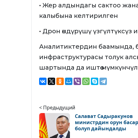
• Жер алдындагы сактоо жана
калыбына келтирилген
• Дрон өндүрүшү үзгүлтүксүз
Аналитиктердин баамында, бу
инфраструктурасы толук ал
шартында да иштөө мүмкүнчүлүг
< Предыдущий
Салават Садыракунов
министрдин орун баса
болуп дайындалды