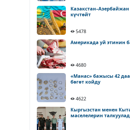
Казакстан–Азербайжан
күчтөйт
5478
Америкада уй этинин б
4680
«Манас» бажысы 42 да
бөгөт койду
4622
Кыргызстан менен Кыт
маселелерин талкуула