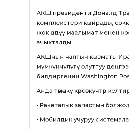
АКШ президенти Доналд Тра
комплекстери кыйрады, сокк
жок өңдүү маалымат менен ко
ачыкталды.
АКШнын чалгын кызматы Ир
мүмкүнчүлүгү олуттуу деңгэ
билдиргенин Washington Pos
Анда төмөнкү көрсөткүчтөр келти
• Ракеталык запастын болжо
• Мобилдик учуруу система