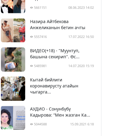
5661151
08.06.2023 14:02
Назира Айтбекова
Анжеликанын бетин ачты
5557416
17.07.2022 16:50
ВИДЕО(+18) - "Муунтуп,
башына секирип". Өс...
5485981
14.07.2020 15:19
Кытай бийлиги
5396783
29.02.2020 23:43
коронавирусту атайын
чыгарга...
АУДИО - Сонунбүбү
Кадырова: “Мен жазган Ка...
5044588
15.09.2021 6:18