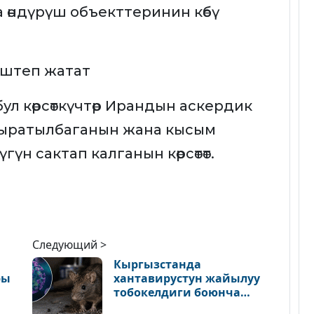
 өндүрүш объекттеринин көбү
 иштеп жатат
л көрсөткүчтөр Ирандын аскердик
сыратылбаганын жана кысым
үн сактап калганын көрсөтөт.
Следующий >
Кыргызстанда
ры
хантавирустун жайылуу
тобокелдиги боюнча
министрлик маалымат