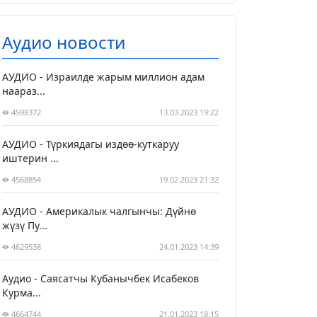
Аудио новости
АУДИО - Израилде жарым миллион адам
наараз...
4598372
13.03.2023 19:22
АУДИО - Түркиядагы издөө-куткаруу
иштерин ...
4568854
19.02.2023 21:32
АУДИО - Америкалык чалгынчы: Дүйнө
жүзү Пу...
4629538
24.01.2023 14:39
Аудио - Саясатчы Кубанычбек Исабеков
Курма...
4664744
21.01.2023 18:15