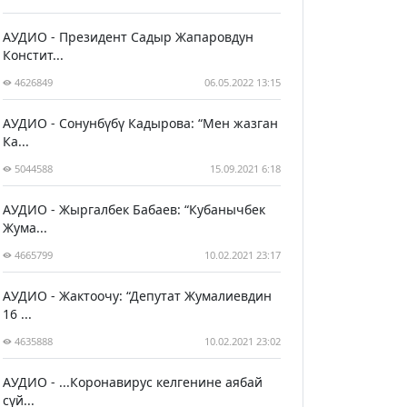
АУДИО - Президент Садыр Жапаровдун
Констит...
4626849
06.05.2022 13:15
АУДИО - Сонунбүбү Кадырова: “Мен жазган
Ка...
5044588
15.09.2021 6:18
АУДИО - Жыргалбек Бабаев: “Кубанычбек
Жума...
4665799
10.02.2021 23:17
АУДИО - Жактоочу: “Депутат Жумалиевдин
16 ...
4635888
10.02.2021 23:02
АУДИО - ...Коронавирус келгенине аябай
сүй...