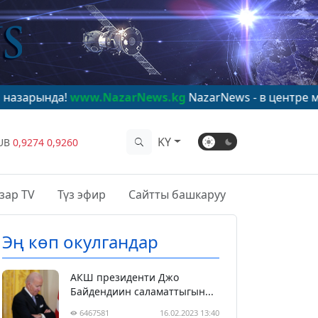
www.NazarNews.kg
NazarNews - в центре мирового вн
KY
UB
0,9274
0,9260
зар TV
Түз эфир
Сайтты башкаруу
Эң көп окулгандар
АКШ президенти Джо
Байдендиин саламаттыгын...
6467581
16.02.2023 13:40