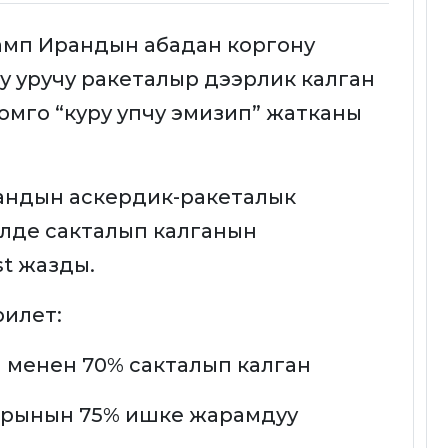
мп Ирандын абадан коргону
у уручу ракеталыр дээрлик калган
омго “куру упчу эмизип” жатканы
андын аскердик-ракеталык
элде сакталып калганын
t жазды.
рилет:
л менен 70% сакталып калган
ларынын 75% ишке жарамдуу