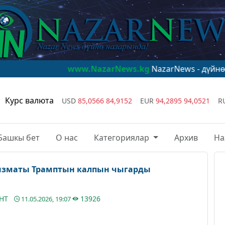
www.NazarNews.kg
NazarNews - дүйнө назарында!
Курс валюта
USD
85,0566
84,9152
EUR
94,2895
94,0521
R
Башкы бет
О нас
Категориялар
Архив
На
ызматы Трамптын калпын чыгарды
АНТ
13926
11.05.2026, 19:07