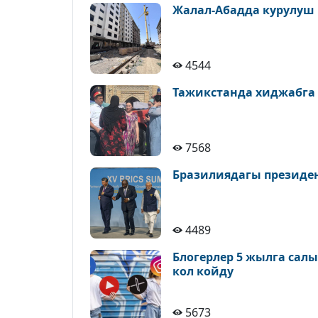
Жалал-Абадда курулуш
4544
Тажикстанда хиджабга
7568
Бразилиядагы президе
4489
Блогерлер 5 жылга сал
кол койду
5673