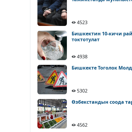
4523
Бишкектин 10-кичи рай
токтотулат
4938
Бишкекте Тоголок Молд
5302
Өзбекстандын соода т
4562