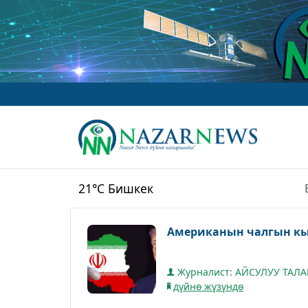
21°C
Бишкек
Американын чалгын к
Журналист: АЙСУЛУУ ТАЛ
дүйнө жүзүндө