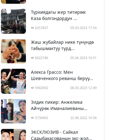
Түркиядагы жер титирөө:
Каза болгондордун ...
6257837
05.03.2023 17:54
Жаш жубайлар нике түнүндө
табышмактуу түрд...
6022746
05.06.2023 10:51
Алекса Грассо: Мен
Шевченкого реванш берүү...
5902002
06.03.2023 12:49
Элдик пикир: Анжелика
Айчүрөк Иманалиеваны...
5730492
22.06.2022 10:58
ЭКСКЛЮЗИВ - Сайкал
Садыбакасованын экс-жол...