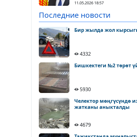
11.05.2026 18:57
Последние новости
Бир жылда жол кырсыгы
4332
Бишкектеги №2 төрөт ү
5930
Челектор мөңгүсүндө и
жатканы аныкталды
4679
Тажикстанда мунапыст