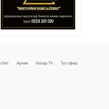
 бет
Архив
Назар TV
Түз эфир