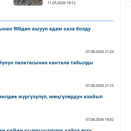
берди
11.05.2026 19:12
нан 900дөн ашуун адам каза болду
07.08.2026 21:24
йүнүн палатасынан кантала табылды
07.08.2026 21:15
зилдөө жүргүзүлүп, мөңгүлөрдүн азайып
07.08.2026 18:02
ан кийин кылмыштуулук кайра өстү