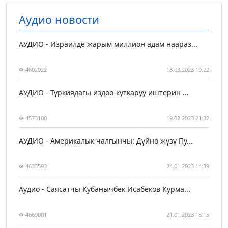
Аудио новости
АУДИО - Израилде жарым миллион адам наараз...
4602922
13.03.2023 19:22
АУДИО - Түркиядагы издөө-куткаруу иштерин ...
4573100
19.02.2023 21:32
АУДИО - Америкалык чалгынчы: Дүйнө жүзү Пу...
4633593
24.01.2023 14:39
Аудио - Саясатчы Кубанычбек Исабеков Курма...
4669001
21.01.2023 18:15