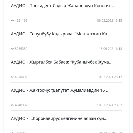
АУДИО - Президент Садыр Жапаровдун Констит...
4631166
06.05.2022 13:15
АУДИО - Сонунбүбү Кадырова: “Мен жазган Ка...
5055352
15.09.2021 6:18
АУДИО - Жыргалбек Бабаев: “Кубанычбек Жума...
4670497
10.02.2021 23:17
АУДИО - Жактоочу: “Депутат Жумалиевдин 16 ...
4640302
10.02.2021 23:02
АУДИО - ...Коронавирус келгенине аябай сүй...