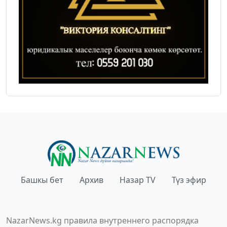
Башкы бет
Архив
Назар TV
Түз эфир
NazarNews.kg правила внутреннего распорядка