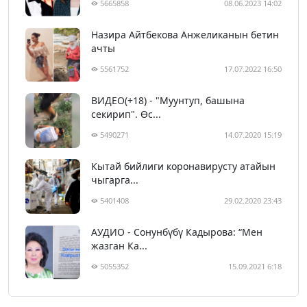
5665858
08.06.2023 14:02
Назира Айтбекова Анжеликанын бетин
ачты
5561752
17.07.2022 16:50
ВИДЕО(+18) - "Муунтуп, башына
секирип". Өс...
5490271
14.07.2020 15:19
Кытай бийлиги коронавирусту атайын
чыгарга...
5401408
29.02.2020 23:43
АУДИО - Сонунбүбү Кадырова: “Мен
жазган Ка...
5055352
15.09.2021 6:18