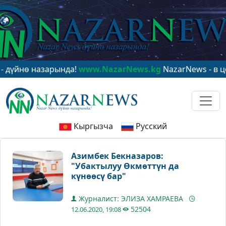
ө назарында!
www.NazarNews.kg
NazarNews - в центре
Кыргызча
Русский
Азимбек Бекназаров:
"Убактылуу Өкмөттүн да
күнөөсү бар"
Журналист: ЭЛИЗА ХАМРАЕВА
52504
12.06.2020, 19:08