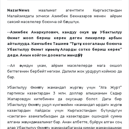
NazarNews
маалымат агенттиги Кыргызстандын
Малайзиядагы элчиси Азимбек Бекназаров менен айрым
саясий маселелер боюнча ой бөлүштүк.
--Азимбек Анаркулович, кандуу окуя үчүн Убактылуу
Өкмөт жооп бериш керек деген пикирлер арбын
айтылууда. Камчыбек Ташиев “Түштүк коогалаңы боюнча
Убактылуу Өкмөт күнөөлүү. Аларды сотко бериш керек”
деди. Анын койгон дооматы жөндүүбү?
--Ал өзүмдүн үкам, айрым маселелерде мага окшоп
беттегенин бербейт негизи. Далили жок урдуруп коймою да
бар.
Убактылуу Өкмөттү жамандап жүргөнү үчүн “Ата Журт”
партиясы казактардан 3 млн. доллар алышканын Садыр
Жапаровдун китебинен да окусаңар болот. Дагы бир
Убактылуу Өкмөттү ушул күнгө чейин «жамандап ырдап» жүргөн
казактардын пайдасы үчүн Кыргызстандын бүтүндүгүн
«сактаган» азаматыбыздын да казактардан ошондой сумма
алганы жөнүндө маалымат бар. Анан албетте, буйрук алган соң
алар Убактылуу Өкмөттү жамандабаганда кимди жамандашмак