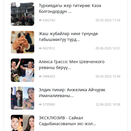
Түркиядагы жер титирөө: Каза
болгондордун ...
6262163
05.03.2023 17:54
Жаш жубайлар нике түнүндө
табышмактуу түрд...
6027812
05.06.2023 10:51
Алекса Грассо: Мен Шевченкого
реванш берүү...
5906423
06.03.2023 12:49
Элдик пикир: Анжелика Айчүрөк
Иманалиеваны...
5735065
22.06.2022 10:58
ЭКСКЛЮЗИВ - Сайкал
Садыбакасованын экс-жол...