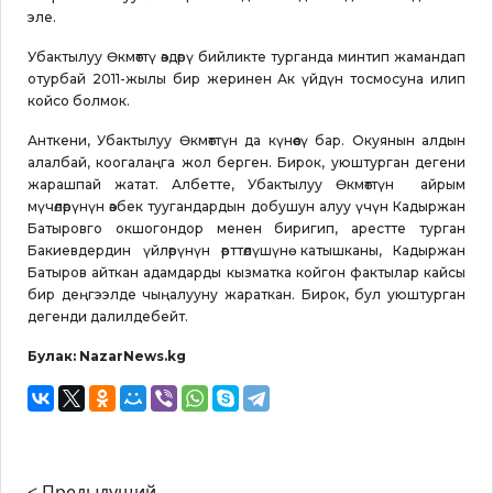
эле.
Убактылуу Өкмөттү өздөрү бийликте турганда минтип жамандап
отурбай 2011-жылы бир жеринен Ак үйдүн тосмосуна илип
койсо болмок.
Анткени, Убактылуу Өкмөттүн да күнөөсү бар. Окуянын алдын
алалбай, коогалаңга жол берген. Бирок, уюштурган дегени
жарашпай жатат. Албетте, Убактылуу Өкмөттүн айрым
мүчөлөрүнүн өзбек туугандардын добушун алуу үчүн Кадыржан
Батыровго окшогондор менен биригип, арестте турган
Бакиевдердин үйлөрүнүн өрттөлүшүнө катышканы, Кадыржан
Батыров айткан адамдарды кызматка койгон фактылар кайсы
бир деңгээлде чыңалууну жараткан. Бирок, бул уюштурган
дегенди далилдебейт.
Булак: NazarNews.kg
< Предыдущий