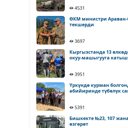
4531
ӨКМ министри Араван-
текшерди
3697
Кыргызстанда 13 өлкөд
окуу-машыгууга катыш
3951
Үркүндө курман болгон
абийиринде түбөлүк с
5391
Бишкекте №23, 107 жан
өзгөрөт