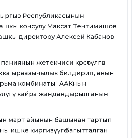
Кыргыз Республикасынын
ашкы консулу Максат Тентимишов
ашкы директору Алексей Кабанов
аниянын жетекчиси көрсөтүлгөн
кка ыраазычылык билдирип, анын
рьма комбинаты" ААКнын
үлүгү кайра жандандырылганын
ын март айынын башынан тартып
ы ишке киргизүүгө багытталган