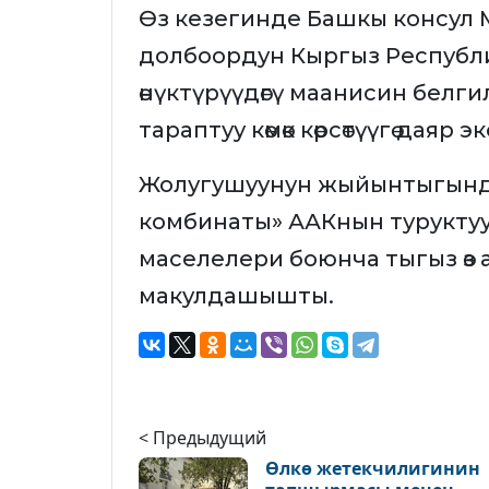
Өз кезегинде Башкы консул 
долбоордун Кыргыз Республи
өнүктүрүүдөгү маанисин белг
тараптуу көмөк көрсөтүүгө даяр
Жолугушуунун жыйынтыгынд
комбинаты» ААКнын турукту
маселелери боюнча тыгыз өз а
макулдашышты.
< Предыдущий
Өлкө жетекчилигинин