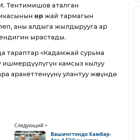
М. Тентимишов аталган
касынын өнөр жай тармагын
илеп, аны алдыга жылдырууга ар
 экендигин ырастады.
а тараптар «Кадамжай сурьма
у ишмердүүлүгүн камсыз кылуу
ра аракеттенүүнү улантуу жөнүндө
Следующий >
Вашингтондо Камбар-