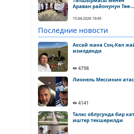
тапшырмасы менен
Араван районунун Төө-
Моюн айылынын
тургундарын тейлөө
15.04.2026 19:45
тартиби өзгөртүлдү
Последние новости
Аксай жана Соң-Көл ж
изилденди
4798
Лионель Мессинин атас
4141
Талас облусунда бир к
иштер текшерилди