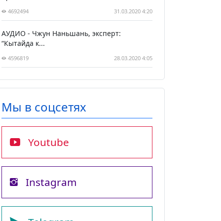
4692494
31.03.2020 4:20
АУДИО - Чжун Наньшань, эксперт:
“Кытайда к...
4596819
28.03.2020 4:05
Мы в соцсетях
Youtube
Instagram