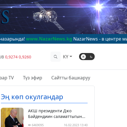
ww.NazarNews.kg
NazarNews - в центре мирового вним
KY
UB
0,9274
0,9260
зар TV
Түз эфир
Сайтты башкаруу
Эң көп окулгандар
АКШ президенти Джо
Байдендиин саламаттыгын...
6469095
16.02.2023 13:40