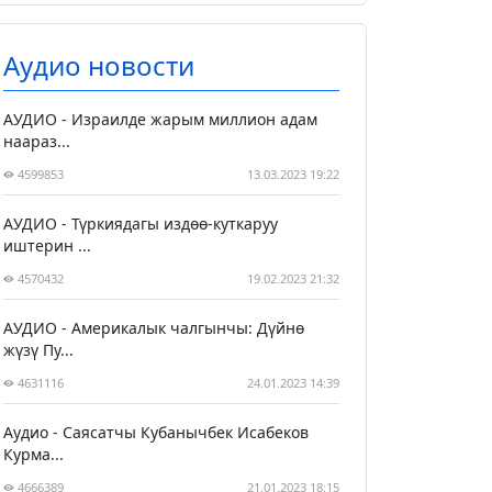
Аудио новости
АУДИО - Израилде жарым миллион адам
наараз...
4599853
13.03.2023 19:22
АУДИО - Түркиядагы издөө-куткаруу
иштерин ...
4570432
19.02.2023 21:32
АУДИО - Америкалык чалгынчы: Дүйнө
жүзү Пу...
4631116
24.01.2023 14:39
Аудио - Саясатчы Кубанычбек Исабеков
Курма...
4666389
21.01.2023 18:15