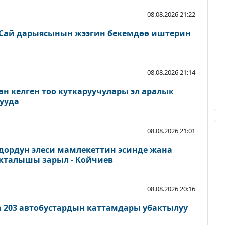
08.08.2026 21:22
Сай дарыясынын жээгин бекемдөө иштерин
08.08.2026 21:14
өн келген тоо куткаруучулары эл аралык
ууда
08.08.2026 21:01
дордун элеси мамлекеттин эсинде жана
акталышы зарыл - Койчиев
08.08.2026 20:16
а 203 автобустардын каттамдары убактылуу