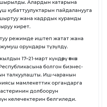
ашырылды. Алардын катарына
үш кубаттуулуктарын пайдаланууга
кшыртуу жана кадрдык курамды
ыруу кирет.
ктуу режимде иштеп жатат жана
 жумуш орундары түзүлдү.
лдын 17–21-март күндөрү өткөн
Республикасына болгон бизнес-
н талкуулашты. Иш-чаранын
ниясы мамлекеттик органдарга
ластеринин долбоорун
нүн келечектерин белгиледи.