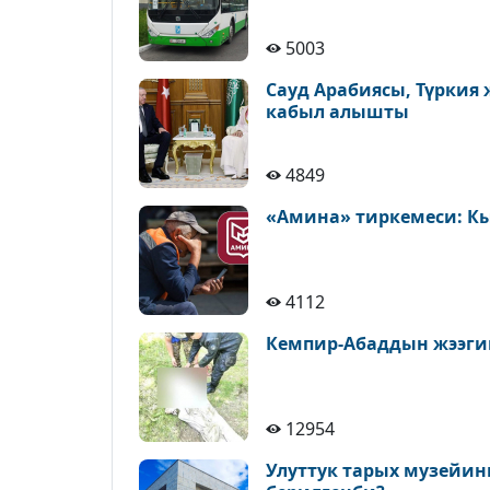
5003
Сауд Арабиясы, Түркия
кабыл алышты
4849
«Амина» тиркемеси: К
4112
Кемпир-Абаддын жээги
12954
Улуттук тарых музейин