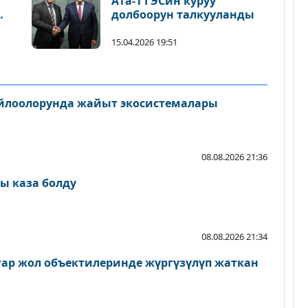
Ата-1 ГЭСин куруу
долбоорун талкууланды
15.04.2026 19:51
айлоолорунда жайыт экосистемалары
08.08.2026 21:36
ы каза болду
08.08.2026 21:34
атар жол объектилеринде жүргүзүлүп жаткан