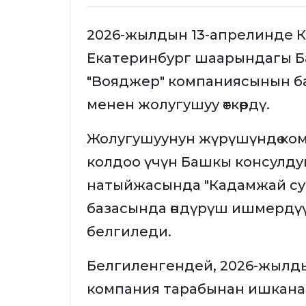
2026-жылдын 13-апрелинде 
Екатеринбург шаарындагы Б
"Вояджер" компаниясынын б
менен жолугушуу өткөрдү.
Жолугушуунун жүрүшүндө комп
колдоо үчүн Башкы консулду
натыйжасында "Кадамжай су
базасында өндүрүш ишмердү
белгиледи.
Белгиленгендей, 2026-жылд
компания тарабынан ишканан