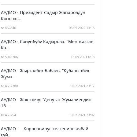
АУДИО - Президент Садыр Жапаровдун
Констит...
4628461
06.05.2022 13:15
АУДИО - Сонунбүбү Кадырова: “Мен жазган
Ка...
5046706
15.09.2021 6:18
АУДИО - Жыргалбек Бабаев: “Кубанычбек
Жума...
4667380
10.02.2021 23:17
АУДИО - Жактоочу: “Депутат Жумалиевдин
16 ...
4637541
10.02.2021 23:02
АУДИО - ...Коронавирус келгенине аябай
сүй...