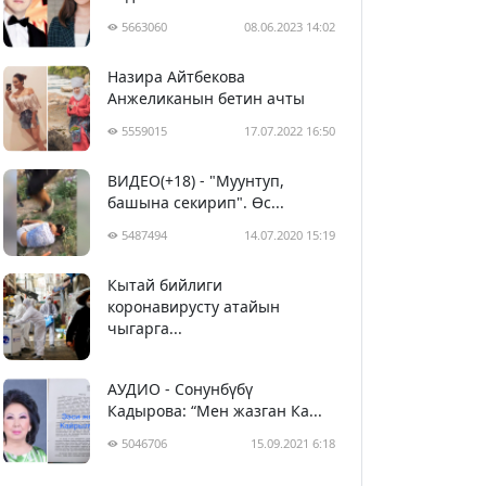
5663060
08.06.2023 14:02
Назира Айтбекова
Анжеликанын бетин ачты
5559015
17.07.2022 16:50
ВИДЕО(+18) - "Муунтуп,
башына секирип". Өс...
5487494
14.07.2020 15:19
Кытай бийлиги
5398632
29.02.2020 23:43
коронавирусту атайын
чыгарга...
АУДИО - Сонунбүбү
Кадырова: “Мен жазган Ка...
5046706
15.09.2021 6:18