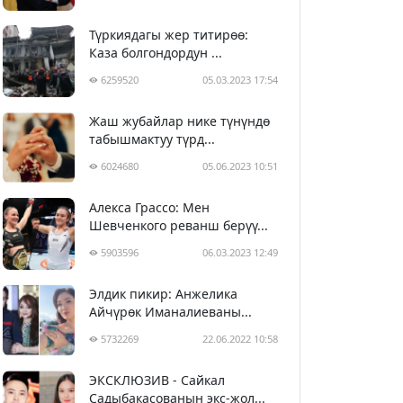
Түркиядагы жер титирөө:
Каза болгондордун ...
6259520
05.03.2023 17:54
Жаш жубайлар нике түнүндө
табышмактуу түрд...
6024680
05.06.2023 10:51
Алекса Грассо: Мен
Шевченкого реванш берүү...
5903596
06.03.2023 12:49
Элдик пикир: Анжелика
Айчүрөк Иманалиеваны...
5732269
22.06.2022 10:58
ЭКСКЛЮЗИВ - Сайкал
Садыбакасованын экс-жол...