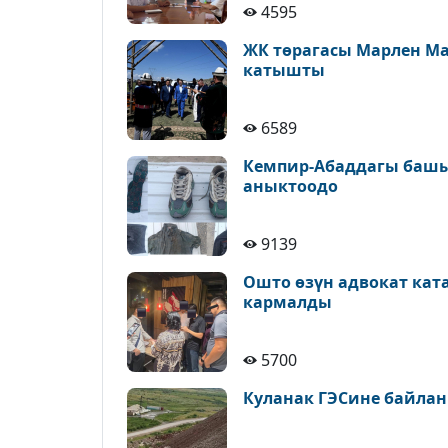
4595
ЖК төрагасы Марлен М
катышты
6589
Кемпир-Абаддагы башы
аныктоодо
9139
Ошто өзүн адвокат кат
кармалды
5700
Куланак ГЭСине байлан