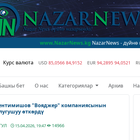
www.NazarNews.kg
NazarNews - дүйнө назарында!
w
Курс валюта
USD
85,0566
84,9152
EUR
94,2895
94,0521
R
Башкы бет
О нас
Категориялар
Архив
На
Тентимишов "Вояджер" компаниясынын
лугушуу өткөрдү
ГУЛ
14966
15.04.2026, 19:47