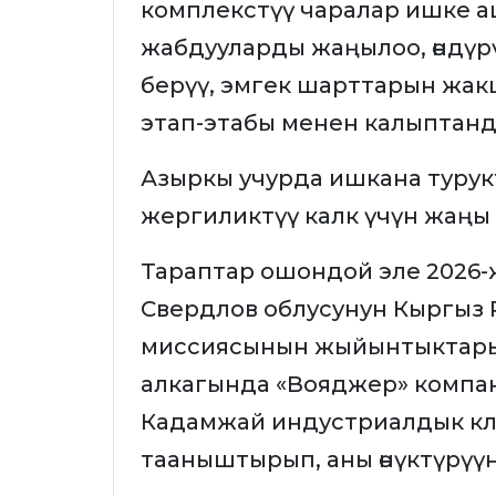
комплекстүү чаралар ишке 
жабдууларды жаңылоо, өндүр
берүү, эмгек шарттарын жа
этап-этабы менен калыптанд
Азыркы учурда ишкана туру
жергиликтүү калк үчүн жаңы
Тараптар ошондой эле 2026-жы
Свердлов облусунун Кыргыз 
миссиясынын жыйынтыктары
алкагында «Вояджер» компа
Кадамжай индустриалдык к
тааныштырып, аны өнүктүрүү