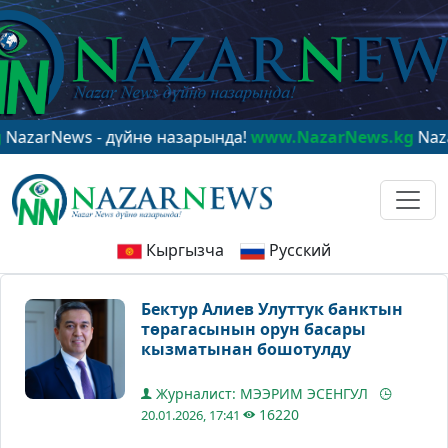
News - дүйнө назарында!
www.NazarNews.kg
NazarNews
Кыргызча
Русский
Бектур Алиев Улуттук банктын
төрагасынын орун басары
кызматынан бошотулду
Журналист: МЭЭРИМ ЭСЕНГУЛ
16220
20.01.2026, 17:41