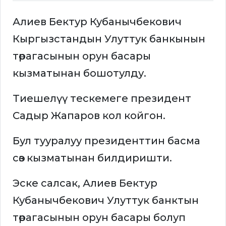
Алиев Бектур Кубанычбекович
Кыргызстандын Улуттук банкынын
төрагасынын орун басары
кызматынан бошотулду.
Тиешелүү тескемеге президент
Садыр Жапаров кол койгон.
Бул тууралуу президенттин басма
сөз кызматынан билдиришти.
Эске салсак, Алиев Бектур
Кубанычбекович Улуттук банктын
төрагасынын орун басары болуп