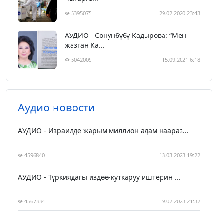
5395075
29.02.2020 23:43
АУДИО - Сонунбүбү Кадырова: “Мен
жазган Ка...
5042009
15.09.2021 6:18
Аудио новости
АУДИО - Израилде жарым миллион адам наараз...
4596840
13.03.2023 19:22
АУДИО - Түркиядагы издөө-куткаруу иштерин ...
4567334
19.02.2023 21:32