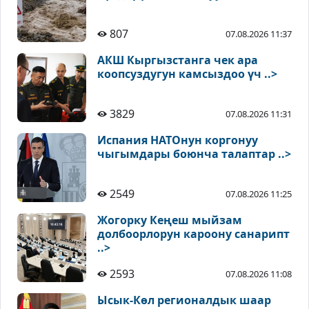
807
07.08.2026 11:37
АКШ Кыргызстанга чек ара
коопсуздугун камсыздоо үч ..>
3829
07.08.2026 11:31
Испания НАТОнун коргонуу
чыгымдары боюнча талаптар ..>
2549
07.08.2026 11:25
Жогорку Кеңеш мыйзам
долбоорлорун кароону санарипт
..>
2593
07.08.2026 11:08
Ысык-Көл регионалдык шаар