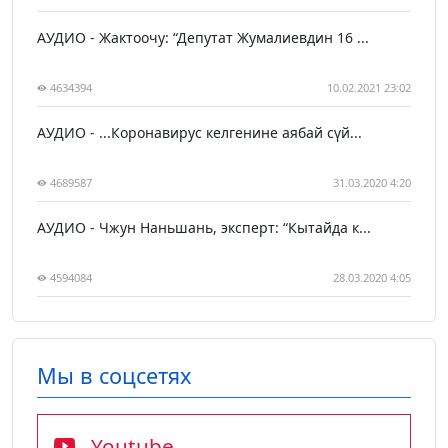
АУДИО - Жактоочу: “Депутат Жумалиевдин 16 ...
4634394
10.02.2021 23:02
АУДИО - ...Коронавирус келгенине аябай сүй...
4689587
31.03.2020 4:20
АУДИО - Чжун Наньшань, эксперт: “Кытайда к...
4594084
28.03.2020 4:05
Мы в соцсетях
Youtube