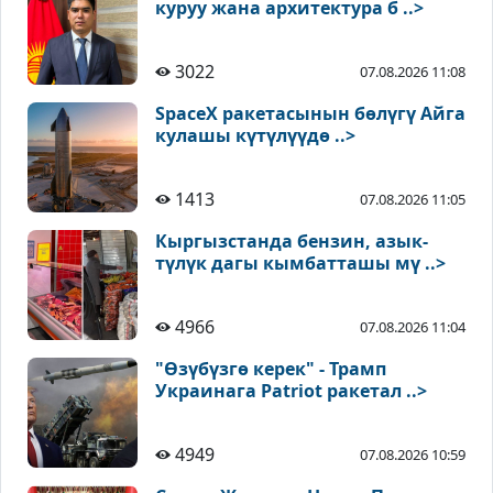
куруу жана архитектура б ..>
3022
07.08.2026 11:08
SpaceX ракетасынын бөлүгү Айга
кулашы күтүлүүдө ..>
1413
07.08.2026 11:05
Кыргызстанда бензин, азык-
түлүк дагы кымбатташы мү ..>
4966
07.08.2026 11:04
"Өзүбүзгө керек" - Трамп
Украинага Patriot ракетал ..>
4949
07.08.2026 10:59