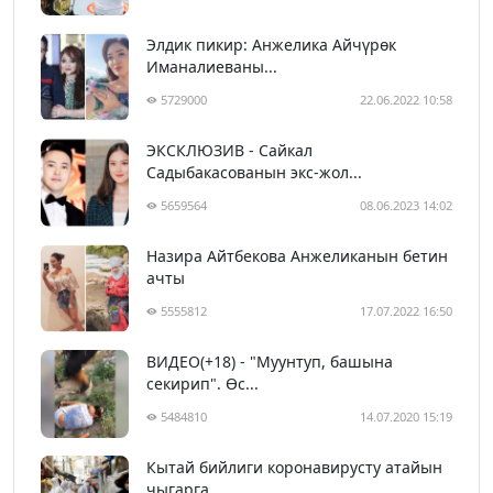
Элдик пикир: Анжелика Айчүрөк
Иманалиеваны...
5729000
22.06.2022 10:58
ЭКСКЛЮЗИВ - Сайкал
Садыбакасованын экс-жол...
5659564
08.06.2023 14:02
Назира Айтбекова Анжеликанын бетин
ачты
5555812
17.07.2022 16:50
ВИДЕО(+18) - "Муунтуп, башына
секирип". Өс...
5484810
14.07.2020 15:19
Кытай бийлиги коронавирусту атайын
чыгарга...