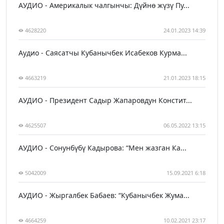
АУДИО - Америкалык чалгынчы: Дүйнө жүзү Пу...
4628220
24.01.2023 14:39
Аудио - Саясатчы Кубанычбек Исабеков Курма...
4663219
21.01.2023 18:15
АУДИО - Президент Садыр Жапаровдун Констит...
4625507
06.05.2022 13:15
АУДИО - Сонунбүбү Кадырова: “Мен жазган Ка...
5042009
15.09.2021 6:18
АУДИО - Жыргалбек Бабаев: “Кубанычбек Жума...
4664259
10.02.2021 23:17