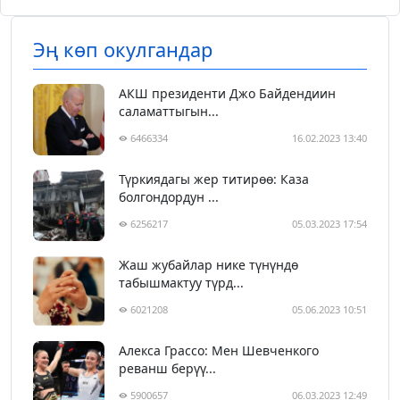
Эң көп окулгандар
АКШ президенти Джо Байдендиин
саламаттыгын...
6466334
16.02.2023 13:40
Түркиядагы жер титирөө: Каза
болгондордун ...
6256217
05.03.2023 17:54
Жаш жубайлар нике түнүндө
табышмактуу түрд...
6021208
05.06.2023 10:51
Алекса Грассо: Мен Шевченкого
реванш берүү...
5900657
06.03.2023 12:49