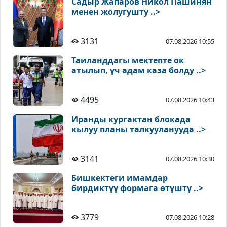
Садыр Жапаров Никол Пашинян
менен жолугушту ..>
3131
07.08.2026 10:55
Таиланддагы мектепте ок
атылып, үч адам каза болду ..>
4495
07.08.2026 10:43
Иранды кургактан блокада
кылуу планы талкууланууда ..>
3141
07.08.2026 10:30
Бишкектеги имамдар
бирдиктүү формага өтүштү ..>
3779
07.08.2026 10:28