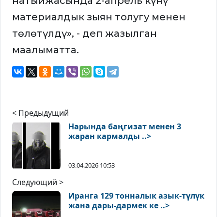
натыйжасында 2-апрель күнү
материалдык зыян толугу менен
төлөтүлдү», - деп жазылган
маалыматта.
< Предыдущий
Нарында баңгизат менен 3
жаран кармалды ..>
03.04.2026 10:53
Следующий >
Иранга 129 тонналык азык-түлүк
жана дары-дармек ке ..>