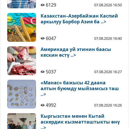
6129
07.08.2026 16:50
Казакстан–Азербайжан Каспий
аркылуу Борбор Азия ба ..>
6047
07.08.2026 16:40
Америкада уй этинин баасы
кескин өстү ..>
5037
07.08.2026 16:27
«Манас» бажысы 42 даана
алтын буюмду мыйзамсыз таш
..>
4992
07.08.2026 16:26
Кыргызстан менен Кытай
аскердик кызматташтыкты өнү
..>