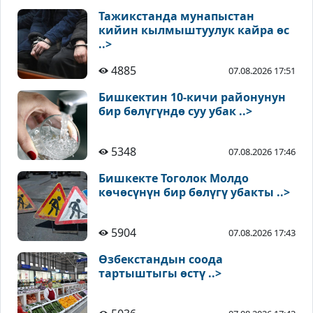
Тажикстанда мунапыстан
кийин кылмыштуулук кайра өс
..>
4885
07.08.2026 17:51
Бишкектин 10-кичи районунун
бир бөлүгүндө суу убак ..>
5348
07.08.2026 17:46
Бишкекте Тоголок Молдо
көчөсүнүн бир бөлүгү убакты ..>
5904
07.08.2026 17:43
Өзбекстандын соода
тартыштыгы өстү ..>