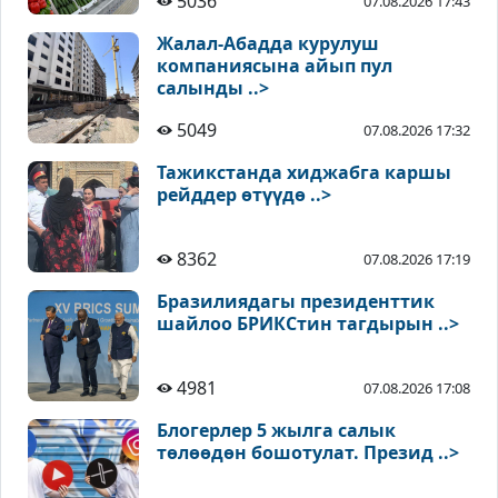
5036
07.08.2026 17:43
Жалал-Абадда курулуш
компаниясына айып пул
салынды ..>
5049
07.08.2026 17:32
Тажикстанда хиджабга каршы
рейддер өтүүдө ..>
8362
07.08.2026 17:19
Бразилиядагы президенттик
шайлоо БРИКСтин тагдырын ..>
4981
07.08.2026 17:08
Блогерлер 5 жылга салык
төлөөдөн бошотулат. Презид ..>