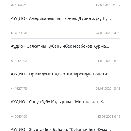
4569241
19.02.2023 21:32
АУДИО - Америкалык чалгынчы: Дүйнө жүзү Пу...
4629870
24.01.2023 14:39
Аудио - Саясатчы Кубанычбек Исабеков Курма...
4664992
21.01.2023 18:15
АУДИО - Президент Садыр Жапаровдун Констит...
4627173
06.05.2022 13:15
АУДИО - Сонунбүбү Кадырова: “Мен жазган Ка...
5045160
15.09.2021 6:18
АУДИО - Жыргалбек Бабаев: “Кубанычбек Жума...