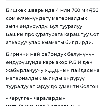
Бишкек шаарында 4 млн 760 миң 756
сом өлчөмүндөгү материалдык
зыян өндүрүлдү. Бул тууралуу
Башкы прокуратурага караштуу Сот
аткаруучулар кызматы билдирди.
Биринчи май райондук бөлүмүнүн
өндүрүшүндө карызкор Р.Б.И.ден
жабырлануучу У.Д.Д.нын пайдасына
материалдык зыянды өндүрүү
тууралуу аткаруу документи болгон.
«Көрүлгөн чаралардын