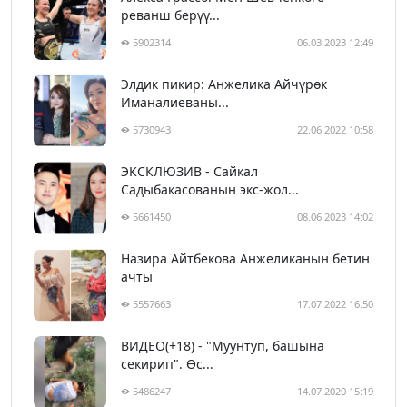
реванш берүү...
5902314
06.03.2023 12:49
Элдик пикир: Анжелика Айчүрөк
Иманалиеваны...
5730943
22.06.2022 10:58
ЭКСКЛЮЗИВ - Сайкал
Садыбакасованын экс-жол...
5661450
08.06.2023 14:02
Назира Айтбекова Анжеликанын бетин
ачты
5557663
17.07.2022 16:50
ВИДЕО(+18) - "Муунтуп, башына
секирип". Өс...
5486247
14.07.2020 15:19