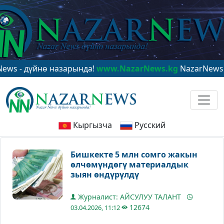
дүйнө назарында!
www.NazarNews.kg
NazarNews - в це
Кыргызча
Русский
Бишкекте 5 млн сомго жакын
өлчөмүндөгү материалдык
зыян өндүрүлдү
Журналист: АЙСУЛУУ ТАЛАНТ
12674
03.04.2026, 11:12