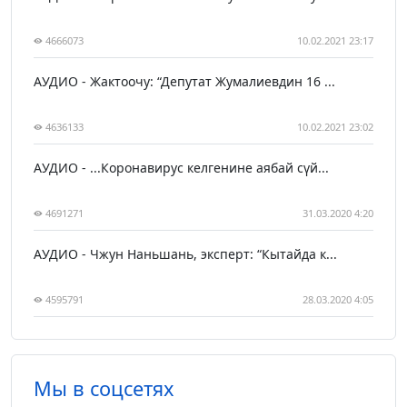
4666073
10.02.2021 23:17
АУДИО - Жактоочу: “Депутат Жумалиевдин 16 ...
4636133
10.02.2021 23:02
АУДИО - ...Коронавирус келгенине аябай сүй...
4691271
31.03.2020 4:20
АУДИО - Чжун Наньшань, эксперт: “Кытайда к...
4595791
28.03.2020 4:05
Мы в соцсетях