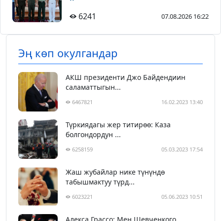
6241
07.08.2026 16:22
Эң көп окулгандар
АКШ президенти Джо Байдендиин
саламаттыгын...
6467821
16.02.2023 13:40
Түркиядагы жер титирөө: Каза
болгондордун ...
6258159
05.03.2023 17:54
Жаш жубайлар нике түнүндө
табышмактуу түрд...
6023221
05.06.2023 10:51
Алекса Грассо: Мен Шевченкого