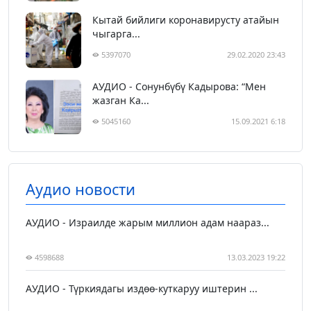
Кытай бийлиги коронавирусту атайын
чыгарга...
5397070
29.02.2020 23:43
АУДИО - Сонунбүбү Кадырова: “Мен
жазган Ка...
5045160
15.09.2021 6:18
Аудио новости
АУДИО - Израилде жарым миллион адам наараз...
4598688
13.03.2023 19:22
АУДИО - Түркиядагы издөө-куткаруу иштерин ...