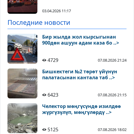
03.04.2026 11:17
Последние новости
Бир жылда жол кырсыгынан
900дөн ашуун адам каза бо ..>
4729
07.08.2026 21:24
Бишкектеги №2 төрөт үйүнүн
палатасынан кантала таб ..>
6423
07.08.2026 21:15
Челектор мөңгүсүндө изилдөө
жүргүзүлүп, мөңгүлөрдү ..>
5125
07.08.2026 18:02