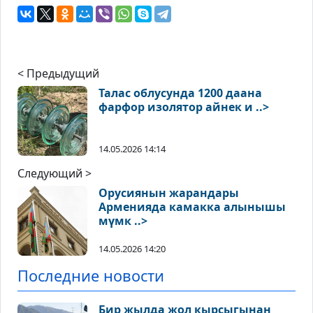
< Предыдущий
Талас облусунда 1200 даана
фарфор изолятор айнек и ..>
14.05.2026 14:14
Следующий >
Орусиянын жарандары
Арменияда камакка алынышы
мүмк ..>
14.05.2026 14:20
Последние новости
Бир жылда жол кырсыгынан