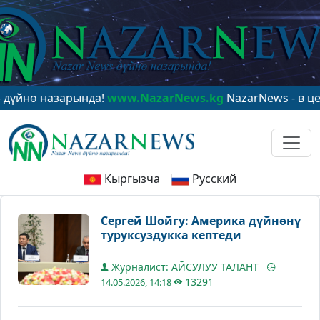
 назарында!
www.NazarNews.kg
NazarNews - в центре 
Кыргызча
Русский
Сергей Шойгу: Америка дүйнөнү
туруксуздукка кептеди
Журналист: АЙСУЛУУ ТАЛАНТ
13291
14.05.2026, 14:18