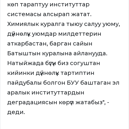
көп тараптуу институттар
системасы алсырап жатат.
Химиялык куралга тыюу салуу уюму,
дүйнөлүк уюмдар милдеттерин
аткарбастан, барган сайын
Батыштын куралына айланууда.
Натыйжада бүгүн биз согуштан
кийинки дүйнөлүк тартиптин
пайдубалы болгон БУУ баштаган эл
аралык институттардын
деградациясын көрүп жатабыз", -
деди.