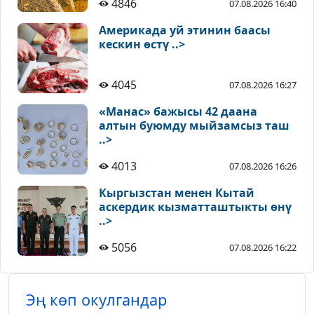
4846
07.08.2026 16:40
Америкада уй этинин баасы
кескин өстү ..>
4045
07.08.2026 16:27
«Манас» бажысы 42 даана
алтын буюмду мыйзамсыз таш
..>
4013
07.08.2026 16:26
Кыргызстан менен Кытай
аскердик кызматташтыкты өнү
..>
5056
07.08.2026 16:22
Эң көп окулгандар