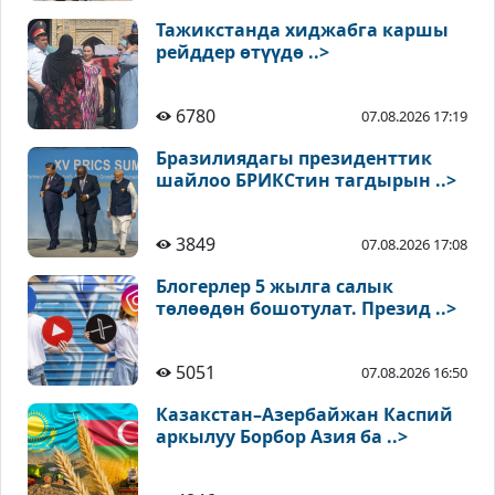
Тажикстанда хиджабга каршы
рейддер өтүүдө ..>
6780
07.08.2026 17:19
Бразилиядагы президенттик
шайлоо БРИКСтин тагдырын ..>
3849
07.08.2026 17:08
Блогерлер 5 жылга салык
төлөөдөн бошотулат. Презид ..>
5051
07.08.2026 16:50
Казакстан–Азербайжан Каспий
аркылуу Борбор Азия ба ..>