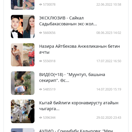
5730078
22.06.2022 10:58
ЭКСКЛЮЗИВ - Сайкал
Садыбакасованын экс-жол...
5660656
08.06.2023 14:02
Назира Айтбекова Анжеликанын бетин
ачты
5556918
17.07.2022 16:50
ВИДЕО(+18) - "Муунтуп, башына
секирип". Өс...
5485519
14.07.2020 15:19
Кытай бийлиги коронавирусту атайын
чыгарга...
5396344
29.02.2020 23:43
АУДИО - Сонунбүбү Кадырова: “Мен