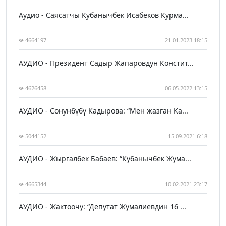
Аудио - Саясатчы Кубанычбек Исабеков Курма...
4664197
21.01.2023 18:15
АУДИО - Президент Садыр Жапаровдун Констит...
4626458
06.05.2022 13:15
АУДИО - Сонунбүбү Кадырова: “Мен жазган Ка...
5044152
15.09.2021 6:18
АУДИО - Жыргалбек Бабаев: “Кубанычбек Жума...
4665344
10.02.2021 23:17
АУДИО - Жактоочу: “Депутат Жумалиевдин 16 ...