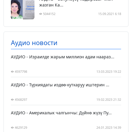
жазган Ка...
5044152
15.09.2021 6:18
Аудио новости
АУДИО - Израилде жарым миллион адам наараз...
4597798
13.03.2023 19:22
АУДИО - Түркиядагы издөө-куткаруу иштерин ...
4568297
19.02.2023 21:32
АУДИО - Америкалык чалгынчы: Дүйнө жүзү Пу...
4629129
24.01.2023 14:39