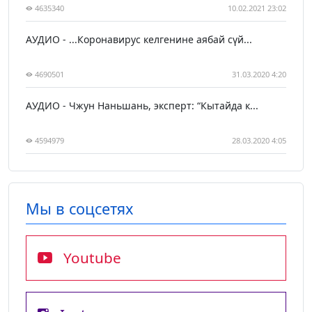
4635340
10.02.2021 23:02
АУДИО - ...Коронавирус келгенине аябай сүй...
4690501
31.03.2020 4:20
АУДИО - Чжун Наньшань, эксперт: “Кытайда к...
4594979
28.03.2020 4:05
Мы в соцсетях
Youtube