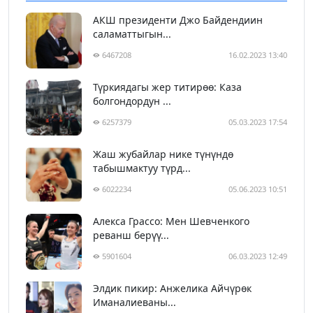
АКШ президенти Джо Байдендиин
саламаттыгын...
6467208
16.02.2023 13:40
Түркиядагы жер титирөө: Каза
болгондордун ...
6257379
05.03.2023 17:54
Жаш жубайлар нике түнүндө
табышмактуу түрд...
6022234
05.06.2023 10:51
Алекса Грассо: Мен Шевченкого
реванш берүү...
5901604
06.03.2023 12:49
Элдик пикир: Анжелика Айчүрөк
Иманалиеваны...