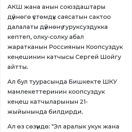
АКШ жана анын союздаштары
дүйнөгө үстөмдүк саясатын сактоо
далалаты дүйнөнү туруксуздукка
кептеп, олку-солку абал
жаратканын Россиянын Коопсуздук
кеңешинин катчысы Сергей Шойгу
айтты.
Ал бул туурасында Бишкекте ШКУ
мамлекеттеринин коопсуздук
кеңеш катчыларынын 21-
жыйынында билдирди.
Ал өз сөзүндө: "Эл аралык укук жана