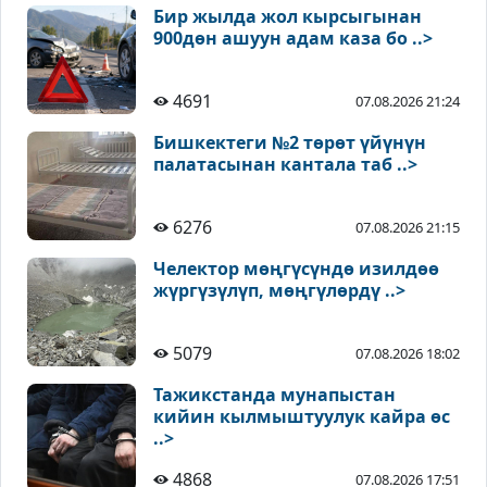
Бир жылда жол кырсыгынан
900дөн ашуун адам каза бо ..>
4691
07.08.2026 21:24
Бишкектеги №2 төрөт үйүнүн
палатасынан кантала таб ..>
6276
07.08.2026 21:15
Челектор мөңгүсүндө изилдөө
жүргүзүлүп, мөңгүлөрдү ..>
5079
07.08.2026 18:02
Тажикстанда мунапыстан
кийин кылмыштуулук кайра өс
..>
4868
07.08.2026 17:51