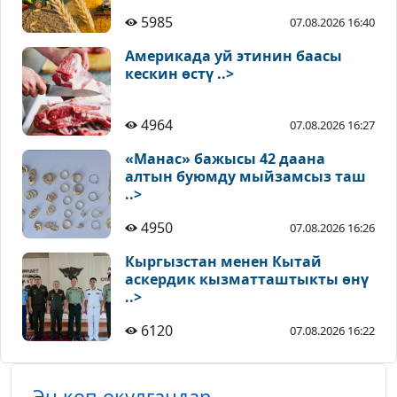
5985
07.08.2026 16:40
Америкада уй этинин баасы
кескин өстү ..>
4964
07.08.2026 16:27
«Манас» бажысы 42 даана
алтын буюмду мыйзамсыз таш
..>
4950
07.08.2026 16:26
Кыргызстан менен Кытай
аскердик кызматташтыкты өнү
..>
6120
07.08.2026 16:22
Эң көп окулгандар