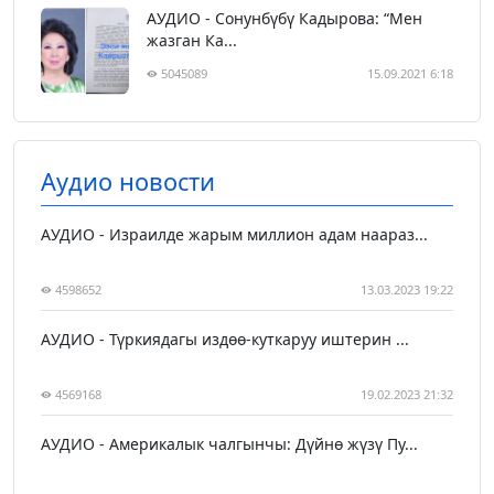
АУДИО - Сонунбүбү Кадырова: “Мен
жазган Ка...
5045089
15.09.2021 6:18
Аудио новости
АУДИО - Израилде жарым миллион адам наараз...
4598652
13.03.2023 19:22
АУДИО - Түркиядагы издөө-куткаруу иштерин ...
4569168
19.02.2023 21:32
АУДИО - Америкалык чалгынчы: Дүйнө жүзү Пу...