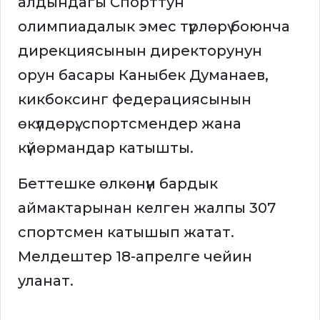
алдындагы Спорттун
олимпиадалык эмес түрлөрү боюнча
дирекциясынын директорунун
орун басары Каныбек Думанаев,
кикбоксинг федерациясынын
өкүлдөрү, спортсмендер жана
күйөрмандар катышты.
Беттешке өлкөнүн бардык
аймактарынан келген жалпы 307
спортсмен катышып жатат.
Мелдештер 18-апрелге чейин
уланат.