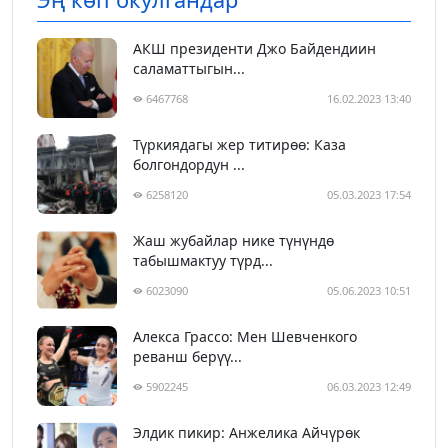
АКШ президенти Джо Байдендиин
саламаттыгын...
6467768
16.02.2023 13:40
Түркиядагы жер титирөө: Каза
болгондордун ...
6258120
05.03.2023 17:54
Жаш жубайлар нике түнүндө
табышмактуу түрд...
6023090
05.06.2023 10:51
Алекса Грассо: Мен Шевченкого
реванш берүү...
5902245
06.03.2023 12:49
Элдик пикир: Анжелика Айчүрөк