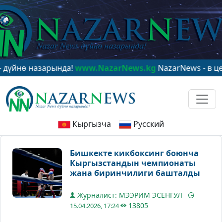
 назарында!
www.NazarNews.kg
NazarNews - в центре 
Кыргызча
Русский
Бишкекте кикбоксинг боюнча
Кыргызстандын чемпионаты
жана биринчилиги башталды
Журналист: МЭЭРИМ ЭСЕНГУЛ
13805
15.04.2026, 17:24