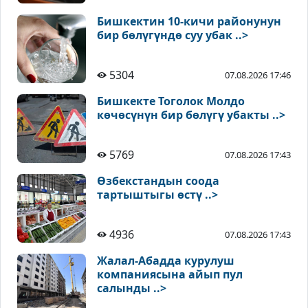
Бишкектин 10-кичи районунун
бир бөлүгүндө суу убак ..>
5304
07.08.2026 17:46
Бишкекте Тоголок Молдо
көчөсүнүн бир бөлүгү убакты ..>
5769
07.08.2026 17:43
Өзбекстандын соода
тартыштыгы өстү ..>
4936
07.08.2026 17:43
Жалал-Абадда курулуш
компаниясына айып пул
салынды ..>