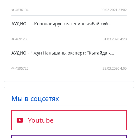
4636104
10.02.2021 23:02
АУДИО - ...Коронавирус келгенине аябай сүй...
4691235
31.03.2020 4:20
АУДИО - Чжун Наньшань, эксперт: “Кытайда к...
4595725
28.03.2020 4:05
Мы в соцсетях
Youtube