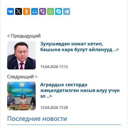
< Предыдущий
Зулушевден оомат кетип,
башына кара булут айланууд ..>
15.04.2026 17:12
Следующий >
Агрардык сектордо
жеңилдетилген насыя алуу үчүн
эл ..>
15.04.2026 17:29
Последние новости