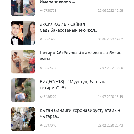
Иманалиеваны...
5730771
22.06.2022 10:58
ЭКСКЛЮЗИВ - Сайкал
Садыбакасованын экс-жол...
5661406
08.06.2023 14:02
Назира Айтбекова Анжеликанын бетин
ачты
5557637
17.07.2022 16:50
ВИДЕО(+18) - "Муунтуп, башына
секирип". Өс...
5486229
14.07.2020 15:19
Кытай бийлиги коронавирусту атайын
чыгарга...
5397040
29.02.2020 23:43