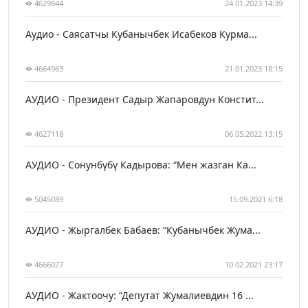
4629844
24.01.2023 14:39
Аудио - Саясатчы Кубанычбек Исабеков Курма...
4664963
21.01.2023 18:15
АУДИО - Президент Садыр Жапаровдун Констит...
4627118
06.05.2022 13:15
АУДИО - Сонунбүбү Кадырова: “Мен жазган Ка...
5045089
15.09.2021 6:18
АУДИО - Жыргалбек Бабаев: “Кубанычбек Жума...
4666027
10.02.2021 23:17
АУДИО - Жактоочу: “Депутат Жумалиевдин 16 ...