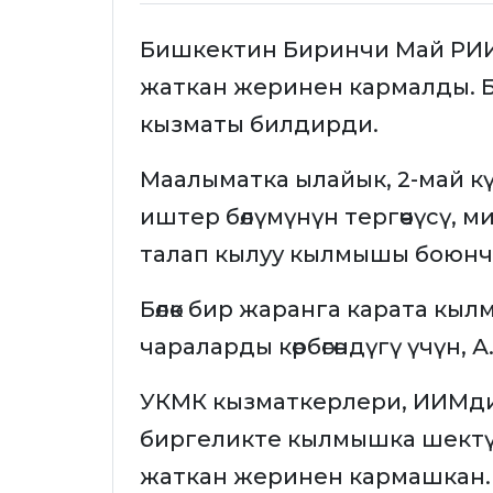
Бишкектин Биринчи Май РИИБ
жаткан жеринен кармалды. Б
кызматы билдирди.
Маалыматка ылайык, 2-май к
иштер бөлүмүнүн тергөөчүсү, 
талап кылуу кылмышы боюнча
Бөлөк бир жаранга карата к
чараларды көрбөгөндүгү үчүн, 
УКМК кызматкерлери, ИИМдин
биргеликте кылмышка шектүүн
жаткан жеринен кармашкан.