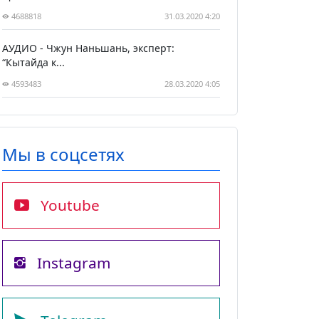
4688818
31.03.2020 4:20
АУДИО - Чжун Наньшань, эксперт:
“Кытайда к...
4593483
28.03.2020 4:05
Мы в соцсетях
Youtube
Instagram