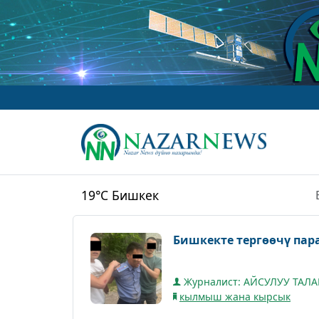
19°C
Бишкек
Бишкекте тергөөчү пар
Журналист: АЙСУЛУУ ТАЛ
кылмыш жана кырсык