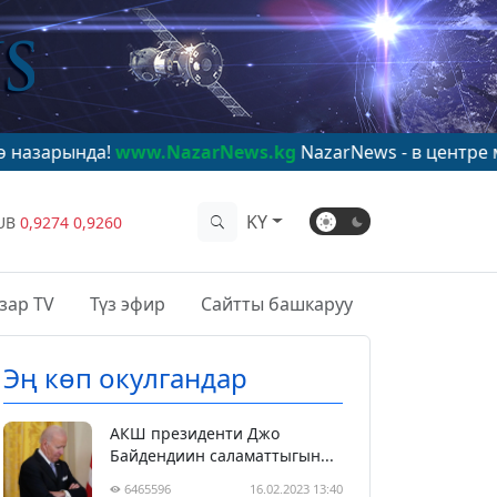
!
www.NazarNews.kg
NazarNews - в центре мирового в
KY
UB
0,9274
0,9260
зар TV
Түз эфир
Сайтты башкаруу
Эң көп окулгандар
АКШ президенти Джо
Байдендиин саламаттыгын...
6465596
16.02.2023 13:40