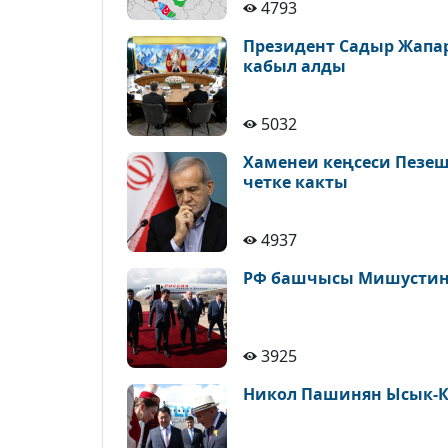
4793
Президент Садыр Жапа
кабыл алды
5032
Хаменеи кеңсеси Пезе
четке какты
4937
РФ башчысы Мишустин 
3925
Никол Пашинян Ысык-К