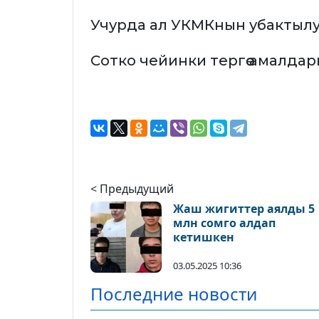
Учурда ал УКМКнын убактылу
Сотко чейинки тергөө амалда
< Предыдущий
Жаш жигиттер аялды 5
млн сомго алдап
кетишкен
03.05.2025 10:36
Последние новости