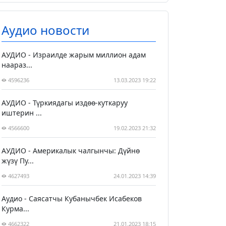
Аудио новости
АУДИО - Израилде жарым миллион адам
наараз...
4596236
13.03.2023 19:22
АУДИО - Түркиядагы издөө-куткаруу
иштерин ...
4566600
19.02.2023 21:32
АУДИО - Америкалык чалгынчы: Дүйнө
жүзү Пу...
4627493
24.01.2023 14:39
Аудио - Саясатчы Кубанычбек Исабеков
Курма...
4662322
21.01.2023 18:15