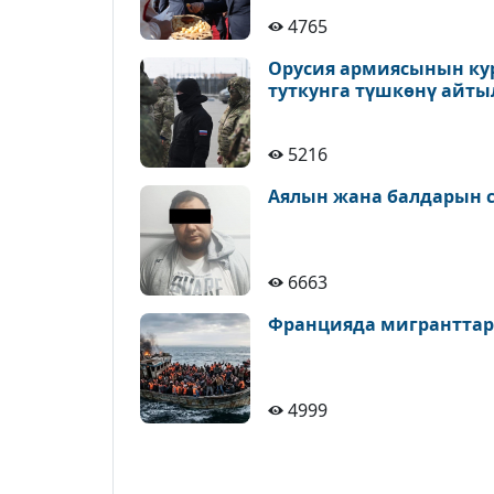
4765
Орусия армиясынын ку
туткунга түшкөнү айт
5216
Аялын жана балдарын с
6663
Францияда мигранттар
4999