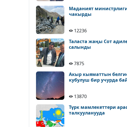
Маданият министрлиги 
чакырды
12236
Таласта жаңы Сот адил
салынды
7875
Акыр кыяматтын белгис
кубулуш бир учурда ба
13870
Түрк мамлекеттери ара
талкууланууда