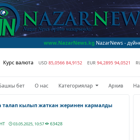
www.NazarNews.kg
NazarNews - дүйнө назарында
Курс валюта
USD
85,0566
84,9152
EUR
94,2895
94,0521
R
Башкы бет
О нас
Категориялар
Архив
На
а талап кылып жаткан жеринен кармалды
АНТ
63428
03.05.2025, 10:57