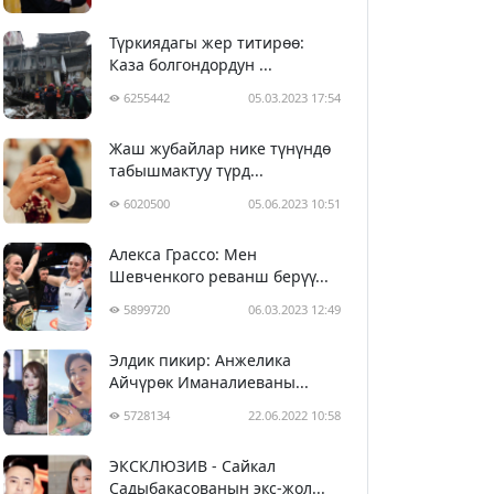
Түркиядагы жер титирөө:
Каза болгондордун ...
6255442
05.03.2023 17:54
Жаш жубайлар нике түнүндө
табышмактуу түрд...
6020500
05.06.2023 10:51
Алекса Грассо: Мен
Шевченкого реванш берүү...
5899720
06.03.2023 12:49
Элдик пикир: Анжелика
Айчүрөк Иманалиеваны...
5728134
22.06.2022 10:58
ЭКСКЛЮЗИВ - Сайкал
Садыбакасованын экс-жол...