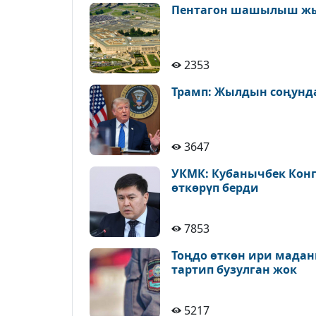
Пентагон шашылыш ж
2353
Трамп: Жылдын соңунда
3647
УКМК: Кубанычбек Конг
өткөрүп берди
7853
Тоңдо өткөн ири мадан
тартип бузулган жок
5217