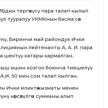
дин тергөөчүсү пара талап кылып
ул тууралуу УКМКнын басма сөз
үнү, Биринчи май райондук Ички
милициянын лейтенанты А. А. И. пара
 шектүү катары кармалган.
ылмыш ишин козгоо боюнча тиешелүү
А.А.И. 50 миң сом талап кылган.
 Ички иликтөө кызматы менен
ү көрсөтүлгөн сумманы алып