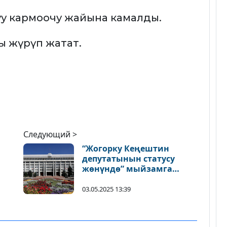
у кармоочу жайына камалды.
ры жүрүп жатат.
Следующий >
“Жогорку Кеңештин
депутатынын статусу
жөнүндө” мыйзамга
өзгөртүү киргизилиши
мүмкүн
03.05.2025 13:39