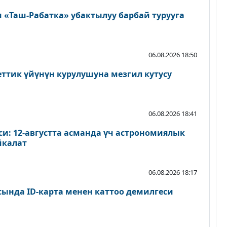
«Таш-Рабатка» убактылуу барбай турууга
06.08.2026 18:50
еттик үйүнүн курулушуна мезгил кутусу
06.08.2026 18:41
и: 12-августта асманда үч астрономиялык
йкалат
06.08.2026 18:17
сында ID-карта менен каттоо демилгеси