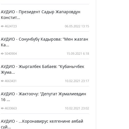
АУДИО - Президент Садыр Жапаровдун
Констит...
4624723
06.05.2022 13:15
АУДИО - Сонунбүбү Кадырова: “Мен жазган
Ка...
5040904
15.09.2021 6:18
АУДИО - Жыргалбек Бабаев: “Кубанычбек
Жума...
4663431
10.02.2021 23:17
АУДИО - Жактоочу: “Депутат Жумалиевдин
16 ...
4633663
10.02.2021 23:02
АУДИО - ...Коронавирус келгенине аябай
сүй...