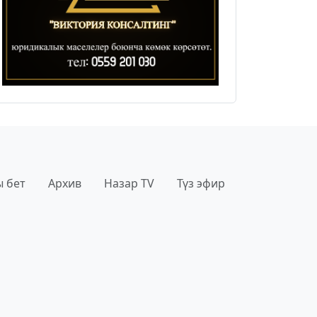
 бет
Архив
Назар TV
Түз эфир