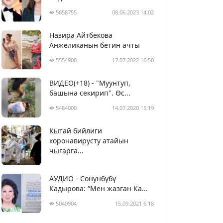
5658755
08.06.2023 14:02
Назира Айтбекова
Анжеликанын бетин ачты
5554900
17.07.2022 16:50
ВИДЕО(+18) - "Муунтуп,
башына секирип". Өс...
5484000
14.07.2020 15:19
Кытай бийлиги
5394260
29.02.2020 23:43
коронавирусту атайын
чыгарга...
АУДИО - Сонунбүбү
Кадырова: “Мен жазган Ка...
5040904
15.09.2021 6:18