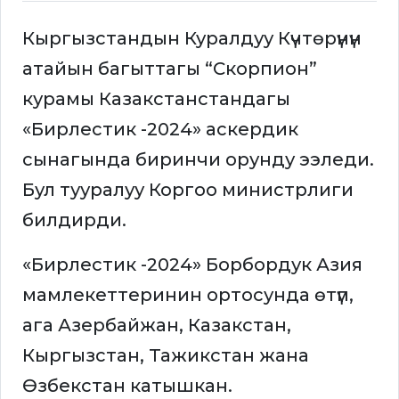
Кыргызстандын Куралдуу Күчтөрүнүн
атайын багыттагы “Скорпион”
курамы Казакстанстандагы
«Бирлестик -2024» аскердик
сынагында биринчи орунду ээледи.
Бул тууралуу Коргоо министрлиги
билдирди.
«Бирлестик -2024» Борбордук Азия
мамлекеттеринин ортосунда өтүп,
ага Азербайжан, Казакстан,
Кыргызстан, Тажикстан жана
Өзбекстан катышкан.