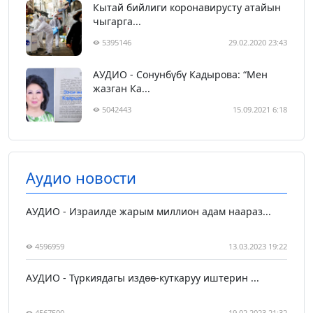
Кытай бийлиги коронавирусту атайын
чыгарга...
5395146
29.02.2020 23:43
АУДИО - Сонунбүбү Кадырова: “Мен
жазган Ка...
5042443
15.09.2021 6:18
Аудио новости
АУДИО - Израилде жарым миллион адам наараз...
4596959
13.03.2023 19:22
АУДИО - Түркиядагы издөө-куткаруу иштерин ...
4567500
19.02.2023 21:32