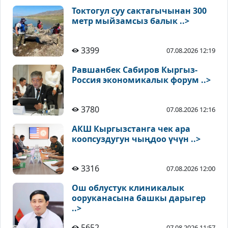
Токтогул суу сактагычынан 300
метр мыйзамсыз балык ..>
3399
07.08.2026 12:19
Равшанбек Сабиров Кыргыз-
Россия экономикалык форум ..>
3780
07.08.2026 12:16
АКШ Кыргызстанга чек ара
коопсуздугун чыңдоо үчүн ..>
3316
07.08.2026 12:00
Ош облустук клиникалык
ооруканасына башкы дарыгер
..>
5652
07.08.2026 11:57