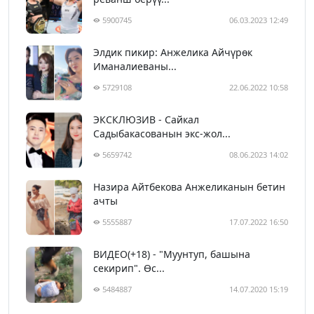
5900745
06.03.2023 12:49
Элдик пикир: Анжелика Айчүрөк
Иманалиеваны...
5729108
22.06.2022 10:58
ЭКСКЛЮЗИВ - Сайкал
Садыбакасованын экс-жол...
5659742
08.06.2023 14:02
Назира Айтбекова Анжеликанын бетин
ачты
5555887
17.07.2022 16:50
ВИДЕО(+18) - "Муунтуп, башына
секирип". Өс...
5484887
14.07.2020 15:19