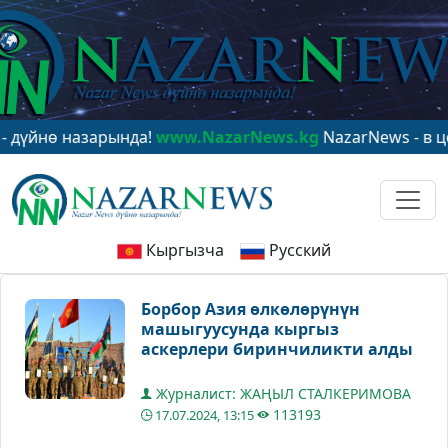
ө назарында!
www.NazarNews.kg
NazarNews - в центре
Кыргызча
Русский
Борбор Азия өлкөлөрүнүн
машыгуусунда кыргыз
аскерлери биринчиликти алды
Журналист: ЖАҢЫЛ СТАЛКЕРИМОВА
113193
17.07.2024, 13:15