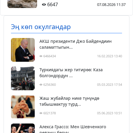
6647
07.08.2026 11:37
Эң көп окулгандар
АКШ президенти Джо Байдендиин
саламаттыгын...
6466434
16.02.2023 13:40
Түркиядагы жер титирөө: Каза
болгондордун ...
6256360
05.03.2023 17:54
Жаш жубайлар нике түнүндө
табышмактуу түрд...
6021378
05.06.2023 10:51
Алекса Грассо: Мен Шевченкого
реванш берүү...