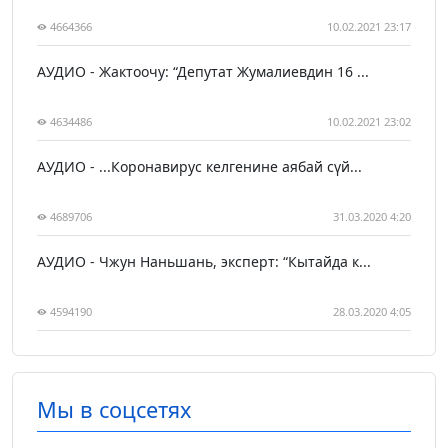
4664366
10.02.2021 23:17
АУДИО - Жактоочу: “Депутат Жумалиевдин 16 ...
4634486
10.02.2021 23:02
АУДИО - ...Коронавирус келгенине аябай сүй...
4689706
31.03.2020 4:20
АУДИО - Чжун Наньшань, эксперт: “Кытайда к...
4594190
28.03.2020 4:05
Мы в соцсетях