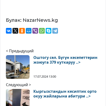
Булак: NazarNews.kg
< Предыдущий
Оштогу сел. Бүгүн кесепеттерин
жоюуга 379 куткаруу ..>
17.07.2024 13:00
Следующий >
Кыргызстандын кесиптик орто
окуу жайларына абитури ..>