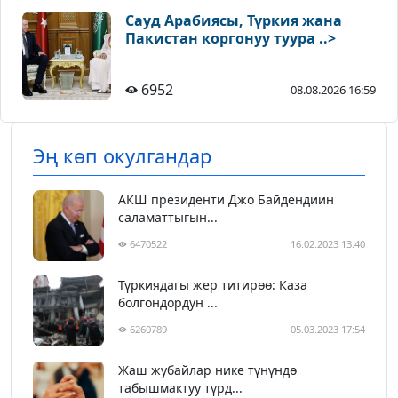
Сауд Арабиясы, Түркия жана
Пакистан коргонуу туура ..>
6952
08.08.2026 16:59
Эң көп окулгандар
АКШ президенти Джо Байдендиин
саламаттыгын...
6470522
16.02.2023 13:40
Түркиядагы жер титирөө: Каза
болгондордун ...
6260789
05.03.2023 17:54
Жаш жубайлар нике түнүндө
табышмактуу түрд...