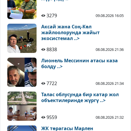
3279
09.08.2026 16:05
Аксай жана Соң-Көл
жайлоолорунда жайыт
экосистемал ..>
8838
08.08.2026 21:36
Лионель Мессинин атасы каза
болду ..>
7722
08.08.2026 21:34
Талас облусунда бир катар жол
объектилеринде жүргү ..>
9559
08.08.2026 21:32
ЖК төрагасы Марлен