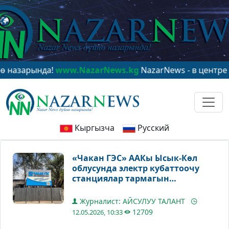
нда!
www.NazarNews.kg
NazarNews - в центре мировог
Кыргызча
Русский
«Чакан ГЭС» ААКы Ысык-Көл
облусунда электр кубаттоочу
станциялар тармагын
өнүктүрүүнү улантууда
Журналист: АЙСУЛУУ ТАЛАНТ
12709
12.05.2026, 10:33