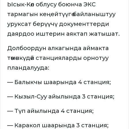
Ысык-Көл облусу боюнча ЭКС
тармагын кеңейтүүгө байланыштуу
уруксат берүүчү документтерди
даярдоо иштерин аяктап жатышат.
Долбоордун алкагында аймакта
төмөнкүдөй станцияларды орнотуу
пландалууда:
— Балыкчы шаарында 4 станция;
— Кызыл-Суу айылында 3 станция;
— Түп айылында 4 станция;
— Каракол шаарында 3 станция;