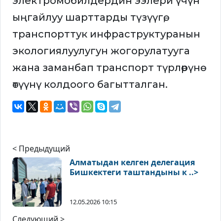
электромобилдердин ээлери үчүн
ыңгайлуу шарттарды түзүүгө,
транспорттук инфраструктуранын
экологиялуулугун жогорулатууга
жана заманбап транспорт түрлөрүнө
өтүүнү колдоого багытталган.
< Предыдущий
Алматыдан келген делегация
Бишкектеги таштандыны к ..>
12.05.2026 10:15
Следующий >