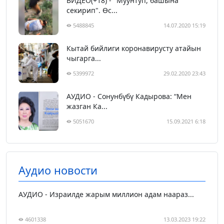
ВИДЕО(+18) - "Муунтуп, башына
секирип". Өс...
5488845
14.07.2020 15:19
Кытай бийлиги коронавирусту атайын
чыгарга...
5399972
29.02.2020 23:43
АУДИО - Сонунбүбү Кадырова: “Мен
жазган Ка...
5051670
15.09.2021 6:18
Аудио новости
АУДИО - Израилде жарым миллион адам наараз...
4601338
13.03.2023 19:22