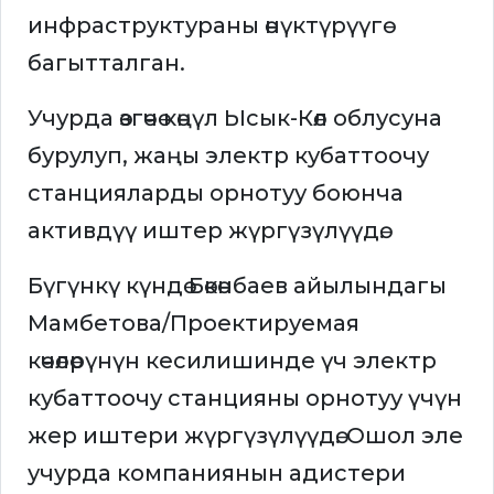
инфраструктураны өнүктүрүүгө
багытталган.
Учурда өзгөчө көңүл Ысык-Көл облусуна
бурулуп, жаңы электр кубаттоочу
станцияларды орнотуу боюнча
активдүү иштер жүргүзүлүүдө.
Бүгүнкү күндө Бөкөнбаев айылындагы
Мамбетова/Проектируемая
көчөлөрүнүн кесилишинде үч электр
кубаттоочу станцияны орнотуу үчүн
жер иштери жүргүзүлүүдө. Ошол эле
учурда компаниянын адистери