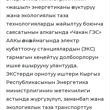
«жашыл» энергетиканы өнүктүрүү
жана экологиялык таза
технологияларды жайылтуу боюнча
саясатынын алкагында «Чакан ГЭС»
ААКы өлкө аймагында электр
кубаттоочу станциялардын (ЭКС)
тармагын кеңейтүү долбоорлорун
ишке ашырууну улантууда.
ЭКСтерди орнотуу иштери Кыргыз
Республикасынын Энергетика
министрлигинин жетекчилиги
астында жүргүзүлүп, заманбап жана
экологиялык таза транспорттук