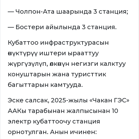
— Чолпон-Ата шаарында 3 станция;
— Бостери айылында 3 станция.
Кубаттоо инфраструктурасын
өнүктүрүү иштери ырааттуу
жүргүзүлүп, өлкөнүн негизги калктуу
конуштарын жана туристтик
багыттарын камтууда.
Эске салсак, 2025-жылы «Чакан ГЭС»
ААКы тарабынан жалпысынан 10
электр кубаттоочу станция
орнотулган. Анын ичинен: