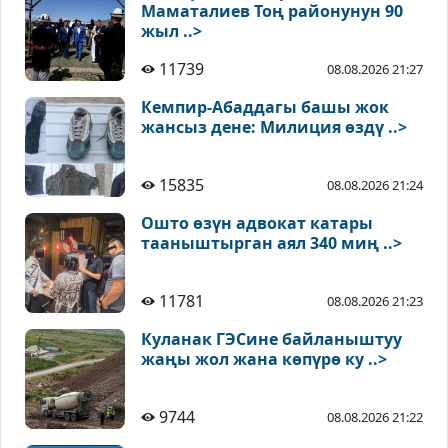
Маматалиев Тоң районунун 90
жыл ..>
11739
08.08.2026 21:27
Кемпир-Абаддагы башы жок
жансыз дене: Милиция өздү ..>
15835
08.08.2026 21:24
Ошто өзүн адвокат катары
тааныштырган аял 340 миң ..>
11781
08.08.2026 21:23
Куланак ГЭСине байланыштуу
жаңы жол жана көпүрө ку ..>
9744
08.08.2026 21:22