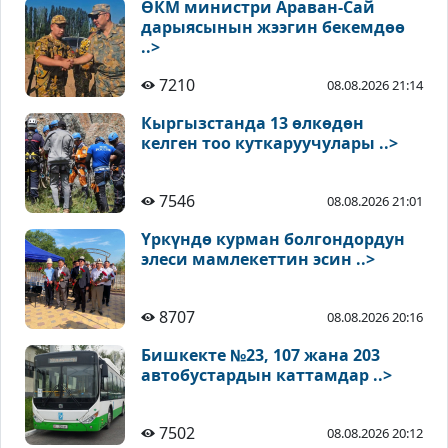
ӨКМ министри Араван-Сай
дарыясынын жээгин бекемдөө
..>
7210
08.08.2026 21:14
Кыргызстанда 13 өлкөдөн
келген тоо куткаруучулары ..>
7546
08.08.2026 21:01
Үркүндө курман болгондордун
элеси мамлекеттин эсин ..>
8707
08.08.2026 20:16
Бишкекте №23, 107 жана 203
автобустардын каттамдар ..>
7502
08.08.2026 20:12