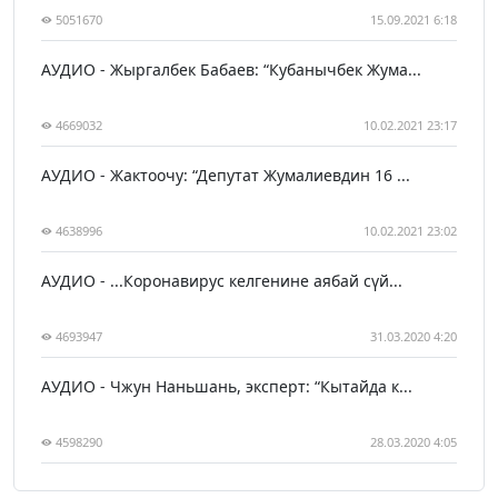
5051670
15.09.2021 6:18
АУДИО - Жыргалбек Бабаев: “Кубанычбек Жума...
4669032
10.02.2021 23:17
АУДИО - Жактоочу: “Депутат Жумалиевдин 16 ...
4638996
10.02.2021 23:02
АУДИО - ...Коронавирус келгенине аябай сүй...
4693947
31.03.2020 4:20
АУДИО - Чжун Наньшань, эксперт: “Кытайда к...
4598290
28.03.2020 4:05