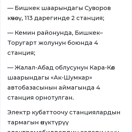
— Бишкек шаарындагы Суворов
көчөсү, 113 дарегинде 2 станция;
— Кемин районунда, Бишкек–
Торугарт жолунун боюнда 4
станция;
— Жалал-Абад облусунун Кара-Көл
шаарындагы «Ак-Шумкар»
автобазасынын аймагында 4
станция орнотулган.
Электр кубаттоочу станциялардын
тармагын өнүктүрүү