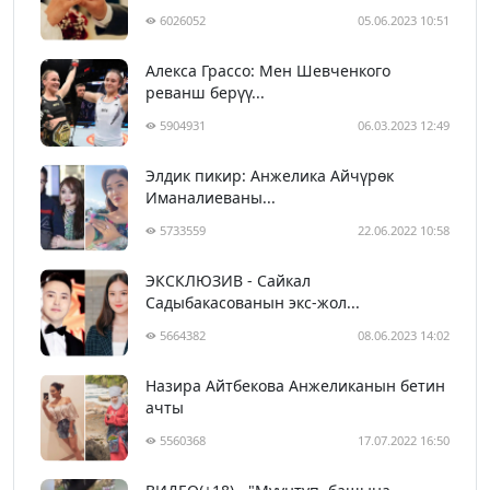
6026052
05.06.2023 10:51
Алекса Грассо: Мен Шевченкого
реванш берүү...
5904931
06.03.2023 12:49
Элдик пикир: Анжелика Айчүрөк
Иманалиеваны...
5733559
22.06.2022 10:58
ЭКСКЛЮЗИВ - Сайкал
Садыбакасованын экс-жол...
5664382
08.06.2023 14:02
Назира Айтбекова Анжеликанын бетин
ачты
5560368
17.07.2022 16:50