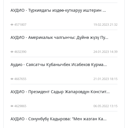
АУДИО - Түркиядагы издөө-куткаруу иштерин ...
4571807
19.02.2023 21:32
АУДИО - Америкалык чалгынчы: Дүйнө жүзү Пу...
4632390
24.01.2023 14:39
Аудио - Саясатчы Кубанычбек Исабеков Курма...
4667655
21.01.2023 18:15
АУДИО - Президент Садыр Жапаровдун Констит...
4629865
06.05.2022 13:15
АУДИО - Сонунбүбү Кадырова: “Мен жазган Ка...