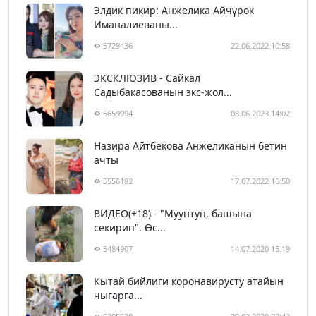
Элдик пикир: Анжелика Айчүрөк
Иманалиеваны...
5729436
22.06.2022 10:58
ЭКСКЛЮЗИВ - Сайкал
Садыбакасованын экс-жол...
5659994
08.06.2023 14:02
Назира Айтбекова Анжеликанын бетин
ачты
5556182
17.07.2022 16:50
ВИДЕО(+18) - "Муунтуп, башына
секирип". Өс...
5484907
14.07.2020 15:19
Кытай бийлиги коронавирусту атайын
чыгарга...