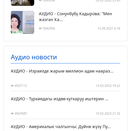
5395538
29.02.2020 23:43
АУДИО - Сонунбүбү Кадырова: “Мен
жазган Ка...
5042956
15.09.2021 6:18
Аудио новости
АУДИО - Израилде жарым миллион адам наараз...
4597112
13.03.2023 19:22
АУДИО - Түркиядагы издөө-куткаруу иштерин ...
4567687
19.02.2023 21:32
АУДИО - Америкалык чалгынчы: Дүйнө жүзү Пу...