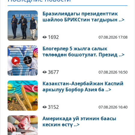
Бразилиядагы президенттик
шайлоо БРИКСтин тагдырын ..>
1692
07.08.2026 17:08
Блогерлер 5 жылга салык
төлөөдөн бошотулат. Презид ..>
3677
07.08.2026 16:50
Казакстан–Азербайжан Каспий
аркылуу Борбор Азия ба ..>
3152
07.08.2026 16:40
Америкада уй этинин баасы
кескин өстү ..>