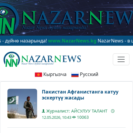
нө назарында!
www.NazarNews.kg
NazarNews - в центре
Кыргызча
Русский
Пакистан Афганистанга катуу
эскертүү жасады
Журналист: АЙСУЛУУ ТАЛАНТ
10063
12.05.2026, 10:43