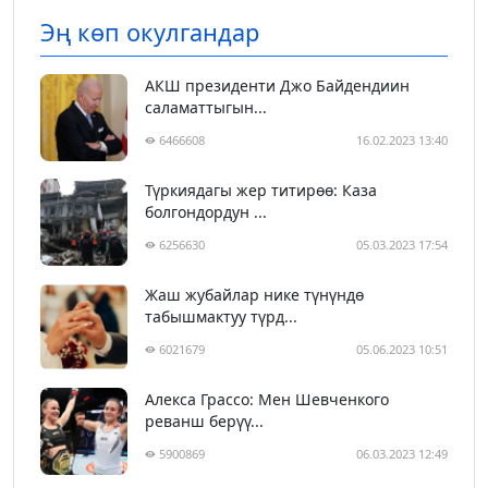
Эң көп окулгандар
АКШ президенти Джо Байдендиин
саламаттыгын...
6466608
16.02.2023 13:40
Түркиядагы жер титирөө: Каза
болгондордун ...
6256630
05.03.2023 17:54
Жаш жубайлар нике түнүндө
табышмактуу түрд...
6021679
05.06.2023 10:51
Алекса Грассо: Мен Шевченкого
реванш берүү...
5900869
06.03.2023 12:49