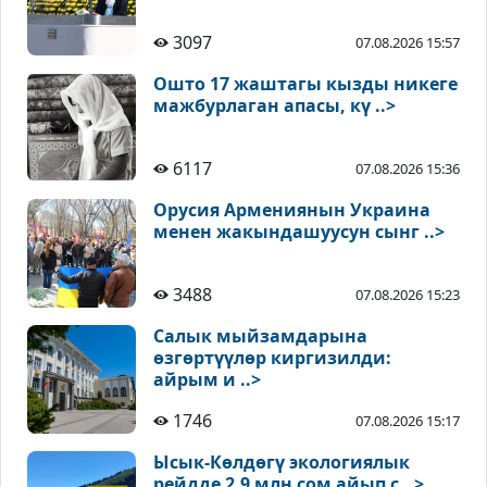
3097
07.08.2026 15:57
Ошто 17 жаштагы кызды никеге
мажбурлаган апасы, кү ..>
6117
07.08.2026 15:36
Орусия Армениянын Украина
менен жакындашуусун сынг ..>
3488
07.08.2026 15:23
Салык мыйзамдарына
өзгөртүүлөр киргизилди:
айрым и ..>
1746
07.08.2026 15:17
Ысык-Көлдөгү экологиялык
рейдде 2,9 млн сом айып с ..>