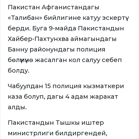
Пакистан Афганистандагы
«Талибан» бийлигине катуу эскертүү
берди. Буга 9-майда Пакистандын
Хайбер-Пахтунхва аймагындагы
Банну районундагы полиция
бөлүмүнө жасалган кол салуу себеп
болду.
Чабуулдан 15 полиция кызматкери
каза болуп, дагы 4 адам жаракат
алды.
Пакистандын Тышкы иштер
министрлиги билдиргендей,