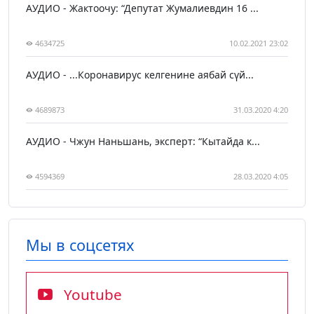
АУДИО - Жактоочу: “Депутат Жумалиевдин 16 ...
4634725
10.02.2021 23:02
АУДИО - ...Коронавирус келгенине аябай сүй...
4689873
31.03.2020 4:20
АУДИО - Чжун Наньшань, эксперт: “Кытайда к...
4594369
28.03.2020 4:05
Мы в соцсетях
Youtube