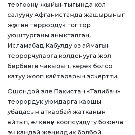
тергөөнүн жыйынтыгында кол
салууну Афганистанда жашырынып
жүргөн террордук топтор
уюштурганы аныкталган.
Исламабад Кабулду өз аймагын
террорчуларга колдонууга жол
бербөөгө чакырып, керек болсо
катуу жооп кайтарарын эскертти.
Ошондой эле Пакистан «Талибан»
террордук уюмдарга каршы
убадасын аткарбай жатканын
айтып, өлкөнүн коопсуздугу боюнча
эч кандай жеңилдик болбой