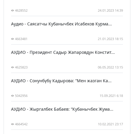
4628552
24.01.2023 14:39
Аудио - Саясатчы Кубанычбек Исабеков Курма...
4663481
21.01.2023 18:15
АУДИО - Президент Садыр Жапаровдун Констит...
4625823
06.05.2022 13:15
АУДИО - Сонунбүбү Кадырова: “Мен жазган Ка...
5042956
15.09.2021 6:18
АУДИО - Жыргалбек Бабаев: “Кубанычбек Жума...
4664542
10.02.2021 23:17