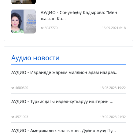
АУДИО - Сонунбүбү Кадырова: “Мен
жазган Ка...
5047770
15.09.2021 6:18
Аудио новости
АУДИО - Израилде жарым миллион адам наараз...
4600620
13.03.2023 19:22
АУДИО - Түркиядагы издөө-куткаруу иштерин ...
4571093
19.02.2023 21:32
АУДИО - Америкалык чалгынчы: Дүйнө жүзү Пу...