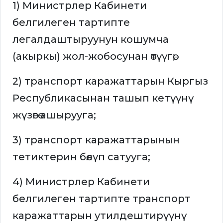
1) Министрлер Кабинети
белгилеген тартипте
легалдаштыруунун кошумча
(акыркы) жол-жобосунан өтүүгө;
2) транспорт каражаттарын Кыргыз
Республикасынан ташып кетүүнү
жүзөгө ашырууга;
3) транспорт каражаттарынын
тетиктерин бөлүп сатууга;
4) Министрлер Кабинети
белгилеген тартипте транспорт
каражаттарын утилдештирүүнү