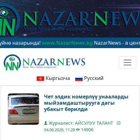
азарында!
www.NazarNews.kg
NazarNews - в центре ми
Кыргызча
Русский
Чет элдик номерлүү унааларды
мыйзамдаштырууга дагы
убакыт берилди
Журналист: АЙСУЛУУ ТАЛАНТ
14906
04.06.2026, 11:29