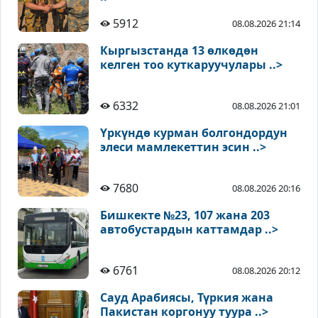
5912
08.08.2026 21:14
Кыргызстанда 13 өлкөдөн
келген тоо куткаруучулары ..>
6332
08.08.2026 21:01
Үркүндө курман болгондордун
элеси мамлекеттин эсин ..>
7680
08.08.2026 20:16
Бишкекте №23, 107 жана 203
автобустардын каттамдар ..>
6761
08.08.2026 20:12
Сауд Арабиясы, Түркия жана
Пакистан коргонуу туура ..>