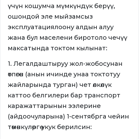
үчүн кошумча мүмкүндүк берүү,
ошондой эле мыйзамсыз
эксплуатациялоону алдын алуу
жана бул маселени биротоло чечүү
максатында токтом кылынат:
1. Легалдаштыруу жол-жобосунан
өтпөгөн (анын ичинде унаа токтотуу
жайларында турган) чет өлкөлүк
каттоо белгилери бар транспорт
каражаттарынын ээлерине
(айдоочуларына) 1-сентябрга чейин
төмөнкүлөргө укук берилсин: