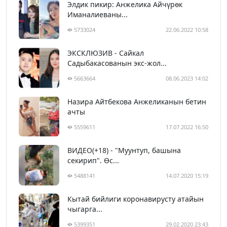
Элдик пикир: Анжелика Айчүрөк
Иманалиеваны...
5733024
22.06.2022 10:58
ЭКСКЛЮЗИВ - Сайкал
Садыбакасованын экс-жол...
5663664
08.06.2023 14:02
Назира Айтбекова Анжеликанын бетин
ачты
5559611
17.07.2022 16:50
ВИДЕО(+18) - "Муунтуп, башына
секирип". Өс...
5488141
14.07.2020 15:19
Кытай бийлиги коронавирусту атайын
чыгарга...
5399351
29.02.2020 23:43