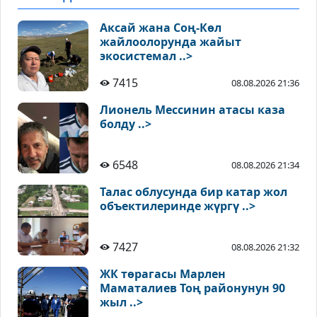
Аксай жана Соң-Көл
жайлоолорунда жайыт
экосистемал ..>
7415
08.08.2026 21:36
Лионель Мессинин атасы каза
болду ..>
6548
08.08.2026 21:34
Талас облусунда бир катар жол
объектилеринде жүргү ..>
7427
08.08.2026 21:32
ЖК төрагасы Марлен
Маматалиев Тоң районунун 90
жыл ..>