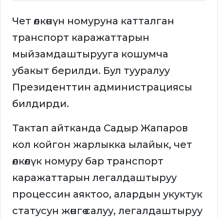
Чет өлкөнүн номуруна катталган
транспорт каражаттарын
мыйзамдаштырууга кошумча
убакыт берилди. Бул тууралуу
Президенттин администрациясы
билдирди.
Тактап айтканда Садыр Жапаров
кол койгон жарлыкка ылайык, чет
өлкөлүк номуру бар транспорт
каражаттарын легалдаштыруу
процессин аяктоо, алардын укуктук
статусун жөнгө салуу, легалдаштыруу