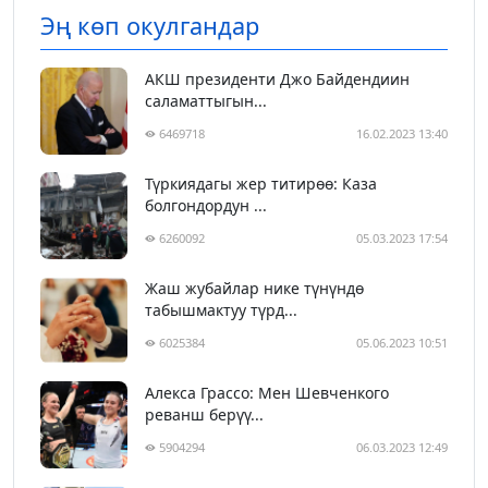
Эң көп окулгандар
АКШ президенти Джо Байдендиин
саламаттыгын...
6469718
16.02.2023 13:40
Түркиядагы жер титирөө: Каза
болгондордун ...
6260092
05.03.2023 17:54
Жаш жубайлар нике түнүндө
табышмактуу түрд...
6025384
05.06.2023 10:51
Алекса Грассо: Мен Шевченкого
реванш берүү...
5904294
06.03.2023 12:49