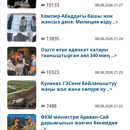
10133
08.08.2026 21:27
Кемпир-Абаддагы башы жок
жансыз дене: Милиция өздү ..>
13835
08.08.2026 21:24
Ошто өзүн адвокат катары
тааныштырган аял 340 миң ..>
10323
08.08.2026 21:23
Куланак ГЭСине байланыштуу
жаңы жол жана көпүрө ку ..>
7488
08.08.2026 21:22
ӨКМ министри Араван-Сай
дарыясынын жээгин бекемдөө
..>