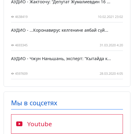
АУДИО - Жактоочу: “Депутат Жумалиевдин 16 ...
4638419
10.02.2021 23:02
АУДИО - ...Коронавирус келгенине аябай сүй...
4693345
31.03.2020 4:20
АУДИО - Чжун Наньшань, эксперт: “Кытайда к...
4597609
28.03.2020 4:05
Мы в соцсетях
Youtube