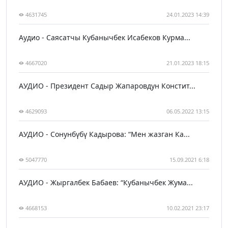
4631745
24.01.2023 14:39
Аудио - Саясатчы Кубанычбек Исабеков Курма...
4667020
21.01.2023 18:15
АУДИО - Президент Садыр Жапаровдун Констит...
4629093
06.05.2022 13:15
АУДИО - Сонунбүбү Кадырова: “Мен жазган Ка...
5047770
15.09.2021 6:18
АУДИО - Жыргалбек Бабаев: “Кубанычбек Жума...
4668153
10.02.2021 23:17