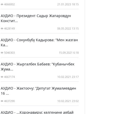
4666002
21.01.2023 18:15
АУДИО - Президент Садыр Жапаровдун
Констит...
4628149
06.05.2022 13:15
АУДИО - Сонунбүбү Кадырова: “Мен жазган
Ка...
5046303
15.09.2021 6:18
АУДИО - Жыргалбек Бабаев: “Кубанычбек
Жума...
4667174
10.02.2021 23:17
АУДИО - Жактоочу: “Депутат Жумалиевдин
16 ...
4637290
10.02.2021 23:02
АУДИО - ...Коронавирус келгенине аябай