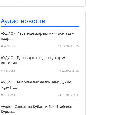
Аудио новости
АУДИО - Израилде жарым миллион адам
наараз...
4599635
13.03.2023 19:22
АУДИО - Түркиядагы издөө-куткаруу
иштерин ...
4570082
19.02.2023 21:32
АУДИО - Америкалык чалгынчы: Дүйнө
жүзү Пу...
4630844
24.01.2023 14:39
Аудио - Саясатчы Кубанычбек Исабеков
Курма...