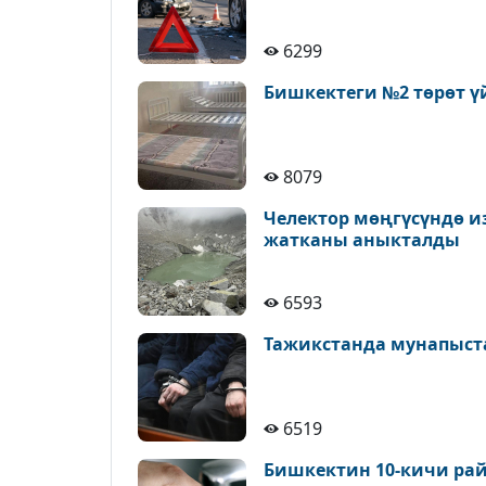
6299
Бишкектеги №2 төрөт ү
8079
Челектор мөңгүсүндө и
жатканы аныкталды
6593
Тажикстанда мунапыст
6519
Бишкектин 10-кичи рай