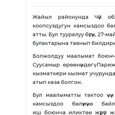
Жайыл районунда Чүй о
коопсуздугун камсыздоо бөлү
атты. Бул тууралуу бүгүн, 27-м
булактарына таянып билдир
Болжолдуу маалымат боюнча,
Суусамыр өрөөнүндөгү Пари
кызматкери кызмат учурунда 
атып каза болгон.
Бул маалыматты тактоо үч
камсыздоо бөлүмүнө бай
иш боюнча иликтөө жүрүп 