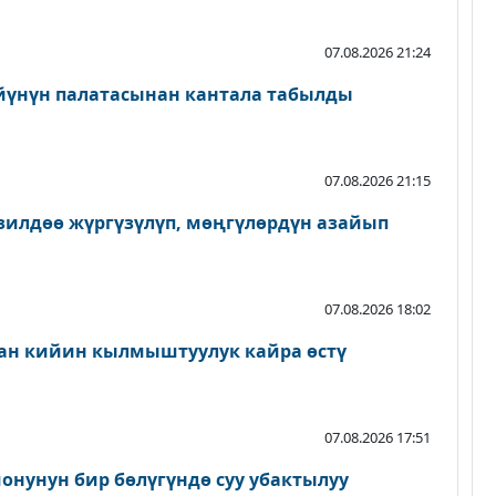
07.08.2026 21:24
йүнүн палатасынан кантала табылды
07.08.2026 21:15
зилдөө жүргүзүлүп, мөңгүлөрдүн азайып
07.08.2026 18:02
ан кийин кылмыштуулук кайра өстү
07.08.2026 17:51
онунун бир бөлүгүндө суу убактылуу