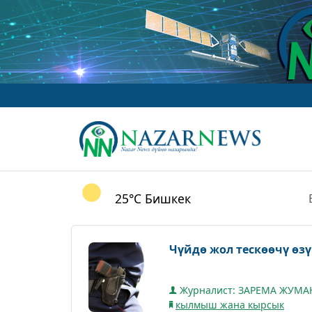
25°C
Бишкек
Журналист: ЗАРЕМА ЖУМ
кылмыш жана кырсык