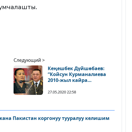
шумчалашты.
Следующий >
Кеңешбек Дүйшөбаев:
“Койсун Курманалиева
2010-жыл кайра
кайталанса, революцияга
катышпайт элем” дегенин
27.05.2020 22:58
туура кабыл алалы”
 жана Пакистан коргонуу тууралуу келишим