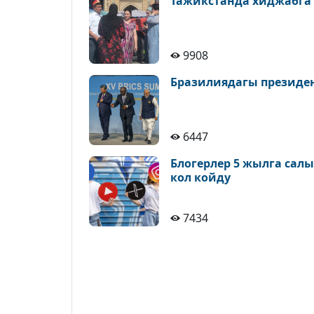
Тажикстанда хиджабга
9908
Бразилиядагы президе
6447
Блогерлер 5 жылга сал
кол койду
7434