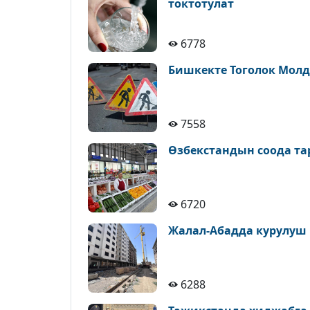
токтотулат
6778
Бишкекте Тоголок Молд
7558
Өзбекстандын соода т
6720
Жалал-Абадда курулуш
6288