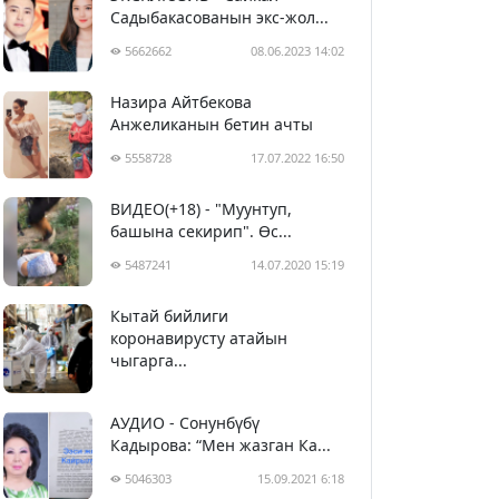
Садыбакасованын экс-жол...
5662662
08.06.2023 14:02
Назира Айтбекова
Анжеликанын бетин ачты
5558728
17.07.2022 16:50
ВИДЕО(+18) - "Муунтуп,
башына секирип". Өс...
5487241
14.07.2020 15:19
Кытай бийлиги
5398278
29.02.2020 23:43
коронавирусту атайын
чыгарга...
АУДИО - Сонунбүбү
Кадырова: “Мен жазган Ка...
5046303
15.09.2021 6:18