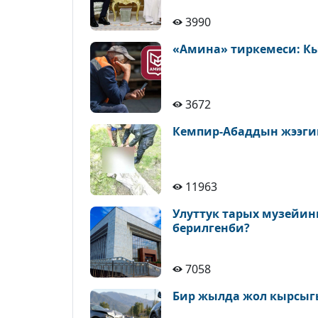
3990
«Амина» тиркемеси: К
3672
Кемпир-Абаддын жээги
11963
Улуттук тарых музейин
берилгенби?
7058
Бир жылда жол кырсыгы