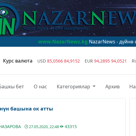
www.NazarNews.kg
NazarNews - дүйнө назарында!
w
Курс валюта
USD
85,0566
84,9152
EUR
94,2895
94,0521
R
Башкы бет
О нас
Категориялар
Архив
На
Чүйдө жол тескөөчү өзүнүн башына ок атты
АНАЗАРОВА
43315
27.05.2020, 22:48