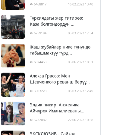
6468817
16.02.2023 13:40
Түркиядагы жер титирөө:
Каза болгондордун ...
6259184
05.03.2023 17:54
Жаш жубайлар нике түнүндө
табышмактуу түрд...
6024453
05.06.2023 10:51
Алекса Грассо: Мен
Шевченкого реванш берүү...
5903228
06.03.2023 12:49
Элдик пикир: Анжелика
Айчүрөк Иманалиеваны...
5732082
22.06.2022 10:58
ЭКСКЛЮЗИВ - Сайкал