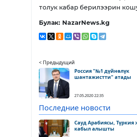
толук кабар берилээрин ко
Булак: NazarNews.kg
< Предыдущий
Россия "№1 дүйнөлүк
шантажистти" атады
27.05.2020 22:35
Последние новости
Сауд Арабиясы, Түркия
кабыл алышты