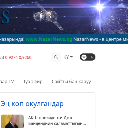
ww.NazarNews.kg
NazarNews - в центре мирового вни
KY
UB
0,9274
0,9260
зар TV
Түз эфир
Сайтты башкаруу
Эң көп окулгандар
АКШ президенти Джо
Байдендиин саламаттыгын...