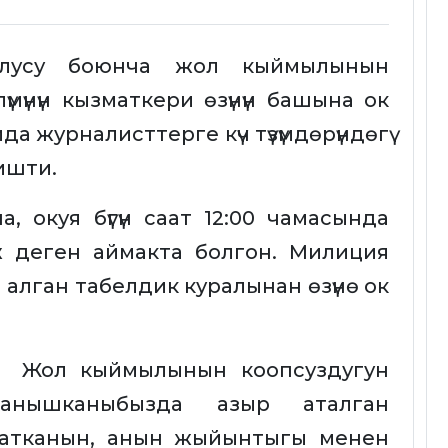
блусу боюнча жол кыймылынын
мүнүн кызматкери өзүнүн башына ок
айда журналисттерге күч түзүмдөрүндөгү
ишти.
 окуя бүгүн саат 12:00 чамасында
ж деген аймакта болгон. Милиция
алган табелдик куралынан өзүнө ок
үн Жол кыймылынын коопсуздугун
ланышканыбызда азыр аталган
жатканын, анын жыйынтыгы менен