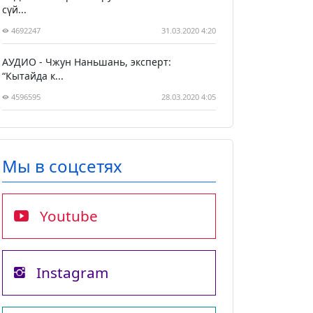
сүй...
4692247
31.03.2020 4:20
АУДИО - Чжун Наньшань, эксперт:
“Кытайда к...
4596595
28.03.2020 4:05
Мы в соцсетях
Youtube
Instagram