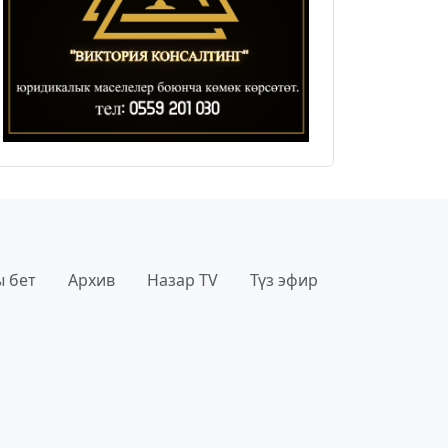
 бет
Архив
Назар TV
Түз эфир