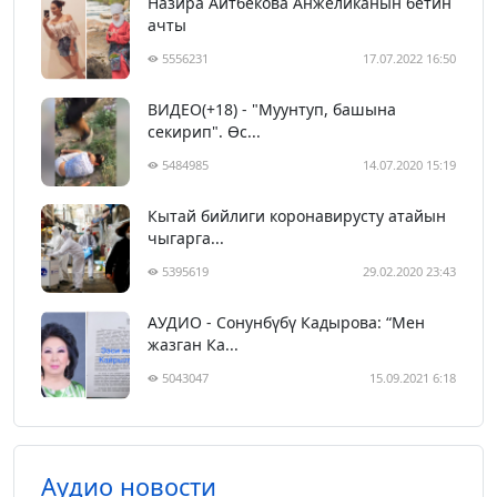
Назира Айтбекова Анжеликанын бетин
ачты
5556231
17.07.2022 16:50
ВИДЕО(+18) - "Муунтуп, башына
секирип". Өс...
5484985
14.07.2020 15:19
Кытай бийлиги коронавирусту атайын
чыгарга...
5395619
29.02.2020 23:43
АУДИО - Сонунбүбү Кадырова: “Мен
жазган Ка...
5043047
15.09.2021 6:18
Аудио новости