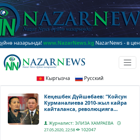
азарында!
www.NazarNews.kg
NazarNews - в центре ми
Кыргызча
Русский
Кеңешбек Дүйшөбаев: “Койсун
Курманалиева 2010-жыл кайра
кайталанса, революцияга
катышпайт элем” дегенин туура
кабыл алалы”
Журналист: ЭЛИЗА ХАМРАЕВА
102047
27.05.2020, 22:58