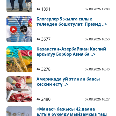
1891
07.08.2026 17:08
Блогерлер 5 жылга салык
төлөөдөн бошотулат. Презид ..>
3677
07.08.2026 16:50
Казакстан–Азербайжан Каспий
аркылуу Борбор Азия ба ..>
3278
07.08.2026 16:40
Америкада уй этинин баасы
кескин өстү ..>
2480
07.08.2026 16:27
«Манас» бажысы 42 даана
алтын буюмду мыйзамсыз таш