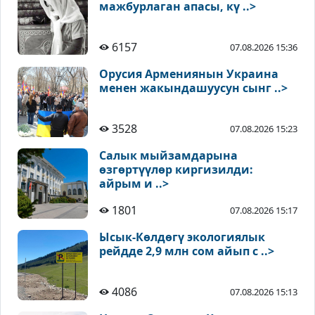
мажбурлаган апасы, кү ..>
6157
07.08.2026 15:36
Орусия Армениянын Украина
менен жакындашуусун сынг ..>
3528
07.08.2026 15:23
Салык мыйзамдарына
өзгөртүүлөр киргизилди:
айрым и ..>
1801
07.08.2026 15:17
Ысык-Көлдөгү экологиялык
рейдде 2,9 млн сом айып с ..>
4086
07.08.2026 15:13