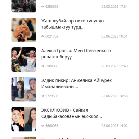
6256693
05.03.2023 17:54
Жаш жубайлар нике түнүндө
табышмактуу түрд...
6021732
05.06.2023 10:51
Алекса Грассо: Мен Шевченкого
реванш берүү...
5900898
06.03.2023 12:49
Элдик пикир: Анжелика Айчүрөк
Иманалиеваны...
5729508
22.06.2022 10:58
ЭКСКЛЮЗИВ - Сайкал
Садыбакасованын экс-жол...
5660056
08.06.2023 14:02