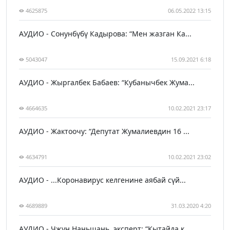
4625875
06.05.2022 13:15
АУДИО - Сонунбүбү Кадырова: “Мен жазган Ка...
5043047
15.09.2021 6:18
АУДИО - Жыргалбек Бабаев: “Кубанычбек Жума...
4664635
10.02.2021 23:17
АУДИО - Жактоочу: “Депутат Жумалиевдин 16 ...
4634791
10.02.2021 23:02
АУДИО - ...Коронавирус келгенине аябай сүй...
4689889
31.03.2020 4:20
АУДИО - Чжун Наньшань, эксперт: “Кытайда к...