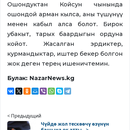
Ошондуктан Койсун чынында
ошондой арман кылса, аны түшүнүү
менен кабыл алса болот. Бирок
убакыт, тарых баардыгын ордуна
койот. Жасалган эрдиктер,
курмандыктар, иштер бекер болгон
жок деген терең ишеничтемин.
Булак: NazarNews.kg
< Предыдущий
Чүйдө жол тескөөчү өзүнүн
башына ок атты ..>