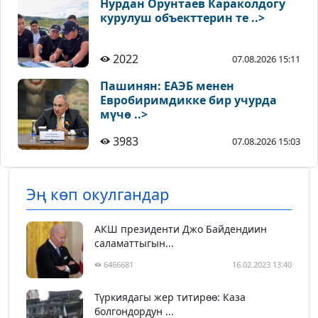
Нурдан Орунтаев Караколдогу
курулуш объекттерин те ..>
2022
07.08.2026 15:11
Пашинян: ЕАЭБ менен
Евробиримдикке бир учурда
мүчө ..>
3983
07.08.2026 15:03
Эң көп окулгандар
АКШ президенти Джо Байдендиин
саламаттыгын...
6466681
16.02.2023 13:40
Түркиядагы жер титирөө: Каза
болгондордун ...