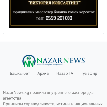
Башкы бет
Архив
Назар TV
Түз эфир
NazarNews.kg правила внутреннего распорядка
агентства
Принципы справедливости, истины и национальных