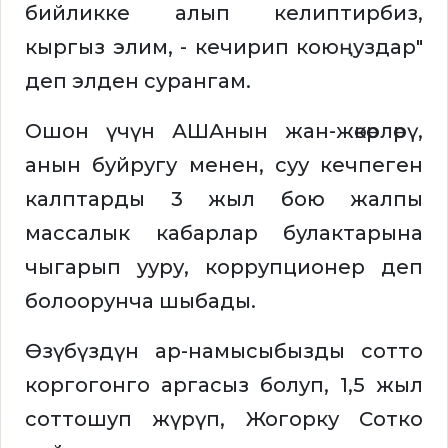
бийликке алып келиптирбиз,
кыргыз элим, - кечирип коюңуздар"
деп элден сурангам.
Ошон үчүн АШАнын жан-жөкөрлөрү,
анын буйругу менен, суу кечпеген
калптарды 3 жыл бою жалпы
массалык кабарлар булактарына
чыгарып ууру, коррупционер деп
болоорунча шыбады.
Өзүбүздүн ар-намысыбызды сотто
коргогонго аргасыз болуп, 1,5 жыл
соттошуп жүрүп, Жогорку Сотко