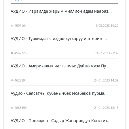
АУДИО - Израилде жарым миллион адам наараз...
4597164
13.03.2023 19:22
АУДИО - Түркиядагы издөө-куткаруу иштерин ...
4567725
19.02.2023 21:32
АУДИО - Америкалык чалгынчы: Дүйнө жүзү Пу...
4628594
24.01.2023 14:39
Аудио - Саясатчы Кубанычбек Исабеков Курма...
4663496
21.01.2023 18:15
АУДИО - Президент Садыр Жапаровдун Констит...