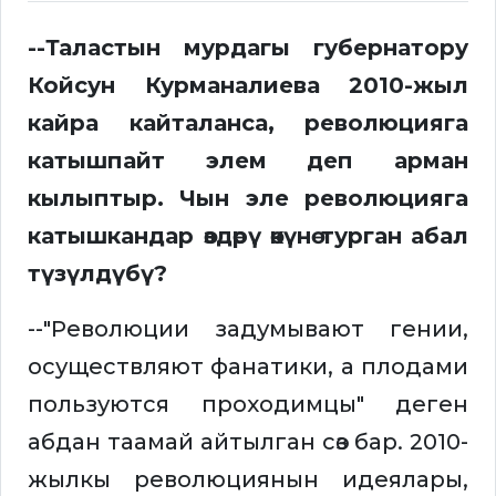
--Таластын мурдагы губернатору
Койсун Курманалиева 2010-жыл
кайра кайталанса, революцияга
катышпайт элем деп арман
кылыптыр. Чын эле революцияга
катышкандар өздөрү өкүнө турган абал
түзүлдүбү?
--"Революции задумывают гении,
осуществляют фанатики, а плодами
пользуются проходимцы" деген
абдан таамай айтылган сөз бар. 2010-
жылкы революциянын идеялары,