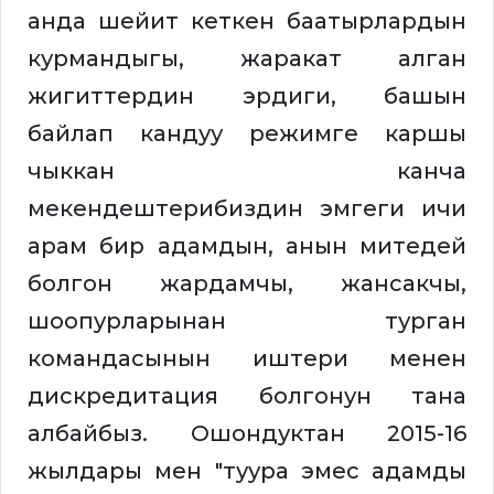
анда шейит кеткен баатырлардын
курмандыгы, жаракат алган
жигиттердин эрдиги, башын
байлап кандуу режимге каршы
чыккан канча
мекендештерибиздин эмгеги ичи
арам бир адамдын, анын митедей
болгон жардамчы, жансакчы,
шоопурларынан турган
командасынын иштери менен
дискредитация болгонун тана
албайбыз. Ошондуктан 2015-16
жылдары мен "туура эмес адамды