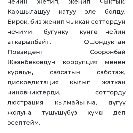
чейин жетип, жеңип чыктык.
Каршылашуу катуу эле болду.
Бирок, биз жеңип чыккан соттордун
чечими бугүнкү күнгө чейин
аткарылбайт. Ошондуктан
Президент Сооронбай
Жээнбековдун коррупция менен
күрөшүн, саясатын саботаж,
дискредитация кылып жаткан
чиновниктерди, сотторду
люстрация кылмайынча, өнүгүү
жолуна түшүшүбүз күмөн деп
эсептейм.