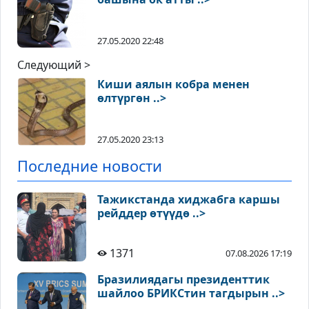
27.05.2020 22:48
Следующий >
Киши аялын кобра менен
өлтүргөн ..>
27.05.2020 23:13
Последние новости
Тажикстанда хиджабга каршы
рейддер өтүүдө ..>
1371
07.08.2026 17:19
Бразилиядагы президенттик
шайлоо БРИКСтин тагдырын ..>