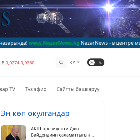
www.NazarNews.kg
NazarNews - в центре мирового вни
KY
UB
0,9274
0,9260
зар TV
Түз эфир
Сайтты башкаруу
Эң көп окулгандар
АКШ президенти Джо
Байдендиин саламаттыгын...