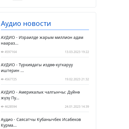
Аудио новости
АУДИО - Израилде жарым миллион адам
наараз...
4597164
13.03.2023 19:22
АУДИО - Түркиядагы издөө-куткаруу
иштерин ...
4567725
19.02.2023 21:32
АУДИО - Америкалык чалгынчы: Дүйнө
жүзү Пу...
4628594
24.01.2023 14:39
Аудио - Саясатчы Кубанычбек Исабеков
Курма...