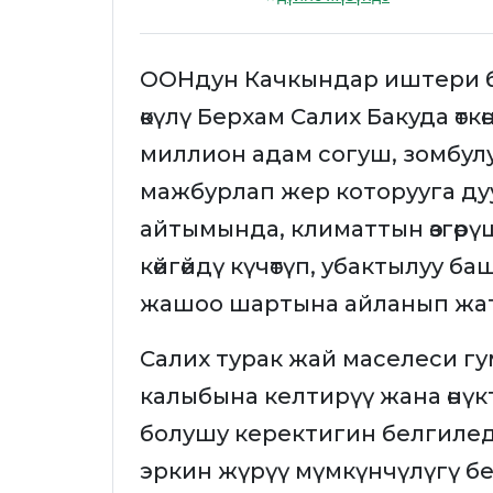
ООНдун Качкындар иштери 
өкүлү Берхам Салих Бакуда өтк
миллион адам согуш, зомбулу
мажбурлап жер которууга д
айтымында, климаттын өзгөрү
көйгөйдү күчөтүп, убактылуу баш
жашоо шартына айланып жат
Салих турак жай маселеси г
калыбына келтирүү жана өнүк
болушу керектигин белгилед
эркин жүрүү мүмкүнчүлүгү бе