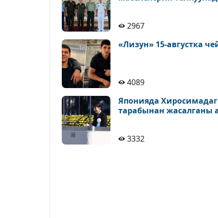
2967
«Лизун» 15-августка ч
4089
Японияда Хиросимадаг
тарабынан жасалганы 
3332