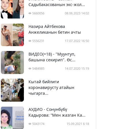
Садыбакасованын экс-жол...
5660056
08.06.2023 14:02
Назира Айтбекова
Анжеликанын бетин ачты
5556231
17.07.2022 16:50
ВИДЕО(+18) - "Муунтуп,
башына секирип". Өс...
5484985
14.07.2020 15:19
Кытай бийлиги
5395619
29.02.2020 23:43
коронавирусту атайын
чыгарга...
АУДИО - Сонунбүбү
Кадырова: “Мен жазган Ка...
5043174
15.09.2021 6:18