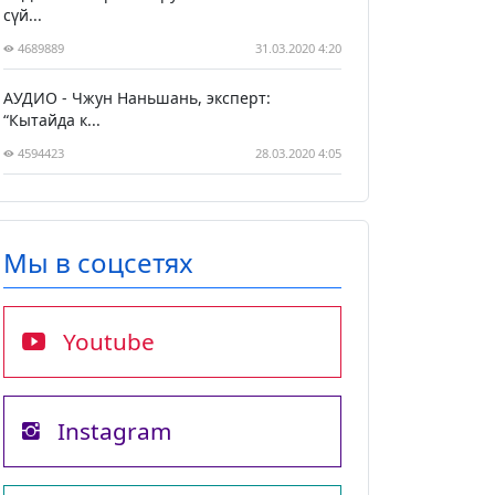
сүй...
4689889
31.03.2020 4:20
АУДИО - Чжун Наньшань, эксперт:
“Кытайда к...
4594423
28.03.2020 4:05
Мы в соцсетях
Youtube
Instagram