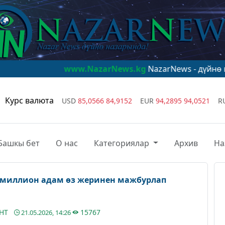
www.NazarNews.kg
NazarNews - дүйнө назарында!
Курс валюта
USD
85,0566
84,9152
EUR
94,2895
94,0521
R
Башкы бет
О нас
Категориялар
Архив
На
 миллион адам өз жеринен мажбурлап
АНТ
15767
21.05.2026, 14:26