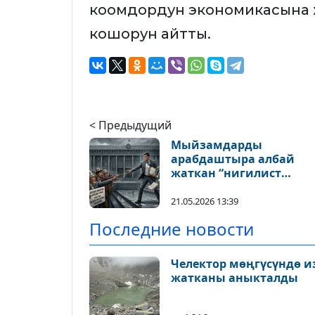
коомдордун экономикасына ж
кошорун айтты.
< Предыдущий
Мыйзамдарды
арабдаштыра албай
жаткан “нигилист
аткаминерлер”
кыргызбы?
21.05.2026 13:39
Последние новости
Челектор мөңгүсүндө и
жатканы аныкталды