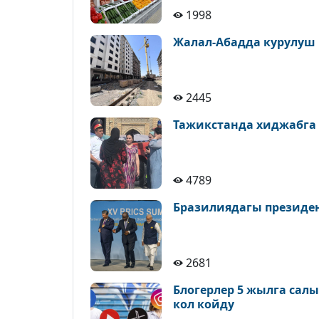
1998
Жалал-Абадда курулуш
2445
Тажикстанда хиджабга
4789
Бразилиядагы президе
2681
Блогерлер 5 жылга сал
кол койду