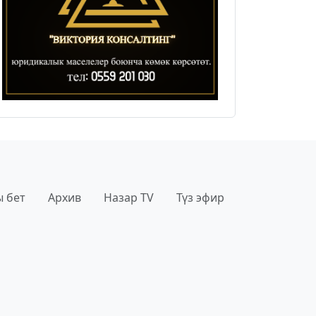
 бет
Архив
Назар TV
Түз эфир