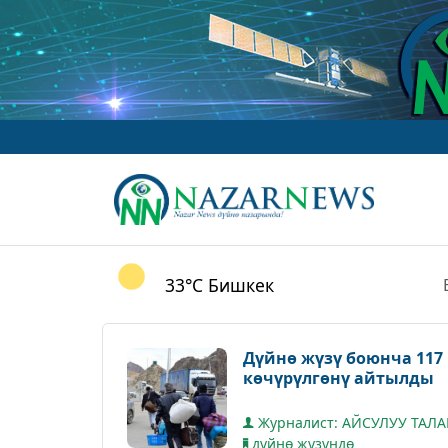
33°C
Бишкек
Дүйнө жүзү боюнча 117
көчүрүлгөнү айтылды
Журналист: АЙСУЛУУ ТАЛ
дүйнө жүзүндө