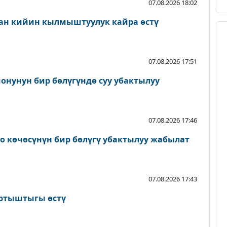
07.08.2026 18:02
ан кийин кылмыштуулук кайра өстү
07.08.2026 17:51
онунун бир бөлүгүндө суу убактылуу
07.08.2026 17:46
о көчөсүнүн бир бөлүгү убактылуу жабылат
07.08.2026 17:43
артыштыгы өстү