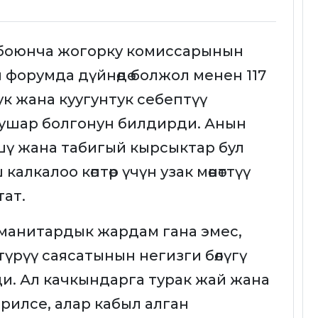
боюнча жогорку комиссарынын
өн форумда дүйнөдө болжол менен 117
к жана куугунтук себептүү
уушар болгонун билдирди. Анын
шү жана табигый кырсыктар бул
 калкалоо көптөр үчүн узак мөөнөттүү
ат.
уманитардык жардам гана эмес,
түрүү саясатынын негизги бөлүгү
и. Ал качкындарга турак жай жана
рилсе, алар кабыл алган