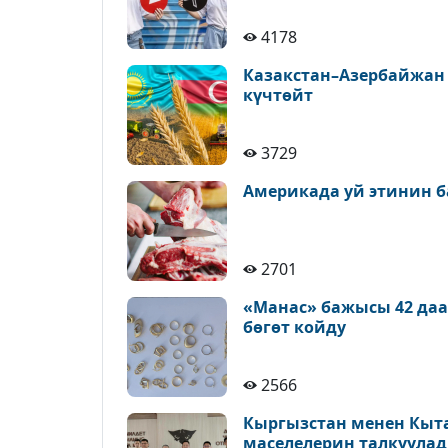
4178
Казакстан–Азербайжан
күчтөйт
3729
Америкада уй этинин б
2701
«Манас» бажысы 42 да
бөгөт койду
2566
Кыргызстан менен Кыт
маселелерин талкуула