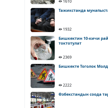
1610
Тажикстанда мунапыст
1932
Бишкектин 10-кичи рай
токтотулат
2369
Бишкекте Тоголок Молд
2222
Өзбекстандын соода т