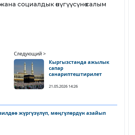
ана социалдык өнүгүүсүнө салым
Следующий >
Кыргызстанда ажылык
сапар
санариптештирилет
21.05.2026 14:26
зилдөө жүргүзүлүп, мөңгүлөрдүн азайып