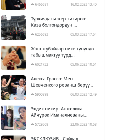
6466681
16.02.2023 13:40
Түркиядагы жер титирөө:
Каза болгондордун ...
6256693
05.03.2023 17:54
Жаш жубайлар нике түнүндө
табышмактуу түрд...
6021732
05.06.2023 10:51
Алекса Грассо: Мен
Шевченкого реванш берүү...
5900898
06.03.2023 12:49
Элдик пикир: Анжелика
Айчүрөк Иманалиеваны...
5729508
22.06.2022 10:58
ЭКСКЛЮЗИВ - Сайкал