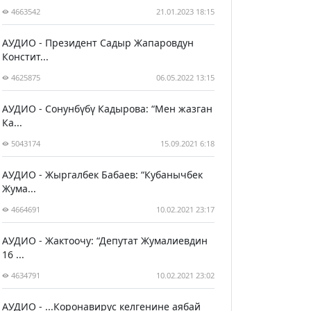
4663542
21.01.2023 18:15
АУДИО - Президент Садыр Жапаровдун
Констит...
4625875
06.05.2022 13:15
АУДИО - Сонунбүбү Кадырова: “Мен жазган
Ка...
5043174
15.09.2021 6:18
АУДИО - Жыргалбек Бабаев: “Кубанычбек
Жума...
4664691
10.02.2021 23:17
АУДИО - Жактоочу: “Депутат Жумалиевдин
16 ...
4634791
10.02.2021 23:02
АУДИО - ...Коронавирус келгенине аябай