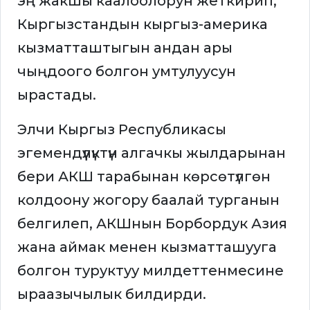
эң жакшы каалоолорун жеткирип,
Кыргызстандын кыргыз-америка
кызматташтыгын андан ары
чыңдоого болгон умтулуусун
ырастады.
Элчи Кыргыз Республикасы
эгемендүүлүктүн алгачкы жылдарынан
бери АКШ тарабынан көрсөтүлгөн
колдоону жогору баалай турганын
белгилеп, АКШнын Борбордук Азия
жана аймак менен кызматташууга
болгон туруктуу милдеттенмесине
ыраазычылык билдирди.