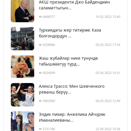
АКШ президенти Джо Байдендиин
саламаттыгын...
6468577
16.02.2023 13:40
Түркиядагы жер титирөө: Каза
болгондордун ...
6258886
05.03.2023 17:54
Жаш жубайлар нике түнүндө
табышмактуу түрд...
6024099
05.06.2023 10:51
Алекса Грассо: Мен Шевченкого
реванш берүү...
5902960
06.03.2023 12:49
Элдик пикир: Анжелика Айчүрөк
Иманалиеваны...
5731786
22.06.2022 10:58