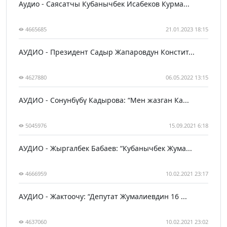
Аудио - Саясатчы Кубанычбек Исабеков Курма...
4665685
21.01.2023 18:15
АУДИО - Президент Садыр Жапаровдун Констит...
4627880
06.05.2022 13:15
АУДИО - Сонунбүбү Кадырова: “Мен жазган Ка...
5045976
15.09.2021 6:18
АУДИО - Жыргалбек Бабаев: “Кубанычбек Жума...
4666959
10.02.2021 23:17
АУДИО - Жактоочу: “Депутат Жумалиевдин 16 ...
4637060
10.02.2021 23:02