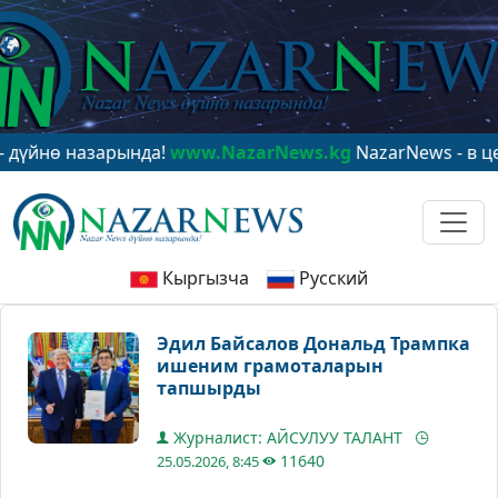
 назарында!
www.NazarNews.kg
NazarNews - в центре 
Кыргызча
Русский
Эдил Байсалов Дональд Трампка
ишеним грамоталарын
тапшырды
Журналист: АЙСУЛУУ ТАЛАНТ
11640
25.05.2026, 8:45