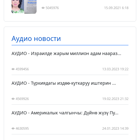
5045976
15.09.2021 6:18
Аудио новости
АУДИО - Израилде жарым миллион адам наараз...
4599456
13.03.2023 19:22
АУДИО - Түркиядагы издөө-куткаруу иштерин ...
4569926
19.02.2023 21:32
АУДИО - Америкалык чалгынчы: Дүйнө жүзү Пу...
4630595
24.01.2023 14:39