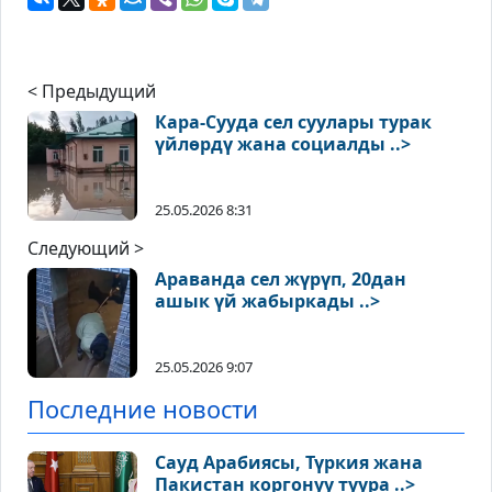
< Предыдущий
Кара-Сууда сел суулары турак
үйлөрдү жана социалды ..>
25.05.2026 8:31
Следующий >
Араванда сел жүрүп, 20дан
ашык үй жабыркады ..>
25.05.2026 9:07
Последние новости
Сауд Арабиясы, Түркия жана
Пакистан коргонуу туура ..>