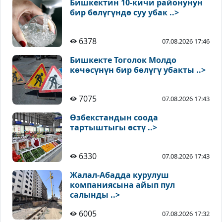
Бишкектин 10-кичи районунун
бир бөлүгүндө суу убак ..>
6378
07.08.2026 17:46
Бишкекте Тоголок Молдо
көчөсүнүн бир бөлүгү убакты ..>
7075
07.08.2026 17:43
Өзбекстандын соода
тартыштыгы өстү ..>
6330
07.08.2026 17:43
Жалал-Абадда курулуш
компаниясына айып пул
салынды ..>
6005
07.08.2026 17:32