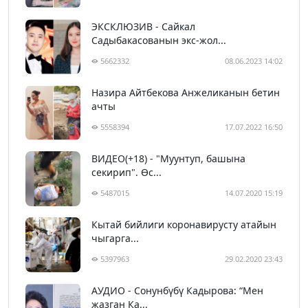
ЭКСКЛЮЗИВ - Сайкал
Садыбакасованын экс-жол...
5662332
08.06.2023 14:02
Назира Айтбекова Анжеликанын бетин
ачты
5558394
17.07.2022 16:50
ВИДЕО(+18) - "Муунтуп, башына
секирип". Өс...
5487015
14.07.2020 15:19
Кытай бийлиги коронавирусту атайын
чыгарга...
5397963
29.02.2020 23:43
АУДИО - Сонунбүбү Кадырова: “Мен
жазган Ка...