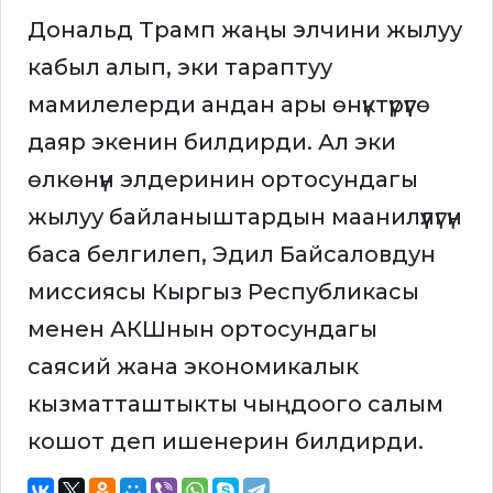
Дональд Трамп жаңы элчини жылуу
кабыл алып, эки тараптуу
мамилелерди андан ары өнүктүрүүгө
даяр экенин билдирди. Ал эки
өлкөнүн элдеринин ортосундагы
жылуу байланыштардын маанилүүлүгүн
баса белгилеп, Эдил Байсаловдун
миссиясы Кыргыз Республикасы
менен АКШнын ортосундагы
саясий жана экономикалык
кызматташтыкты чыңдоого салым
кошот деп ишенерин билдирди.