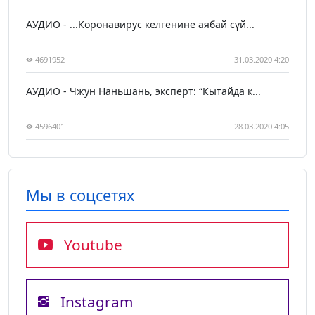
АУДИО - ...Коронавирус келгенине аябай сүй...
4691952
31.03.2020 4:20
АУДИО - Чжун Наньшань, эксперт: “Кытайда к...
4596401
28.03.2020 4:05
Мы в соцсетях
Youtube
Instagram