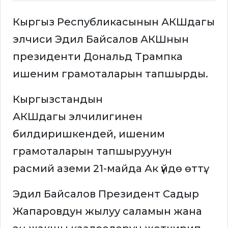
Кыргыз Республикасынын АКШдагы
элчиси Эдил Байсалов АКШнын
президенти Дональд Трампка
ишеним грамоталарын тапшырды.
Кыргызстандын
АКШдагы элчилигинен
билдиришкендей, ишеним
грамоталарын тапшыруунун
расмий аземи 21-майда Ак үйдө өттү.
Эдил Байсалов Президент Садыр
Жапаровдун жылуу саламын жана