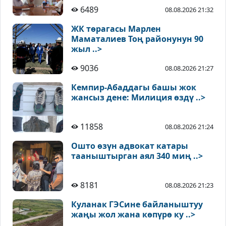
6489
08.08.2026 21:32
ЖК төрагасы Марлен
Маматалиев Тоң районунун 90
жыл ..>
9036
08.08.2026 21:27
Кемпир-Абаддагы башы жок
жансыз дене: Милиция өздү ..>
11858
08.08.2026 21:24
Ошто өзүн адвокат катары
тааныштырган аял 340 миң ..>
8181
08.08.2026 21:23
Куланак ГЭСине байланыштуу
жаңы жол жана көпүрө ку ..>