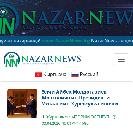
азарында!
www.NazarNews.kg
NazarNews - в центре ми
Кыргызча
Русский
Элчи Айбек Молдогазиев
Монголиянын Президенти
Ухнаагийн Хурелсухка ишеним
грамоталарын тапшырды
Журналист: МЭЭРИМ ЭСЕНГУЛ
14686
03.04.2026, 15:01