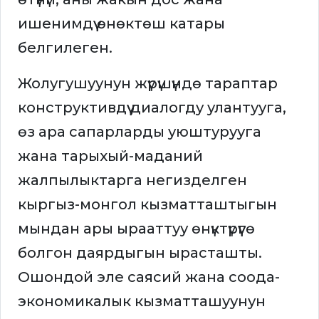
ишенимдүү өнөктөш катары
белгилеген.
Жолугушуунун жүрүшүндө тараптар
конструктивдүү диалогду улантууга,
өз ара сапарларды уюштурууга
жана тарыхый-маданий
жалпылыктарга негизделген
кыргыз-монгол кызматташтыгын
мындан ары ырааттуу өнүктүрүүгө
болгон даярдыгын ырасташты.
Ошондой эле саясий жана соода-
экономикалык кызматташуунун