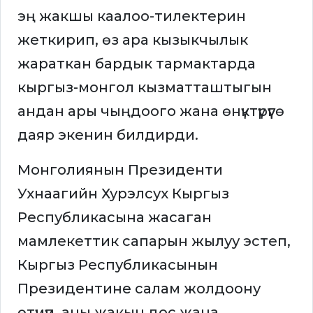
эң жакшы каалоо-тилектерин
жеткирип, өз ара кызыкчылык
жараткан бардык тармактарда
кыргыз-монгол кызматташтыгын
андан ары чыңдоого жана өнүктүрүүгө
даяр экенин билдирди.
Монголиянын Президенти
Ухнаагийн Хурэлсух Кыргыз
Республикасына жасаган
мамлекеттик сапарын жылуу эстеп,
Кыргыз Республикасынын
Президентине салам жолдоону
өтүнүп, аны жакын дос жана