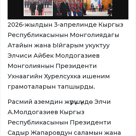
2026-жылдын 3-апрелинде Кыргыз
Республикасынын Монголиядагы
Атайын жана Ыйгарым укуктуу
Элчиси Айбек Молдогазиев
Монголиянын Президенти
Ухнаагийн Хурелсухка ишеним
грамоталарын тапшырды.
Расмий аземдин жүрүшүндө Элчи
А.Молдогазиев Кыргыз
Республикасынын Президенти
Садыр Жапаровдун саламын жана