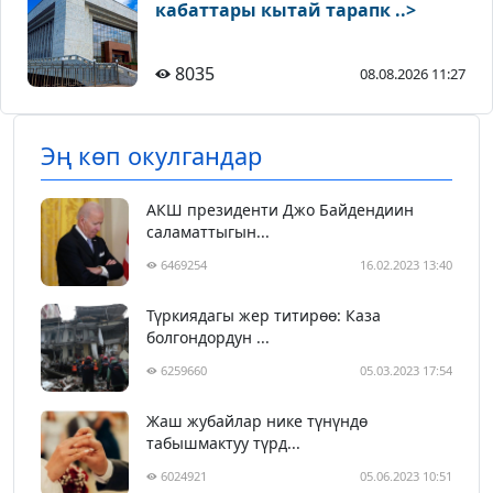
кабаттары кытай тарапк ..>
8035
08.08.2026 11:27
Эң көп окулгандар
АКШ президенти Джо Байдендиин
саламаттыгын...
6469254
16.02.2023 13:40
Түркиядагы жер титирөө: Каза
болгондордун ...
6259660
05.03.2023 17:54
Жаш жубайлар нике түнүндө
табышмактуу түрд...
6024921
05.06.2023 10:51