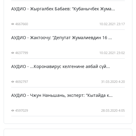
АУДИО - Жыргалбек Бабаев: “Кубанычбек Жума...
4667660
10.02.2021 23:17
АУДИО - Жактоочу: “Депутат Жумалиевдин 16 ...
4637799
10.02.2021 23:02
АУДИО - ...Коронавирус келгенине аябай сүй...
4692797
31.03.2020 4:20
АУДИО - Чжун Наньшань, эксперт: “Кытайда к...
4597029
28.03.2020 4:05