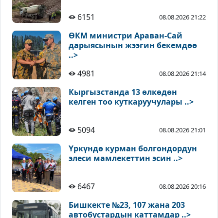
6151
08.08.2026 21:22
ӨКМ министри Араван-Сай
дарыясынын жээгин бекемдөө
..>
4981
08.08.2026 21:14
Кыргызстанда 13 өлкөдөн
келген тоо куткаруучулары ..>
5094
08.08.2026 21:01
Үркүндө курман болгондордун
элеси мамлекеттин эсин ..>
6467
08.08.2026 20:16
Бишкекте №23, 107 жана 203
автобустардын каттамдар ..>