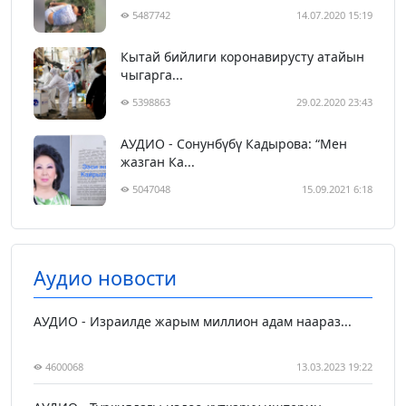
5487742
14.07.2020 15:19
Кытай бийлиги коронавирусту атайын
чыгарга...
5398863
29.02.2020 23:43
АУДИО - Сонунбүбү Кадырова: “Мен
жазган Ка...
5047048
15.09.2021 6:18
Аудио новости
АУДИО - Израилде жарым миллион адам наараз...
4600068
13.03.2023 19:22