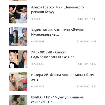
Алекса Грассо: Мен Шевченкого
реванш берүү...
5903818
06.03.2023 12:49
Элдик пикир: Анжелика Айчүрөк
Иманалиеваны...
5732501
22.06.2022 10:58
ЭКСКЛЮЗИВ - Сайкал
Садыбакасованын экс-жол...
5663258
08.06.2023 14:02
Назира Айтбекова Анжеликанын бетин
ачты
5559188
17.07.2022 16:50
ВИДЕО(+18) - "Муунтуп, башына
секирип". Өс...