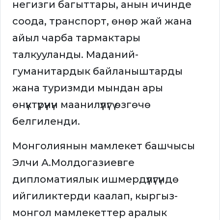
негизги багыттары, анын ичинде
соода, транспорт, өнөр жай жана
айыл чарба тармактары
талкууланды. Маданий-
гуманитардык байланыштарды
жана туризмди мындан ары
өнүктүрүүнүн маанилүүлүгү өзгөчө
белгиленди.
Монголиянын мамлекет башчысы
Элчи А.Молдогазиевге
дипломатиялык ишмердүүлүгүндө
ийгиликтерди каалап, кыргыз-
монгол мамлекеттер аралык