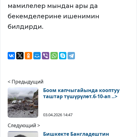
мамилелер мындан ары да
бекемделерине ишенимин
билдирди.
< Предыдущий
Боом капчыгайында кооптуу
таштар түшүрүлөт.6-10-ап ..>
03.04.2026 14:47
Следующий >
Бишкекте Бангладештин