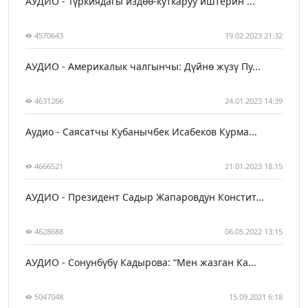
АУДИО - Түркиядагы издөө-куткаруу иштерин ...
4570643
19.02.2023 21:32
АУДИО - Америкалык чалгынчы: Дүйнө жүзү Пу...
4631266
24.01.2023 14:39
Аудио - Саясатчы Кубанычбек Исабеков Курма...
4666521
21.01.2023 18:15
АУДИО - Президент Садыр Жапаровдун Констит...
4628688
06.05.2022 13:15
АУДИО - Сонунбүбү Кадырова: “Мен жазган Ка...
5047048
15.09.2021 6:18