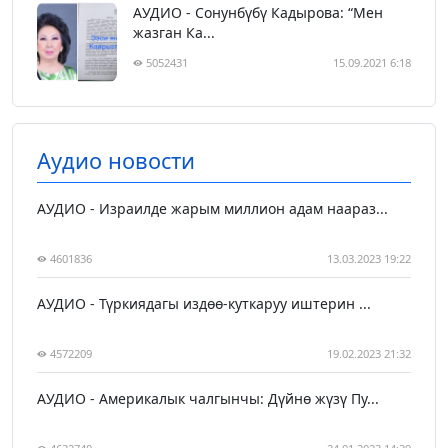
АУДИО - Сонунбүбү Кадырова: “Мен
жазган Ка...
5052431
15.09.2021 6:18
Аудио новости
АУДИО - Израилде жарым миллион адам наараз...
4601836
13.03.2023 19:22
АУДИО - Түркиядагы издөө-куткаруу иштерин ...
4572209
19.02.2023 21:32
АУДИО - Америкалык чалгынчы: Дүйнө жүзү Пу...