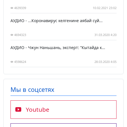
4639339
10.02.2021 23:02
АУДИО - ...Коронавирус келгенине аябай сүй...
4694323
31.03.2020 4:20
АУДИО - Чжун Наньшань, эксперт: “Кытайда к...
4598624
28.03.2020 4:05
Мы в соцсетях
Youtube