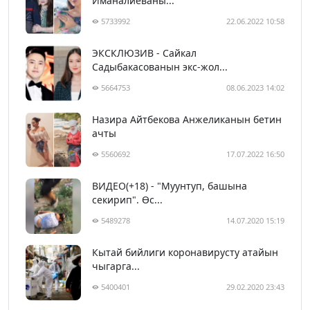
Иманалиеваны...
5733992
22.06.2022 10:58
ЭКСКЛЮЗИВ - Сайкал
Садыбакасованын экс-жол...
5664753
08.06.2023 14:02
Назира Айтбекова Анжеликанын бетин
ачты
5560692
17.07.2022 16:50
ВИДЕО(+18) - "Муунтуп, башына
секирип". Өс...
5489278
14.07.2020 15:19
Кытай бийлиги коронавирусту атайын
чыгарга...
5400401
29.02.2020 23:43