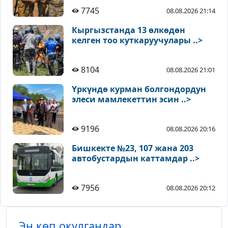
7745
08.08.2026 21:14
Кыргызстанда 13 өлкөдөн
келген тоо куткаруучулары ..>
8104
08.08.2026 21:01
Үркүндө курман болгондордун
элеси мамлекеттин эсин ..>
9196
08.08.2026 20:16
Бишкекте №23, 107 жана 203
автобустардын каттамдар ..>
7956
08.08.2026 20:12
Эң көп окулгандар