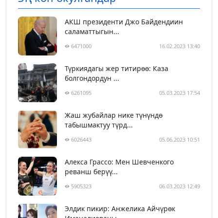
АКШ президенти Джо Байдендиин
саламаттыгын...
6471000
16.02.2023 13:40
Түркиядагы жер титирөө: Каза
болгондордун ...
6261095
05.03.2023 17:54
Жаш жубайлар нике түнүндө
табышмактуу түрд...
6026443
05.06.2023 10:51
Алекса Грассо: Мен Шевченкого
реванш берүү...
5905323
06.03.2023 12:49
Элдик пикир: Анжелика Айчүрөк