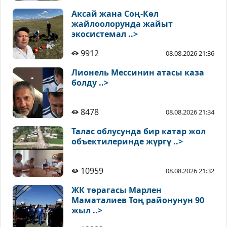
Аксай жана Соң-Көл
жайлоолорунда жайыт
экосистемал ..>
9912
08.08.2026 21:36
Лионель Мессинин атасы каза
болду ..>
8478
08.08.2026 21:34
Талас облусунда бир катар жол
объектилеринде жүргү ..>
10959
08.08.2026 21:32
ЖК төрагасы Марлен
Маматалиев Тоң районунун 90
жыл ..>