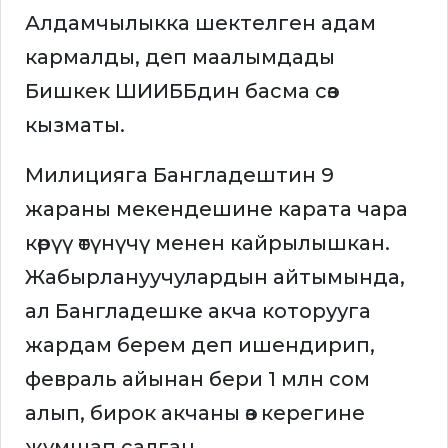
Алдамчылыкка шектелген адам
кармалды, деп маалымдады
Бишкек ШИИББдин басма сөз
кызматы.
Милицияга Бангладештин 9
жараны мекендешине карата чара
көрүү өтүнүчү менен кайрылышкан.
Жабырлануучулардын айтымында,
ал Бангладешке акча которууга
жардам берем деп ишендирип,
февраль айынан бери 1 млн сом
алып, бирок акчаны өз керегине
жумшап салган.