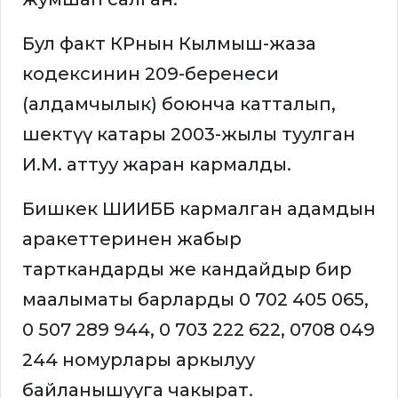
Бул факт КРнын Кылмыш-жаза
кодексинин 209-беренеси
(алдамчылык) боюнча катталып,
шектүү катары 2003-жылы туулган
И.М. аттуу жаран кармалды.
Бишкек ШИИББ кармалган адамдын
аракеттеринен жабыр
тарткандарды же кандайдыр бир
маалыматы барларды 0 702 405 065,
0 507 289 944, 0 703 222 622, 0708 049
244 номурлары аркылуу
байланышууга чакырат.