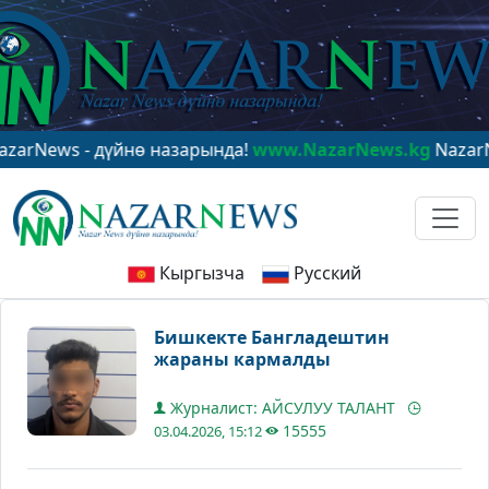
ws - дүйнө назарында!
www.NazarNews.kg
NazarNews - 
Кыргызча
Русский
Бишкекте Бангладештин
жараны кармалды
Журналист: АЙСУЛУУ ТАЛАНТ
15555
03.04.2026, 15:12