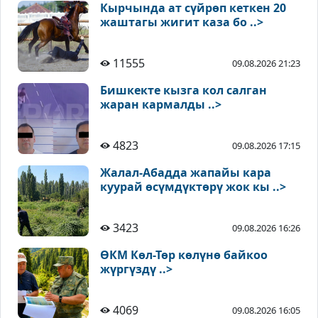
Кырчында ат сүйрөп кеткен 20
жаштагы жигит каза бо ..>
11555
09.08.2026 21:23
Бишкекте кызга кол салган
жаран кармалды ..>
4823
09.08.2026 17:15
Жалал-Абадда жапайы кара
куурай өсүмдүктөрү жок кы ..>
3423
09.08.2026 16:26
ӨКМ Көл-Төр көлүнө байкоо
жүргүздү ..>
4069
09.08.2026 16:05