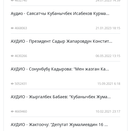
4632740
24.01.2023 14:39
Аудио - Саясатчы Кубанычбек Исабеков Курма...
4668063
21.01.2023 18:15
АУДИО - Президент Садыр Жапаровдун Констит...
4630266
06.05.2022 13:15
АУДИО - Сонунбүбү Кадырова: “Мен жазган Ка...
5052431
15.09.2021 6:18
АУДИО - Жыргалбек Бабаев: “Кубанычбек Жума...
4669460
10.02.2021 23:17
АУДИО - Жактоочу: “Депутат Жумалиевдин 16 ...