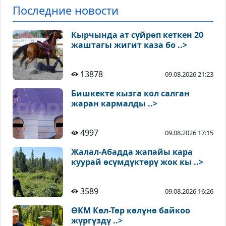
Последние новости
Кырчында ат сүйрөп кеткен 20
жаштагы жигит каза бо ..>
13878
09.08.2026 21:23
Бишкекте кызга кол салган
жаран кармалды ..>
4997
09.08.2026 17:15
Жалал-Абадда жапайы кара
куурай өсүмдүктөрү жок кы ..>
3589
09.08.2026 16:26
ӨКМ Көл-Төр көлүнө байкоо
жүргүздү ..>