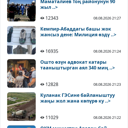
Маматалиев Тоң районунун 90
жыл ..>
12343
08.08.2026 21:27
Кемпир-Абаддагы башы жок
жансыз дене: Милиция өздү ..>
16935
08.08.2026 21:24
Ошто өзүн адвокат катары
тааныштырган аял 340 миң ..>
12828
08.08.2026 21:23
Куланак ГЭСине байланыштуу
жаңы жол жана көпүрө ку ..>
11029
08.08.2026 21:22