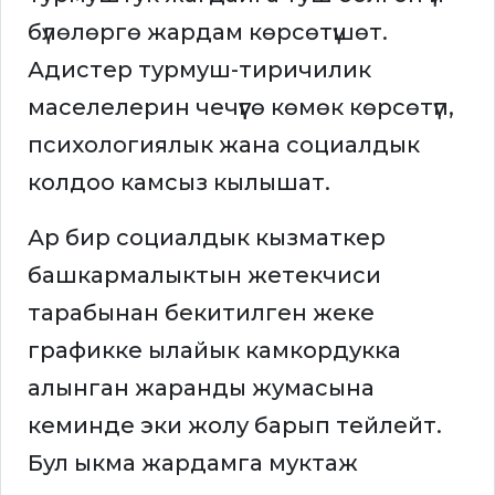
бүлөлөргө жардам көрсөтүшөт.
Адистер турмуш-тиричилик
маселелерин чечүүгө көмөк көрсөтүп,
психологиялык жана социалдык
колдоо камсыз кылышат.
Ар бир социалдык кызматкер
башкармалыктын жетекчиси
тарабынан бекитилген жеке
графикке ылайык камкордукка
алынган жаранды жумасына
кеминде эки жолу барып тейлейт.
Бул ыкма жардамга муктаж