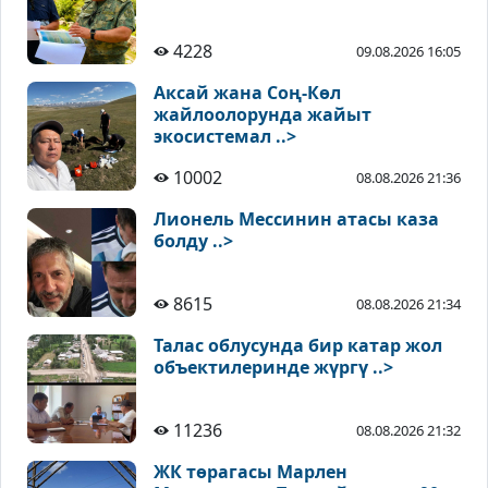
4228
09.08.2026 16:05
Аксай жана Соң-Көл
жайлоолорунда жайыт
экосистемал ..>
10002
08.08.2026 21:36
Лионель Мессинин атасы каза
болду ..>
8615
08.08.2026 21:34
Талас облусунда бир катар жол
объектилеринде жүргү ..>
11236
08.08.2026 21:32
ЖК төрагасы Марлен