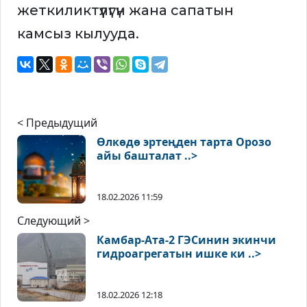
жеткиликтүүлүгүн жана сапатын
камсыз кылууда.
< Предыдущий
Өлкөдө эртеңден тарта Орозо
айы башталат ..>
18.02.2026 11:59
Следующий >
Камбар-Ата-2 ГЭСинин экинчи
гидроагрегатын ишке ки ..>
18.02.2026 12:18