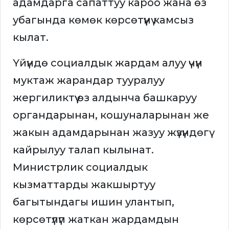
адамдарга сапаттуу кароо жана өз
убагында көмөк көрсөтүүнү камсыз
кылат.
Үйүндө социалдык жардам алуу үчүн
муктаж жарандар тууралуу
жергиликтүү өз алдынча башкаруу
органдарынан, кошуналарынан же
жакын адамдарынан жазуу жүзүндөгү
кайрылуу талап кылынат.
Министрлик социалдык
кызматтарды жакшыртуу
багытындагы ишин улантып,
көрсөтүлүп жаткан жардамдын