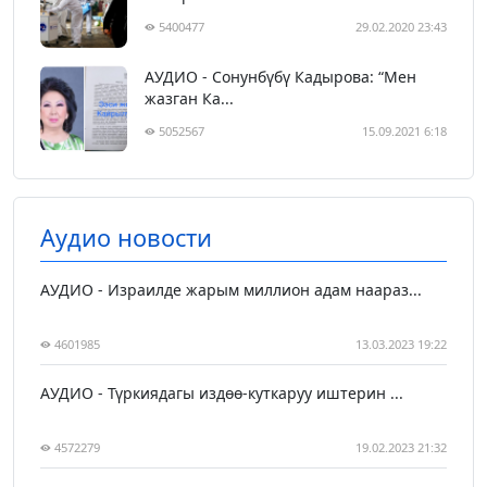
5400477
29.02.2020 23:43
АУДИО - Сонунбүбү Кадырова: “Мен
жазган Ка...
5052567
15.09.2021 6:18
Аудио новости
АУДИО - Израилде жарым миллион адам наараз...
4601985
13.03.2023 19:22
АУДИО - Түркиядагы издөө-куткаруу иштерин ...
4572279
19.02.2023 21:32