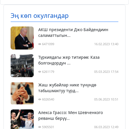
Эң көп окулгандар
АКШ президенти Джо Байдендиин
саламаттыгын...
6471099
16.02.2023 13:40
Түркиядагы жер титирөө: Каза
болгондордун ...
6261179
05.03.2023 17:54
Жаш жубайлар нике түнүндө
табышмактуу түрд...
6026540
05.06.2023 10:51
Алекса Грассо: Мен Шевченкого
реванш берүү...
5905501
06.03.2023 12:49