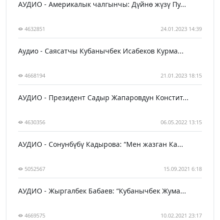
АУДИО - Америкалык чалгынчы: Дүйнө жүзү Пу...
4632851
24.01.2023 14:39
Аудио - Саясатчы Кубанычбек Исабеков Курма...
4668194
21.01.2023 18:15
АУДИО - Президент Садыр Жапаровдун Констит...
4630356
06.05.2022 13:15
АУДИО - Сонунбүбү Кадырова: “Мен жазган Ка...
5052567
15.09.2021 6:18
АУДИО - Жыргалбек Бабаев: “Кубанычбек Жума...
4669575
10.02.2021 23:17