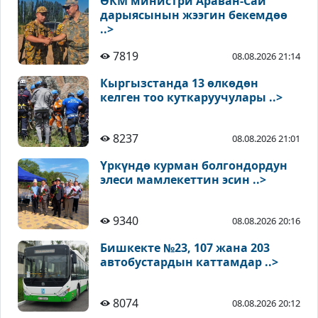
ӨКМ министри Араван-Сай
дарыясынын жээгин бекемдөө
..>
7819
08.08.2026 21:14
Кыргызстанда 13 өлкөдөн
келген тоо куткаруучулары ..>
8237
08.08.2026 21:01
Үркүндө курман болгондордун
элеси мамлекеттин эсин ..>
9340
08.08.2026 20:16
Бишкекте №23, 107 жана 203
автобустардын каттамдар ..>
8074
08.08.2026 20:12