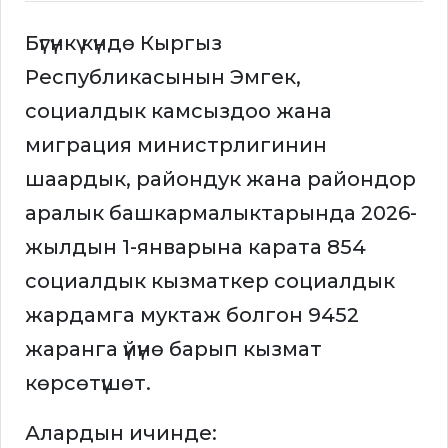
Бүгүнкү күндө Кыргыз
Республикасынын Эмгек,
социалдык камсыздоо жана
миграция министрлигинин
шаардык, райондук жана райондор
аралык башкармалыктарында 2026-
жылдын 1-январына карата 854
социалдык кызматкер социалдык
жардамга муктаж болгон 9452
жаранга үйүнө барып кызмат
көрсөтүшөт.
Алардын ичинде: