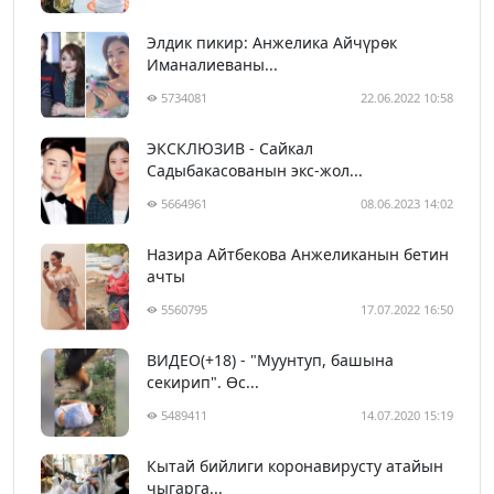
Элдик пикир: Анжелика Айчүрөк
Иманалиеваны...
5734081
22.06.2022 10:58
ЭКСКЛЮЗИВ - Сайкал
Садыбакасованын экс-жол...
5664961
08.06.2023 14:02
Назира Айтбекова Анжеликанын бетин
ачты
5560795
17.07.2022 16:50
ВИДЕО(+18) - "Муунтуп, башына
секирип". Өс...
5489411
14.07.2020 15:19
Кытай бийлиги коронавирусту атайын
чыгарга...