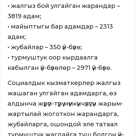
• жалгыз бой улгайган жарандар –
3819 адам;
• майыптыгы бар адамдар – 2313
адам;
• жубайлар – 350 үй-бүлө;
• турмуштук оор кырдаалга
кабылган үй-бүлөлөр – 2971 үй-бүлө.
Социалдык кызматкерлер жалгыз
жашаган улгайган адамдарга, өз
алдынча жүрүп-түрүү мүмкүнчүлүгүн жарым-
жартылай жоготкон жарандарга,
жубайларга, ошондой эле татаал
турмуштук жагдайга туш болгон үй-