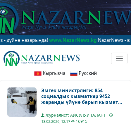
нө назарында!
www.NazarNews.kg
NazarNews - в центре
Кыргызча
Русский
Эмгек министрлиги: 854
социалдык кызматкер 9452
жаранды үйүнө барып кызмат
көрсөтөт
Журналист: АЙСУЛУУ ТАЛАНТ
16915
18.02.2026, 12:17