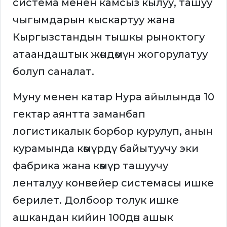
система менен камсыз кылуу, ташуу
чыгымдарын кыскартуу жана
Кыргызстандын тышкы рыноктогу
атаандаштык жөндөмүн жогорулатуу
болуп саналат.
Муну менен катар Нура айылында 10
гектар аянтта заманбап
логистикалык борбор курулуп, анын
курамында көмүрдү байытуучу эки
фабрика жана көмүр ташуучу
ленталуу конвейер системасы ишке
берилет. Долбоор толук ишке
ашкандан кийин 100дөн ашык