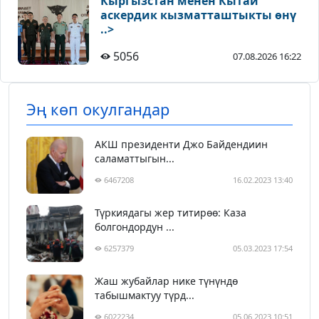
Кыргызстан менен Кытай
аскердик кызматташтыкты өнү
..>
5056
07.08.2026 16:22
Эң көп окулгандар
АКШ президенти Джо Байдендиин
саламаттыгын...
6467208
16.02.2023 13:40
Түркиядагы жер титирөө: Каза
болгондордун ...
6257379
05.03.2023 17:54
Жаш жубайлар нике түнүндө
табышмактуу түрд...
6022234
05.06.2023 10:51