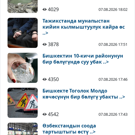
4029
07.08.2026 18:02
Тажикстанда мунапыстан
кийин кылмыштуулук кайра өс
..>
3878
07.08.2026 17:51
Бишкектин 10-кичи районунун
бир бөлүгүндө суу убак ..>
4350
07.08.2026 17:46
Бишкекте Тоголок Молдо
көчөсүнүн бир бөлүгү убакты ..>
4542
07.08.2026 17:43
Өзбекстандын соода
тартыштыгы өстү ..>