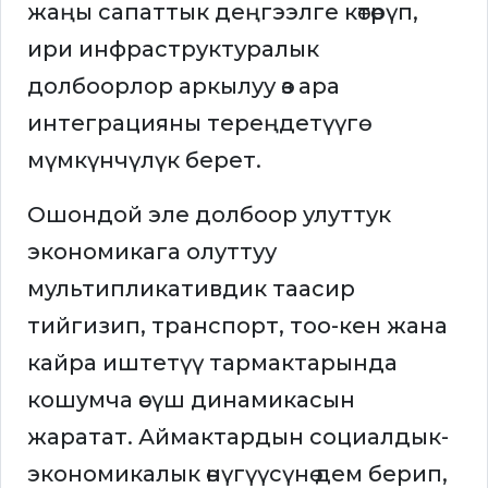
жаңы сапаттык деңгээлге көтөрүп,
ири инфраструктуралык
долбоорлор аркылуу өз ара
интеграцияны тереңдетүүгө
мүмкүнчүлүк берет.
Ошондой эле долбоор улуттук
экономикага олуттуу
мультипликативдик таасир
тийгизип, транспорт, тоо-кен жана
кайра иштетүү тармактарында
кошумча өсүш динамикасын
жаратат. Аймактардын социалдык-
экономикалык өнүгүүсүнө дем берип,