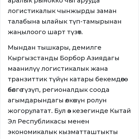
аралык рынокко чыгарууда
логистикалык чынжырды заман
талабына ылайык түп-тамырынан
жаңылоого шарт түзөт.
Мындан тышкары, демилге
Кыргызстанды Борбор Азиядагы
маанилүү логистикалык жана
транзиттик түйүн катары бекемдөөгө
өбөлгө түзүп, регионалдык соода
агымдарындагы өлкөнүн ролун
жогорулатат. Бул өз кезегинде Кытай
Эл Республикасы менен
экономикалык кызматташтыкты