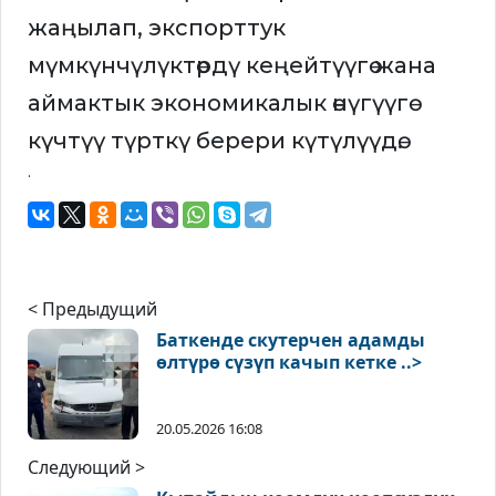
жаңылап, экспорттук
мүмкүнчүлүктөрдү кеңейтүүгө жана
аймактык экономикалык өнүгүүгө
күчтүү түрткү берери күтүлүүдө.
.
< Предыдущий
Баткенде скутерчен адамды
өлтүрө сүзүп качып кетке ..>
20.05.2026 16:08
Следующий >