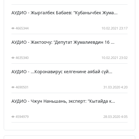
АУДИО - Жыргалбек Бабаев: “Кубанычбек Жума...
4665344
10.02.2021 23:17
АУДИО - Жактоочу: “Депутат Жумалиевдин 16 ...
4635340
10.02.2021 23:02
АУДИО - ...Коронавирус келгенине аябай сүй...
4690501
31.03.2020 4:20
АУДИО - Чжун Наньшань, эксперт: “Кытайда к...
4594979
28.03.2020 4:05