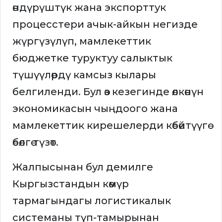
өндүрүштүк жана экспорттук
процесстери ачык-айкын негизде
жүргүзүлүп, мамлекеттик
бюджетке туруктуу салыктык
түшүүлөрдү камсыз кылары
белгиленди. Бул өз кезегинде өлкөнүн
экономикасын чыңдоого жана
мамлекеттик кирешелерди көбөйтүүгө
өбөлгө түзөт.
Жалпысынан бул демилге
Кыргызстандын көмүр
тармагындагы логистикалык
системаны түп-тамырынан