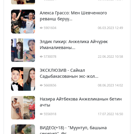
Алекса Грассо: Мен Шевченкого
реванш берүү...
5901604
06.03.2023 12:49
Элдик пикир: Анжелика Айчүрөк
Иманалиеваны...
5730078
22.06.2022 10:58
ЭКСКЛЮЗИВ - Сайкал
Садыбакасованын экс-жол...
5660656
08.06.2023 14:02
Назира Айтбекова Анжеликанын бетин
ачты
5556918
17.07.2022 16:50
ВИДЕО(+18) - "Муунтуп, башына
секирип". Өс...