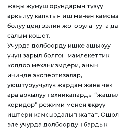
жаңы жумуш орундарын түзүү
аркылуу калктын иш менен камсыз
болуу деңгээлин жогорулатууга да
салым кошот.
Учурда долбоорду ишке ашыруу
үчүн зарыл болгон мамлекеттик
колдоо механизмдери, анын
ичинде экспертизалар,
уюштуруучулук жардам жана чек
ара аркылуу техникаларды “жашыл
коридор” режими менен өткөрүү
иштери камсыздалып жатат. Ошол
эле учурда долбоордун бардык