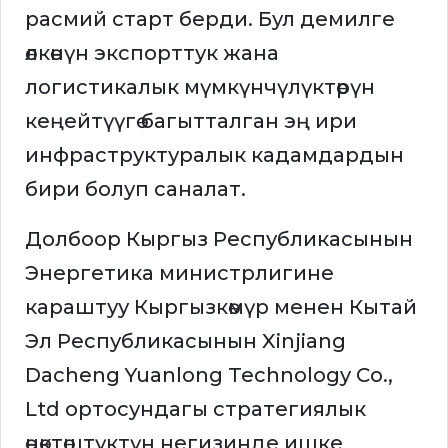
расмий старт берди. Бул демилге
өлкөнүн экспорттук жана
логистикалык мүмкүнчүлүктөрүн
кеңейтүүгө багытталган эң ири
инфраструктуралык кадамдардын
бири болуп саналат.
Долбоор Кыргыз Республикасынын
Энергетика министрлигине
караштуу Кыргызкөмүр менен Кытай
Эл Республикасынын Xinjiang
Dacheng Yuanlong Technology Co.,
Ltd ортосундагы стратегиялык
өнөктөштүктүн негизинде ишке