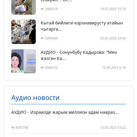
5485519
14.07.2020 15:19
Кытай бийлиги коронавирусту атайын
чыгарга...
5396344
29.02.2020 23:43
АУДИО - Сонунбүбү Кадырова: “Мен
жазган Ка...
5044152
15.09.2021 6:18
Аудио новости
АУДИО - Израилде жарым миллион адам наараз...
4597798
13.03.2023 19:22