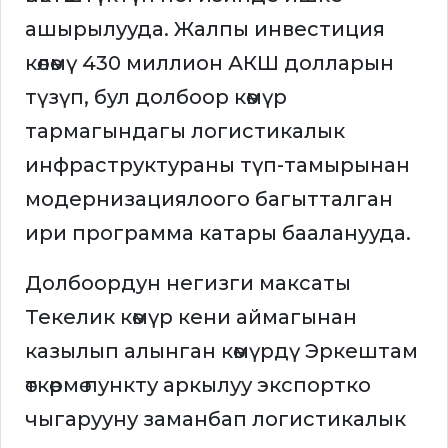
ашырылууда. Жалпы инвестиция
көлөмү 430 миллион АКШ долларын
түзүп, бул долбоор көмүр
тармагындагы логистикалык
инфраструктураны түп-тамырынан
модернизациялоого багытталган
ири программа катары бааланууда.
Долбоордун негизги максаты
Текелик көмүр кени аймагынан
казылып алынган көмүрдү Эркештам
өткөрмө пункту аркылуу экспортко
чыгарууну заманбап логистикалык