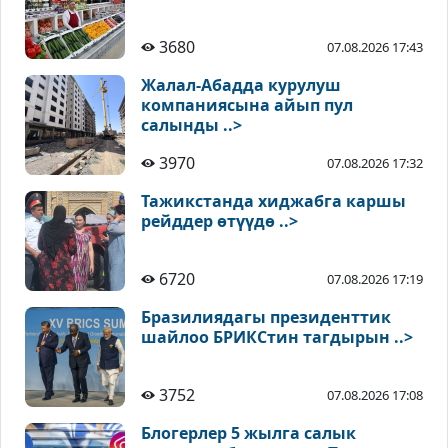
3680
07.08.2026 17:43
Жалал-Абадда курулуш
компаниясына айып пул
салынды ..>
3970
07.08.2026 17:32
Тажикстанда хиджабга каршы
рейддер өтүүдө ..>
6720
07.08.2026 17:19
Бразилиядагы президенттик
шайлоо БРИКСтин тагдырын ..>
3752
07.08.2026 17:08
Блогерлер 5 жылга салык