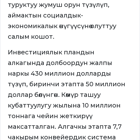
туруктуу жумуш орун түзүлүп,
аймактын социалдык-
экономикалык өнүгүүсүнө олуттуу
салым кошот.
Инвестициялык пландын
алкагында долбоордун жалпы
наркы 430 миллион долларды
түзүп, биринчи этапта 50 миллион
доллар бөлүнгөн. Көмүр ташуу
кубаттуулугу жылына 10 миллион
тоннага чейин жеткирүү
максатталган. Алгачкы этапта 7,7
чакырым конвейердик система