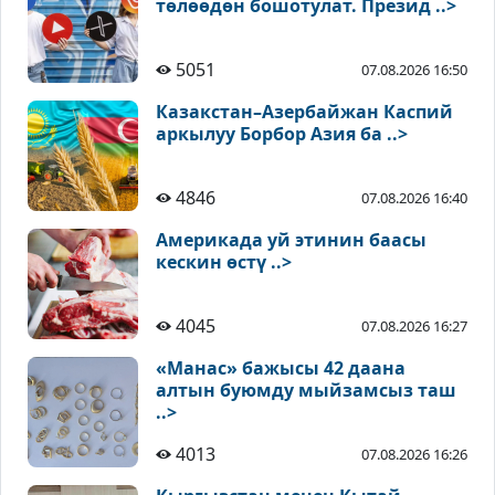
төлөөдөн бошотулат. Презид ..>
5051
07.08.2026 16:50
Казакстан–Азербайжан Каспий
аркылуу Борбор Азия ба ..>
4846
07.08.2026 16:40
Америкада уй этинин баасы
кескин өстү ..>
4045
07.08.2026 16:27
«Манас» бажысы 42 даана
алтын буюмду мыйзамсыз таш
..>
4013
07.08.2026 16:26