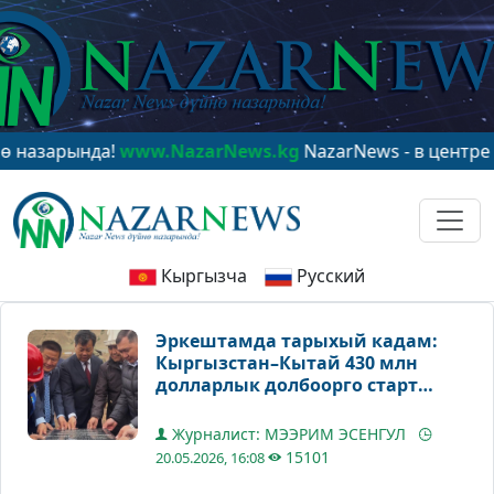
нда!
www.NazarNews.kg
NazarNews - в центре мировог
Кыргызча
Русский
Эркештамда тарыхый кадам:
Кыргызстан–Кытай 430 млн
долларлык долбоорго старт
берди
Журналист: МЭЭРИМ ЭСЕНГУЛ
15101
20.05.2026, 16:08