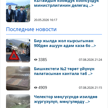
Кытайдын коомдук коопсуздук
министрлигинин делегац ..>
20.05.2026 16:17
Последние новости
Бир жылда жол кырсыгынан
900дөн ашуун адам каза бо ..>
3385
07.08.2026 21:24
Бишкектеги №2 төрөт үйүнүн
палатасынан кантала таб ..>
4909
07.08.2026 21:15
Челектор мөңгүсүндө изилдөө
жүргүзүлүп, мөңгүлөрдү ..>