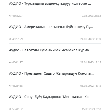
АУДИО - Түркиядагы издөө-куткаруу иштерин ...
4568297
19.02.2023 21:32
АУДИО - Америкалык чалгынчы: Дүйнө жүзү Пу...
4629129
24.01.2023 14:39
Аудио - Саясатчы Кубанычбек Исабеков Курма...
4664197
21.01.2023 18:15
АУДИО - Президент Садыр Жапаровдун Констит...
4626458
06.05.2022 13:15
АУДИО - Сонунбүбү Кадырова: “Мен жазган Ка...
5044152
15.09.2021 6:18