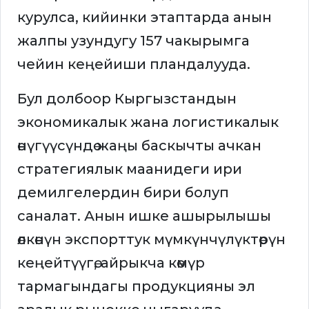
курулса, кийинки этаптарда анын
жалпы узундугу 157 чакырымга
чейин кеңейиши пландалууда.
Бул долбоор Кыргызстандын
экономикалык жана логистикалык
өнүгүүсүндө жаңы баскычты ачкан
стратегиялык маанидеги ири
демилгелердин бири болуп
саналат. Анын ишке ашырылышы
өлкөнүн экспорттук мүмкүнчүлүктөрүн
кеңейтүүгө, айрыкча көмүр
тармагындагы продукцияны эл