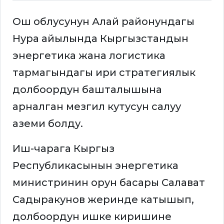
Ош облусунун Алай районундагы
Нура айылында Кыргызстандын
энергетика жана логистика
тармагындагы ири стратегиялык
долбоордун башталышына
арналган мезгил кутусун салуу
аземи болду.
Иш-чарага Кыргыз
Республикасынын энергетика
министринин орун басары Салават
Садыракунов жеринде катышып,
долбоордун ишке киришине