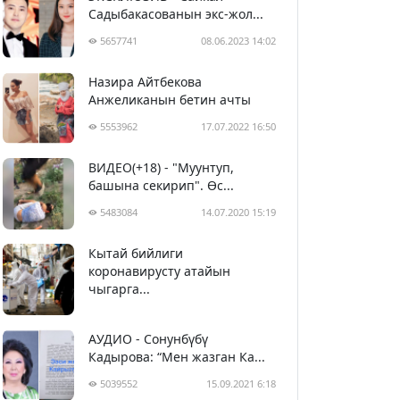
Садыбакасованын экс-жол...
5657741
08.06.2023 14:02
Назира Айтбекова
Анжеликанын бетин ачты
5553962
17.07.2022 16:50
ВИДЕО(+18) - "Муунтуп,
башына секирип". Өс...
5483084
14.07.2020 15:19
Кытай бийлиги
5393445
29.02.2020 23:43
коронавирусту атайын
чыгарга...
АУДИО - Сонунбүбү
Кадырова: “Мен жазган Ка...
5039552
15.09.2021 6:18