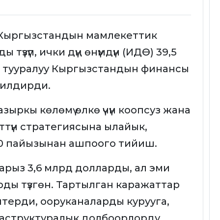
 Кыргызстандын мамлекеттик
түзүп, ички дүң өнүмдүн (ИДӨ) 39,5
л тууралуу Кыргызстандын финансы
билдирди.
ыркы көлөмү өлкө үчүн коопсуз жана
ттүн стратегиясына ылайык,
0 пайызынан ашпоого тийиш.
арыз 3,6 млрд долларды, ал эми
ды түзгөн. Тартылган каражаттар
терди, ооруканаларды курууга,
раструктуралык долбоорлорду