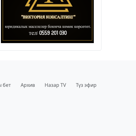
 бет
Архив
Назар TV
Түз эфир