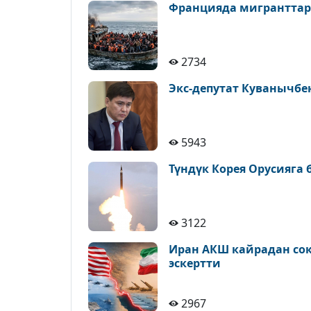
Францияда мигранттар
2734
Экс-депутат Куванычбе
5943
Түндүк Корея Орусияга
3122
Иран АКШ кайрадан сокк
эскертти
2967