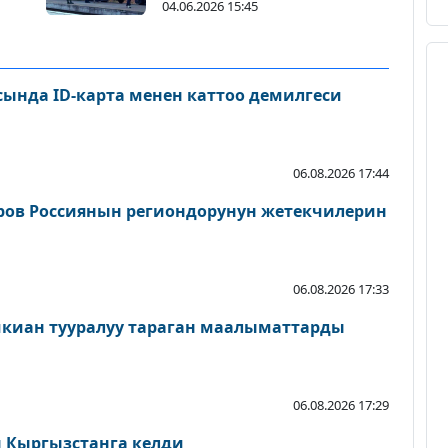
ды
04.06.2026 15:45
сында ID-карта менен каттоо демилгеси
06.08.2026 17:44
ров Россиянын региондорунун жетекчилерин
06.08.2026 17:33
шкиан тууралуу тараган маалыматтарды
06.08.2026 17:29
Кыргызстанга келди