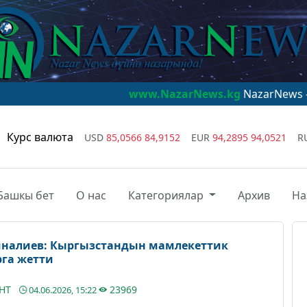
www.NazarNews.kg
NazarNews - дүйнө наза
Курс валюта
USD
85,0566
84,9152
EUR
94,2895
94,0521
R
Башкы бет
О нас
Категориялар
Архив
На
налиев: Кыргызстандын мамлекеттик
рга жетти
АНТ
23969
04.06.2026, 15:22