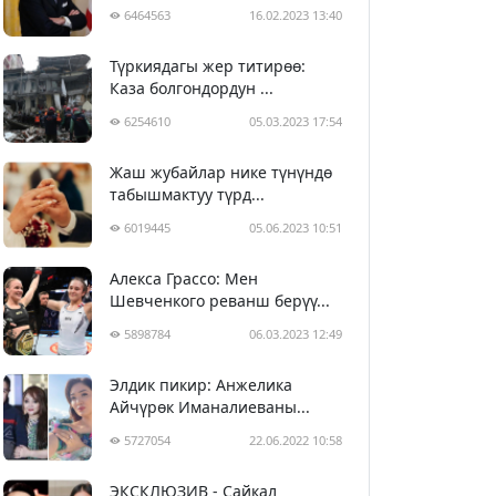
6464563
16.02.2023 13:40
Түркиядагы жер титирөө:
Каза болгондордун ...
6254610
05.03.2023 17:54
Жаш жубайлар нике түнүндө
табышмактуу түрд...
6019445
05.06.2023 10:51
Алекса Грассо: Мен
Шевченкого реванш берүү...
5898784
06.03.2023 12:49
Элдик пикир: Анжелика
Айчүрөк Иманалиеваны...
5727054
22.06.2022 10:58
ЭКСКЛЮЗИВ - Сайкал