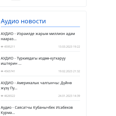
Аудио новости
АУДИО - Израилде жарым миллион адам
наараз...
4595211
13.03.2023 19:22
АУДИО - Түркиядагы издөө-куткаруу
иштерин ...
4565741
19.02.2023 21:32
АУДИО - Америкалык чалгынчы: Дүйнө
жүзү Пу...
4626522
24.01.2023 14:39
Аудио - Саясатчы Кубанычбек Исабеков
Курма...