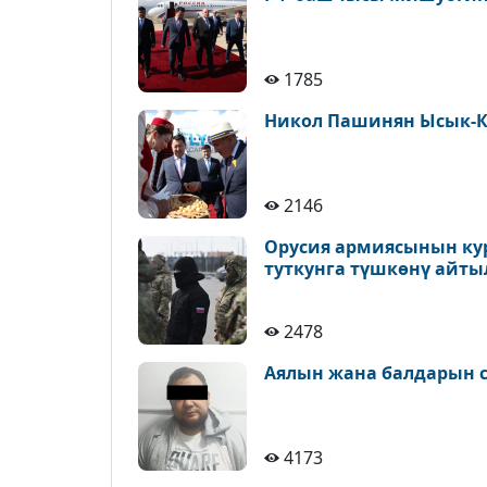
1785
Никол Пашинян Ысык-К
2146
Орусия армиясынын ку
туткунга түшкөнү айт
2478
Аялын жана балдарын с
4173