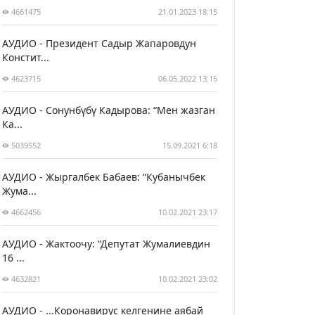
4661475
21.01.2023 18:15
АУДИО - Президент Садыр Жапаровдун
Констит...
4623715
06.05.2022 13:15
АУДИО - Сонунбүбү Кадырова: “Мен жазган
Ка...
5039552
15.09.2021 6:18
АУДИО - Жыргалбек Бабаев: “Кубанычбек
Жума...
4662456
10.02.2021 23:17
АУДИО - Жактоочу: “Депутат Жумалиевдин
16 ...
4632821
10.02.2021 23:02
АУДИО - ...Коронавирус келгенине аябай