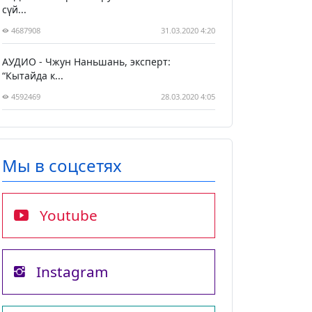
сүй...
4687908
31.03.2020 4:20
АУДИО - Чжун Наньшань, эксперт:
“Кытайда к...
4592469
28.03.2020 4:05
Мы в соцсетях
Youtube
Instagram