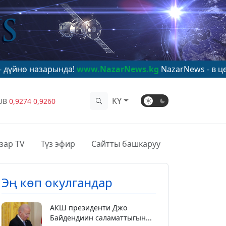
рында!
www.NazarNews.kg
NazarNews - в центре миров
KY
UB
0,9274
0,9260
зар TV
Түз эфир
Сайтты башкаруу
Эң көп окулгандар
АКШ президенти Джо
Байдендиин саламаттыгын...