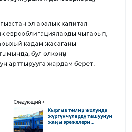
гызстан эл аралык капитал
ык еврооблигацияларды чыгарып,
арыхый кадам жасаганы
ымында, бул өлкөнүн
ун арттырууга жардам берет.
Следующий >
Кыргыз темир жолунда
жүргүнчүлөрдү ташуунун
жаңы эрежелери
бекитилди