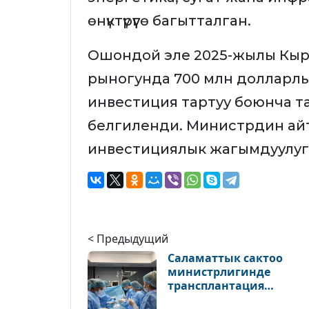
өнүктүрүүгө багытталган.
Ошондой эле 2025-жылы Кыр
рыногунда 700 млн долларл
инвестиция тартуу боюнча т
белгиленди. Министрдин айт
инвестициялык жагымдуулуг
< Предыдущий
Саламаттык сактоо
министрлигинде
трансплантация
кызматын өнүктүрүү