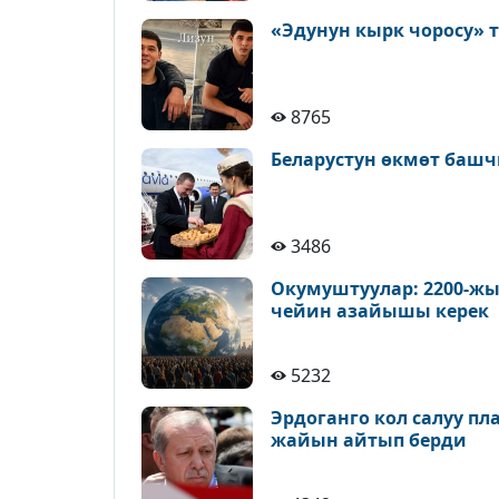
«Эдунун кырк чоросу» 
8765
Беларустун өкмөт башч
3486
Окумуштуулар: 2200-жы
чейин азайышы керек
5232
Эрдоганго кол салуу п
жайын айтып берди