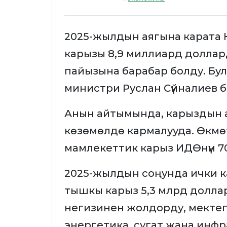
2025-жылдын аягына карата
карызы 8,9 миллиард долларды 
пайызына барабар болду. Бу
министри Руслан Сүйналиев 
Анын айтымында, карыздын аз
көзөмөлдө кармалууда. Өкмө
мамлекеттик карыз ИДӨнүн 7
2025-жылдын соңунда ички к
тышкы карыз 5,3 млрд доллар
негизинен жолдорду, мектеп
энергетика, сугат жана инф