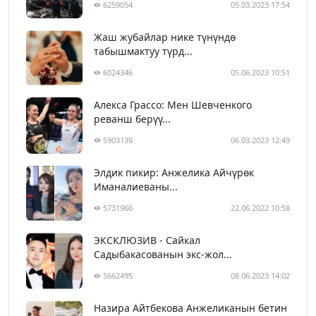
6259054
05.03.2023 17:54
Жаш жубайлар нике түнүндө
табышмактуу түрд...
6024346
05.06.2023 10:51
Алекса Грассо: Мен Шевченкого
реванш берүү...
5903139
06.03.2023 12:49
Элдик пикир: Анжелика Айчүрөк
Иманалиеваны...
5731966
22.06.2022 10:58
ЭКСКЛЮЗИВ - Сайкал
Садыбакасованын экс-жол...
5662495
08.06.2023 14:02
Назира Айтбекова Анжеликанын бетин