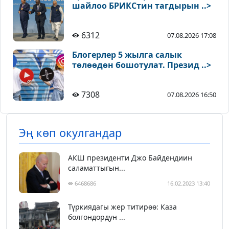
шайлоо БРИКСтин тагдырын ..>
6312
07.08.2026 17:08
Блогерлер 5 жылга салык
төлөөдөн бошотулат. Презид ..>
7308
07.08.2026 16:50
Эң көп окулгандар
АКШ президенти Джо Байдендиин
саламаттыгын...
6468686
16.02.2023 13:40
Түркиядагы жер титирөө: Каза
болгондордун ...