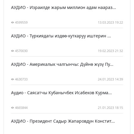
АУДИО - Израилде жарым миллион адам наараз...
4599559
13.03.2023 19:22
АУДИО - Түркиядагы издөө-куткаруу иштерин ...
4570030
19.02.2023 21:32
АУДИО - Америкалык чалгынчы: Дүйнө жүзү Пу...
4630733
24.01.2023 14:39
Аудио - Саясатчы Кубанычбек Исабеков Курма...
4665844
21.01.2023 18:15
АУДИО - Президент Садыр Жапаровдун Констит...