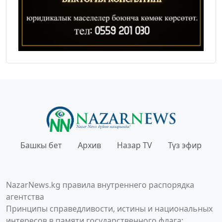
Башкы бет
Архив
Назар TV
Түз эфир
NazarNews.kg правила внутреннего распорядка
агентства
Принципы справедливости, истины и национальных
интересов в памяти государственного флага;