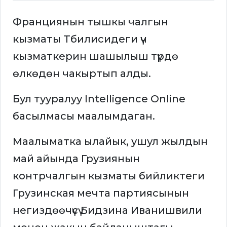
Франциянын тышкы чалгын
кызматы Тбилисидеги үч
кызматкерин шашылыш түрдө
өлкөдөн чакыртып алды.
Бул тууралуу Intelligence Online
басылмасы маалымдаган.
Маалыматка ылайык, ушул жылдын
май айында Грузиянын
контрчалгын кызматы бийликтеги
Грузинская мечта партиясынын
негиздөөчүсү Бидзина Иванишвили