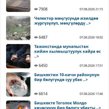
7908
07.08.2026 21:15
Челектор мөңгүсүндө изилдөө
жүргүзүлүп, мөңгүлөрдү ..>
6487
07.08.2026 18:02
Тажикстанда мунапыстан
кийин кылмыштуулук кайра өс
..>
6450
07.08.2026 17:51
Бишкектин 10-кичи районунун
бир бөлүгүндө суу убак ..>
6614
07.08.2026 17:46
Бишкекте Тоголок Молдо
көчөсүнүн бир бөлүгү убакты ..>