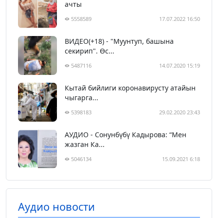
ачты
5558589
17.07.2022 16:50
ВИДЕО(+18) - "Муунтуп, башына
секирип". Өс...
5487116
14.07.2020 15:19
Кытай бийлиги коронавирусту атайын
чыгарга...
5398183
29.02.2020 23:43
АУДИО - Сонунбүбү Кадырова: “Мен
жазган Ка...
5046134
15.09.2021 6:18
Аудио новости