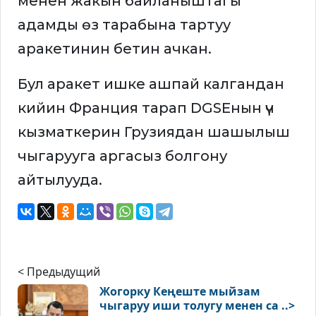
менен жакын байланыштагы
адамды өз тарабына тартуу
аракетинин бетин ачкан.
Бул аракет ишке ашпай калгандан
кийин Франция тарап DGSEнын үч
кызматкерин Грузиядан шашылыш
чыгарууга аргасыз болгону
айтылууда.
< Предыдущий
Жогорку Кеңеште мыйзам
чыгаруу иши толугу менен са ..>