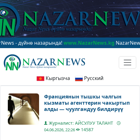
 дүйнө назарында!
www.NazarNews.kg
NazarNews - в ц
Кыргызча
Русский
Франциянын тышкы чалгын
кызматы агенттерин чакыртып
алды — чуулгандуу билдирүү
Журналист: АЙСУЛУУ ТАЛАНТ
14587
04.06.2026, 22:26