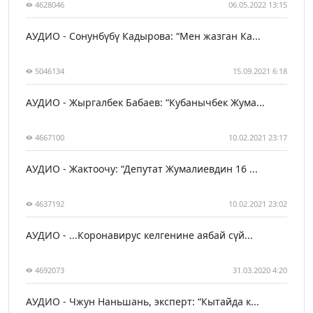
4628046
06.05.2022 13:15
АУДИО - Сонунбүбү Кадырова: “Мен жазган Ка...
5046134
15.09.2021 6:18
АУДИО - Жыргалбек Бабаев: “Кубанычбек Жума...
4667100
10.02.2021 23:17
АУДИО - Жактоочу: “Депутат Жумалиевдин 16 ...
4637192
10.02.2021 23:02
АУДИО - ...Коронавирус келгенине аябай сүй...
4692073
31.03.2020 4:20
АУДИО - Чжун Наньшань, эксперт: “Кытайда к...