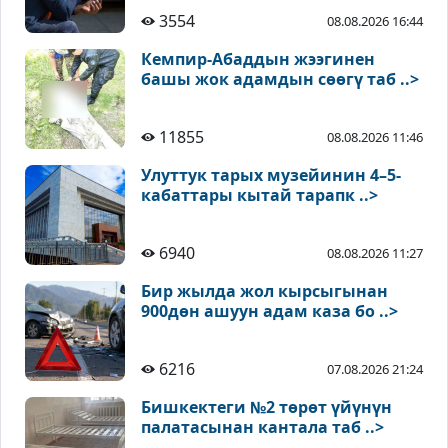
3554
08.08.2026 16:44
Кемпир-Абаддын жээгинен
башы жок адамдын сөөгү таб ..>
11855
08.08.2026 11:46
Улуттук тарых музейинин 4–5-
кабаттары кытай тарапк ..>
6940
08.08.2026 11:27
Бир жылда жол кырсыгынан
900дөн ашуун адам каза бо ..>
6216
07.08.2026 21:24
Бишкектеги №2 төрөт үйүнүн
палатасынан кантала таб ..>