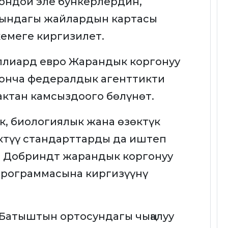
ондой эле бункерлердин,
дындагы жайлардын картасы
емеге киргизилет.
ллиард евро Жарандык коргонуу
юнча федералдык агенттикти
ктан камсыздоого бөлүнөт.
, биологиялык жана өзөктүк
ктүү стандарттарды да иштеп
р Добриндт жарандык коргонуу
программасына киргизүүнү
 Батыштын ортосундагы чыңалуу