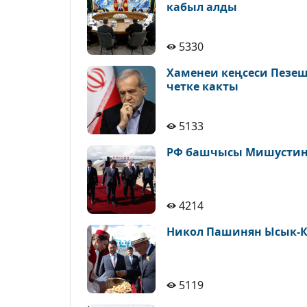
кабыл алды
5330
Хаменеи кеңсеси Пезе
четке какты
5133
РФ башчысы Мишустин 
4214
Никол Пашинян Ысык-К
5119