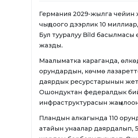
Германия 2029-жылга чейин
чыңдоого дээрлик 10 миллиа
Бул тууралуу Bild басылмасы
жазды.
Маалыматка караганда, өлкө
орундардын, көчмө лазаретт
даярдык ресурстарынын жет
Ошондуктан федералдык би
инфраструктурасын жаңылоон
Пландын алкагында 110 орунд
атайын унаалар даярдалып,