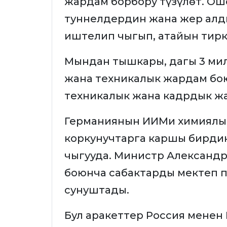
жардам борбору түзүлөт. Ош
туннелдердин жана жер ал
иштелип чыгып, атайын тирк
Мындан тышкары, дагы 3 ми
жана техникалык жардам бо
техникалык жана кадрдык жа
Германиянын ИИМи химиялык
коркунучтарга каршы бирди
чыгууда. Министр Александ
боюнча сабактарды мектеп 
сунуштады.
Бул аракеттер Россия менен