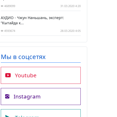
4689099
31.03.2020 4:20
АУДИО - Чжун Наньшань, эксперт:
“Кытайда к...
4593674
28.03.2020 4:05
Мы в соцсетях
Youtube
Instagram