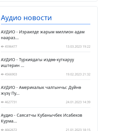
Аудио новости
АУДИО - Израилде жарым миллион адам
наараз...
4596477
13.03.2023 19:22
АУДИО - Түркиядагы издөө-куткаруу
иштерин ...
4566903
19.02.2023 21:32
АУДИО - Америкалык чалгынчы: Дүйнө
жүзү Пу...
4627731
24.01.2023 14:39
Аудио - Саясатчы Кубанычбек Исабеков
Курма...
4662672
21.01.2023 18:15