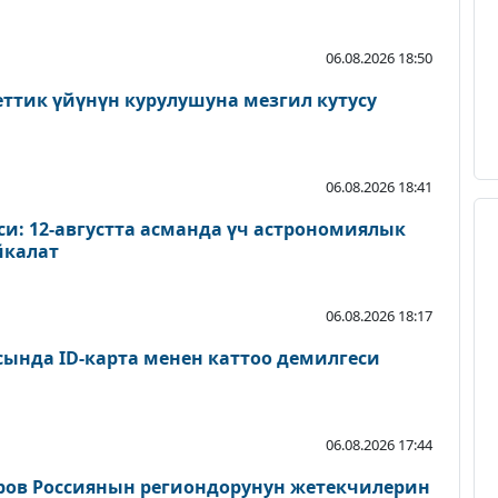
06.08.2026 18:50
еттик үйүнүн курулушуна мезгил кутусу
06.08.2026 18:41
и: 12-августта асманда үч астрономиялык
йкалат
06.08.2026 18:17
сында ID-карта менен каттоо демилгеси
06.08.2026 17:44
ров Россиянын региондорунун жетекчилерин