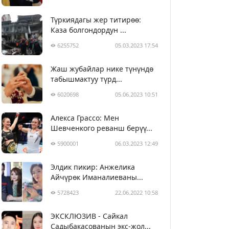
Түркиядагы жер титирөө:
Каза болгондордун ...
6255752
05.03.2023 17:54
Жаш жубайлар нике түнүндө
табышмактуу түрд...
6020698
05.06.2023 10:51
Алекса Грассо: Мен
Шевченкого реванш берүү...
5900001
06.03.2023 12:49
Элдик пикир: Анжелика
Айчүрөк Иманалиеваны...
5728423
22.06.2022 10:58
ЭКСКЛЮЗИВ - Сайкал
Садыбакасованын экс-жол...