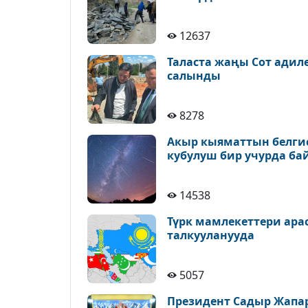
12637
Таласта жаңы Сот адил
салынды
8278
Акыр кыяматтын белгис
кубулуш бир учурда ба
14538
Түрк мамлекеттери ара
талкууланууда
5057
Президент Садыр Жапа