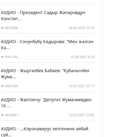
АУДИО - Президент Садыр Жапаровдун
Констит...
4624968
06.05.2022 13:15
АУДИО - Сонунбүбү Кадырова: “Мен жазган
Ка...
5041165
15.09.2021 6:18
АУДИО - Жыргалбек Бабаев: “Кубанычбек
Жума...
4663789
10.02.2021 23:17
АУДИО - Жактоочу: “Депутат Жумалиевдин
16 ...
4633841
10.02.2021 23:02
АУДИО - ...Коронавирус келгенине аябай
сүй...