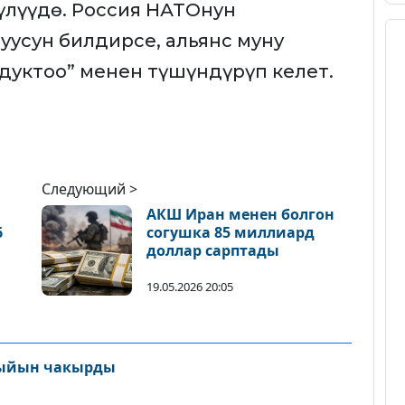
үлүүдө. Россия НАТОнун
усун билдирсе, альянс муну
дуктоо” менен түшүндүрүп келет.
Следующий >
АКШ Иран менен болгон
6
согушка 85 миллиард
доллар сарптады
19.05.2026 20:05
ыйын чакырды