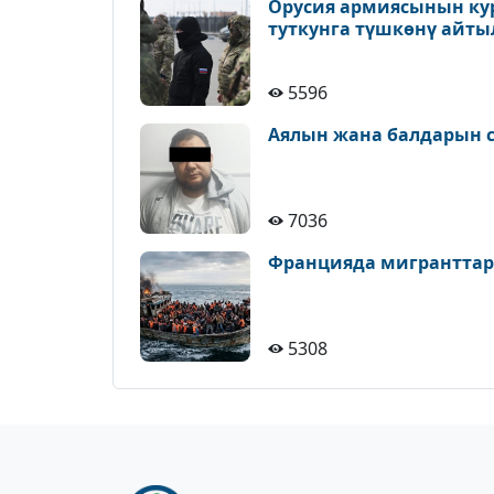
Орусия армиясынын ку
туткунга түшкөнү айт
5596
Аялын жана балдарын с
7036
Францияда мигранттар
5308