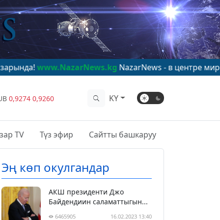
ww.NazarNews.kg
NazarNews - в центре мирового вни
KY
UB
0,9274
0,9260
зар TV
Түз эфир
Сайтты башкаруу
Эң көп окулгандар
АКШ президенти Джо
Байдендиин саламаттыгын...
6465905
16.02.2023 13:40