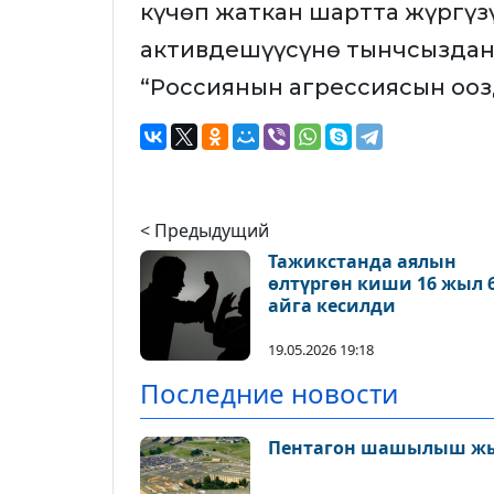
күчөп жаткан шартта жүргүз
активдешүүсүнө тынчсыздану
“Россиянын агрессиясын ооз
< Предыдущий
Тажикстанда аялын
өлтүргөн киши 16 жыл 
айга кесилди
19.05.2026 19:18
Последние новости
Пентагон шашылыш ж