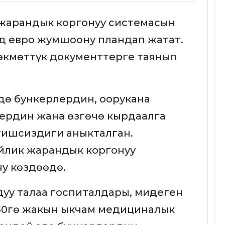
 жарандык коргонуу системасын
рд евро жумшоону пландап жатат.
 өкмөттүк документтерге таянып
дө бункерлердин, оорукана
ердин жана өзгөчө кырдаалга
ишсиздиги аныкталган.
йлик жарандык коргонуу
у көздөөдө.
уу талаа госпиталдары, миңдеген
 50гө жакын ыкчам медициналык