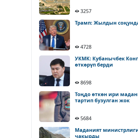
3257
Трамп: Жылдын соңунда
4728
УКМК: Кубанычбек Конг
өткөрүп берди
8698
Тоңдо өткөн ири мадан
тартип бузулган жок
5684
Маданият министрлиги 
чакырды