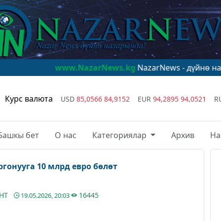
www.NazarNews.kg
NazarNews - дүйнө назарында!
w
Курс валюта
USD
85,0566
84,9152
EUR
94,2895
94,0521
R
Башкы бет
О нас
Категориялар
Архив
На
гонууга 10 млрд евро бөлөт
АНТ
16445
19.05.2026, 20:03