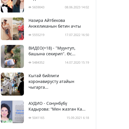
5659043
08.06.2023 14:02
Назира Айтбекова
Анжеликанын бетин ачты
5555219
17.07.2022 16:50
ВИДЕО(+18) - "Муунтуп,
башына секирип". Өс...
5484352
14.07.2020 15:19
Кытай бийлиги
5394500
29.02.2020 23:43
коронавирусту атайын
чыгарга...
АУДИО - Сонунбүбү
Кадырова: “Мен жазган Ка...
5041165
15.09.2021 6:18