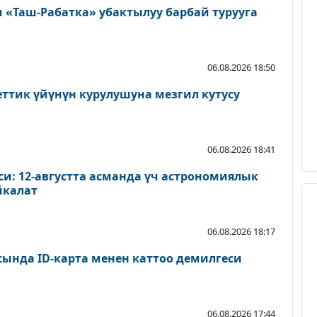
«Таш-Рабатка» убактылуу барбай турууга
06.08.2026 18:50
еттик үйүнүн курулушуна мезгил кутусу
06.08.2026 18:41
и: 12-августта асманда үч астрономиялык
йкалат
06.08.2026 18:17
сында ID-карта менен каттоо демилгеси
06.08.2026 17:44