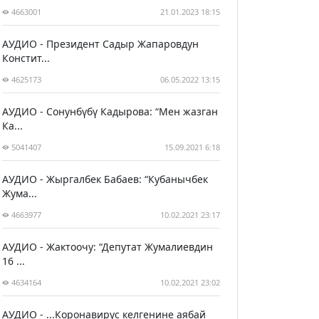
4663001
21.01.2023 18:15
АУДИО - Президент Садыр Жапаровдун
Констит...
4625173
06.05.2022 13:15
АУДИО - Сонунбүбү Кадырова: “Мен жазган
Ка...
5041407
15.09.2021 6:18
АУДИО - Жыргалбек Бабаев: “Кубанычбек
Жума...
4663977
10.02.2021 23:17
АУДИО - Жактоочу: “Депутат Жумалиевдин
16 ...
4634164
10.02.2021 23:02
АУДИО - ...Коронавирус келгенине аябай