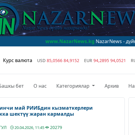
www.NazarNews.kg
NazarNews - дүйнө назарынд
Курс валюта
USD
85,0566
84,9152
EUR
94,2895
94,0521
R
Башкы бет
О нас
Категориялар
Архив
На
инчи май РИИБдин кызматкерлери
ка шектүү жаран кармалды
ГУЛ
20279
20.04.2026, 11:45