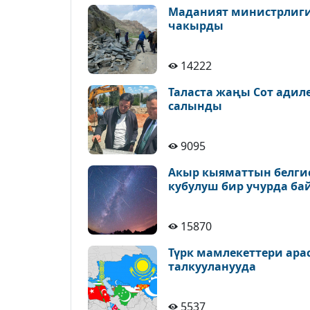
Маданият министрлиги 
чакырды
14222
Таласта жаңы Сот адил
салынды
9095
Акыр кыяматтын белгис
кубулуш бир учурда ба
15870
Түрк мамлекеттери ара
талкууланууда
5537