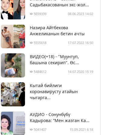
Садыбакасованын экс-жол...
5659339
08.06.2023 14:02
Назира Айтбекова
Анжеликанын бетин ачты
5555618
17.07.2022 16:50
ВИДЕО(+18) - "Муунтуп,
башына секирип". Өс...
5484612
14.07.2020 15:19
Кытай бийлиги
5394773
29.02.2020 23:43
коронавирусту атайын
чыгарга...
АУДИО - Сонунбүбү
Кадырова: “Мен жазган Ка...
5041407
15.09.2021 6:18