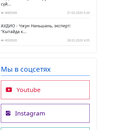
сүй...
4689349
31.03.2020 4:20
АУДИО - Чжун Наньшань, эксперт:
“Кытайда к...
4593920
28.03.2020 4:05
Мы в соцсетях
Youtube
Instagram