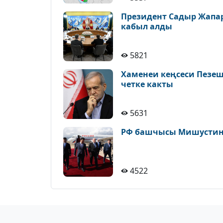
Президент Садыр Жапа
кабыл алды
5821
Хаменеи кеңсеси Пезе
четке какты
5631
РФ башчысы Мишустин 
4522