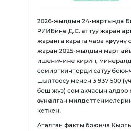
2026-жылдын 24-мартында 
РИИБине Д.С. аттуу жаран ар
жаранга карата чара көрүүнү
жаран 2025-жылдын март ай
ишеничине кирип, минералд
семирткичтерди сатуу боюнч
шылтоосу менен 3 937 500 (ү
беш жүз) сом акчасын алдоо 
өзүнө алган милдеттенмелер
кеткен.
Аталган факты боюнча Кырг