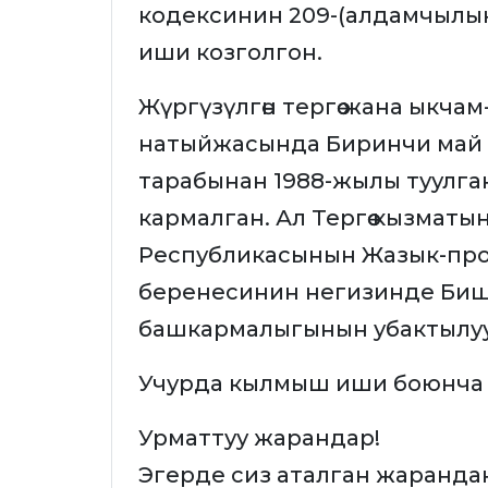
кодексинин 209-(алдамчылы
иши козголгон.
Жүргүзүлгөн тергөө жана ыкча
натыйжасында Биринчи май
тарабынан 1988-жылы туулган
кармалган. Ал Тергөө кызмат
Республикасынын Жазык-про
беренесинин негизинде Би
башкармалыгынын убактылуу
Учурда кылмыш иши боюнча т
Урматтуу жарандар!
Эгерде сиз аталган жарандан