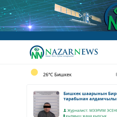
26°C
Бишкек
Бишкек шаарынын Бир
тарабынан алдамчылык
Журналист: МЭЭРИМ ЭСЕН
кылмыш жана кырсык