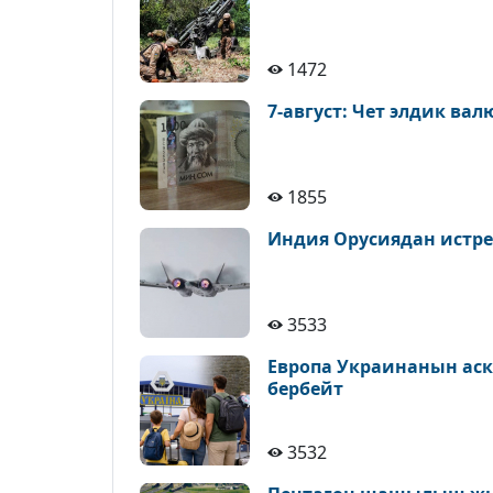
1472
7-август: Чет элдик ва
1855
Индия Орусиядан истре
3533
Европа Украинанын аск
бербейт
3532