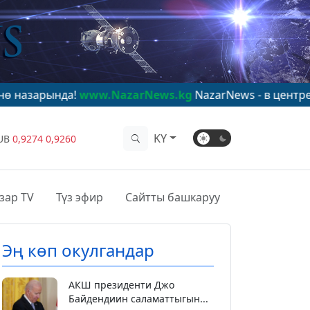
а!
www.NazarNews.kg
NazarNews - в центре мирового в
KY
UB
0,9274
0,9260
зар TV
Түз эфир
Сайтты башкаруу
Эң көп окулгандар
АКШ президенти Джо
Байдендиин саламаттыгын...