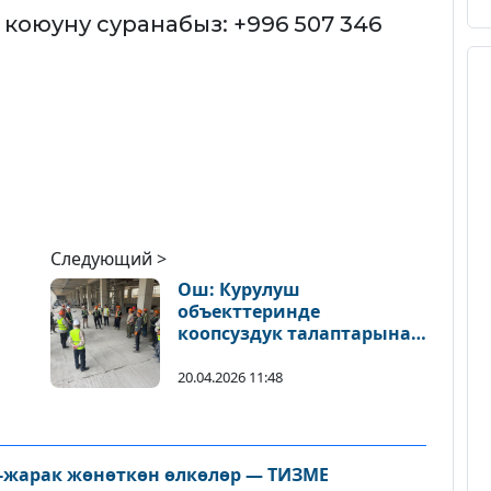
 коюуну суранабыз: +996 507 346
Следующий >
Ош: Курулуш
объекттеринде
коопсуздук талаптарына
көзөмөл күчөтүлүүдө
20.04.2026 11:48
л-жарак жөнөткөн өлкөлөр — ТИЗМЕ