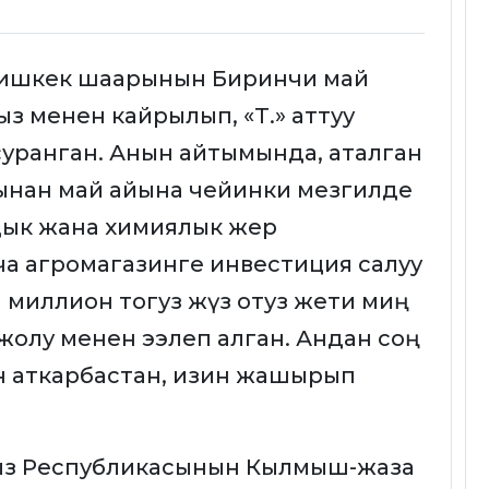
Бишкек шаарынын Биринчи май
ыз менен кайрылып, «Т.» аттуу
 суранган. Анын айтымында, аталган
ынан май айына чейинки мезгилде
ык жана химиялык жер
а агромагазинге инвестиция салуу
ч миллион тогуз жүз отуз жети миң
жолу менен ээлеп алган. Андан соң
ин аткарбастан, изин жашырып
ыз Республикасынын Кылмыш-жаза