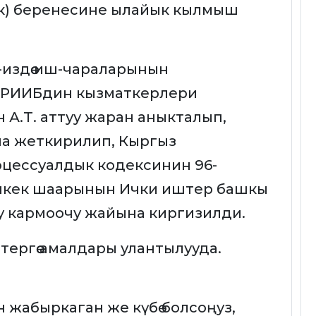
к) беренесине ылайык кылмыш
м-издөө иш-чараларынын
 РИИБдин кызматкерлери
 А.Т. аттуу жаран аныкталып,
ына жеткирилип, Кыргыз
цессуалдык кодексинин 96-
шкек шаарынын Ички иштер башкы
 кармоочу жайына киргизилди.
ергөө амалдары улантылууда.
 жабыркаган же күбө болсоңуз,