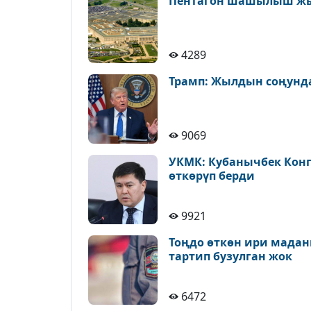
Пентагон шашылыш ж
4289
Трамп: Жылдын соңунда
9069
УКМК: Кубанычбек Конг
өткөрүп берди
9921
Тоңдо өткөн ири мадан
тартип бузулган жок
6472