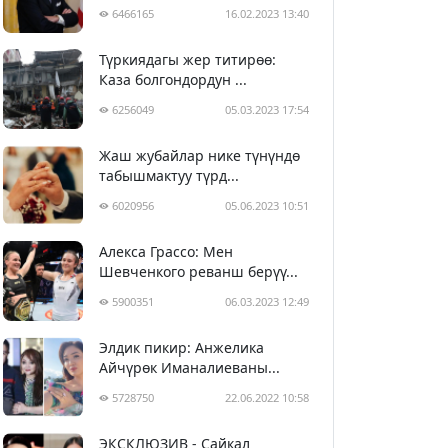
6466165
16.02.2023 13:40
Түркиядагы жер титирөө:
Каза болгондордун ...
6256049
05.03.2023 17:54
Жаш жубайлар нике түнүндө
табышмактуу түрд...
6020956
05.06.2023 10:51
Алекса Грассо: Мен
Шевченкого реванш берүү...
5900351
06.03.2023 12:49
Элдик пикир: Анжелика
Айчүрөк Иманалиеваны...
5728750
22.06.2022 10:58
ЭКСКЛЮЗИВ - Сайкал