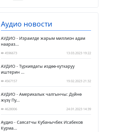
Аудио новости
АУДИО - Израилде жарым миллион адам
наараз...
4596673
13.03.2023 19:22
АУДИО - Түркиядагы издөө-куткаруу
иштерин ...
4567157
19.02.2023 21:32
АУДИО - Америкалык чалгынчы: Дүйнө
жүзү Пу...
4628006
24.01.2023 14:39
Аудио - Саясатчы Кубанычбек Исабеков
Курма...