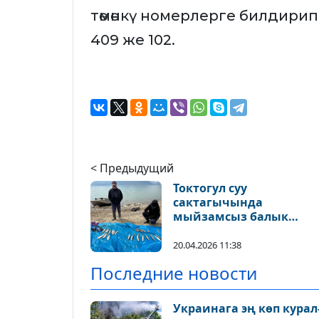
төмөнкү номерлерге билдирип
409 же 102.
< Предыдущий
Токтогул суу
сактагычында
мыйзамсыз балык
уулаган браконьерлер
кармалды
20.04.2026 11:38
Последние новости
Украинага эң көп кура