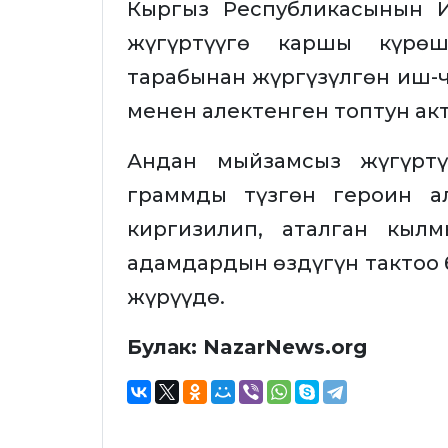
Кыргыз Республикасынын 
жүгүртүүгө каршы күрөш
тарабынан жүргүзүлгөн иш-
менен алектенген топтун ак
Андан мыйзамсыз жүгүртү
граммды түзгөн героин а
киргизилип, аталган кы
адамдардын өздүгүн тактоо
жүрүүдө.
Булак: NazarNews.org