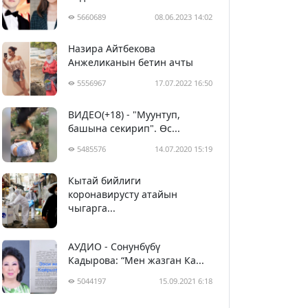
5660689
08.06.2023 14:02
Назира Айтбекова
Анжеликанын бетин ачты
5556967
17.07.2022 16:50
ВИДЕО(+18) - "Муунтуп,
башына секирип". Өс...
5485576
14.07.2020 15:19
Кытай бийлиги
5396374
29.02.2020 23:43
коронавирусту атайын
чыгарга...
АУДИО - Сонунбүбү
Кадырова: “Мен жазган Ка...
5044197
15.09.2021 6:18