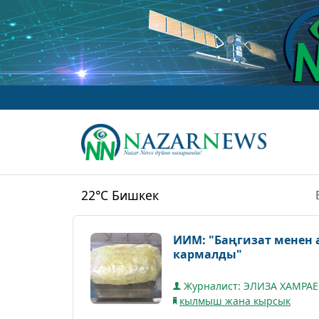
22°C
Бишкек
ИИМ: "Баңгизат менен 
кармалды"
Журналист: ЭЛИЗА ХАМРА
кылмыш жана кырсык