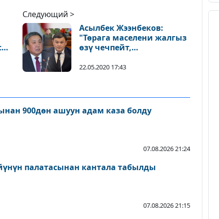
Следующий >
Асылбек Жээнбеков:
"Төрага маселени жалгыз
сот
өзү чечпейт,
ун
модератордун гана
милдетин аткарат"
22.05.2020 17:43
нан 900дөн ашуун адам каза болду
07.08.2026 21:24
йүнүн палатасынан кантала табылды
07.08.2026 21:15