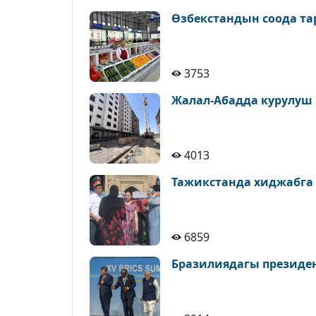
Өзбекстандын соода т
3753
Жалал-Абадда курулуш
4013
Тажикстанда хиджабга
6859
Бразилиядагы президе