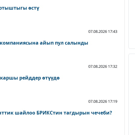
артыштыгы өстү
07.08.2026 17:43
 компаниясына айып пул салынды
07.08.2026 17:32
 каршы рейддер өтүүдө
07.08.2026 17:19
нттик шайлоо БРИКСтин тагдырын чечеби?