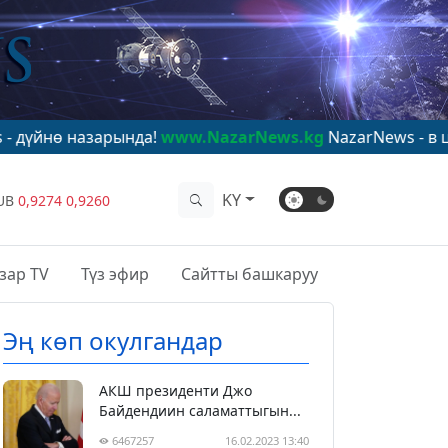
арында!
www.NazarNews.kg
NazarNews - в центре миро
KY
UB
0,9274
0,9260
зар TV
Түз эфир
Сайтты башкаруу
Эң көп окулгандар
АКШ президенти Джо
Байдендиин саламаттыгын...
6467257
16.02.2023 13:40