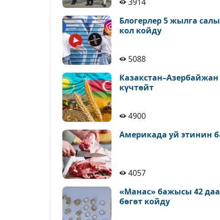
3914
Блогерлер 5 жылга сал
кол койду
5088
Казакстан–Азербайжан
күчтөйт
4900
Америкада уй этинин б
4057
«Манас» бажысы 42 да
бөгөт койду