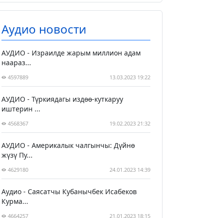
Аудио новости
АУДИО - Израилде жарым миллион адам
наараз...
4597889
13.03.2023 19:22
АУДИО - Түркиядагы издөө-куткаруу
иштерин ...
4568367
19.02.2023 21:32
АУДИО - Америкалык чалгынчы: Дүйнө
жүзү Пу...
4629180
24.01.2023 14:39
Аудио - Саясатчы Кубанычбек Исабеков
Курма...
4664257
21.01.2023 18:15