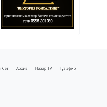
 бет
Архив
Назар TV
Түз эфир