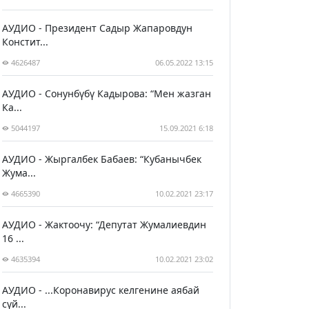
АУДИО - Президент Садыр Жапаровдун
Констит...
4626487
06.05.2022 13:15
АУДИО - Сонунбүбү Кадырова: “Мен жазган
Ка...
5044197
15.09.2021 6:18
АУДИО - Жыргалбек Бабаев: “Кубанычбек
Жума...
4665390
10.02.2021 23:17
АУДИО - Жактоочу: “Депутат Жумалиевдин
16 ...
4635394
10.02.2021 23:02
АУДИО - ...Коронавирус келгенине аябай
сүй...