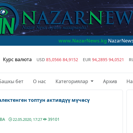
www.NazarNews.kg
NazarNews - дүйнө наз
Курс валюта
USD
85,0566
84,9152
EUR
94,2895
94,0521
R
Башкы бет
О нас
Категориялар
Архив
На
алектенген топтун активдүү мүчөсү
ЕВА
39101
22.05.2020, 17:27