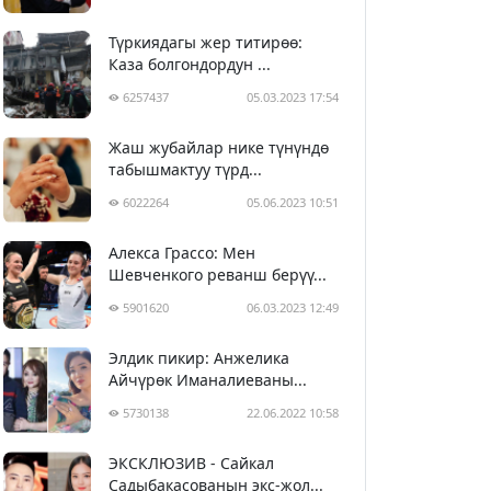
Түркиядагы жер титирөө:
Каза болгондордун ...
6257437
05.03.2023 17:54
Жаш жубайлар нике түнүндө
табышмактуу түрд...
6022264
05.06.2023 10:51
Алекса Грассо: Мен
Шевченкого реванш берүү...
5901620
06.03.2023 12:49
Элдик пикир: Анжелика
Айчүрөк Иманалиеваны...
5730138
22.06.2022 10:58
ЭКСКЛЮЗИВ - Сайкал
Садыбакасованын экс-жол...