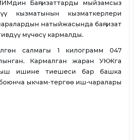
ИИМдин Баңгизаттарды мыйзамсыз
үү кызматынын кызматкерлери
чаралардын натыйжасында баңгизат
тивдүү мүчөсү кармалды.
лгөн салмагы 1 килограмм 047
лынган. Кармалган жаран УКЖга
лмыш ишине тиешеси бар башка
 боюнча ыкчам-тергөө иш-чаралары