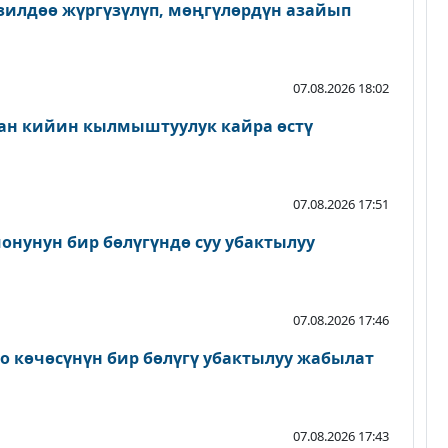
зилдөө жүргүзүлүп, мөңгүлөрдүн азайып
07.08.2026 18:02
ан кийин кылмыштуулук кайра өстү
07.08.2026 17:51
онунун бир бөлүгүндө суу убактылуу
07.08.2026 17:46
о көчөсүнүн бир бөлүгү убактылуу жабылат
07.08.2026 17:43