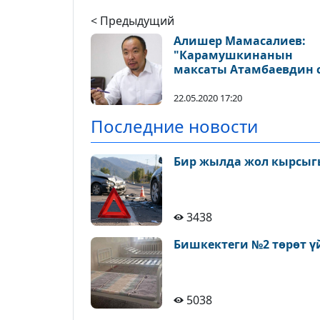
< Предыдущий
Алишер Мамасалиев:
"Карамушкинанын
максаты Атамбаевдин 
процессине коомчулукт
көңүлүн буруу"
22.05.2020 17:20
Последние новости
Бир жылда жол кырсыгы
3438
Бишкектеги №2 төрөт ү
5038