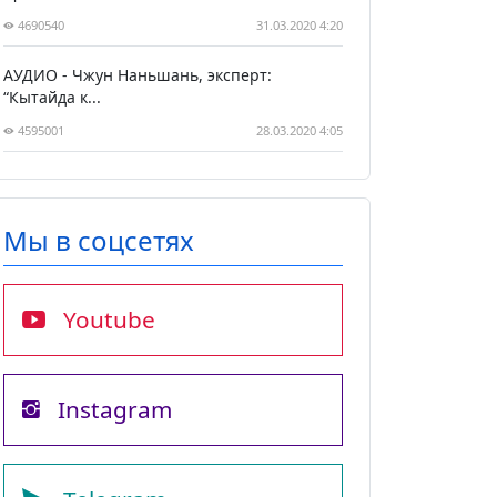
4690540
31.03.2020 4:20
АУДИО - Чжун Наньшань, эксперт:
“Кытайда к...
4595001
28.03.2020 4:05
Мы в соцсетях
Youtube
Instagram