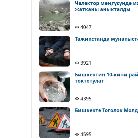
Челектор мөңгүсүндө и
жатканы аныкталды
4047
Тажикстанда мунапыст
3921
Бишкектин 10-кичи рай
токтотулат
4395
Бишкекте Тоголок Молд
4595