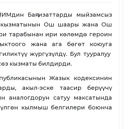
ИИМдин Баңгизаттарды мыйзамсыз
ү кызматынын Ош шаары жана Ош
ри тарабынан ири көлөмдө героин
ныктоого жана ага бөгөт коюуга
иликтүү жүргүзүлдү. Бул тууралуу
өз кызматы билдирди.
спубликасынын Жазык кодексинин
тарды, акыл-эске таасир берүүчү
н аналогдорун сатуу максатында
түлгөн кылмыш белгилери боюнча