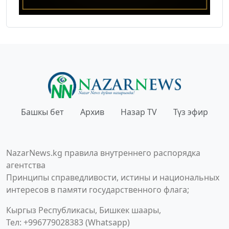
Башкы бет
Архив
Назар TV
Түз эфир
NazarNews.kg правила внутреннего распорядка
агентства
Принципы справедливости, истины и национальных
интересов в памяти государственного флага;
Кыргыз Республикасы, Бишкек шаары,
Тел: +996779028383 (Whatsapp)