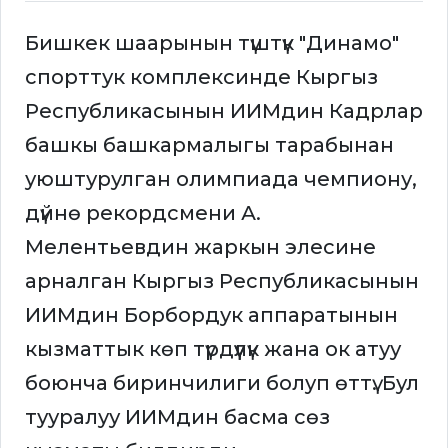
Бишкек шаарынын түштүк "Динамо"
спорттук комплексинде Кыргыз
Республикасынын ИИМдин Кадрлар
башкы башкармалыгы тарабынан
уюштурулган олимпиада чемпиону,
дүйнө рекордсмени А.
Мелентьевдин жаркын элесине
арналган Кыргыз Республикасынын
ИИМдин Борбордук аппаратынын
кызматтык көп түрдүүлүк жана ок атуу
боюнча биринчилиги болуп өттү. Бул
тууралуу ИИМдин басма сөз