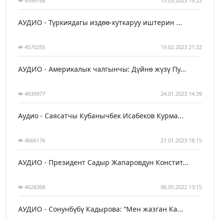
4599768
13.03.2023 19:22
АУДИО - Түркиядагы издөө-куткаруу иштерин ...
4570255
19.02.2023 21:32
АУДИО - Америкалык чалгынчы: Дүйнө жүзү Пу...
4630977
24.01.2023 14:39
Аудио - Саясатчы Кубанычбек Исабеков Курма...
4666176
21.01.2023 18:15
АУДИО - Президент Садыр Жапаровдун Констит...
4628368
06.05.2022 13:15
АУДИО - Сонунбүбү Кадырова: “Мен жазган Ка...