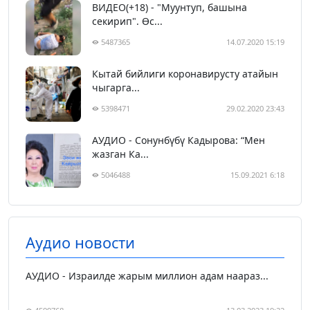
ВИДЕО(+18) - "Муунтуп, башына
секирип". Өс...
5487365
14.07.2020 15:19
Кытай бийлиги коронавирусту атайын
чыгарга...
5398471
29.02.2020 23:43
АУДИО - Сонунбүбү Кадырова: “Мен
жазган Ка...
5046488
15.09.2021 6:18
Аудио новости
АУДИО - Израилде жарым миллион адам наараз...