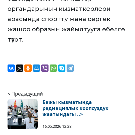
органдарынын кызматкерлери
арасында спортту жана сергек
жашоо образын жайылтууга өбөлгө
түзөт.
< Предыдущий
Бажы кызматында
радиациялык коопсуздук
жаатындагы ..>
16.05.2026 12:28