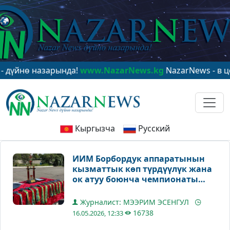
ө назарында!
www.NazarNews.kg
NazarNews - в центре
Кыргызча
Русский
ИИМ Борбордук аппаратынын
кызматтык көп түрдүүлүк жана
ок атуу боюнча чемпионаты
өттү
Журналист: МЭЭРИМ ЭСЕНГУЛ
16738
16.05.2026, 12:33