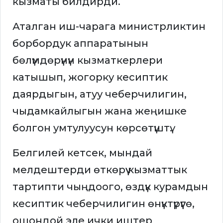
кызматы билдирди.
Аталган иш-чарага министрликтин
борбордук аппаратынын
бөлүмдөрүнүн кызматкерлери
катышып, жогорку кесиптик
даярдыгын, атуу чеберчилигин,
чыдамкайлыгын жана жеңишке
болгон умтулуусун көрсөтүштү.
Белгилей кетсек, мындай
мелдештерди өткөрүү кызматтык
тартипти чыңдоого, өздүк курамдын
кесиптик чеберчилигин өнүктүрүүгө,
ошондой эле ички иштер