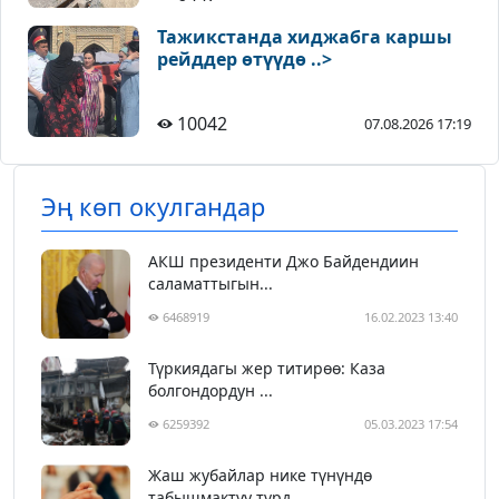
Тажикстанда хиджабга каршы
рейддер өтүүдө ..>
10042
07.08.2026 17:19
Эң көп окулгандар
АКШ президенти Джо Байдендиин
саламаттыгын...
6468919
16.02.2023 13:40
Түркиядагы жер титирөө: Каза
болгондордун ...
6259392
05.03.2023 17:54
Жаш жубайлар нике түнүндө
табышмактуу түрд...