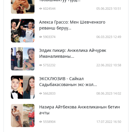
6024544
05.06.2023 10:51
Алекса Грассо: Мен Шевченкого
реванш берүү...
5903374
06.03.2023 12:49
Элдик пикир: Анжелика Айчүрөк
Иманалиеваны...
5732232
22.06.2022 10:58
ЭКСКЛЮЗИВ - Сайкал
Садыбакасованын экс-жол...
5662833
08.06.2023 14:02
Назира Айтбекова Анжеликанын бетин
ачты
5558904
17.07.2022 16:50