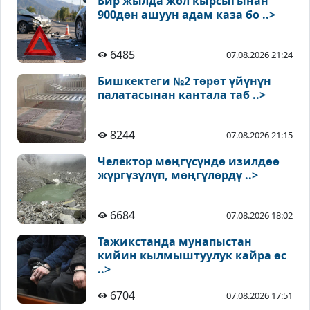
Бир жылда жол кырсыгынан
900дөн ашуун адам каза бо ..>
6485
07.08.2026 21:24
Бишкектеги №2 төрөт үйүнүн
палатасынан кантала таб ..>
8244
07.08.2026 21:15
Челектор мөңгүсүндө изилдөө
жүргүзүлүп, мөңгүлөрдү ..>
6684
07.08.2026 18:02
Тажикстанда мунапыстан
кийин кылмыштуулук кайра өс
..>
6704
07.08.2026 17:51