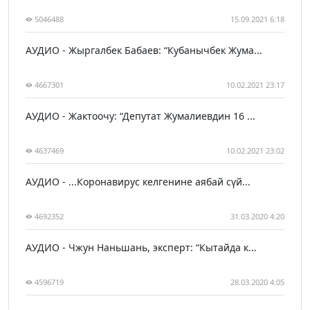
5046488
15.09.2021 6:18
АУДИО - Жыргалбек Бабаев: “Кубанычбек Жума...
4667301
10.02.2021 23:17
АУДИО - Жактоочу: “Депутат Жумалиевдин 16 ...
4637469
10.02.2021 23:02
АУДИО - ...Коронавирус келгенине аябай сүй...
4692352
31.03.2020 4:20
АУДИО - Чжун Наньшань, эксперт: “Кытайда к...
4596719
28.03.2020 4:05