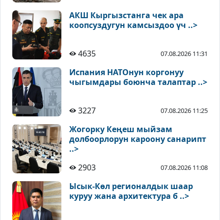
АКШ Кыргызстанга чек ара
коопсуздугун камсыздоо үч ..>
4635
07.08.2026 11:31
Испания НАТОнун коргонуу
чыгымдары боюнча талаптар ..>
3227
07.08.2026 11:25
Жогорку Кеңеш мыйзам
долбоорлорун кароону санарипт
..>
2903
07.08.2026 11:08
Ысык-Көл регионалдык шаар
куруу жана архитектура б ..>