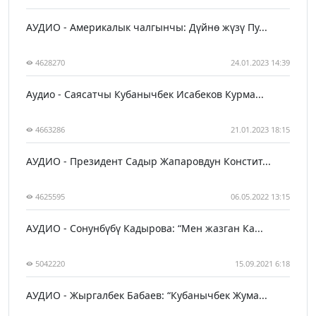
АУДИО - Америкалык чалгынчы: Дүйнө жүзү Пу...
4628270
24.01.2023 14:39
Аудио - Саясатчы Кубанычбек Исабеков Курма...
4663286
21.01.2023 18:15
АУДИО - Президент Садыр Жапаровдун Констит...
4625595
06.05.2022 13:15
АУДИО - Сонунбүбү Кадырова: “Мен жазган Ка...
5042220
15.09.2021 6:18
АУДИО - Жыргалбек Бабаев: “Кубанычбек Жума...