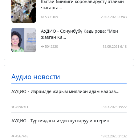
Кытай бийлиги коронавирусту атайын
чыгарга...
5395109
29.02.2020 23:43
АУДИО - Сонунбүбү Кадырова: “Мен
жазган Ка...
5042220
15.09.2021 6:18
Аудио новости
АУДИО - Израилде жарым миллион адам наараз...
4596911
13.03.2023 19:22
АУДИО - Түркиядагы издөө-куткаруу иштерин ...
4567418
19.02.2023 21:32