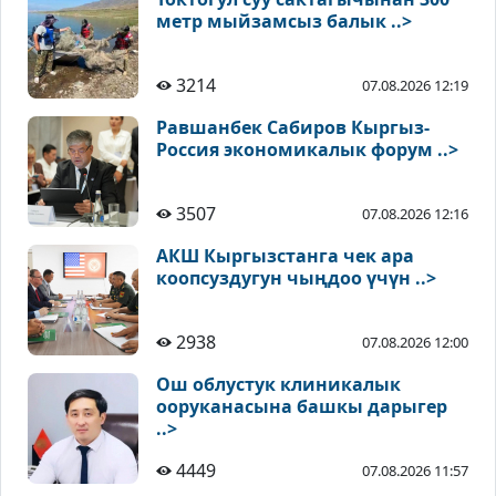
метр мыйзамсыз балык ..>
3214
07.08.2026 12:19
Равшанбек Сабиров Кыргыз-
Россия экономикалык форум ..>
3507
07.08.2026 12:16
АКШ Кыргызстанга чек ара
коопсуздугун чыңдоо үчүн ..>
2938
07.08.2026 12:00
Ош облустук клиникалык
ооруканасына башкы дарыгер
..>
4449
07.08.2026 11:57