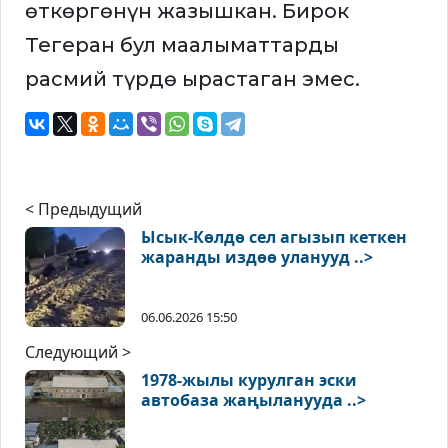
өткөргөнүн жазышкан. Бирок
Тегеран бул маалыматтарды
расмий түрдө ырастаган эмес.
< Предыдущий
Ысык-Көлдө сел агызып кеткен
жаранды издөө уланууд ..>
06.06.2026 15:50
Следующий >
1978-жылы курулган эски
автобаза жаңыланууда ..>