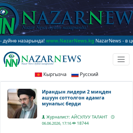
ө назарында!
www.NazarNews.kg
NazarNews - в центре
Кыргызча
Русский
Ирандын лидери 2 миңден
ашуун соттолгон адамга
мунапыс берди
Журналист: АЙСУЛУУ ТАЛАНТ
18744
06.06.2026, 17:16