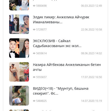
5900698
06.03.2023 12:49
Элдик пикир: Анжелика Айчүрөк
Иманалиеваны...
5729077
22.06.2022 10:58
ЭКСКЛЮЗИВ - Сайкал
Садыбакасованын экс-жол...
5659614
08.06.2023 14:02
Назира Айтбекова Анжеликанын бетин
ачты
5555837
17.07.2022 16:50
ВИДЕО(+18) - "Муунтуп, башына
секирип". Өс...
5484825
14.07.2020 15:19