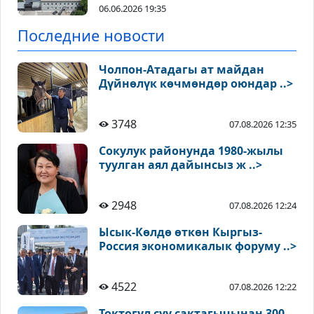
06.06.2026 19:35
Последние новости
Чолпон-Атадагы ат майдан
Дүйнөлүк көчмөндөр оюндар ..>
3748
07.08.2026 12:35
Сокулук районунда 1980-жылы
туулган аял дайынсыз ж ..>
2948
07.08.2026 12:24
Ысык-Көлдө өткөн Кыргыз-
Россия экономикалык форуму ..>
4522
07.08.2026 12:22
Токтогул суу сактагычынан 300