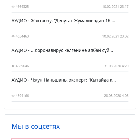
4664325
10.02.2021 23:17
АУДИО - Жактоочу: “Депутат Жумалиевдин 16 ...
4634463
10.02.2021 23:02
АУДИО - ...Коронавирус келгенине аябай сүй...
4689646
31.03.2020 4:20
АУДИО - Чжун Наньшань, эксперт: “Кытайда к...
4594166
28.03.2020 4:05
Мы в соцсетях