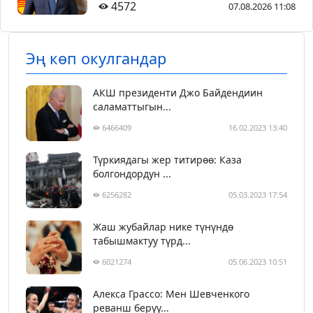
4572
07.08.2026 11:08
Эң көп окулгандар
АКШ президенти Джо Байдендиин
саламаттыгын...
6466409
16.02.2023 13:40
Түркиядагы жер титирөө: Каза
болгондордун ...
6256282
05.03.2023 17:54
Жаш жубайлар нике түнүндө
табышмактуу түрд...
6021274
05.06.2023 10:51
Алекса Грассо: Мен Шевченкого
реванш берүү...