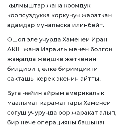
кылмыштар жана коомдук
коопсуздукка коркунуч жараткан
адамдар мунапыска илинбейт.
Ошол эле учурда Хаменеи Иран
АКШ жана Израиль менен болгон
жаңжалда жеңишке жеткенин
билдирип, өлкө биримдикти
сакташы керек экенин айтты.
Буга чейин айрым америкалык
маалымат каражаттары Хаменеи
согуш учурунда оор жаракат алып,
бир нече операцияны башынан