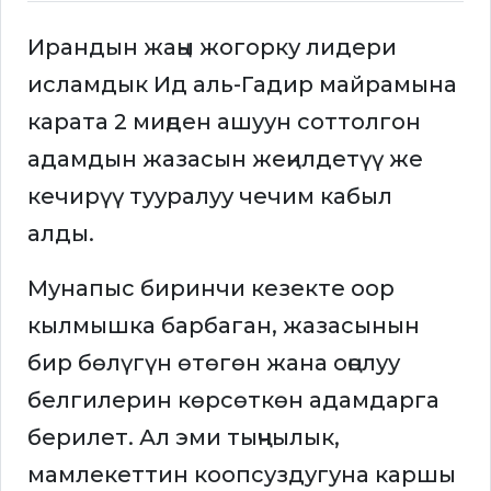
Ирандын жаңы жогорку лидери
исламдык Ид аль-Гадир майрамына
карата 2 миңден ашуун соттолгон
адамдын жазасын жеңилдетүү же
кечирүү тууралуу чечим кабыл
алды.
Мунапыс биринчи кезекте оор
кылмышка барбаган, жазасынын
бир бөлүгүн өтөгөн жана оңолуу
белгилерин көрсөткөн адамдарга
берилет. Ал эми тыңчылык,
мамлекеттин коопсуздугуна каршы