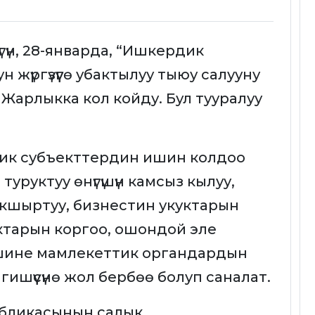
үн, 28-январда, “Ишкердик
 жүргүзүүгө убактылуу тыюу салууну
” Жарлыкка кол койду. Бул тууралуу
ик субъекттердин ишин колдоо
туруктуу өнүгүшүн камсыз кылуу,
кшыртуу, бизнестин укуктарын
тарын коргоо, ошондой эле
шине мамлекеттик органдардын
ишүүсүнө жол бербөө болуп саналат.
бликасынын салык