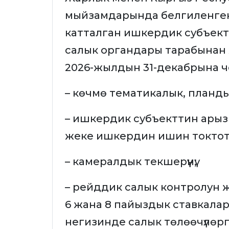
мыйзамдарында белгиленген
катталган ишкердик субъект
салык органдары тарабынан жүрг
2026-жылдын 31-декабрына че
– көчмө тематикалык, пландык
– ишкердик субъекттин ары
жеке ишкердин ишин токтотуу
– камералдык текшерүүнү;
– рейддик салык контролун ж
6 жана 8 пайыздык ставкалар
негизинде салык төлөөчүлөрг