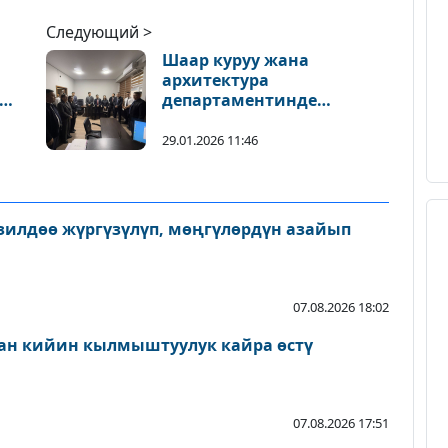
Следующий >
Шаар куруу жана
архитектура
департаментинде
кадрдык өзгөрүү
29.01.2026 11:46
зилдөө жүргүзүлүп, мөңгүлөрдүн азайып
07.08.2026 18:02
ан кийин кылмыштуулук кайра өстү
07.08.2026 17:51