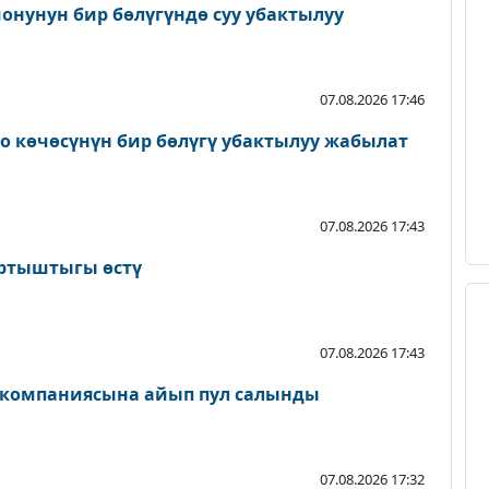
онунун бир бөлүгүндө суу убактылуу
07.08.2026 17:46
о көчөсүнүн бир бөлүгү убактылуу жабылат
07.08.2026 17:43
артыштыгы өстү
07.08.2026 17:43
 компаниясына айып пул салынды
07.08.2026 17:32