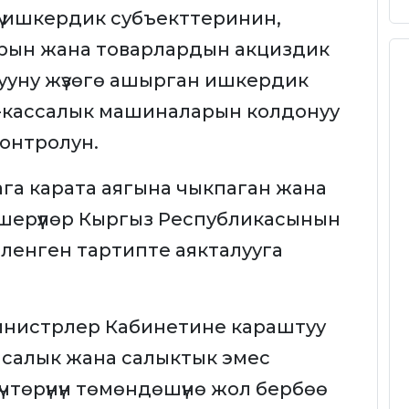
чү ишкердик субъекттеринин,
рын жана товарлардын акциздик
атууну жүзөгө ашырган ишкердик
-кассалык машиналарын колдонуу
контролун.
тага карата аягына чыкпаган жана
кшерүүлөр Кыргыз Республикасынын
ленген тартипте аякталууга
нистрлер Кабинетине караштуу
салык жана салыктык эмес
күчтөрүнүн төмөндөшүнө жол бербөө