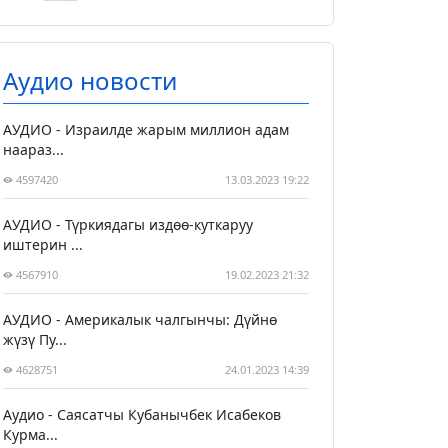
Аудио новости
АУДИО - Израилде жарым миллион адам
наараз...
4597420
13.03.2023 19:22
АУДИО - Түркиядагы издөө-куткаруу
иштерин ...
4567910
19.02.2023 21:32
АУДИО - Америкалык чалгынчы: Дүйнө
жүзү Пу...
4628751
24.01.2023 14:39
Аудио - Саясатчы Кубанычбек Исабеков
Курма...