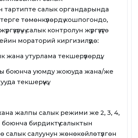
 тартипте салык органдарында
терге төмөнкүлөрдү кошпогондо,
үзүлүүчү салык контролун жүргүзүүгө
йин мораторий киргизилүүдө:
 жана утурлама текшерүүлөрдү;
зы боюнча уюмду жоюуда жана/же
да текшерүүнү;
ана жалпы салык режими же 2, 3, 4,
 боюнча бирдиктүү салыктын
ө салык салуунун жөнөкөйлөтүлгөн