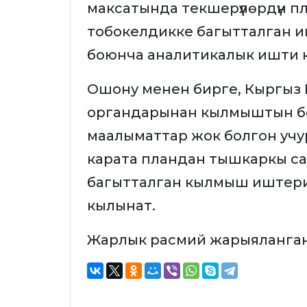
максатында текшерүүлөрдүн план
тобокелдикке багытталган и
боюнча аналитикалык ишти кү
Ошону менен бирге, Кыргыз 
органдарынан кылмыштын бе
маалыматтар жок болгон уч
карата пландан тышкаркы са
багытталган кылмыш иштери
кылынат.
Жарлык расмий жарыяланган к