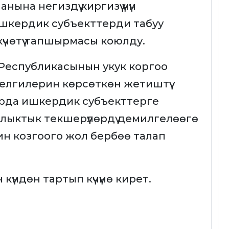
ына негиздүү киргизүү үчүн
шкердик субъекттерди табуу
чөтүү тапшырмасы коюлду.
Республикасынын укук коргоо
лгилерин көрсөткөн жетиштүү
урда ишкердик субъекттерге
лыктык текшерүүлөрдү демилгелөөгө
н козгоого жол бербөө талап
үндөн тартып күчүнө кирет.