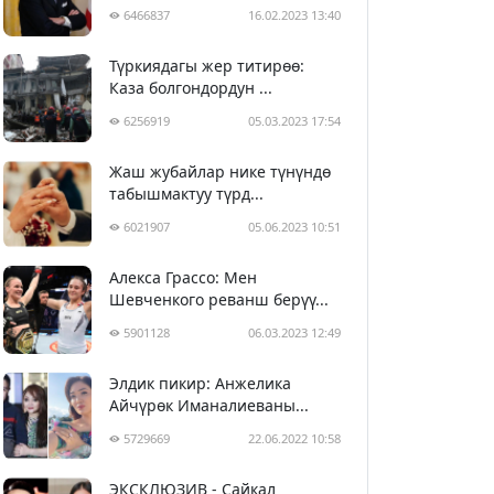
6466837
16.02.2023 13:40
Түркиядагы жер титирөө:
Каза болгондордун ...
6256919
05.03.2023 17:54
Жаш жубайлар нике түнүндө
табышмактуу түрд...
6021907
05.06.2023 10:51
Алекса Грассо: Мен
Шевченкого реванш берүү...
5901128
06.03.2023 12:49
Элдик пикир: Анжелика
Айчүрөк Иманалиеваны...
5729669
22.06.2022 10:58
ЭКСКЛЮЗИВ - Сайкал