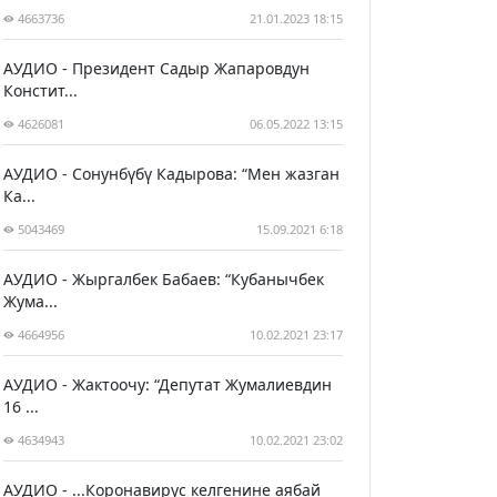
4663736
21.01.2023 18:15
АУДИО - Президент Садыр Жапаровдун
Констит...
4626081
06.05.2022 13:15
АУДИО - Сонунбүбү Кадырова: “Мен жазган
Ка...
5043469
15.09.2021 6:18
АУДИО - Жыргалбек Бабаев: “Кубанычбек
Жума...
4664956
10.02.2021 23:17
АУДИО - Жактоочу: “Депутат Жумалиевдин
16 ...
4634943
10.02.2021 23:02
АУДИО - ...Коронавирус келгенине аябай