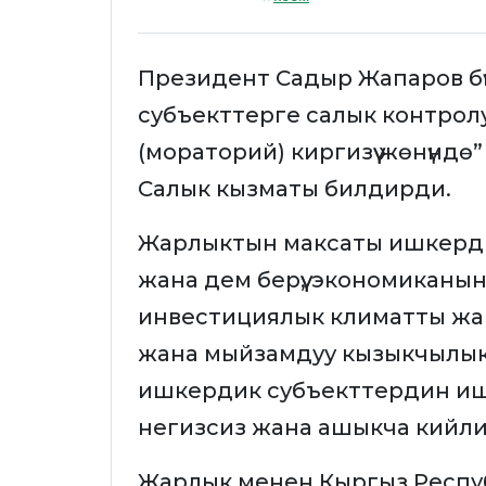
Президент Садыр Жапаров бүг
субъекттерге салык контролун
(мораторий) киргизүү жөнүндө
Салык кызматы билдирди.
Жарлыктын максаты ишкерд
жана дем берүү, экономиканын 
инвестициялык климатты жа
жана мыйзамдуу кызыкчылык
ишкердик субъекттердин и
негизсиз жана ашыкча кийлиг
Жарлык менен Кыргыз Респу