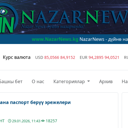
www.NazarNews.kg
NazarNews - дүйнө назарында!
www.
Курс валюта
USD
85,0566
84,9152
EUR
94,2895
94,0521
R
Башкы бет
О нас
Категориялар
Архив
На
ана паспорт берүү эрежелери
АНТ
18257
29.01.2026, 11:43