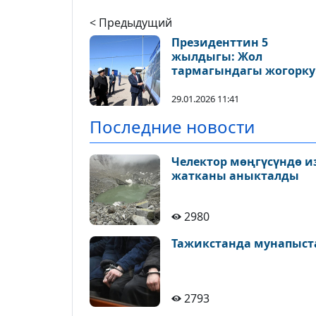
< Предыдущий
Президенттин 5
жылдыгы: Жол
тармагындагы жогорку
көрсөткүчтөр
29.01.2026 11:41
Последние новости
Челектор мөңгүсүндө и
жатканы аныкталды
2980
Тажикстанда мунапыст
2793