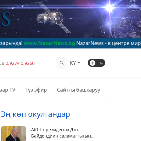
NazarNews.kg
NazarNews - в центре мирового вниман
KY
UB
0,9274
0,9260
зар TV
Түз эфир
Сайтты башкаруу
Эң көп окулгандар
АКШ президенти Джо
Байдендиин саламаттыгын...