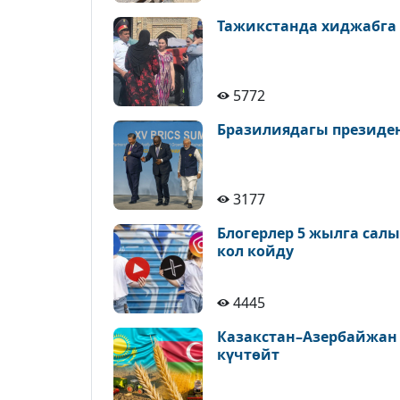
Тажикстанда хиджабга
5772
Бразилиядагы президе
3177
Блогерлер 5 жылга сал
кол койду
4445
Казакстан–Азербайжан
күчтөйт