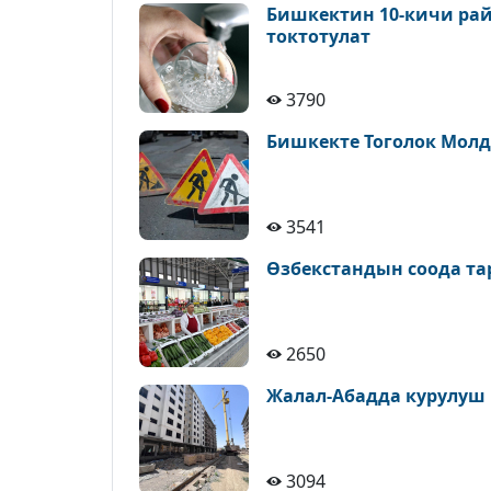
Бишкектин 10-кичи рай
токтотулат
3790
Бишкекте Тоголок Молд
3541
Өзбекстандын соода т
2650
Жалал-Абадда курулуш
3094