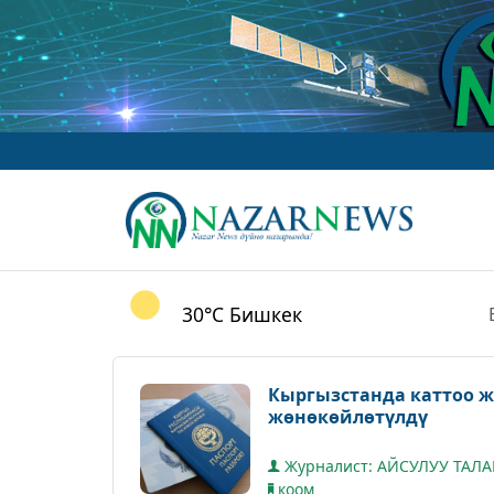
30°C
Бишкек
Кыргызстанда каттоо ж
жөнөкөйлөтүлдү
Журналист: АЙСУЛУУ ТАЛ
коом