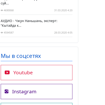
сүй...
4690068
31.03.2020 4:20
АУДИО - Чжун Наньшань, эксперт:
“Кытайда к...
4594587
28.03.2020 4:05
Мы в соцсетях
Youtube
Instagram