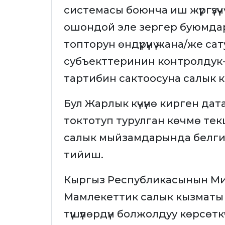
системасы боюнча иш жүргүзүү
ошондой эле зергер буюмда
топторун өндүрүүнү жана/же с
субъекттеринин контролдук
тартибин сактоосуна салык 
Бул Жарлык күчүнө кирген да
токтотуп турулган көчмө те
салык мыйзамдарында белги
тийиш.
Кыргыз Республикасынын Ми
Мамлекеттик салык кызматы 
түшүүлөрдүн болжолдуу көрсөт