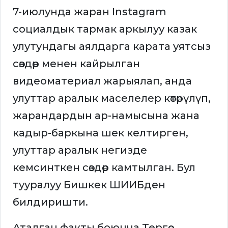
7-июлунда жаран Instagram
социалдык тармак аркылуу казак
улутундагы аялдарга карата уятсыз
сөздөр менен кайрылган
видеоматериал жарыялап, анда
улуттар аралык маселелер көтөрүлүп,
жарандардын ар-намысына жана
кадыр-баркына шек келтирген,
улуттар аралык негизде
кемсинткен сөздөр камтылган. Бул
тууралуу Бишкек ШИИБден
билдиришти.
Аталган факты боюнча Тергөө