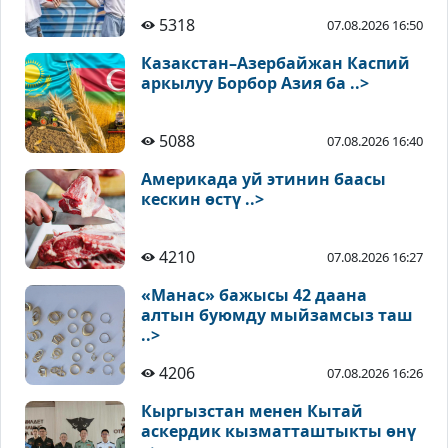
5318
07.08.2026 16:50
Казакстан–Азербайжан Каспий
аркылуу Борбор Азия ба ..>
5088
07.08.2026 16:40
Америкада уй этинин баасы
кескин өстү ..>
4210
07.08.2026 16:27
«Манас» бажысы 42 даана
алтын буюмду мыйзамсыз таш
..>
4206
07.08.2026 16:26
Кыргызстан менен Кытай
аскердик кызматташтыкты өнү