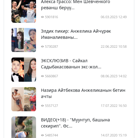
Алекса Грассо: Мен Шевченкого
реванш берүү...
5901816
06.03.2023 12:49
Элдик пикир: Анжелика Айчүрөк
Иманалиеваны...
5730287
22.06.2022 10:58
ЭКСКЛЮЗИВ - Сайкал
Садыбакасованын экс-жол...
5660867
08.06.2023 14:02
Назира Айтбекова Анжеликанын бетин
ачты
5557127
17.07.2022 16:50
ВИДЕО(+18) - "Муунтуп, башына
секирип". Өс...
5485744
14.07.2020 15:19