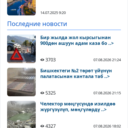
14.07.2025 9:20
Последние новости
Бир жылда жол кырсыгынан
900дөн ашуун адам каза бо ..>
3703
07.08.2026 21:24
Бишкектеги №2 төрөт үйүнүн
палатасынан кантала таб ..>
5325
07.08.2026 21:15
Челектор мөңгүсүндө изилдөө
жүргүзүлүп, мөңгүлөрдү ..>
4327
07.08.2026 18:02