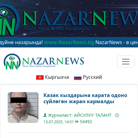
назарында!
www.NazarNews.kg
NazarNews - в центре м
Кыргызча
Русский
Казак кыздарына карата одоно
сүйлөгөн жаран кармалды
Журналист: АЙСУЛУУ ТАЛАНТ
54492
13.07.2025, 14:51