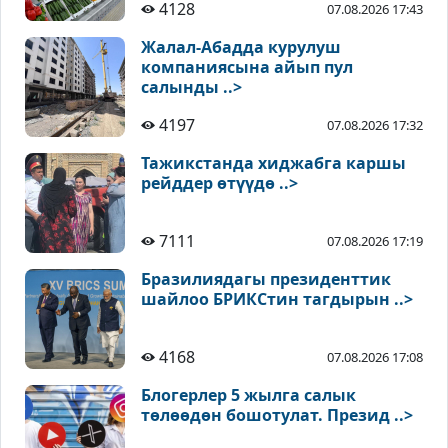
4128
07.08.2026 17:43
Жалал-Абадда курулуш
компаниясына айып пул
салынды ..>
4197
07.08.2026 17:32
Тажикстанда хиджабга каршы
рейддер өтүүдө ..>
7111
07.08.2026 17:19
Бразилиядагы президенттик
шайлоо БРИКСтин тагдырын ..>
4168
07.08.2026 17:08
Блогерлер 5 жылга салык
төлөөдөн бошотулат. Презид ..>