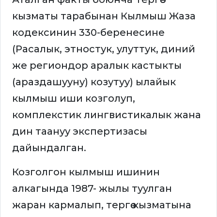
кызматы тарабынан Кылмыш Жаза
кодексинин 330-беренесине
(Расалык, этностук, улуттук, диний
же региондор аралык кастыкты
(араздашууну) козутуу) ылайык
кылмыш иши козголуп,
комплекстик лингвистикалык жана
дин таануу экспертизасы
дайындалган.
Козголгон кылмыш ишинин
алкагында 1987- жылы туулган
жаран кармалып, тергөө кызматына