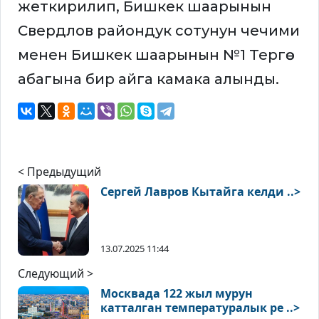
жеткирилип, Бишкек шаарынын
Свердлов райондук сотунун чечими
менен Бишкек шаарынын №1 Тергөө
абагына бир айга камака алынды.
< Предыдущий
Сергей Лавров Кытайга келди ..>
13.07.2025 11:44
Следующий >
Москвада 122 жыл мурун
катталган температуралык ре ..>