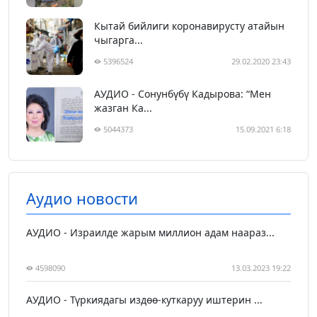
Кытай бийлиги коронавирусту атайын
чыгарга...
5396524
29.02.2020 23:43
АУДИО - Сонунбүбү Кадырова: “Мен
жазган Ка...
5044373
15.09.2021 6:18
Аудио новости
АУДИО - Израилде жарым миллион адам наараз...
4598090
13.03.2023 19:22
АУДИО - Түркиядагы издөө-куткаруу иштерин ...