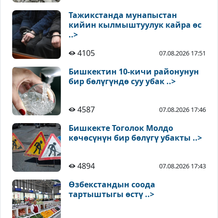
Тажикстанда мунапыстан
кийин кылмыштуулук кайра өс
..>
4105
07.08.2026 17:51
Бишкектин 10-кичи районунун
бир бөлүгүндө суу убак ..>
4587
07.08.2026 17:46
Бишкекте Тоголок Молдо
көчөсүнүн бир бөлүгү убакты ..>
4894
07.08.2026 17:43
Өзбекстандын соода
тартыштыгы өстү ..>