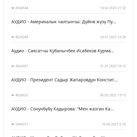
4568544
19.02.2023 21:32
АУДИО - Америкалык чалгынчы: Дүйнө жүзү Пу...
4629284
24.01.2023 14:39
Аудио - Саясатчы Кубанычбек Исабеков Курма...
4664357
21.01.2023 18:15
АУДИО - Президент Садыр Жапаровдун Констит...
4626622
06.05.2022 13:15
АУДИО - Сонунбүбү Кадырова: “Мен жазган Ка...
5044373
15.09.2021 6:18