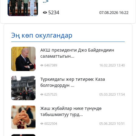
..>
5234
07.08.2026 16:22
Эң көп окулгандар
АКШ президенти Джо Байдендиин
саламаттыгын...
6467389
16.02.2023 13:40
Түркиядагы жер титирөө: Каза
болгондордун ...
6257525
05.03.2023 17:54
Жаш жубайлар нике түнүндө
табышмактуу түрд...
6022504
05.06.2023 10:51