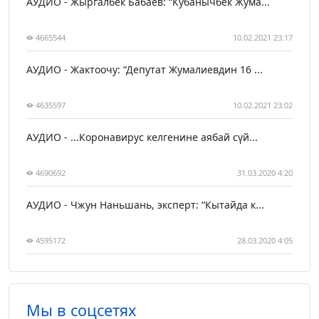
АУДИО - Жыргалбек Бабаев: “Кубанычбек Жума...
4665544
10.02.2021 23:17
АУДИО - Жактоочу: “Депутат Жумалиевдин 16 ...
4635597
10.02.2021 23:02
АУДИО - ...Коронавирус келгенине аябай сүй...
4690692
31.03.2020 4:20
АУДИО - Чжун Наньшань, эксперт: “Кытайда к...
4595172
28.03.2020 4:05
Мы в соцсетях