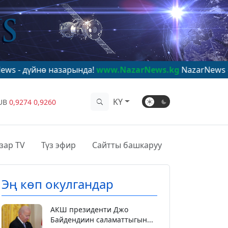
 назарында!
www.NazarNews.kg
NazarNews - в центре 
KY
UB
0,9274
0,9260
зар TV
Түз эфир
Сайтты башкаруу
Эң көп окулгандар
АКШ президенти Джо
Байдендиин саламаттыгын...