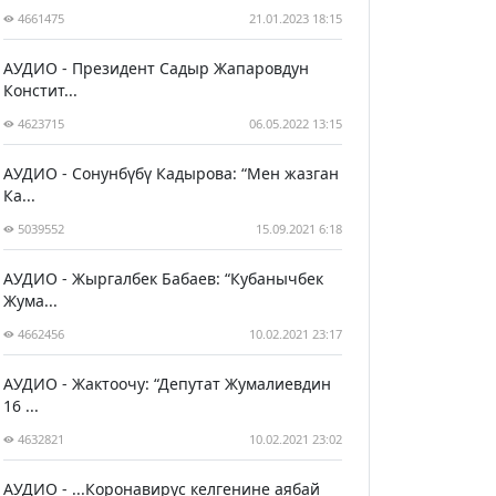
4661475
21.01.2023 18:15
АУДИО - Президент Садыр Жапаровдун
Констит...
4623715
06.05.2022 13:15
АУДИО - Сонунбүбү Кадырова: “Мен жазган
Ка...
5039552
15.09.2021 6:18
АУДИО - Жыргалбек Бабаев: “Кубанычбек
Жума...
4662456
10.02.2021 23:17
АУДИО - Жактоочу: “Депутат Жумалиевдин
16 ...
4632821
10.02.2021 23:02
АУДИО - ...Коронавирус келгенине аябай