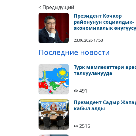
< Предыдущий
Президент Кочкор
районунун социалдык-
экономикалык өнүгүүс
менен таанышты
23.06.2026 17:53
Последние новости
Түрк мамлекеттери ара
талкууланууда
491
Президент Садыр Жапа
кабыл алды
2515