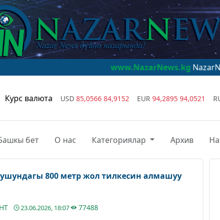
www.NazarNews.kg
NazarNews - дүйнө
Курс валюта
USD
85,0566
84,9152
EUR
94,2895
94,0521
R
Башкы бет
О нас
Категориялар
Архив
На
тушундагы 800 метр жол тилкесин алмашуу
АНТ
77488
23.06.2026, 18:07