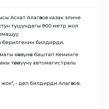
сы Аскат Алагөзов казак элине
ктун тушундагы 800 метр жол
алмашуу
 берилгенин билдирди.
аты көчөсүнөн баштап Кеминге
акы төлөнүүчү автомагистраль
жок", - деп билдирди Алагөзов.