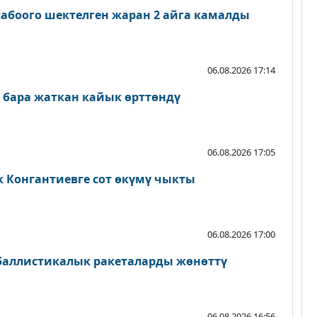
абоого шектелген жаран 2 айга камалды
06.08.2026 17:14
 бара жаткан кайык өрттөндү
06.08.2026 17:05
к Конгантиевге сот өкүмү чыкты
06.08.2026 17:00
 баллистикалык ракеталарды жөнөттү
06.08.2026 16:56