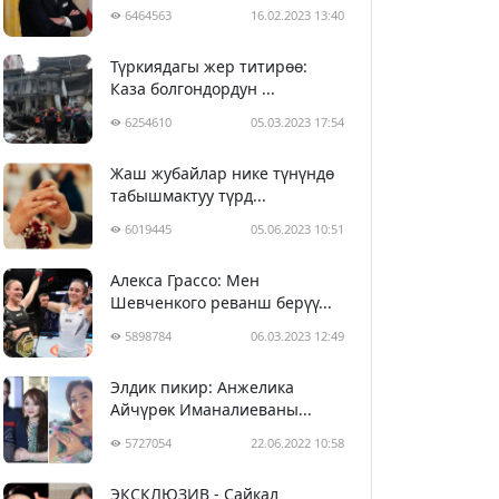
6464563
16.02.2023 13:40
Түркиядагы жер титирөө:
Каза болгондордун ...
6254610
05.03.2023 17:54
Жаш жубайлар нике түнүндө
табышмактуу түрд...
6019445
05.06.2023 10:51
Алекса Грассо: Мен
Шевченкого реванш берүү...
5898784
06.03.2023 12:49
Элдик пикир: Анжелика
Айчүрөк Иманалиеваны...
5727054
22.06.2022 10:58
ЭКСКЛЮЗИВ - Сайкал