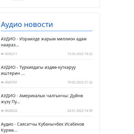
Аудио новости
АУДИО - Израилде жарым миллион адам
наараз...
4595211
13.03.2023 19:22
АУДИО - Түркиядагы издөө-куткаруу
иштерин ...
4565741
19.02.2023 21:32
АУДИО - Америкалык чалгынчы: Дүйнө
жүзү Пу...
4626522
24.01.2023 14:39
Аудио - Саясатчы Кубанычбек Исабеков
Курма...