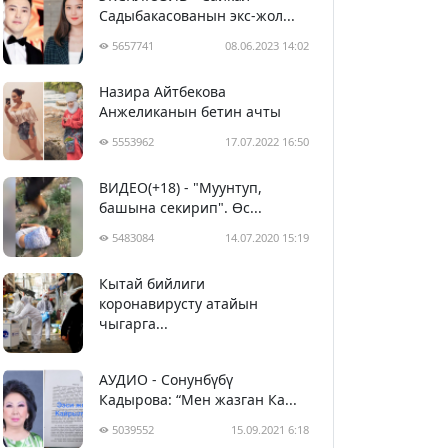
Садыбакасованын экс-жол...
5657741
08.06.2023 14:02
Назира Айтбекова
Анжеликанын бетин ачты
5553962
17.07.2022 16:50
ВИДЕО(+18) - "Муунтуп,
башына секирип". Өс...
5483084
14.07.2020 15:19
Кытай бийлиги
5393445
29.02.2020 23:43
коронавирусту атайын
чыгарга...
АУДИО - Сонунбүбү
Кадырова: “Мен жазган Ка...
5039552
15.09.2021 6:18