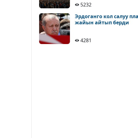
5232
Эрдоганго кол салуу п
жайын айтып берди
4281