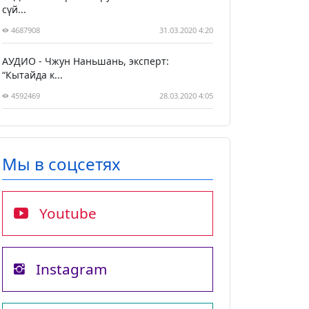
сүй...
4687908
31.03.2020 4:20
АУДИО - Чжун Наньшань, эксперт:
“Кытайда к...
4592469
28.03.2020 4:05
Мы в соцсетях
Youtube
Instagram