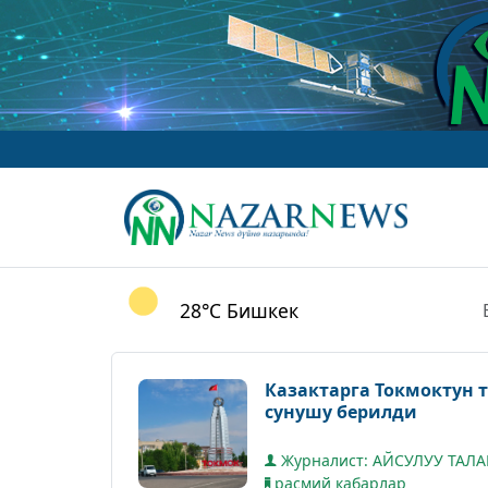
28°C
Бишкек
Казактарга Токмоктун 
сунушу берилди
Журналист: АЙСУЛУУ ТАЛ
расмий кабарлар