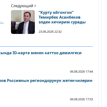
Следующий >
“Курту ойгонгон”
Темирбек Асанбеков
ү
элден кечирим сурады
23.06.2026 22:32
сында ID-карта менен каттоо демилгеси
06.08.2026 17:44
ров Россиянын региондорунун жетекчилерин
06.08.2026 17:33