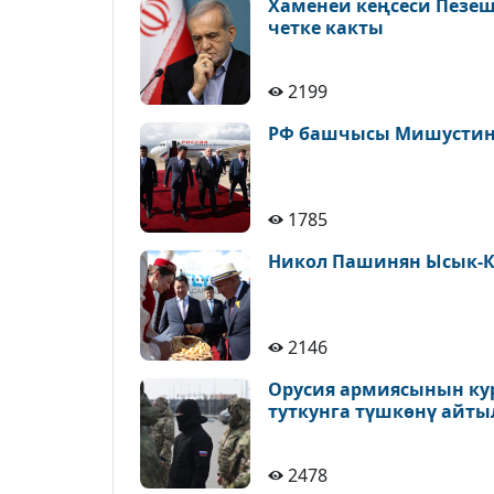
Хаменеи кеңсеси Пезе
четке какты
2199
РФ башчысы Мишустин 
1785
Никол Пашинян Ысык-К
2146
Орусия армиясынын ку
туткунга түшкөнү айт
2478