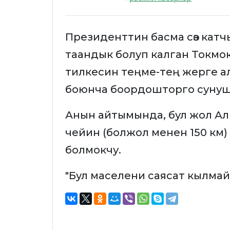
Президенттин басма сөз катчы
таандык болуп калган Токмо
тилкесин теңме-тең жерге 
боюнча боордошторго сунуш
Анын айтымында, бул жол Алм
чейин (болжол менен 150 км) 
болмокчу.
"Бул маселени саясат кылмай 