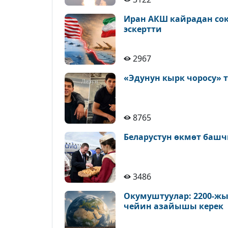
Иран АКШ кайрадан сокк
эскертти
2967
«Эдунун кырк чоросу» 
8765
Беларустун өкмөт башч
3486
Окумуштуулар: 2200-жы
чейин азайышы керек