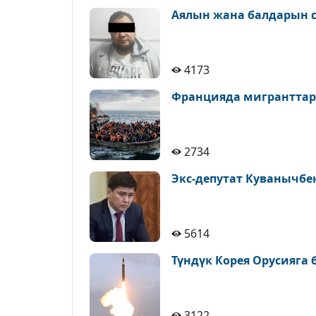
Аялын жана балдарын с
4173
Францияда мигранттар
2734
Экс-депутат Куванычбе
5614
Түндүк Корея Орусияга
3122