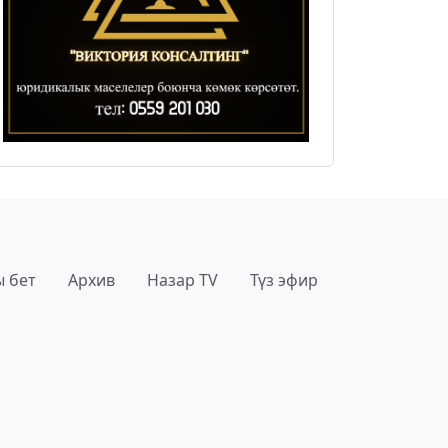
 бет
Архив
Назар TV
Түз эфир