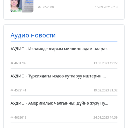
5052300
15.09.2021 6:18
Аудио новости
АУДИО - Израилде жарым миллион адам наараз...
4601709
13.03.2023 19:22
АУДИО - Түркиядагы издөө-куткаруу иштерин ...
4572141
19.02.2023 21:32
АУДИО - Америкалык чалгынчы: Дүйнө жүзү Пу...
4632618
24.01.2023 14:39