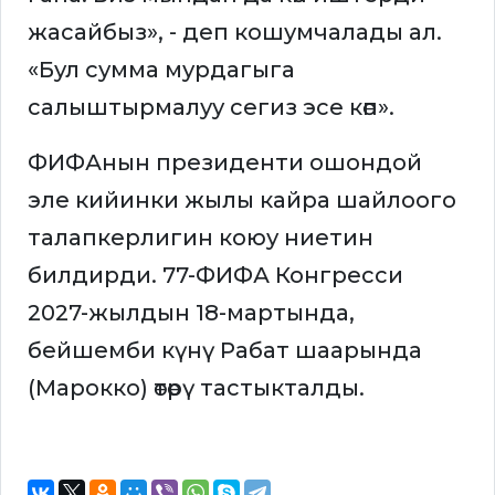
жасайбыз», - деп кошумчалады ал.
«Бул сумма мурдагыга
салыштырмалуу сегиз эсе көп».
ФИФАнын президенти ошондой
эле кийинки жылы кайра шайлоого
талапкерлигин коюу ниетин
билдирди. 77-ФИФА Конгресси
2027-жылдын 18-мартында,
бейшемби күнү Рабат шаарында
(Марокко) өтөрү тастыкталды.