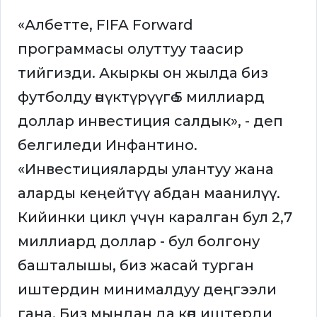
«Албетте, FIFA Forward
программасы олуттуу таасир
тийгизди. Акыркы он жылда биз
футболду өнүктүрүүгө 5 миллиард
доллар инвестиция салдык», - деп
белгиледи Инфантино.
«Инвестицияларды улантуу жана
аларды кеңейтүү абдан маанилүү.
Кийинки цикл үчүн каралган бул 2,7
миллиард доллар - бул болгону
башталышы, биз жасай турган
иштердин минималдуу деңгээли
гана. Биз мындан да көп иштерди