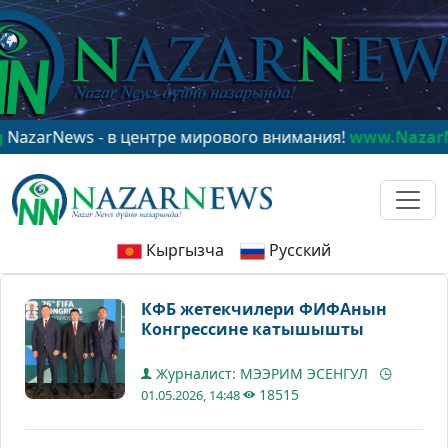
ews - в центре мирового внимания!
www.NazarNews.k
Кыргызча
Русский
КФБ жетекчилери ФИФАнын
Конгрессине катышышты
Журналист: МЭЭРИМ ЭСЕНГУЛ
18515
01.05.2026, 14:48