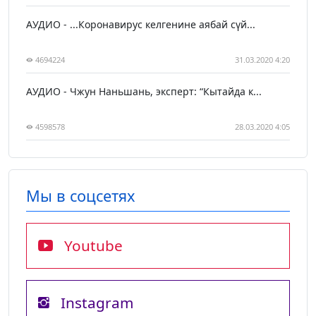
АУДИО - ...Коронавирус келгенине аябай сүй...
4694224
31.03.2020 4:20
АУДИО - Чжун Наньшань, эксперт: “Кытайда к...
4598578
28.03.2020 4:05
Мы в соцсетях
Youtube
Instagram