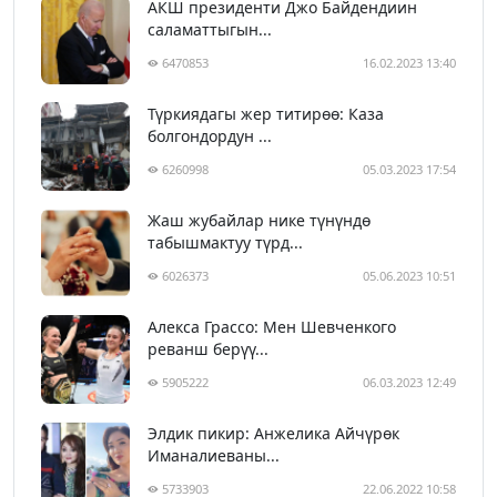
АКШ президенти Джо Байдендиин
саламаттыгын...
6470853
16.02.2023 13:40
Түркиядагы жер титирөө: Каза
болгондордун ...
6260998
05.03.2023 17:54
Жаш жубайлар нике түнүндө
табышмактуу түрд...
6026373
05.06.2023 10:51
Алекса Грассо: Мен Шевченкого
реванш берүү...
5905222
06.03.2023 12:49
Элдик пикир: Анжелика Айчүрөк
Иманалиеваны...
5733903
22.06.2022 10:58