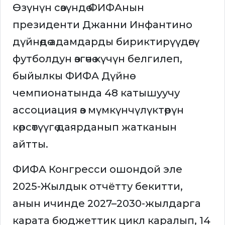
Өзүнүн сөзүндө ФИФАнын
президенти Джанни Инфантино
дүйнөдө адамдарды бириктирүүдөгү
футболдун өзгөчө күчүн белгилеп,
быйылкы ФИФА Дүйнө
чемпионатында 48 катышуучу
ассоциация өз мүмкүнчүлүктөрүн
көрсөтүүгө даярданып жатканын
айтты.
ФИФА Конгресси ошондой эле
2025-Жылдык отчётту бекитти,
анын ичинде 2027–2030-жылдарга
карата бюджеттик цикл каралып, 14