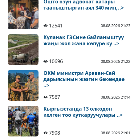
Ошто өзүн адвокат катары
тааныштырган аял 340 миң ..>
12541
08.08.2026 21:23
Куланак ГЭСине байланыштуу
жаңы жол жана көпүрө ку ..>
10696
08.08.2026 21:22
ӨКМ министри Араван-Сай
дарыясынын жээгин бекемдөө
..>
7567
08.08.2026 21:14
Кыргызстанда 13 өлкөдөн
келген тоо куткаруучулары ..>
7908
08.08.2026 21:01