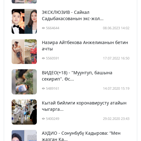
ЭКСКЛЮЗИВ - Сайкал
Садыбакасованын экс-жол...
5664644
08.06.2023 14:02
Назира Айтбекова Анжеликанын бетин
ачты
5560591
17.07.2022 16:50
ВИДЕО(+18) - "Муунтуп, башына
секирип". Өс...
5489161
14.07.2020 15:19
Кытай бийлиги коронавирусту атайын
чыгарга...
5400249
29.02.2020 23:43
АУДИО - Сонунбүбү Кадырова: “Мен
жазган Ка...