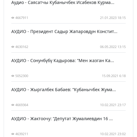
Аудио - Саясатчы Кубанычбек Исабеков Курма...
4667911
21.01.2023 18:15
АУДИО - Президент Садыр Жапаровдун Констит...
4630162
06.05.2022 13:15
АУДИО - Сонунбүбү Кадырова: “Мен жазган Ка...
5052300
15.09.2021 6:18
АУДИО - Жыргалбек Бабаев: “Кубанычбек Жума...
4669364
10.02.2021 23:17
АУДИО - Жактоочу: “Депутат Жумалиевдин 16 ...
4639211
10.02.2021 23:02