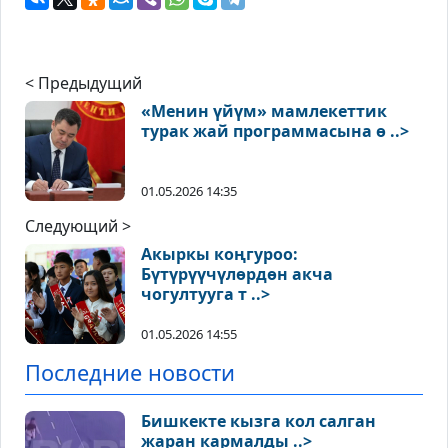
< Предыдущий
«Менин үйүм» мамлекеттик
турак жай программасына ө ..>
01.05.2026 14:35
Следующий >
Акыркы коңгуроо:
Бүтүрүүчүлөрдөн акча
чогултууга т ..>
01.05.2026 14:55
Последние новости
Бишкекте кызга кол салган
жаран кармалды ..>