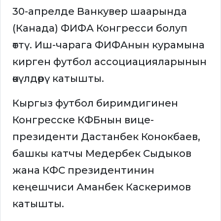
30-апрелде Ванкувер шаарында
(Канада) ФИФА Конгресси болуп
өттү. Иш-чарага ФИФАнын курамына
кирген футбол ассоциацияларынын
өкүлдөрү катышты.
Кыргыз футбол биримдигинен
Конгресске КФБнын вице-
президенти Дастанбек Конокбаев,
башкы катчы Медербек Сыдыков
жана КФС президентинин
кеңешчиси Аманбек Каскеримов
катышты.