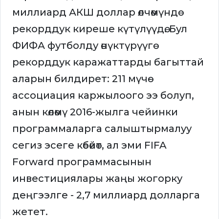
миллиард АКШ доллар өлчөмүндө
рекорддук киреше күтүлүүдө. Бул
ФИФА футболду өнүктүрүүгө
рекорддук каражаттарды багыттай
аларын билдирет: 211 мүчө-
ассоциация каржылоого ээ болуп,
анын көлөмү 2016-жылга чейинки
программаларга салыштырмалуу
сегиз эсеге көбөйөт, ал эми FIFA
Forward программасынын
инвестициялары жаңы жогорку
деңгээлге - 2,7 миллиард долларга
жетет.