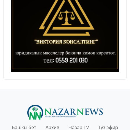
Башкы бет
Архив
Назар TV
Түз эфир