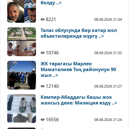
болду ..>
8221
08.08.2026 21:34
Талас облусунда бир катар жол
объектилеринде жүргү ..>
10746
08.08.2026 21:32
ЖК төрагасы Марлен
Маматалиев Тоң районунун 90
жыл ..>
12140
08.08.2026 21:27
Кемпир-Абаддагы башы жок
жансыз дене: Милиция өздү ..>
16556
08.08.2026 21:24