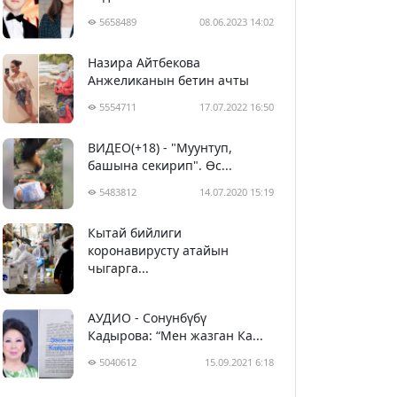
5658489
08.06.2023 14:02
Назира Айтбекова
Анжеликанын бетин ачты
5554711
17.07.2022 16:50
ВИДЕО(+18) - "Муунтуп,
башына секирип". Өс...
5483812
14.07.2020 15:19
Кытай бийлиги
5394111
29.02.2020 23:43
коронавирусту атайын
чыгарга...
АУДИО - Сонунбүбү
Кадырова: “Мен жазган Ка...
5040612
15.09.2021 6:18