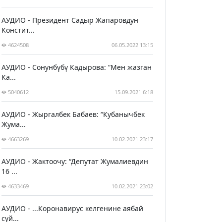
АУДИО - Президент Садыр Жапаровдун
Констит...
4624508
06.05.2022 13:15
АУДИО - Сонунбүбү Кадырова: “Мен жазган
Ка...
5040612
15.09.2021 6:18
АУДИО - Жыргалбек Бабаев: “Кубанычбек
Жума...
4663269
10.02.2021 23:17
АУДИО - Жактоочу: “Депутат Жумалиевдин
16 ...
4633469
10.02.2021 23:02
АУДИО - ...Коронавирус келгенине аябай
сүй...