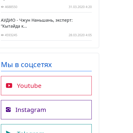
4688550
31.03.2020 4:20
АУДИО - Чжун Наньшань, эксперт:
“Кытайда к...
4593245
28.03.2020 4:05
Мы в соцсетях
Youtube
Instagram