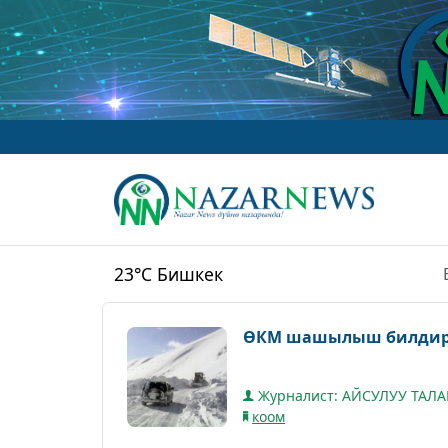
23°C
Бишкек
ӨКМ шашылыш билдирү
Журналист: АЙСУЛУУ ТАЛ
коом