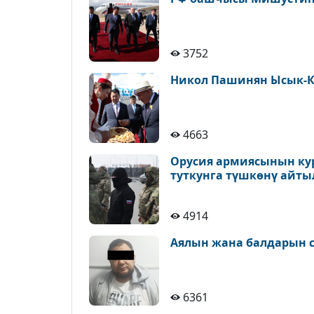
3752
Никол Пашинян Ысык-К
4663
Орусия армиясынын ку
туткунга түшкөнү айт
4914
Аялын жана балдарын с
6361