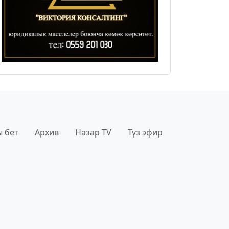
 бет
Архив
Назар TV
Түз эфир