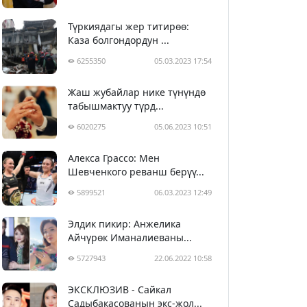
Түркиядагы жер титирөө:
Каза болгондордун ...
6255350
05.03.2023 17:54
Жаш жубайлар нике түнүндө
табышмактуу түрд...
6020275
05.06.2023 10:51
Алекса Грассо: Мен
Шевченкого реванш берүү...
5899521
06.03.2023 12:49
Элдик пикир: Анжелика
Айчүрөк Иманалиеваны...
5727943
22.06.2022 10:58
ЭКСКЛЮЗИВ - Сайкал
Садыбакасованын экс-жол...