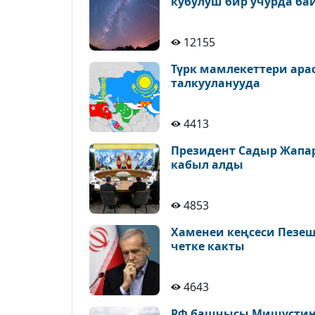
кубулуш бир учурда ба
12155
Түрк мамлекеттери ара
талкууланууда
4413
Президент Садыр Жапа
кабыл алды
4853
Хаменеи кеңсеси Пезе
четке какты
4643
РФ башчысы Мишустин 