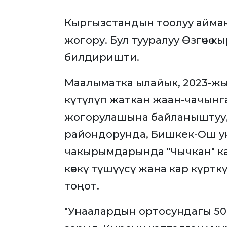
Кыргызстандын тоолуу аймак
жогору. Бул тууралуу Өзгөчө
билдиришти.
Маалыматка ылайык, 2023-ж
күтүлүп жаткан жаан-чачын
жогорулашына байланыштуу,
райондорунда, Бишкек-Ош ун
чакырымдарында "Чычкан" ка
көчкү түшүүcү жана кар күрткү
тоңот.
"Унаалардын ортосундагы 5