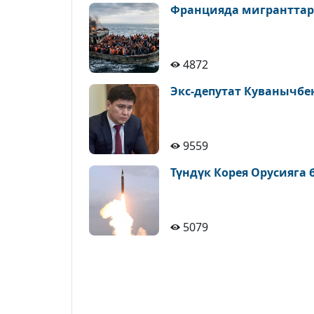
Францияда мигранттар
4872
Экс-депутат Куванычбе
9559
Түндүк Корея Орусияга
5079