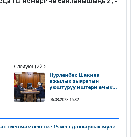
рда 112 номерине байланышыңыз", -
Следующий >
Нурланбек Шакиев
ажылык зыяратын
уюштуруу иштери ачык
болушун белгиледи
06.03.2023 16:32
антиев мамлекетке 15 млн долларлык мүлк