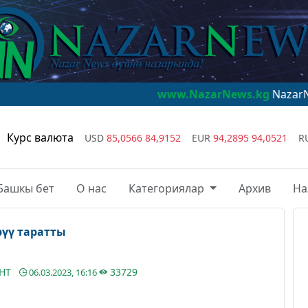
www.NazarNews.kg
NazarNews - дүйнө
Курс валюта
USD
85,0566
84,9152
EUR
94,2895
94,0521
R
Башкы бет
О нас
Категориялар
Архив
На
ү таратты
АНТ
33729
06.03.2023, 16:16