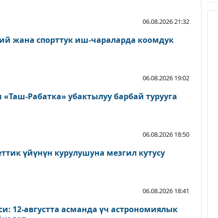
06.08.2026 21:32
ий жана спорттук иш-чараларда коомдук
06.08.2026 19:02
«Таш-Рабатка» убактылуу барбай турууга
06.08.2026 18:50
еттик үйүнүн курулушуна мезгил кутусу
06.08.2026 18:41
и: 12-августта асманда үч астрономиялык