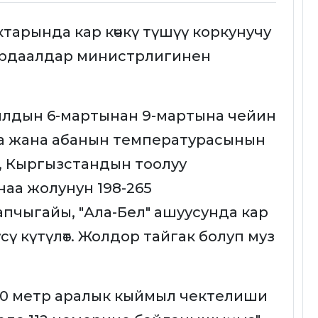
тарында кар көчкү түшүү коркунучу
 кырдаалдар министрлигинен
ылдын 6-мартынан 9-мартына чейин
га жана абанын температурасынын
 Кыргызстандын тоолуу
аа жолунун 198-265
пчыгайы, "Ала-Бел" ашуусунда кар
сү күтүлөт. Жолдор тайгак болуп муз
00 метр аралык кыймыл чектелиши