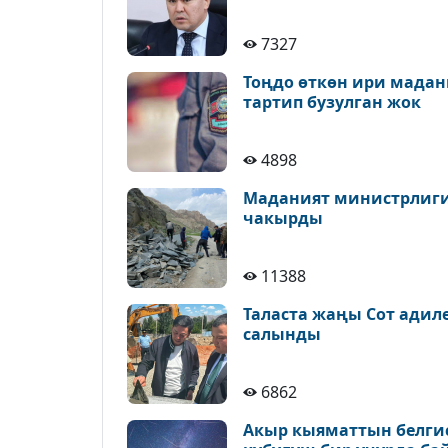
7327
Тоңдо өткөн ири мадан
тартип бузулган жок
4898
Маданият министрлиги 
чакырды
11388
Таласта жаңы Сот адил
салынды
6862
Акыр кыяматтын белгис