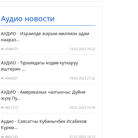
Аудио новости
АУДИО - Израилде жарым миллион адам
наараз...
4596073
13.03.2023 19:22
АУДИО - Түркиядагы издөө-куткаруу
иштерин ...
4566427
19.02.2023 21:32
АУДИО - Америкалык чалгынчы: Дүйнө
жүзү Пу...
4627313
24.01.2023 14:39
Аудио - Саясатчы Кубанычбек Исабеков
Курма...
4662143
21.01.2023 18:15