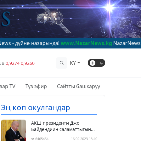
 назарында!
www.NazarNews.kg
NazarNews - в центре 
KY
UB
0,9274
0,9260
зар TV
Түз эфир
Сайтты башкаруу
Эң көп окулгандар
АКШ президенти Джо
Байдендиин саламаттыгын...
6465454
16.02.2023 13:40