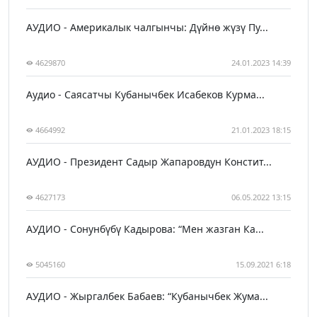
АУДИО - Америкалык чалгынчы: Дүйнө жүзү Пу...
4629870
24.01.2023 14:39
Аудио - Саясатчы Кубанычбек Исабеков Курма...
4664992
21.01.2023 18:15
АУДИО - Президент Садыр Жапаровдун Констит...
4627173
06.05.2022 13:15
АУДИО - Сонунбүбү Кадырова: “Мен жазган Ка...
5045160
15.09.2021 6:18
АУДИО - Жыргалбек Бабаев: “Кубанычбек Жума...