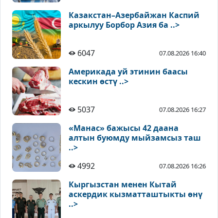
Казакстан–Азербайжан Каспий
аркылуу Борбор Азия ба ..>
6047
07.08.2026 16:40
Америкада уй этинин баасы
кескин өстү ..>
5037
07.08.2026 16:27
«Манас» бажысы 42 даана
алтын буюмду мыйзамсыз таш
..>
4992
07.08.2026 16:26
Кыргызстан менен Кытай
аскердик кызматташтыкты өнү
..>