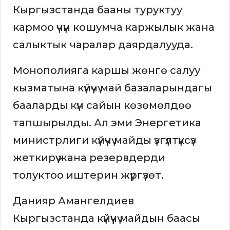
Кыргызстанда бааны туруктуу
кармоо үчүн кошумча каржылык жана
салыктык чаралар даярдалууда.
Монополияга каршы жөнгө салуу
кызматына күйүүчү май базаларындагы
бааларды күн сайын көзөмөлдөө
тапшырылды. Ал эми Энергетика
министрлиги күйүүчү майды үзгүлтүксүз
жеткирүү жана резервдерди
толуктоо иштерин жүргүзөт.
Данияр Амангелдиев
Кыргызстанда күйүүчү майдын баасы