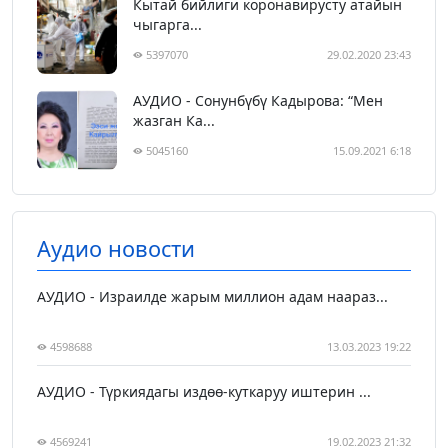
Кытай бийлиги коронавирусту атайын
чыгарга...
5397070
29.02.2020 23:43
АУДИО - Сонунбүбү Кадырова: “Мен
жазган Ка...
5045160
15.09.2021 6:18
Аудио новости
АУДИО - Израилде жарым миллион адам наараз...
4598688
13.03.2023 19:22
АУДИО - Түркиядагы издөө-куткаруу иштерин ...
4569241
19.02.2023 21:32