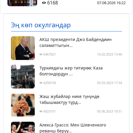
6168
07.08.2026 16:22
Эң көп окулгандар
АКШ президенти Джо Байдендиин
саламаттыгын...
6467821
16.02.2023 13:40
Түркиядагы жер титирөө: Каза
болгондордун ...
6258159
05.03.2023 17:54
Жаш жубайлар нике түнүндө
табышмактуу түрд...
6023151
05.06.2023 10:51
Алекса Грассо: Мен Шевченкого
реванш берүү...