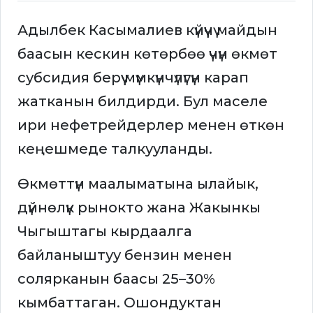
Адылбек Касымалиев күйүүчү майдын
баасын кескин көтөрбөө үчүн өкмөт
субсидия берүү мүмкүнчүлүгүн карап
жатканын билдирди. Бул маселе
ири нефетрейдерлер менен өткөн
кеңешмеде талкууланды.
Өкмөттүн маалыматына ылайык,
дүйнөлүк рынокто жана Жакынкы
Чыгыштагы кырдаалга
байланыштуу бензин менен
солярканын баасы 25–30%
кымбаттаган. Ошондуктан