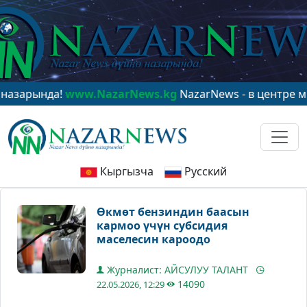
ында!
www.NazarNews.kg
NazarNews - в центре мирово
Кыргызча
Русский
Өкмөт бензиндин баасын
кармоо үчүн субсидия
маселесин кароодо
Журналист: АЙСУЛУУ ТАЛАНТ
14090
22.05.2026, 12:29