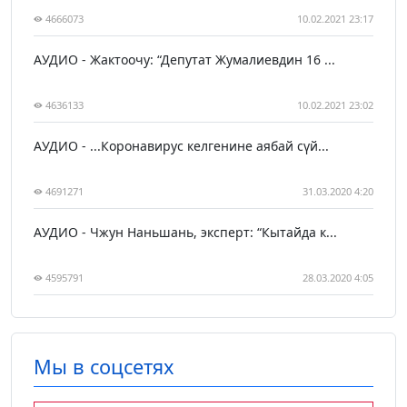
4666073
10.02.2021 23:17
АУДИО - Жактоочу: “Депутат Жумалиевдин 16 ...
4636133
10.02.2021 23:02
АУДИО - ...Коронавирус келгенине аябай сүй...
4691271
31.03.2020 4:20
АУДИО - Чжун Наньшань, эксперт: “Кытайда к...
4595791
28.03.2020 4:05
Мы в соцсетях