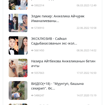
5902314
06.03.2023 12:49
Элдик пикир: Анжелика Айчүрөк
Иманалиеваны...
5730910
22.06.2022 10:58
ЭКСКЛЮЗИВ - Сайкал
Садыбакасованын экс-жол...
5661450
08.06.2023 14:02
Назира Айтбекова Анжеликанын бетин
ачты
5557663
17.07.2022 16:50
ВИДЕО(+18) - "Муунтуп, башына
секирип". Өс...
5486247
14.07.2020 15:19