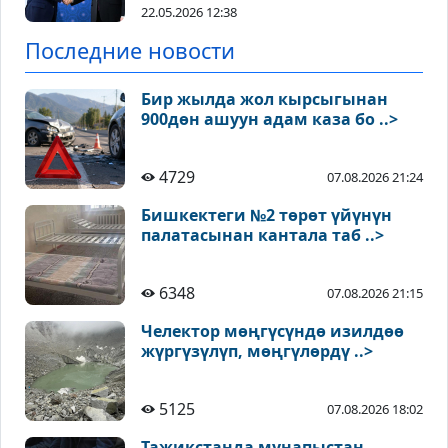
22.05.2026 12:38
Последние новости
Бир жылда жол кырсыгынан
900дөн ашуун адам каза бо ..>
4729
07.08.2026 21:24
Бишкектеги №2 төрөт үйүнүн
палатасынан кантала таб ..>
6348
07.08.2026 21:15
Челектор мөңгүсүндө изилдөө
жүргүзүлүп, мөңгүлөрдү ..>
5125
07.08.2026 18:02
Тажикстанда мунапыстан