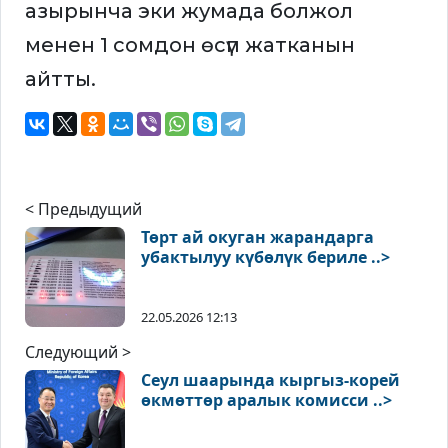
азырынча эки жумада болжол
менен 1 сомдон өсүп жатканын
айтты.
< Предыдущий
Төрт ай окуган жарандарга
убактылуу күбөлүк бериле ..>
22.05.2026 12:13
Следующий >
Сеул шаарында кыргыз-корей
өкмөттөр аралык комисси ..>