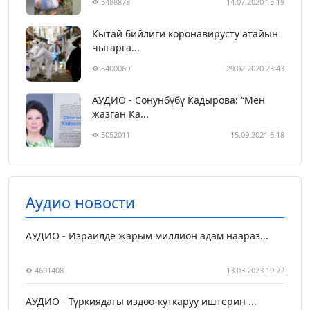
5488878
14.07.2020 15:19
Кытай бийлиги коронавирусту атайын
чыгарга...
5400060
29.02.2020 23:43
АУДИО - Сонунбүбү Кадырова: “Мен
жазган Ка...
5052011
15.09.2021 6:18
Аудио новости
АУДИО - Израилде жарым миллион адам наараз...
4601408
13.03.2023 19:22
АУДИО - Түркиядагы издөө-куткаруу иштерин ...