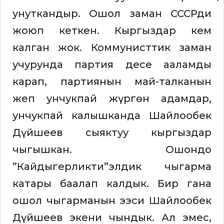
унуткандыр. Ошол заман СССРди
жоюп кеткен. Кыргыздар кем
калган жок. Коммунисттик заман
учурунда партия десе ааламды
карап, партиянын май-талканын
жеп унчукпай жүргөн адамдар,
унчукпай калышканда Шайлообек
Дүйшеев сыяктуу кыргыздар
чыгышкан. Ошондо
”Кайдыгерликти”элдик чыгарма
катары баалап калдык. Бир гана
ошол чыгарманын ээси Шайлообек
Дүйшеев экени чындык. Ал эмес,