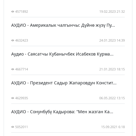
4571892
19.02.2023 21:32
АУДИО - Америкалык чалгынчы: Дүйнө жүзү Пу...
4632423
24.01.2023 14:39
Аудио - Саясатчы Кубанычбек Исабеков Курма...
4667714
21.01.2023 18:15
АУДИО - Президент Садыр Жапаровдун Констит...
4629935
06.05.2022 13:15
АУДИО - Сонунбүбү Кадырова: “Мен жазган Ка...
5052011
15.09.2021 6:18