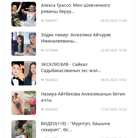
Алекса Грассо: Мен Шевченкого
реванш берүү...
5904977
06.03.2023 12:49
Элдик пикир: Анжелика Айчүрөк
Иманалиеваны...
5733648
22.06.2022 10:58
ЭКСКЛЮЗИВ - Сайкал
Садыбакасованын экс-жол...
5664422
08.06.2023 14:02
Назира Айтбекова Анжеликанын бетин
ачты
5560422
17.07.2022 16:50
ВИДЕО(+18) - "Муунтуп, башына
секирип". Өс...