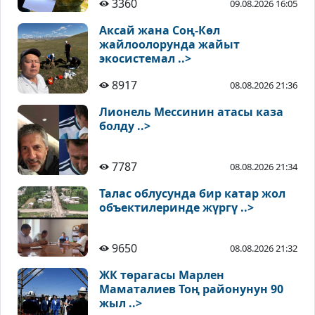
3360
09.08.2026 16:05
Аксай жана Соң-Көл
жайлоолорунда жайыт
экосистемал ..>
8917
08.08.2026 21:36
Лионель Мессинин атасы каза
болду ..>
7787
08.08.2026 21:34
Талас облусунда бир катар жол
объектилеринде жүргү ..>
9650
08.08.2026 21:32
ЖК төрагасы Марлен
Маматалиев Тоң районунун 90
жыл ..>