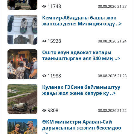
11748
08.08.2026 21:27
Кемпир-Абаддагы башы жок
жансыз дене: Милиция өздү ..>
15928
08.08.2026 21:24
Ошто өзүн адвокат катары
тааныштырган аял 340 миң ..>
11988
08.08.2026 21:23
Куланак ГЭСине байланыштуу
жаңы жол жана көпүрө ку ..>
9808
08.08.2026 21:22
ӨКМ министри Араван-Сай
дарыясынын жээгин бекемдөө
..>