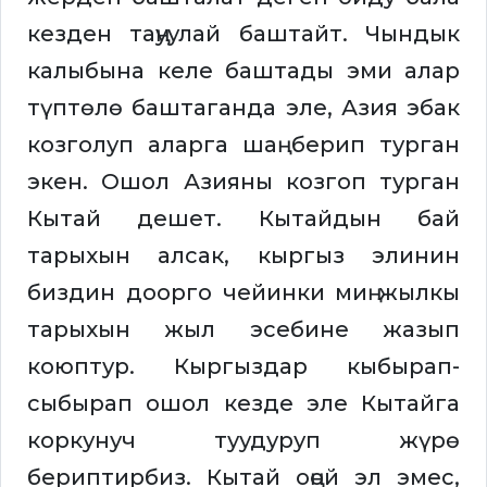
кезден таңуулай баштайт. Чындык
калыбына келе баштады эми алар
түптөлө баштаганда эле, Азия эбак
козголуп аларга шаң берип турган
экен. Ошол Азияны козгоп турган
Кытай дешет. Кытайдын бай
тарыхын алсак, кыргыз элинин
биздин доорго чейинки миң жылкы
тарыхын жыл эсебине жазып
коюптур. Кыргыздар кыбырап-
сыбырап ошол кезде эле Кытайга
коркунуч туудуруп жүрө
бериптирбиз. Кытай оңой эл эмес,