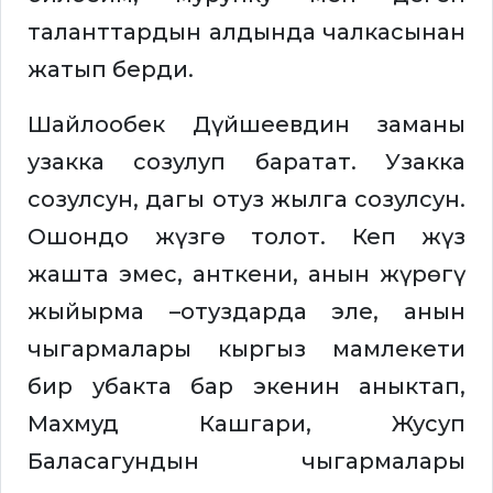
таланттардын алдында чалкасынан
жатып берди.
Шайлообек Дүйшеевдин заманы
узакка созулуп баратат. Узакка
созулсун, дагы отуз жылга созулсун.
Ошондо жүзгө толот. Кеп жүз
жашта эмес, анткени, анын жүрөгү
жыйырма –отуздарда эле, анын
чыгармалары кыргыз мамлекети
бир убакта бар экенин аныктап,
Махмуд Кашгари, Жусуп
Баласагундын чыгармалары