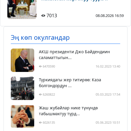
7013
08.08.2026 16:59
Эң көп окулгандар
АКШ президенти Джо Байдендиин
саламаттыгын...
6470590
16.02.2023 13:40
Түркиядагы жер титирөө: Каза
болгондордун ...
6260822
05.03.2023 17:54
Жаш жубайлар нике түнүндө
табышмактуу түрд...
6026135
05.06.2023 10:51