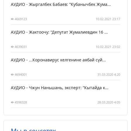
АУДИО - Жыргалбек Бабаев: “Кубанычбек Жума...
4669123
10.02.2021 23:17
АУДИО - Жактоочу: “Депутат Жумалиевдин 16 ...
4639031
10.02.2021 23:02
АУДИО - ...Коронавирус келгенине аябай сүй...
4694001
31.03.2020 4:20
АУДИО - Чжун Наньшань, эксперт: “Кытайда к...
4598328
28.03.2020 4:05
Мы в соцсетях