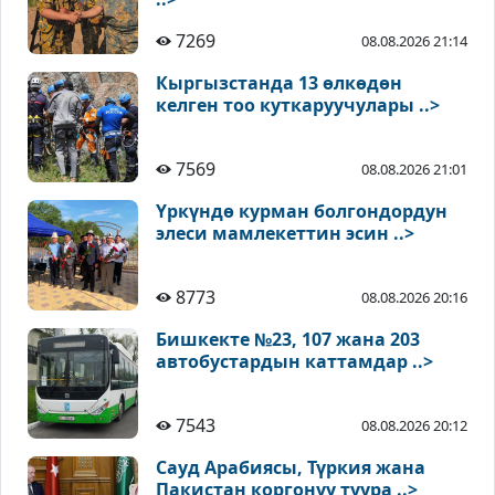
7269
08.08.2026 21:14
Кыргызстанда 13 өлкөдөн
келген тоо куткаруучулары ..>
7569
08.08.2026 21:01
Үркүндө курман болгондордун
элеси мамлекеттин эсин ..>
8773
08.08.2026 20:16
Бишкекте №23, 107 жана 203
автобустардын каттамдар ..>
7543
08.08.2026 20:12
Сауд Арабиясы, Түркия жана
Пакистан коргонуу туура ..>