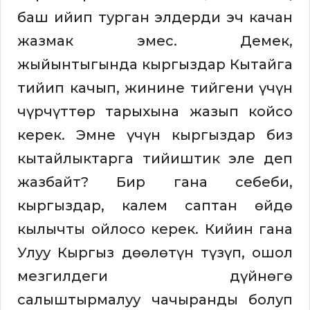
баш ийип турган элдерди эч качан
жазмак эмес. Демек,
жыйынтыгында кыргыздар Кытайга
тийип качып, жинине тийгени үчүн
чүрчүттөр тарыхына жазып койсо
керек. Эмне үчүн кыргыздар биз
кытайлыктарга тийиштик эле деп
жазбайт? Бир гана себеби,
кыргыздар, калем саптан өйдө
кылычты ойлосо керек. Кийин гана
Улуу Кыргыз дөөлөтүн түзүп, ошол
мезгилдеги дүйнөгө
салыштырмалуу чачыранды болуп