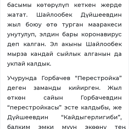
басымы көтөрүлүп кеткен жерде
жатат. Шайлообек Дүйшеевдин
жыл боюу өтө турган мааракеси
унутулуп, элдин бары коронавирус
деп калган. Эл акыны Шайлообек
мырза кандай сыйлык алганын да
укпай калдык.
Учурунда Горбачев “Перестройка”
деген заманды кийирген. Жыл
өткөн сайын Горбачевдин
“перестройкасы” эсте калдыбы, же
Дүйшеевдин “Кайдыгерлигиби”,
балким эмки муун экөөнү тең