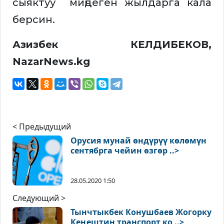
сыяктуу миңдеген жылдарга кала
берсин.
Азизбек КЕЛДИБЕКОВ,
NazarNews.kg
< Предыдущий
Орусия мунай өндүрүү көлөмүн
сентябрга чейин өзгөр ..>
28.05.2020 1:50
Следующий >
Тынчтыкбек Конушбаев Жогорку
Кеңештин транспорт ко ..>