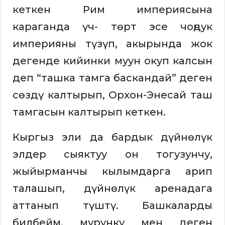
кеткен Рим империясына
караганда үч- төрт эсе чоңдук
империяны түзүп, акырында жок
дегенде кийинки муун окуп калсын
деп “ташка тамга баскандай” деген
сөздү калтырып, Орхон-Энесай таш
тамгасын калтырып кеткен.
Кыргыз эли да бардык дүйнөлүк
элдер сыяктуу он тогузунчу,
жыйырманчы кылымдарга арип
талашып, дүйнөлүк аренадага
аттанып түштү. Башкаларды
билбейм, мурунку мен деген