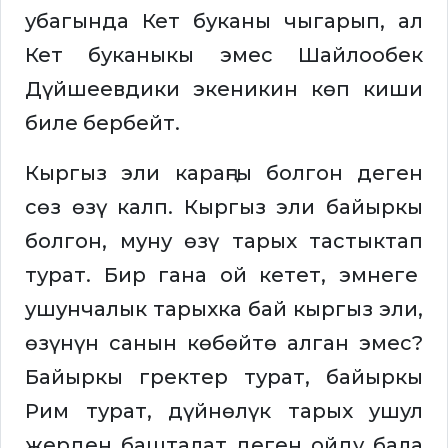
убагында Кет буканы чыгарып, ал
Кет буканыкы эмес Шайлообек
Дүйшеевдики экеникин көп киши
биле бербейт.
Кыргыз эли караңгы болгон деген
сөз өзү калп. Кыргыз эли байыркы
болгон, муну өзү тарых тастыктап
турат. Бир гана ой кетет, эмнеге
ушунчалык тарыхка бай кыргыз эли,
өзүнүн санын көбөйтө алган эмес?
Байыркы гректер турат, байыркы
Рим турат, дүйнөлүк тарых ушул
жерден башталат деген ойду бала