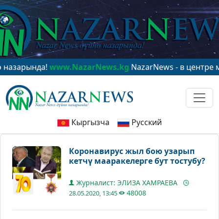
нда!
www.NazarNews.kg
NazarNews - в центре мировог
Кыргызча
Русский
Коронавирус жыл бою узарып
кетчү мааракелерге бут тостубу?
Журналист: ЭЛИЗА ХАМРАЕВА
48008
28.05.2020, 13:45