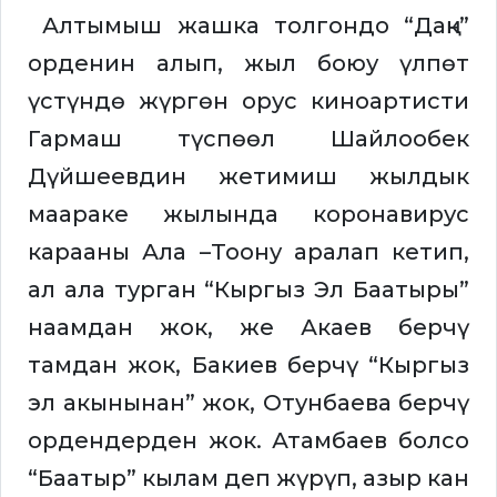
Алтымыш жашка толгондо “Даңк”
орденин алып, жыл боюу үлпөт
үстүндө жүргөн орус киноартисти
Гармаш түспөөл Шайлообек
Дүйшеевдин жетимиш жылдык
маараке жылында коронавирус
карааны Ала –Тоону аралап кетип,
ал ала турган “Кыргыз Эл Баатыры”
наамдан жок, же Акаев берчү
тамдан жок, Бакиев берчү “Кыргыз
эл акынынан” жок, Отунбаева берчү
ордендерден жок. Атамбаев болсо
“Баатыр” кылам деп жүрүп, азыр кан