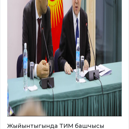
Жыйынтыгында ТИМ башчысы