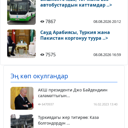
автобустардын каттамдар ..>
7867
08.08.2026 20:12
Сауд Арабиясы, Түркия жана
Пакистан коргонуу туура ..>
7575
08.08.2026 16:59
Эң көп окулгандар
АКШ президенти Джо Байдендиин
саламаттыгын...
6470937
16.02.2023 13:40
Түркиядагы жер титирөө: Каза
болгондордун ...