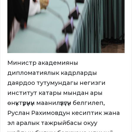
Министр академияны
дипломатиялык кадрларды
даярдоо тутумундагы негизги
институт катары мындан ары
өнүктүрүүнүн маанилүүлүгүн белгилеп,
Руслан Рахимовдун кесиптик жана
эл аралык тажрыйбасы окуу