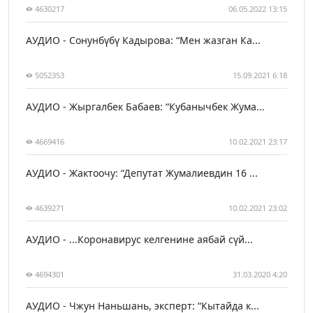
4630217
06.05.2022 13:15
АУДИО - Сонунбүбү Кадырова: “Мен жазган Ка...
5052353
15.09.2021 6:18
АУДИО - Жыргалбек Бабаев: “Кубанычбек Жума...
4669416
10.02.2021 23:17
АУДИО - Жактоочу: “Депутат Жумалиевдин 16 ...
4639271
10.02.2021 23:02
АУДИО - ...Коронавирус келгенине аябай сүй...
4694301
31.03.2020 4:20
АУДИО - Чжун Наньшань, эксперт: “Кытайда к...