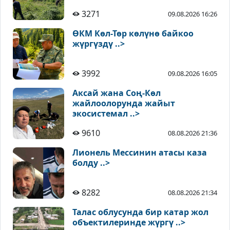
3271
09.08.2026 16:26
ӨКМ Көл-Төр көлүнө байкоо
жүргүздү ..>
3992
09.08.2026 16:05
Аксай жана Соң-Көл
жайлоолорунда жайыт
экосистемал ..>
9610
08.08.2026 21:36
Лионель Мессинин атасы каза
болду ..>
8282
08.08.2026 21:34
Талас облусунда бир катар жол
объектилеринде жүргү ..>