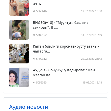
ачты
5560646
17.07.2022 16:50
ВИДЕО(+18) - "Муунтуп, башына
секирип". Өс...
5489192
14.07.2020 15:19
Кытай бийлиги коронавирусту атайын
чыгарга...
5400312
29.02.2020 23:43
АУДИО - Сонунбүбү Кадырова: “Мен
жазган Ка...
5052353
15.09.2021 6:18
Аудио новости