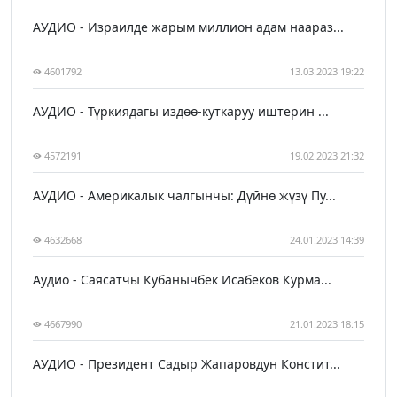
АУДИО - Израилде жарым миллион адам наараз...
4601792
13.03.2023 19:22
АУДИО - Түркиядагы издөө-куткаруу иштерин ...
4572191
19.02.2023 21:32
АУДИО - Америкалык чалгынчы: Дүйнө жүзү Пу...
4632668
24.01.2023 14:39
Аудио - Саясатчы Кубанычбек Исабеков Курма...
4667990
21.01.2023 18:15
АУДИО - Президент Садыр Жапаровдун Констит...