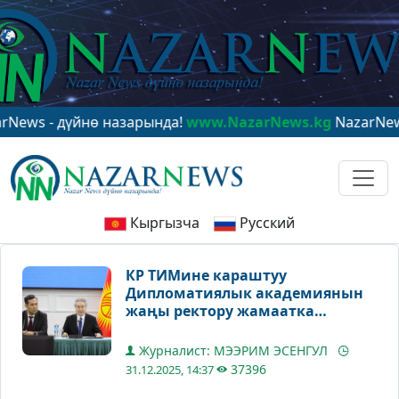
нө назарында!
www.NazarNews.kg
NazarNews - в центре
Кыргызча
Русский
КР ТИМине караштуу
Дипломатиялык академиянын
жаңы ректору жамаатка
тааныштырылды
Журналист: МЭЭРИМ ЭСЕНГУЛ
37396
31.12.2025, 14:37