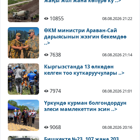
жаңы жол жана көпүрө ку ..>
10855
08.08.2026 21:22
ӨКМ министри Араван-Сай
дарыясынын жээгин бекемдөө
..>
7638
08.08.2026 21:14
Кыргызстанда 13 өлкөдөн
келген тоо куткаруучулары ..>
7974
08.08.2026 21:01
Үркүндө курман болгондордун
элеси мамлекеттин эсин ..>
9068
08.08.2026 20:16
Бишкекте №23, 107 жана 203