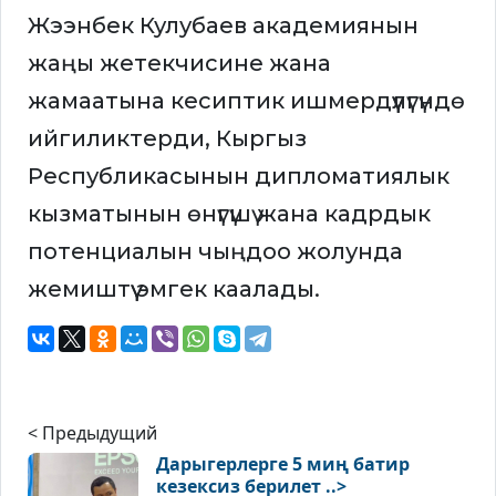
Жээнбек Кулубаев академиянын
жаңы жетекчисине жана
жамаатына кесиптик ишмердүүлүгүндө
ийгиликтерди, Кыргыз
Республикасынын дипломатиялык
кызматынын өнүгүшү жана кадрдык
потенциалын чыңдоо жолунда
жемиштүү эмгек каалады.
< Предыдущий
Дарыгерлерге 5 миң батир
кезексиз берилет ..>