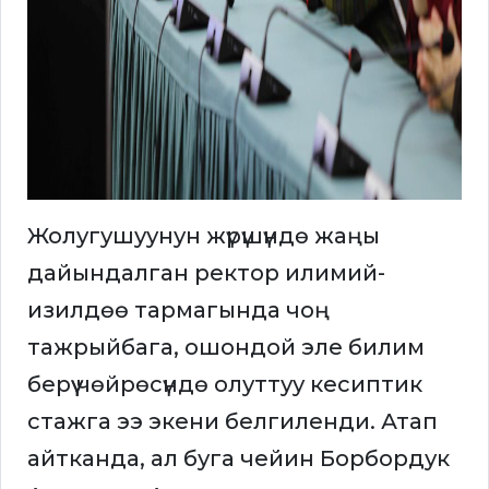
Жолугушуунун жүрүшүндө жаңы
дайындалган ректор илимий-
изилдөө тармагында чоң
тажрыйбага, ошондой эле билим
берүү чөйрөсүндө олуттуу кесиптик
стажга ээ экени белгиленди. Атап
айтканда, ал буга чейин Борбордук