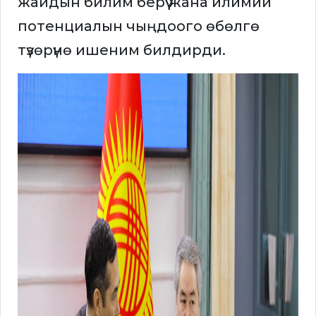
жайдын билим берүү жана илимий
потенциалын чыңдоого өбөлгө
түзөрүнө ишеним билдирди.