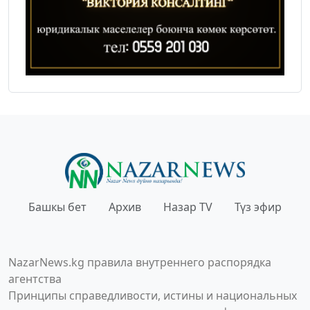
Башкы бет
Архив
Назар TV
Түз эфир
NazarNews.kg правила внутреннего распорядка
агентства
Принципы справедливости, истины и национальных