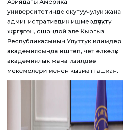
Азиядагы Америка
университетинде окутуучулук жана
административдик ишмердүүлүктү
жүргүзгөн, ошондой эле Кыргыз
Республикасынын Улуттук илимдер
академиясында иштеп, чет өлкөлүк
академиялык жана изилдөө
мекемелери менен кызматташкан.