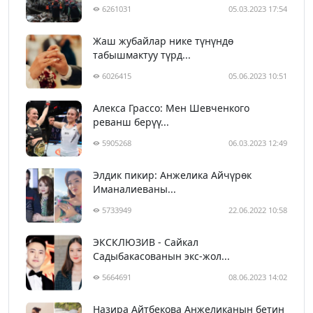
6261031
05.03.2023 17:54
Жаш жубайлар нике түнүндө
табышмактуу түрд...
6026415
05.06.2023 10:51
Алекса Грассо: Мен Шевченкого
реванш берүү...
5905268
06.03.2023 12:49
Элдик пикир: Анжелика Айчүрөк
Иманалиеваны...
5733949
22.06.2022 10:58
ЭКСКЛЮЗИВ - Сайкал
Садыбакасованын экс-жол...
5664691
08.06.2023 14:02
Назира Айтбекова Анжеликанын бетин