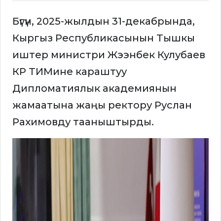
Бүгүн, 2025-жылдын 31-декабрында,
Кыргыз Республикасынын Тышкы
иштер министри Жээнбек Кулубаев
КР ТИМине караштуу
Дипломатиялык академиянын
жамаатына жаңы ректору Руслан
Рахимовду тааныштырды.