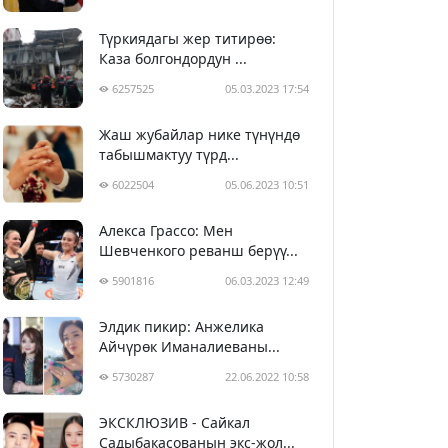
Түркиядагы жер титирөө:
Каза болгондордун ...
6257525
05.03.2023 17:54
Жаш жубайлар нике түнүндө
табышмактуу түрд...
6022504
05.06.2023 10:51
Алекса Грассо: Мен
Шевченкого реванш берүү...
5901816
06.03.2023 12:49
Элдик пикир: Анжелика
Айчүрөк Иманалиеваны...
5730287
22.06.2022 10:58
ЭКСКЛЮЗИВ - Сайкал
Садыбакасованын экс-жол...