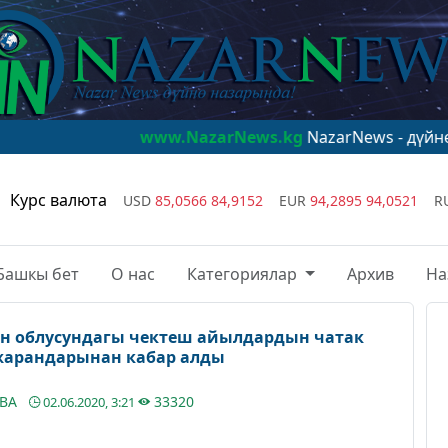
www.NazarNews.kg
NazarNews - дүйнө назарында
Курс валюта
USD
85,0566
84,9152
EUR
94,2895
94,0521
R
Башкы бет
О нас
Категориялар
Архив
На
ен облусундагы чектеш айылдардын чатак
жарандарынан кабар алды
ЕВА
33320
02.06.2020, 3:21