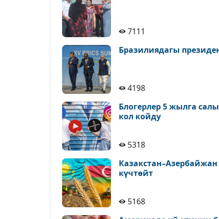
7111
Бразилиядагы президе
4198
Блогерлер 5 жылга сал
кол койду
5318
Казакстан–Азербайжан
күчтөйт
5168