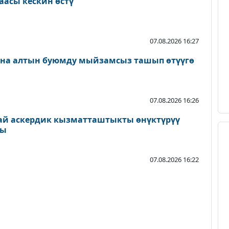
аасы кескин өстү
07.08.2026 16:27
ана алтын буюмду мыйзамсыз ташып өтүүгө
07.08.2026 16:26
ай аскердик кызматташтыкты өнүктүрүү
ды
07.08.2026 16:22