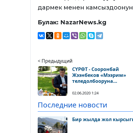
дармек менен камсыздоонун
Булак: NazarNews.kg
< Предыдущий
СҮРӨТ - Сооронбай
Жээнбеков «Мээрим»
теледолбооруна
катышкан — ата-
энелеринен ажыраган
02.06.2020 1:24
балдар менен жолугуш
Последние новости
Бир жылда жол кырсыгы