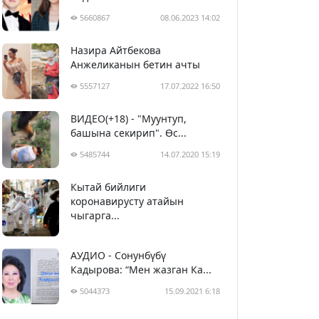
5660867
08.06.2023 14:02
Назира Айтбекова
Анжеликанын бетин ачты
5557127
17.07.2022 16:50
ВИДЕО(+18) - "Муунтуп,
башына секирип". Өс...
5485744
14.07.2020 15:19
Кытай бийлиги
5396524
29.02.2020 23:43
коронавирусту атайын
чыгарга...
АУДИО - Сонунбүбү
Кадырова: “Мен жазган Ка...
5044373
15.09.2021 6:18