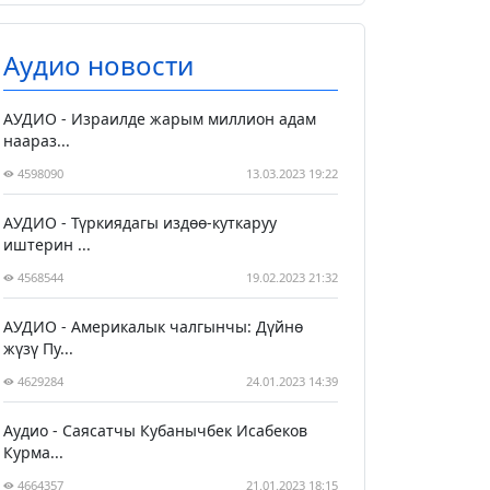
Аудио новости
АУДИО - Израилде жарым миллион адам
наараз...
4598090
13.03.2023 19:22
АУДИО - Түркиядагы издөө-куткаруу
иштерин ...
4568544
19.02.2023 21:32
АУДИО - Америкалык чалгынчы: Дүйнө
жүзү Пу...
4629284
24.01.2023 14:39
Аудио - Саясатчы Кубанычбек Исабеков
Курма...
4664357
21.01.2023 18:15