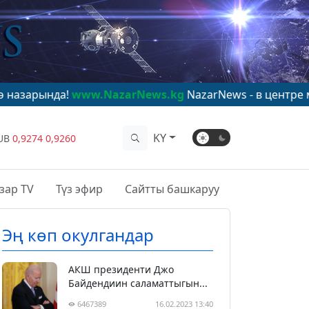
!
www.NazarNews.kg
NazarNews - в центре мирового в
KY
UB
0,9274
0,9260
зар TV
Түз эфир
Сайтты башкаруу
Эң көп окулгандар
АКШ президенти Джо
Байдендиин саламаттыгын...
6467389
16.02.2023 13:40