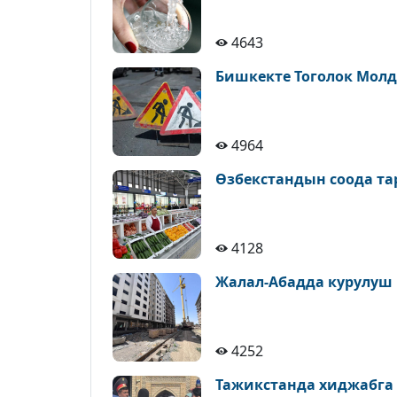
4643
Бишкекте Тоголок Молд
4964
Өзбекстандын соода т
4128
Жалал-Абадда курулуш
4252
Тажикстанда хиджабга