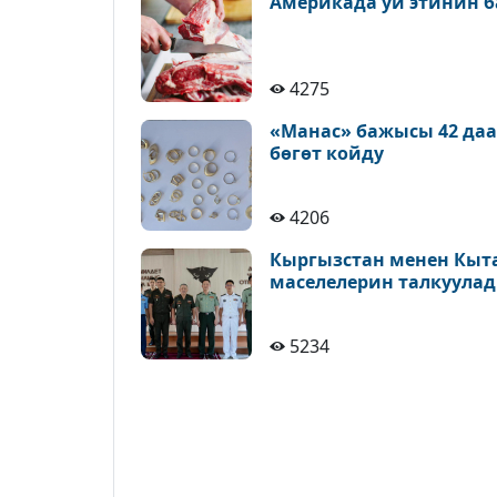
Америкада уй этинин б
4275
«Манас» бажысы 42 да
бөгөт койду
4206
Кыргызстан менен Кыт
маселелерин талкуула
5234