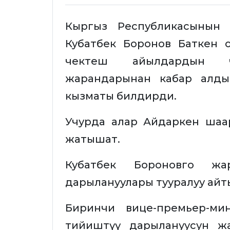
Кыргыз Республикасынын 
Кубатбек Боронов Баткен 
чектеш айылдардын ч
жарандарынан кабар алды.
кызматы билдирди.
Учурда алар Айдаркен ша
жатышат.
Кубатбек Бороновго жа
дарылануулары тууралуу айт
Биринчи вице-премьер-ми
тийиштүү дарылануусун ж