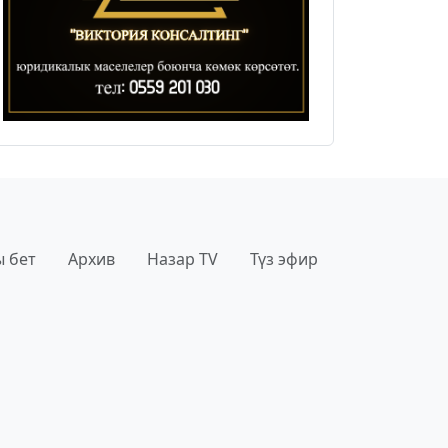
 бет
Архив
Назар TV
Түз эфир