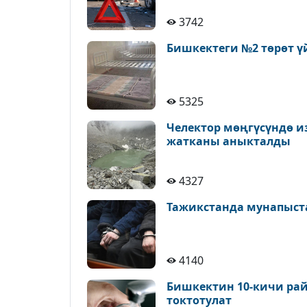
3742
Бишкектеги №2 төрөт ү
5325
Челектор мөңгүсүндө и
жатканы аныкталды
4327
Тажикстанда мунапыст
4140
Бишкектин 10-кичи рай
токтотулат