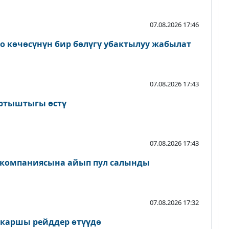
07.08.2026 17:46
о көчөсүнүн бир бөлүгү убактылуу жабылат
07.08.2026 17:43
артыштыгы өстү
07.08.2026 17:43
 компаниясына айып пул салынды
07.08.2026 17:32
 каршы рейддер өтүүдө