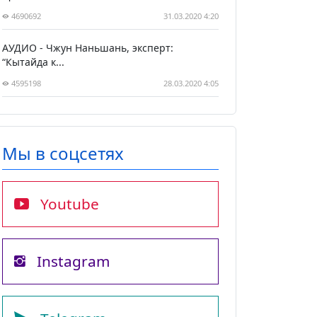
4690692
31.03.2020 4:20
АУДИО - Чжун Наньшань, эксперт:
“Кытайда к...
4595198
28.03.2020 4:05
Мы в соцсетях
Youtube
Instagram