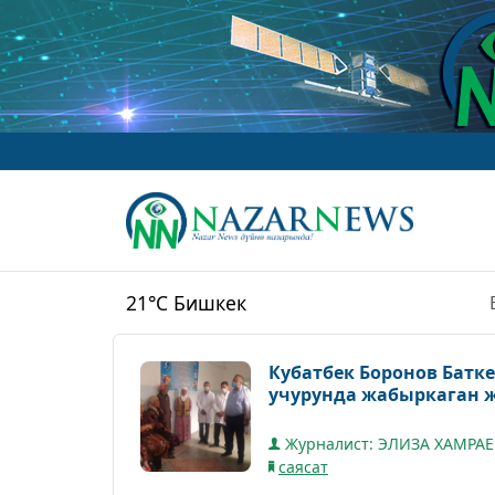
21°C
Бишкек
Кубатбек Боронов Батк
учурунда жабыркаган 
Журналист: ЭЛИЗА ХАМРА
саясат