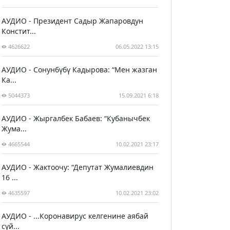
АУДИО - Президент Садыр Жапаровдун
Констит...
4626622
06.05.2022 13:15
АУДИО - Сонунбүбү Кадырова: “Мен жазган
Ка...
5044373
15.09.2021 6:18
АУДИО - Жыргалбек Бабаев: “Кубанычбек
Жума...
4665544
10.02.2021 23:17
АУДИО - Жактоочу: “Депутат Жумалиевдин
16 ...
4635597
10.02.2021 23:02
АУДИО - ...Коронавирус келгенине аябай
сүй...