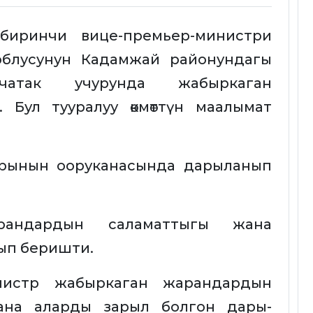
биринчи вице-премьер-министри
облусунун Кадамжай районундагы
атак учурунда жабыркаган
 Бул тууралуу өкмөттүн маалымат
арынын ооруканасында дарыланып
рандардын саламаттыгы жана
ып беришти.
нистр жабыркаган жарандардын
ана аларды зарыл болгон дары-