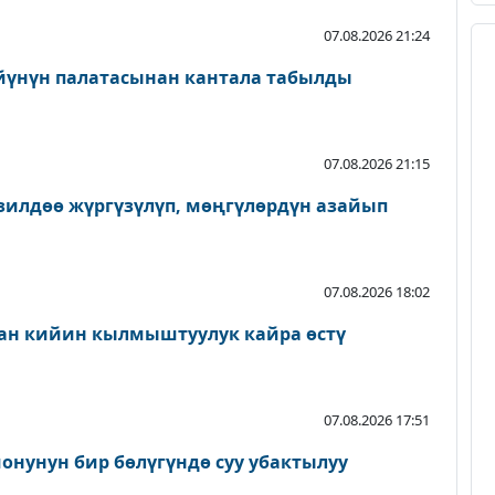
07.08.2026 21:24
йүнүн палатасынан кантала табылды
07.08.2026 21:15
зилдөө жүргүзүлүп, мөңгүлөрдүн азайып
07.08.2026 18:02
ан кийин кылмыштуулук кайра өстү
07.08.2026 17:51
онунун бир бөлүгүндө суу убактылуу