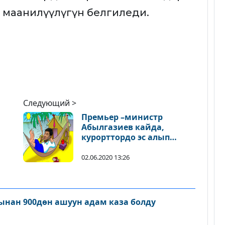
 маанилүүлүгүн белгиледи.
Следующий >
Премьер –министр
Абылгазиев кайда,
курорттордо эс алып
жүрөбү?
02.06.2020 13:26
ту
нан 900дөн ашуун адам каза болду