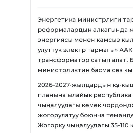
Энергетика министрлиги тара
реформалардын алкагында жана
энергиясы менен камсыз кыл
улуттук электр тармагы» ААК
трансформатор сатып алат. Б
министрликтин басма сөз к
2026–2027-жылдардын күз-кыш
планына ылайык республика 
чыңалуудагы көмөк чордонд
жогорулатуу боюнча төмөндөгү
Жогорку чыңалуудагы 35-110 