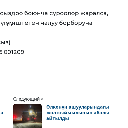
сыздоо боюнча суроолор жаралса,
-түнү иштеген чалуу борборуна
сыз)
56 001209
Следующий >
Өлкөнүн ашууларындагы
га
жол кыймылынын абалы
айтылды