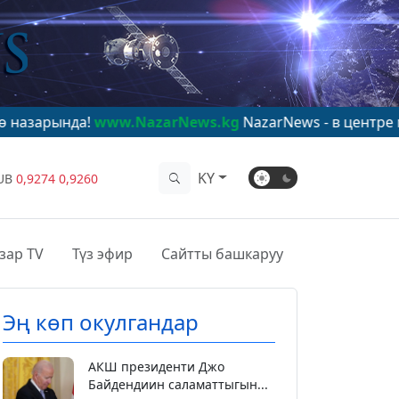
www.NazarNews.kg
NazarNews - в центре мирового вни
KY
UB
0,9274
0,9260
зар TV
Түз эфир
Сайтты башкаруу
Эң көп окулгандар
АКШ президенти Джо
Байдендиин саламаттыгын...