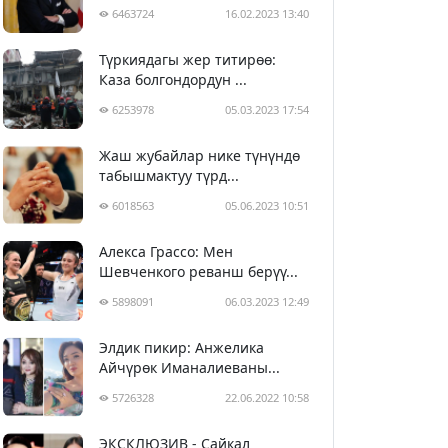
6463724
16.02.2023 13:40
Түркиядагы жер титирөө:
Каза болгондордун ...
6253978
05.03.2023 17:54
Жаш жубайлар нике түнүндө
табышмактуу түрд...
6018563
05.06.2023 10:51
Алекса Грассо: Мен
Шевченкого реванш берүү...
5898091
06.03.2023 12:49
Элдик пикир: Анжелика
Айчүрөк Иманалиеваны...
5726328
22.06.2022 10:58
ЭКСКЛЮЗИВ - Сайкал