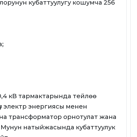
лорунун кубаттуулугу кошумча 256
а;
/0,4 кВ тармактарында тейлөө
үз электр энергиясы менен
аана трансформатор орнотулат жана
. Мунун натыйжасында кубаттуулук