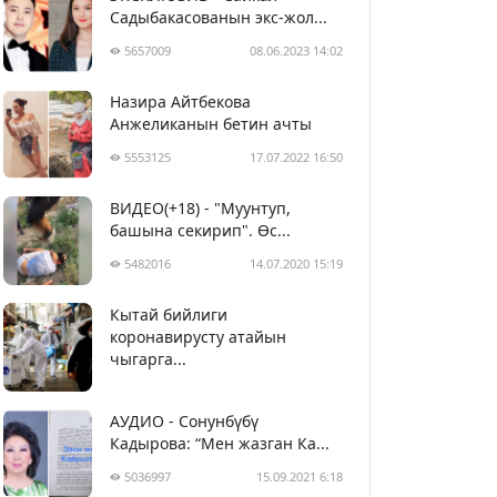
Садыбакасованын экс-жол...
5657009
08.06.2023 14:02
Назира Айтбекова
Анжеликанын бетин ачты
5553125
17.07.2022 16:50
ВИДЕО(+18) - "Муунтуп,
башына секирип". Өс...
5482016
14.07.2020 15:19
Кытай бийлиги
5392799
29.02.2020 23:43
коронавирусту атайын
чыгарга...
АУДИО - Сонунбүбү
Кадырова: “Мен жазган Ка...
5036997
15.09.2021 6:18