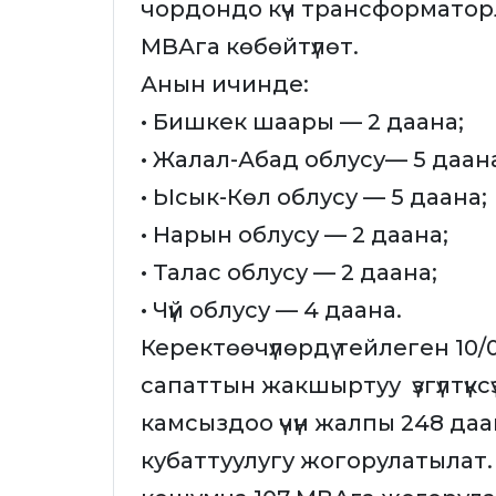
чордондо күч трансформатор
МВАга көбөйтүлөт.
Анын ичинде:
• Бишкек шаары — 2 даана;
• Жалал-Абад облусу— 5 даан
• Ысык-Көл облусу — 5 даана;
• Нарын облусу — 2 даана;
• Талас облусу — 2 даана;
• Чүй облусу — 4 даана.
Керектөөчүлөрдү тейлеген 10
сапаттын жакшыртуу үзгүлтүкс
камсыздоо үчүн жалпы 248 д
кубаттуулугу жогорулатылат