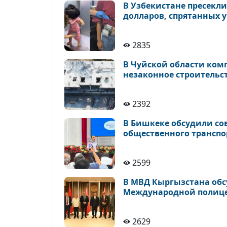
В Узбекистане пресекли
долларов, спрятанных у
2835
В Чуйской области ком
незаконное строительс
2392
В Бишкеке обсудили с
общественного транспо
2599
В МВД Кыргызстана обс
Международной полице
2629