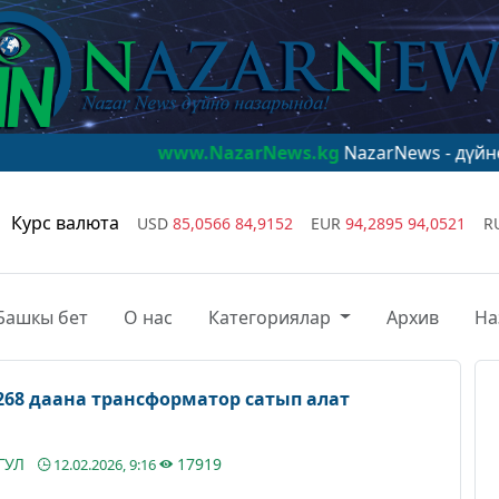
www.NazarNews.kg
NazarNews - дүйнө назарында!
Курс валюта
USD
85,0566
84,9152
EUR
94,2895
94,0521
R
Башкы бет
О нас
Категориялар
Архив
На
268 даана трансформатор сатып алат
ГУЛ
17919
12.02.2026, 9:16