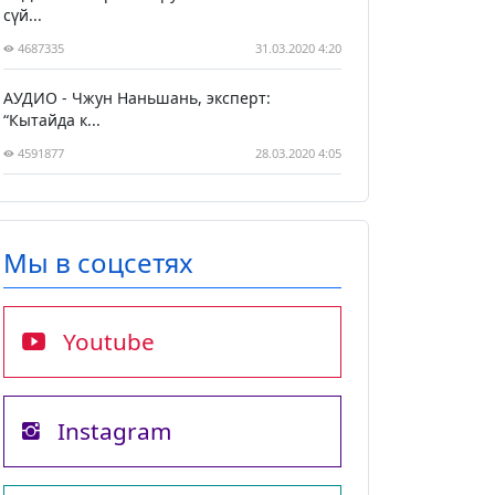
сүй...
4687335
31.03.2020 4:20
АУДИО - Чжун Наньшань, эксперт:
“Кытайда к...
4591877
28.03.2020 4:05
Мы в соцсетях
Youtube
Instagram