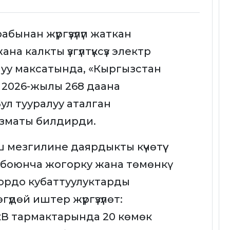
бынан жүргүзүлүп жаткан
 калкты үзгүлтүксүз электр
уу максатында, «Кыргызстан
 2026-жылы 268 даана
ул тууралуу аталган
ызматы билдирди.
 мезгилине даярдыкты күчөтүү
боюнча жогорку жана төмөнкү
ордо кубаттуулуктарды
дөй иштер жүргүзүлөт:
кВ тармактарында 20 көмөк