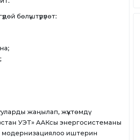
йт.
өй бөлүштүрүлөт:
на;
;
уларды жаңылап, жүктөмдү
ызстан УЭТ» ААКсы энергосистеманы
к модернизациялоо иштерин