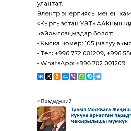
улантат.
Электр энергиясы менен кам
«Кыргызстан УЭТ» ААКнын күнү
кайрылсаңыздар болот:
• Кыска номер: 105 (чалуу акы
• Тел: +996 772 001209, +996 5
• WhatsApp: +996 702 001209
< Предыдущий
Трамп Москвага Жеңиш
күнүнө арналган парад
чакырылышы мүмкүн