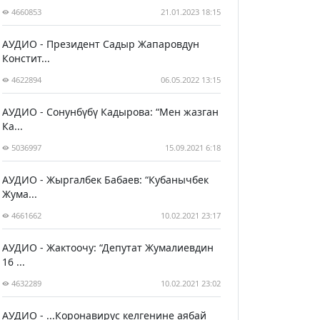
4660853
21.01.2023 18:15
АУДИО - Президент Садыр Жапаровдун
Констит...
4622894
06.05.2022 13:15
АУДИО - Сонунбүбү Кадырова: “Мен жазган
Ка...
5036997
15.09.2021 6:18
АУДИО - Жыргалбек Бабаев: “Кубанычбек
Жума...
4661662
10.02.2021 23:17
АУДИО - Жактоочу: “Депутат Жумалиевдин
16 ...
4632289
10.02.2021 23:02
АУДИО - ...Коронавирус келгенине аябай