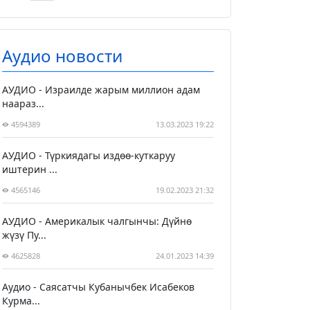
Аудио новости
АУДИО - Израилде жарым миллион адам
наараз...
4594389
13.03.2023 19:22
АУДИО - Түркиядагы издөө-куткаруу
иштерин ...
4565146
19.02.2023 21:32
АУДИО - Америкалык чалгынчы: Дүйнө
жүзү Пу...
4625828
24.01.2023 14:39
Аудио - Саясатчы Кубанычбек Исабеков
Курма...