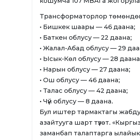
кошумча 107 МВАга жогорула
Трансформаторлор төмөндөгүд
• Бишкек шаары — 46 даана;
• Баткен облусу — 22 даана;
• Жалал-Абад облусу — 29 даа
• Ысык-Көл облусу — 28 даана
• Нарын облусу — 27 даана;
• Ош облусу — 46 даана;
• Талас облусу — 42 даана;
• Чүй облусу — 8 даана.
Бул иштер тармактагы жабду
азайтууга шарт түзөт. «Кырг
заманбап талаптарга ылайы