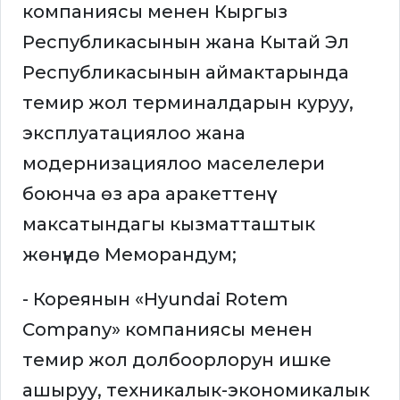
компаниясы менен Кыргыз
Республикасынын жана Кытай Эл
Республикасынын аймактарында
темир жол терминалдарын куруу,
эксплуатациялоо жана
модернизациялоо маселелери
боюнча өз ара аракеттенүү
максатындагы кызматташтык
жөнүндө Меморандум;
- Кореянын «Hyundai Rotem
Company» компаниясы менен
темир жол долбоорлорун ишке
ашыруу, техникалык-экономикалык