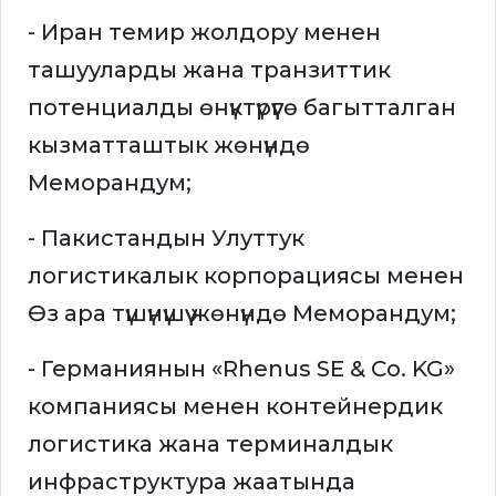
- Иран темир жолдору менен
ташууларды жана транзиттик
потенциалды өнүктүрүүгө багытталган
кызматташтык жөнүндө
Меморандум;
- Пакистандын Улуттук
логистикалык корпорациясы менен
Өз ара түшүнүшүү жөнүндө Меморандум;
- Германиянын «Rhenus SE & Co. KG»
компаниясы менен контейнердик
логистика жана терминалдык
инфраструктура жаатында