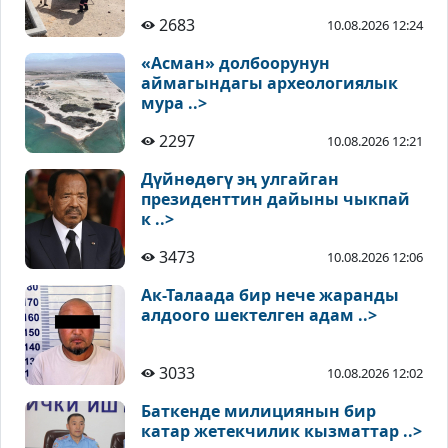
2683
10.08.2026 12:24
«Асман» долбоорунун
аймагындагы археологиялык
мура ..>
2297
10.08.2026 12:21
Дүйнөдөгү эң улгайган
президенттин дайыны чыкпай
к ..>
3473
10.08.2026 12:06
Ак-Талаада бир нече жаранды
алдоого шектелген адам ..>
3033
10.08.2026 12:02
Баткенде милициянын бир
катар жетекчилик кызматтар ..>