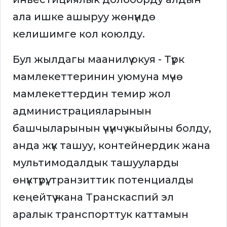
ала ишке ашыруу жөнүндө
келишимге кол коюлду.
Бул жылдагы маанилүү окуя - Түрк
мамлекеттеринин уюмуна мүчө
мамлекеттердин темир жол
администрацияларынын
башчыларынын үчүнчү жыйыны болду,
анда жүк ташуу, контейнердик жана
мультимодалдык ташууларды
өнүктүрүү, транзиттик потенциалды
кеңейтүү жана Транскаспий эл
аралык транспорттук каттамын