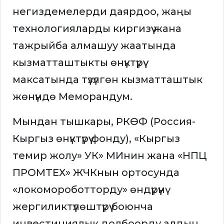
негиздемелерди даярдоо, жаңы
технологияларды киргизүү жана
тажрыйба алмашуу жаатында
кызматташтыкты өнүктүрүү
максатында түзүлгөн кызматташтык
жөнүндө Меморандум.
Мындан тышкары, РКӨФ (Россия-
Кыргыз өнүктүрүү фонду), «Кыргыз
темир жолу» УК» МИнин жана «НПЦ
ПРОМТЕХ» ЖЧКнын ортосунда
«локомороботторду» өндүрүүнү
жергиликтүүлөштүрүү боюнча
инвестициялык долбоорду алдын