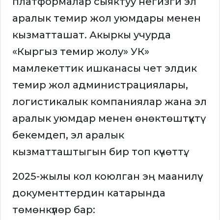
платформалар сыяктуу негизги эл
аралык темир жол уюмдары менен
кызматташат. Акыркы учурда
«Кыргыз темир жолу» УК»
мамлекеттик ишканасы чет элдик
темир жол администрациялары,
логистикалык компаниялар жана эл
аралык уюмдар менен өнөктөштүктү
бекемдеп, эл аралык
кызматташтыгын бир топ күчөттү.
2025-жылы кол коюлган эң маанилүү
документтердин катарында
төмөнкүлөр бар: