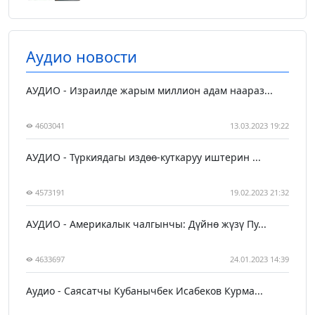
Аудио новости
АУДИО - Израилде жарым миллион адам наараз...
4603041
13.03.2023 19:22
АУДИО - Түркиядагы издөө-куткаруу иштерин ...
4573191
19.02.2023 21:32
АУДИО - Америкалык чалгынчы: Дүйнө жүзү Пу...
4633697
24.01.2023 14:39
Аудио - Саясатчы Кубанычбек Исабеков Курма...