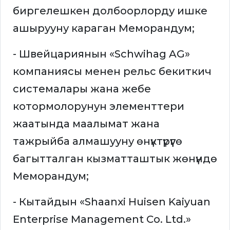
биргелешкен долбоорлорду ишке
ашырууну караган Меморандум;
- Швейцариянын «Schwihag AG»
компаниясы менен рельс бекиткич
системалары жана жебе
котормолорунун элементтери
жаатында маалымат жана
тажрыйба алмашууну өнүктүрүүгө
багытталган кызматташтык жөнүндө
Меморандум;
- Кытайдын «Shaanxi Huisen Kaiyuan
Enterprise Management Co. Ltd.»