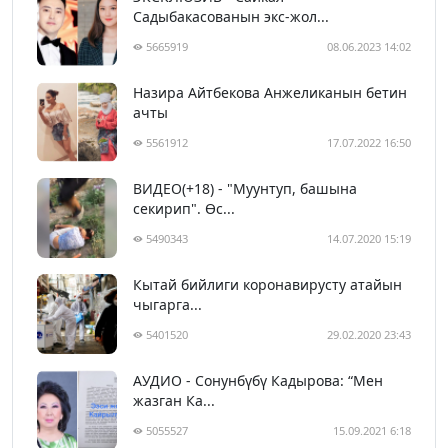
Садыбакасованын экс-жол...
5665919
08.06.2023 14:02
Назира Айтбекова Анжеликанын бетин
ачты
5561912
17.07.2022 16:50
ВИДЕО(+18) - "Муунтуп, башына
секирип". Өс...
5490343
14.07.2020 15:19
Кытай бийлиги коронавирусту атайын
чыгарга...
5401520
29.02.2020 23:43
АУДИО - Сонунбүбү Кадырова: “Мен
жазган Ка...
5055527
15.09.2021 6:18