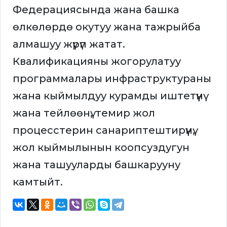
Федерациясында жана башка
өлкөлөрдө окутуу жана тажрыйба
алмашуу жүрүп жатат.
Квалификацияны жогорулатуу
программалары инфраструктураны
жана кыймылдуу курамды иштетүүнү
жана тейлөөнү, темир жол
процесстерин санариптештирүүнү,
жол кыймылынын коопсуздугун
жана ташууларды башкарууну
камтыйт.