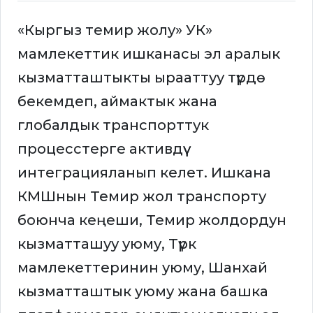
«Кыргыз темир жолу» УК»
мамлекеттик ишканасы эл аралык
кызматташтыкты ырааттуу түрдө
бекемдеп, аймактык жана
глобалдык транспорттук
процесстерге активдүү
интеграцияланып келет. Ишкана
КМШнын Темир жол транспорту
боюнча кеңеши, Темир жолдордун
кызматташуу уюму, Түрк
мамлекеттеринин уюму, Шанхай
кызматташтык уюму жана башка