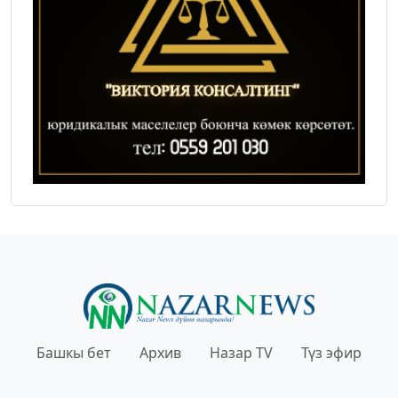
Башкы бет
Архив
Назар TV
Түз эфир