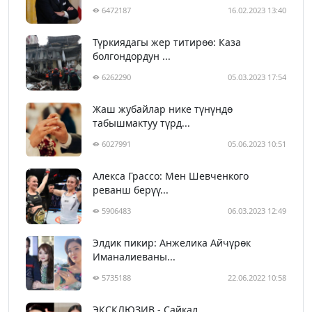
6472187
16.02.2023 13:40
Түркиядагы жер титирөө: Каза
болгондордун ...
6262290
05.03.2023 17:54
Жаш жубайлар нике түнүндө
табышмактуу түрд...
6027991
05.06.2023 10:51
Алекса Грассо: Мен Шевченкого
реванш берүү...
5906483
06.03.2023 12:49
Элдик пикир: Анжелика Айчүрөк
Иманалиеваны...
5735188
22.06.2022 10:58
ЭКСКЛЮЗИВ - Сайкал