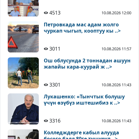
4513
10.08.2026 12:00
Петровкада мас адам жолго
чуркап чыгып, кооптуу кы ..>
3011
10.08.2026 11:57
Ош облусунда 2 тоннадан ашуун
жапайы кара-куурай ж ..>
3301
10.08.2026 11:43
Лукашенко: «Тынчтык болушу
үчүн өзүбүз иштешибиз к ..>
3316
10.08.2026 11:43
Колледждерге кабыл алууда
босого балл 80ге түшүрүл ..>