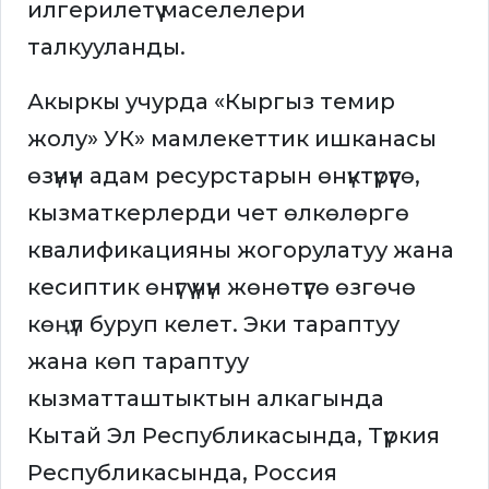
илгерилетүү маселелери
талкууланды.
Акыркы учурда «Кыргыз темир
жолу» УК» мамлекеттик ишканасы
өзүнүн адам ресурстарын өнүктүрүүгө,
кызматкерлерди чет өлкөлөргө
квалификацияны жогорулатуу жана
кесиптик өнүгүү үчүн жөнөтүүгө өзгөчө
көңүл буруп келет. Эки тараптуу
жана көп тараптуу
кызматташтыктын алкагында
Кытай Эл Республикасында, Түркия
Республикасында, Россия