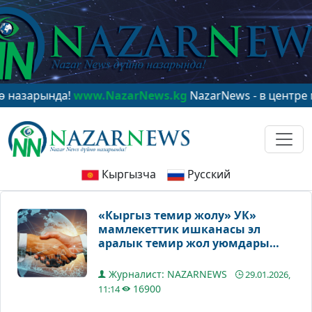
нда!
www.NazarNews.kg
NazarNews - в центре мировог
Кыргызча
Русский
«Кыргыз темир жолу» УК»
мамлекеттик ишканасы эл
аралык темир жол уюмдары
менен кызматташат
Журналист: NAZARNEWS
29.01.2026,
16900
11:14