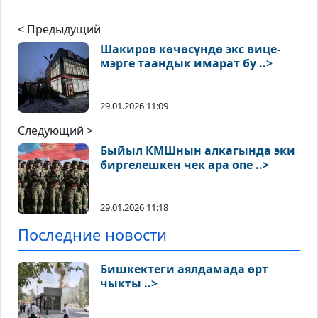
< Предыдущий
Шакиров көчөсүндө экс вице-
мэрге таандык имарат бу ..>
29.01.2026 11:09
Следующий >
Быйыл КМШнын алкагында эки
биргелешкен чек ара опе ..>
29.01.2026 11:18
Последние новости
Бишкектеги аялдамада өрт
чыкты ..>