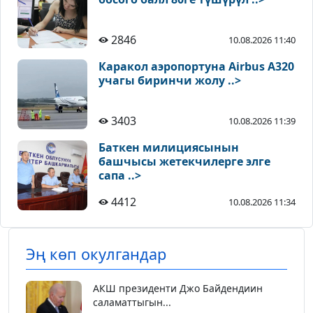
2846
10.08.2026 11:40
Каракол аэропортуна Airbus A320
учагы биринчи жолу ..>
3403
10.08.2026 11:39
Баткен милициясынын
башчысы жетекчилерге элге
сапа ..>
4412
10.08.2026 11:34
Эң көп окулгандар
АКШ президенти Джо Байдендиин
саламаттыгын...