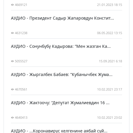
4669121
21.01.2023 18:15
АУДИО - Президент Садыр Жапаровдун Констит...
4631238
06.05.2022 13:15
АУДИО - Сонунбүбү Кадырова: “Мен жазган Ка...
5055527
15.09.2021 6:18
АУДИО - Жыргалбек Бабаев: “Кубанычбек Жума...
4670561
10.02.2021 23:17
АУДИО - Жактоочу: “Депутат Жумалиевдин 16 ...
4640413
10.02.2021 23:02
АУДИО - ...Коронавирус келгенине аябай сүй...