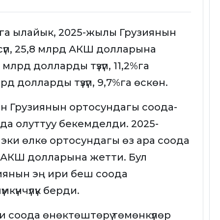
га ылайык, 2025-жылы Грузиянын
 өсүп, 25,8 млрд АКШ долларына
 млрд долларды түзүп, 11,2%га
д долларды түзүп, 9,7%га өскөн.
н Грузиянын ортосундагы соода-
а олуттуу бекемделди. 2025-
ки өлкө ортосундагы өз ара соода
лрд АКШ долларына жетти. Бул
иянын эң ири беш соода
мкүнчүлүк берди.
и соода өнөктөштөрү төмөнкүлөр