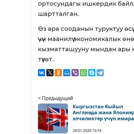
ортосундагы ишкердик байла
шартталган.
Өз ара сооданын туруктуу өс
үчүн маанилүү экономикалык ө
кызматташууну мындан ары кеңе
түзөт.
< Предыдущий
Кыргызстан быйыл
Англияда жана Япония
элчиликтер үчүн имара
сатып алат
29.01.2026 15:18