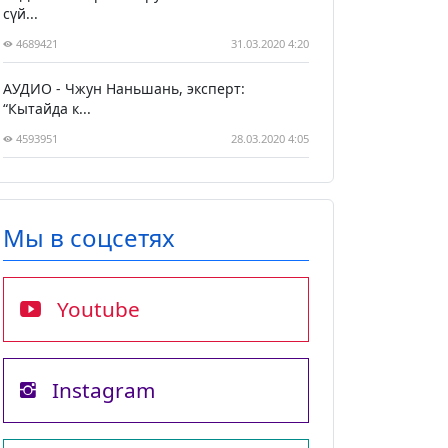
сүй...
4689421
31.03.2020 4:20
АУДИО - Чжун Наньшань, эксперт:
“Кытайда к...
4593951
28.03.2020 4:05
Мы в соцсетях
Youtube
Instagram