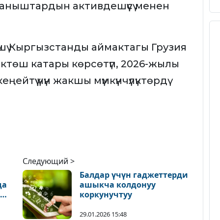
ныштардын активдешүүсү менен
үшү Кыргызстанды аймактагы Грузия
нөктөш катары көрсөтүп, 2026-жылы
йтүү үчүн жакшы мүмкүнчүлүктөрдү
Следующий >
Балдар үчүн гаджеттерди
да
ашыкча колдонуу
т
коркунучтуу
29.01.2026 15:48