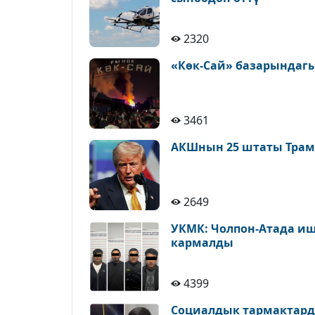
2320
«Көк-Сай» базарындагы
3461
АКШнын 25 штаты Трам
2649
УКМК: Чолпон-Атада иш
кармалды
4399
Социалдык тармактард