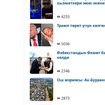
кызматкери эмес экен
4233
Трамп төрөт үчүн келге
5036
Өзбекстандын Өкмөт б
келди
2746
Ош мэриясы: Ак-Бууран
2873