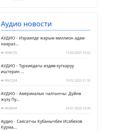
Аудио новости
АУДИО - Израилде жарым миллион адам
наараз...
4596725
13.03.2023 19:22
АУДИО - Түркиядагы издөө-куткаруу
иштерин ...
4567224
19.02.2023 21:32
АУДИО - Америкалык чалгынчы: Дүйнө
жүзү Пу...
4628044
24.01.2023 14:39
Аудио - Саясатчы Кубанычбек Исабеков
Курма...