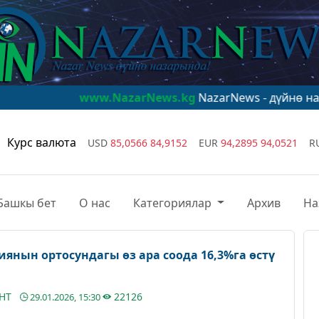
www.NazarNews.kg
NazarNews - дүйнө назарында!
www
Курс валюта
USD
85,0566
84,9152
EUR
94,2895
94,0521
R
Башкы бет
О нас
Категориялар
Архив
На
янын ортосундагы өз ара соода 16,3%га өстү
АНТ
22126
29.01.2026, 15:30