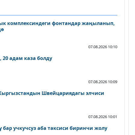
ык комплексиндеги фонтандар жаңыланып,
дө
07.08.2026 10:10
 20 адам каза болду
07.08.2026 10:09
Кыргызстандын Швейцариядагы элчиси
07.08.2026 10:01
ү бар учкучсуз аба таксиси биринчи жолу