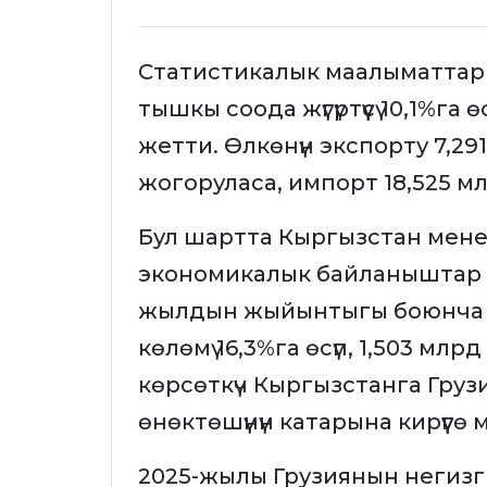
Статистикалык маалыматтар
тышкы соода жүгүртүүсү 10,1%га
жетти. Өлкөнүн экспорту 7,291
жогоруласа, импорт 18,525 млр
Бул шартта Кыргызстан мене
экономикалык байланыштар д
жылдын жыйынтыгы боюнча э
көлөмү 16,3%га өсүп, 1,503 м
көрсөткүч Кыргызстанга Груз
өнөктөшүнүн катарына кирүүгө мү
2025-жылы Грузиянын негизг