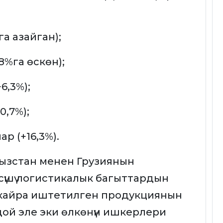
га азайган);
8%га өскөн);
6,3%);
0,7%);
р (+16,3%).
ызстан менен Грузиянын
 өсүшү логистикалык багыттардын
 кайра иштетилген продукциянын
ондой эле эки өлкөнүн ишкерлери