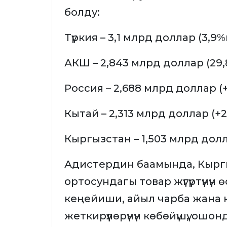
болду:
Түркия – 3,1 млрд доллар (3,9%
АКШ – 2,843 млрд доллар (29,
Россия – 2,688 млрд доллар (+
Кытай – 2,313 млрд доллар (+2
Кыргызстан – 1,503 млрд долла
Адистердин баамында, Кырг
ортосундагы товар жүгүртүүнүн
кеңейиши, айыл чарба жана
жеткирүүлөрүнүн көбөйүшү, ош