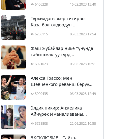
6466228
16.02.2023 13:40
Түркиядагы жер титирөө:
Каза болгондордун ...
6256115
05.03.2023 17:54
Жаш жубайлар нике түнүндө
табышмактуу түрд...
6021023
05.06.2023 10:51
Алекса Грассо: Мен
Шевченкого реванш берүү...
5900435
06.03.2023 12:49
Элдик пикир: Анжелика
Айчүрөк Иманалиеваны...
5728808
22.06.2022 10:58
ЭКСКЛЮЗИВ - Сайкал