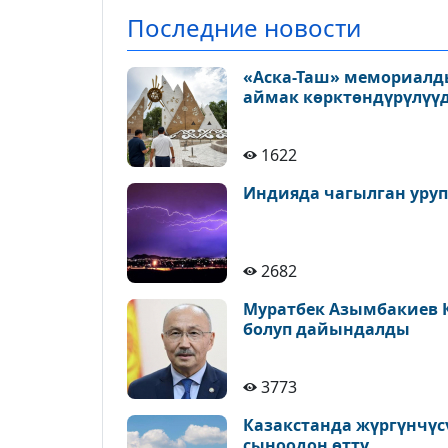
Последние новости
«Аска-Таш» мемориалд
аймак көрктөндүрүлүү
1622
Индияда чагылган уруп,
2682
Муратбек Азымбакиев 
болуп дайындалды
3773
Казакстанда жүргүнчүс
сыноодон өттү