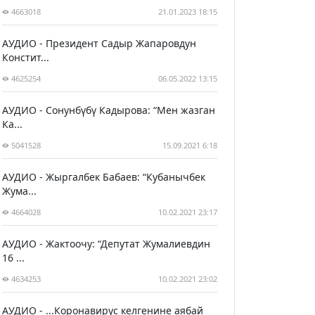
4663018
21.01.2023 18:15
АУДИО - Президент Садыр Жапаровдун
Констит...
4625254
06.05.2022 13:15
АУДИО - Сонунбүбү Кадырова: “Мен жазган
Ка...
5041528
15.09.2021 6:18
АУДИО - Жыргалбек Бабаев: “Кубанычбек
Жума...
4664028
10.02.2021 23:17
АУДИО - Жактоочу: “Депутат Жумалиевдин
16 ...
4634253
10.02.2021 23:02
АУДИО - ...Коронавирус келгенине аябай