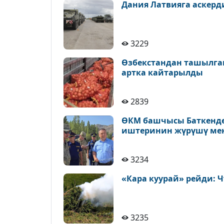
Дания Латвияга аскерд
3229
Өзбекстандан ташылган
артка кайтарылды
2839
ӨКМ башчысы Баткендег
иштеринин жүрүшү ме
3234
«Кара куурай» рейди: 
3235