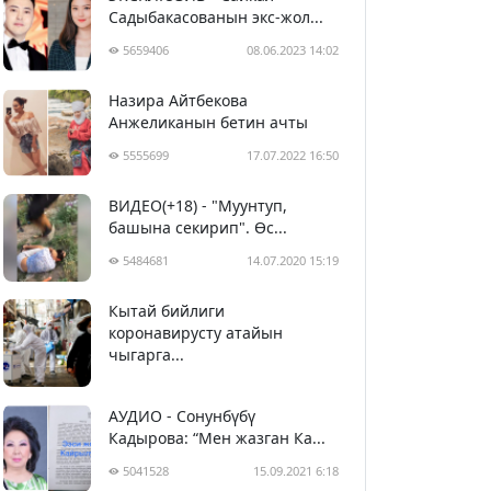
Садыбакасованын экс-жол...
5659406
08.06.2023 14:02
Назира Айтбекова
Анжеликанын бетин ачты
5555699
17.07.2022 16:50
ВИДЕО(+18) - "Муунтуп,
башына секирип". Өс...
5484681
14.07.2020 15:19
Кытай бийлиги
5394921
29.02.2020 23:43
коронавирусту атайын
чыгарга...
АУДИО - Сонунбүбү
Кадырова: “Мен жазган Ка...
5041528
15.09.2021 6:18