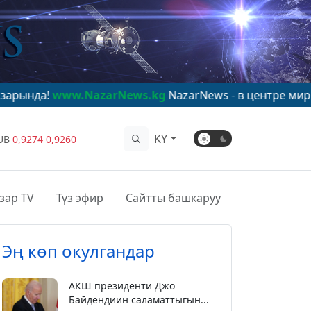
.NazarNews.kg
NazarNews - в центре мирового внима
KY
UB
0,9274
0,9260
зар TV
Түз эфир
Сайтты башкаруу
Эң көп окулгандар
АКШ президенти Джо
Байдендиин саламаттыгын...