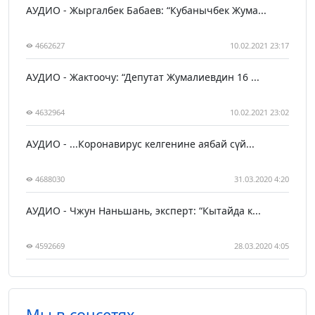
АУДИО - Жыргалбек Бабаев: “Кубанычбек Жума...
4662627
10.02.2021 23:17
АУДИО - Жактоочу: “Депутат Жумалиевдин 16 ...
4632964
10.02.2021 23:02
АУДИО - ...Коронавирус келгенине аябай сүй...
4688030
31.03.2020 4:20
АУДИО - Чжун Наньшань, эксперт: “Кытайда к...
4592669
28.03.2020 4:05
Мы в соцсетях