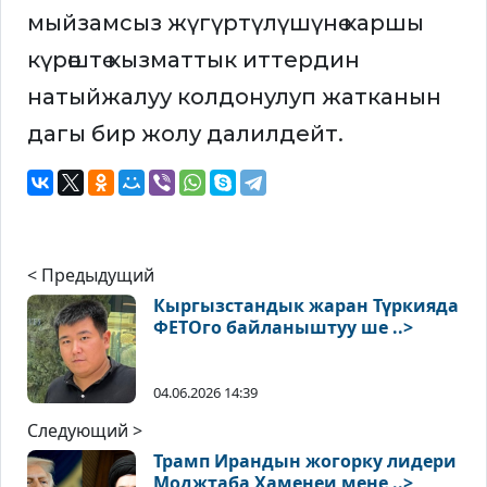
мыйзамсыз жүгүртүлүшүнө каршы
күрөштө кызматтык иттердин
натыйжалуу колдонулуп жатканын
дагы бир жолу далилдейт.
< Предыдущий
Кыргызстандык жаран Түркияда
ФЕТОго байланыштуу ше ..>
04.06.2026 14:39
Следующий >
Трамп Ирандын жогорку лидери
Моджтаба Хаменеи мене ..>