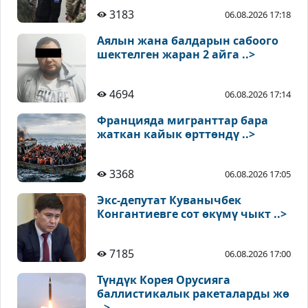
3183
06.08.2026 17:18
Аялын жана балдарын сабоого
шектелген жаран 2 айга ..>
4694
06.08.2026 17:14
Францияда мигранттар бара
жаткан кайык өрттөндү ..>
3368
06.08.2026 17:05
Экс-депутат Куванычбек
Конгантиевге сот өкүмү чыкт ..>
7185
06.08.2026 17:00
Түндүк Корея Орусияга
баллистикалык ракеталарды жө
..>