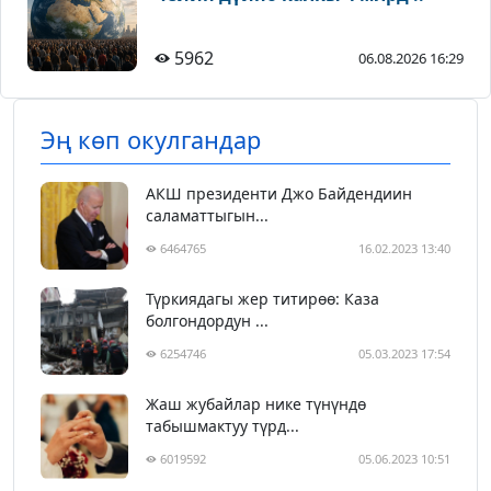
5962
06.08.2026 16:29
Эң көп окулгандар
АКШ президенти Джо Байдендиин
саламаттыгын...
6464765
16.02.2023 13:40
Түркиядагы жер титирөө: Каза
болгондордун ...
6254746
05.03.2023 17:54
Жаш жубайлар нике түнүндө
табышмактуу түрд...
6019592
05.06.2023 10:51