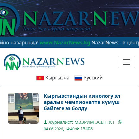
зарында!
www.NazarNews.kg
NazarNews - в центре мир
Кыргызча
Русский
Кыргызстандын кинологу эл
аралык чемпионатта күмүш
байгеге ээ болду
Журналист: МЭЭРИМ ЭСЕНГУЛ
15408
04.06.2026, 14:40