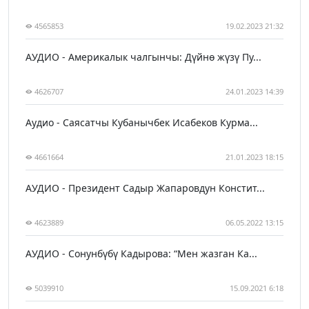
4565853
19.02.2023 21:32
АУДИО - Америкалык чалгынчы: Дүйнө жүзү Пу...
4626707
24.01.2023 14:39
Аудио - Саясатчы Кубанычбек Исабеков Курма...
4661664
21.01.2023 18:15
АУДИО - Президент Садыр Жапаровдун Констит...
4623889
06.05.2022 13:15
АУДИО - Сонунбүбү Кадырова: “Мен жазган Ка...
5039910
15.09.2021 6:18