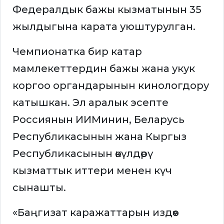
Федералдык бажы кызматынын 35
жылдыгына карата уюштурулган.
Чемпионатка бир катар
мамлекеттердин бажы жана укук
коргоо органдарынын кинологдору
катышкан. Эл аралык эсепте
Россиянын ИИМинин, Беларусь
Республикасынын жана Кыргыз
Республикасынын өкүлдөрү
кызматтык иттери менен күч
сынашты.
«Баңгизат каражаттарын издөө»