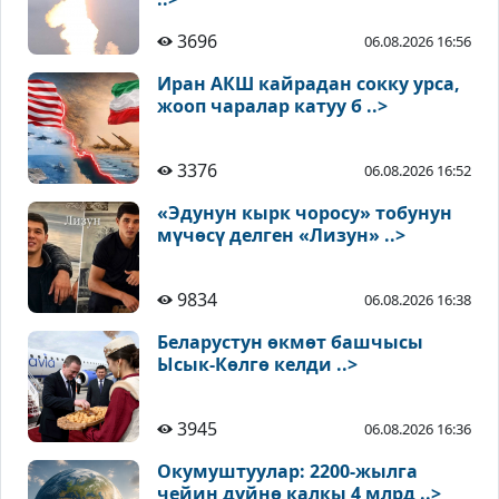
3696
06.08.2026 16:56
Иран АКШ кайрадан сокку урса,
жооп чаралар катуу б ..>
3376
06.08.2026 16:52
«Эдунун кырк чоросу» тобунун
мүчөсү делген «Лизун» ..>
9834
06.08.2026 16:38
Беларустун өкмөт башчысы
Ысык-Көлгө келди ..>
3945
06.08.2026 16:36
Окумуштуулар: 2200-жылга
чейин дүйнө калкы 4 млрд ..>