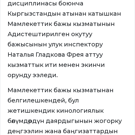
дисциплинасы боюнча
Кыргызстандын атынан катышкан
Мамлекеттик бажы кызматынын
Адистештирилген окутуу
бажысынын улук инспектору
Наталья Гладкова Фрея аттуу
кызматтык ити менен экинчи
орунду ээледи.
Мамлекеттик бажы кызматынан
белгилешкендей, бул
жетишкендик кинологиялык
бөлүмдөрдүн даярдыгынын жогорку
деңгээлин жана баңгизаттардын