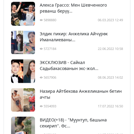
Алекса Грассо: Мен Шевченкого
реванш берүү...
5898880
06.03.2023 12:49
Элдик пикир: Анжелика Айчүрөк
Иманалиеваны...
5727184
22.06.2022 10:58
ЭКСКЛЮЗИВ - Сайкал
Садыбакасованын экс-жол...
5657906
08.06.2023 14:02
Назира Айтбекова Анжеликанын бетин
ачты
5554093
17.07.2022 16:50
ВИДЕО(+18) - "Муунтуп, башына
секирип". Өс...