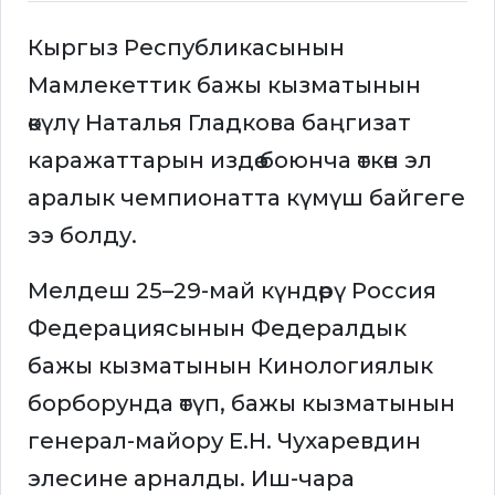
Кыргыз Республикасынын
Мамлекеттик бажы кызматынын
өкүлү Наталья Гладкова баңгизат
каражаттарын издөө боюнча өткөн эл
аралык чемпионатта күмүш байгеге
ээ болду.
Мелдеш 25–29-май күндөрү Россия
Федерациясынын Федералдык
бажы кызматынын Кинологиялык
борборунда өтүп, бажы кызматынын
генерал-майору Е.Н. Чухаревдин
элесине арналды. Иш-чара