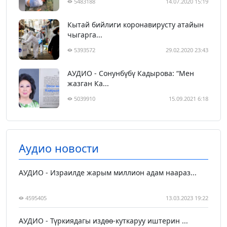
5483188
14.07.2020 15:19
Кытай бийлиги коронавирусту атайын
чыгарга...
5393572
29.02.2020 23:43
АУДИО - Сонунбүбү Кадырова: “Мен
жазган Ка...
5039910
15.09.2021 6:18
Аудио новости
АУДИО - Израилде жарым миллион адам наараз...
4595405
13.03.2023 19:22
АУДИО - Түркиядагы издөө-куткаруу иштерин ...