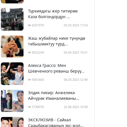
Түркиядагы жер титирөө:
Каза болгондордун ...
6257379
05.03.2023 17:54
Жаш жубайлар нике түнүндө
табышмактуу түрд...
6022234
05.06.2023 10:51
Алекса Грассо: Мен
Шевченкого реванш берүү...
5901604
06.03.2023 12:49
Элдик пикир: Анжелика
Айчүрөк Иманалиеваны...
5730078
22.06.2022 10:58
ЭКСКЛЮЗИВ - Сайкал
Садыбакасованын экс-жол...