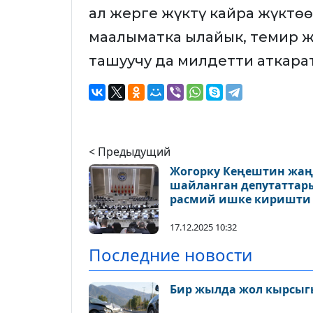
ал жерге жүктү кайра жүктөө
маалыматка ылайык, темир ж
ташуучу да милдетти аткарат
< Предыдущий
Жогорку Кеңештин жа
шайланган депутаттар
расмий ишке киришти
17.12.2025 10:32
Последние новости
Бир жылда жол кырсыгы