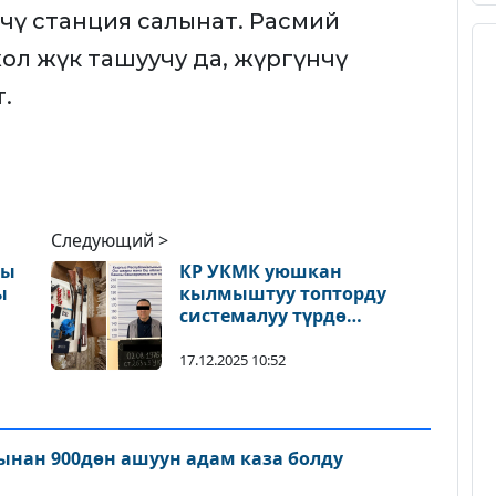
чү станция салынат. Расмий
ол жүк ташуучу да, жүргүнчү
.
Следующий >
ңы
КР УКМК уюшкан
ы
кылмыштуу топторду
системалуу түрдө
каржылаган деген шек
менен ишкерди кармады
17.12.2025 10:52
нан 900дөн ашуун адам каза болду