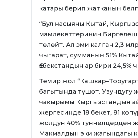
катары берип жатканын белг
“Бул насыяны Кытай, Кыргызс
мамлекеттеринин Биргелеш
төлөйт. Ал эми калган 2,3 м
чыгарат, сумманын 51% Кыта
Өзбекстандын ар бири 24,5% ч
Темир жол “Кашкар–Торуга
багытында түшөт. Узундугу 
чакырымы Кыргызстандын ай
жергесинде 18 бекет, 81 көпү
жолдун 40% туннелдерден ж
Макмалдын эки жагындагы ко