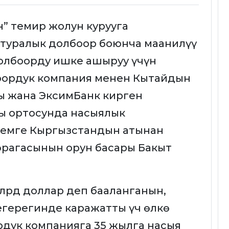
н” темир жолун курууга
ктуралык долбоор боюнча маанилүү
олбоорду ишке ашыруу үчүн
оордук компания менен Кытайдын
ы жана ЭксимБанк кирген
ы ортосунда насыялык
земге Кыргызстандын атынан
рагасынын орун басары Бакыт
млрд доллар деп бааланганын,
егерегинде каражатты үч өлкө
дук компанияга 35 жылга насыя