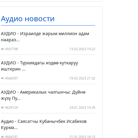
Аудио новости
АУДИО - Израилде жарым миллион адам
наараз...
4597798
13.03.2023 19:22
АУДИО - Түркиядагы издөө-куткаруу
иштерин ...
4568297
19.02.2023 21:32
АУДИО - Америкалык чалгынчы: Дүйнө
жүзү Пу...
4629129
24.01.2023 14:39
Аудио - Саясатчы Кубанычбек Исабеков
Курма...
4664197
21.01.2023 18:15