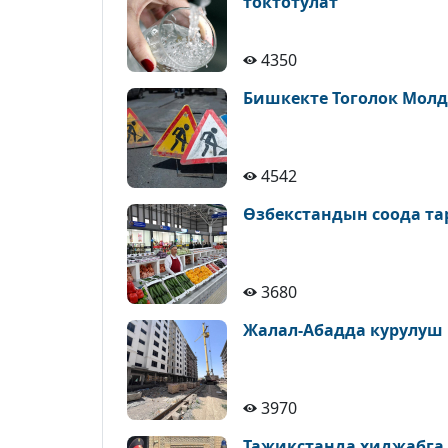
токтотулат
4350
Бишкекте Тоголок Молд
4542
Өзбекстандын соода т
3680
Жалал-Абадда курулуш
3970
Тажикстанда хиджабга