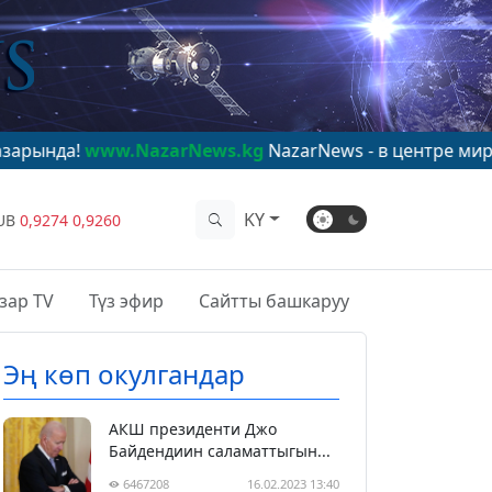
www.NazarNews.kg
NazarNews - в центре мирового вни
KY
UB
0,9274
0,9260
зар TV
Түз эфир
Сайтты башкаруу
Эң көп окулгандар
АКШ президенти Джо
Байдендиин саламаттыгын...
6467208
16.02.2023 13:40