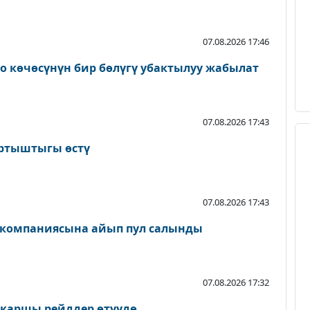
07.08.2026 17:46
о көчөсүнүн бир бөлүгү убактылуу жабылат
07.08.2026 17:43
артыштыгы өстү
07.08.2026 17:43
 компаниясына айып пул салынды
07.08.2026 17:32
 каршы рейддер өтүүдө