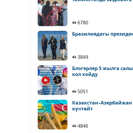
6780
Бразилиядагы президе
3849
Блогерлер 5 жылга сал
кол койду
5051
Казакстан–Азербайжан
күчтөйт
4846