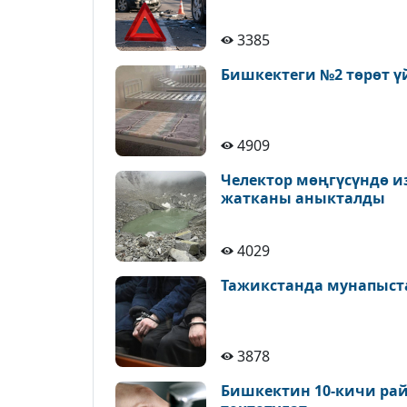
3385
Бишкектеги №2 төрөт ү
4909
Челектор мөңгүсүндө и
жатканы аныкталды
4029
Тажикстанда мунапыст
3878
Бишкектин 10-кичи рай