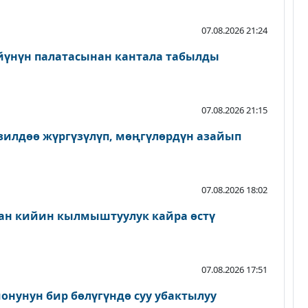
07.08.2026 21:24
йүнүн палатасынан кантала табылды
07.08.2026 21:15
зилдөө жүргүзүлүп, мөңгүлөрдүн азайып
07.08.2026 18:02
ан кийин кылмыштуулук кайра өстү
07.08.2026 17:51
онунун бир бөлүгүндө суу убактылуу