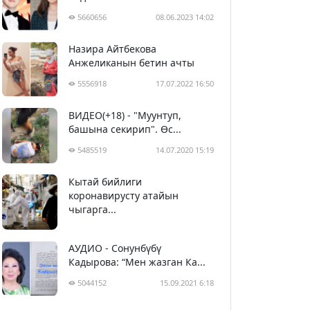
5660656
08.06.2023 14:02
Назира Айтбекова
Анжеликанын бетин ачты
5556918
17.07.2022 16:50
ВИДЕО(+18) - "Муунтуп,
башына секирип". Өс...
5485519
14.07.2020 15:19
Кытай бийлиги
5396344
29.02.2020 23:43
коронавирусту атайын
чыгарга...
АУДИО - Сонунбүбү
Кадырова: “Мен жазган Ка...
5044152
15.09.2021 6:18