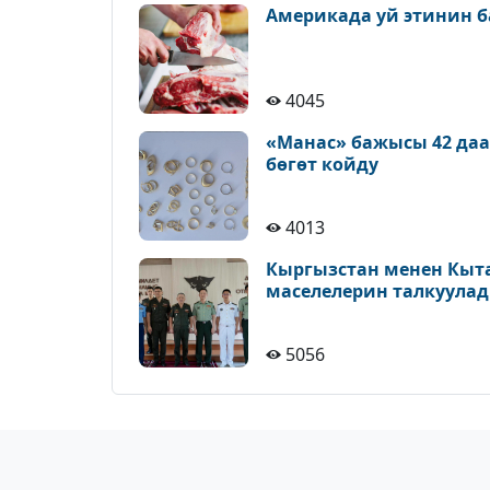
Америкада уй этинин б
4045
«Манас» бажысы 42 да
бөгөт койду
4013
Кыргызстан менен Кыт
маселелерин талкуула
5056