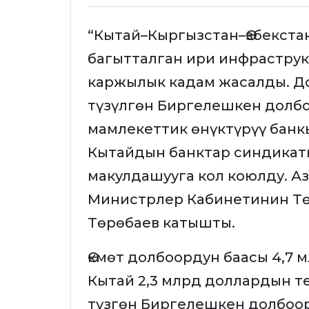
“Кытай–Кыргызстан–Өзбекста
багытталган ири инфрастру
каржылык кадам жасалды. Д
түзүлгөн Биргелешкен долб
мамлекеттик өнүктүрүү банк
Кытайдын банктар синдикат
макулдашууга кол коюлду. А
Министрлер Кабинетинин Тө
Төрөбаев катышты.
Өкмөт долбоордун баасы 4,7 
Кытай 2,3 млрд доллардын т
түзгөн Биргелешкен долбоор