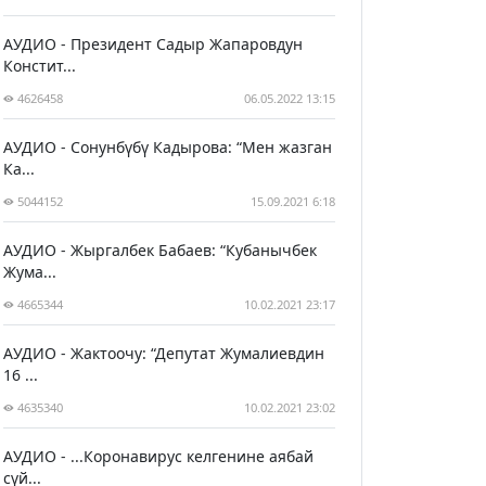
АУДИО - Президент Садыр Жапаровдун
Констит...
4626458
06.05.2022 13:15
АУДИО - Сонунбүбү Кадырова: “Мен жазган
Ка...
5044152
15.09.2021 6:18
АУДИО - Жыргалбек Бабаев: “Кубанычбек
Жума...
4665344
10.02.2021 23:17
АУДИО - Жактоочу: “Депутат Жумалиевдин
16 ...
4635340
10.02.2021 23:02
АУДИО - ...Коронавирус келгенине аябай
сүй...