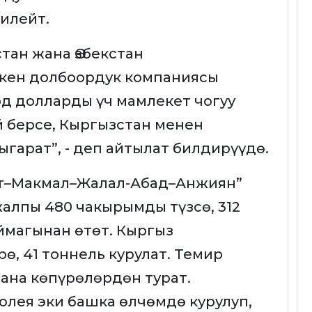
илейт.
тан жана Өзбекстан
кен долбоордук компаниясы
лрд долларды үч мамлекет чогуу
й берсе, Кыргызстан менен
ыгарат”, - деп айтылат билдирүүдө.
рт–Макмал–Жалал-Абад–Анжиян”
жалпы 480 чакырымды түзсө, 312
магынан өтөт. Кыргыз
рө, 41 тоннель курулат. Темир
ана көпүрөлөрдөн турат.
лея эки башка өлчөмдө курулуп,