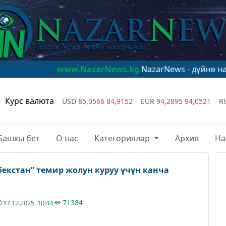
www.NazarNews.kg
NazarNews - дүйнө назарында!
Курс валюта
USD
85,0566
84,9152
EUR
94,2895
94,0521
R
Башкы бет
О нас
Категориялар
Архив
На
екстан” темир жолун куруу үчүн канча
71384
17.12.2025, 10:44