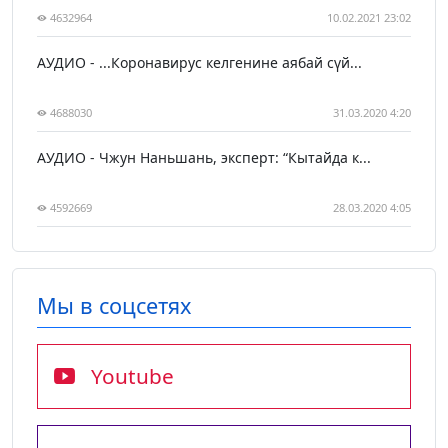
4632964
10.02.2021 23:02
АУДИО - ...Коронавирус келгенине аябай сүй...
4688030
31.03.2020 4:20
АУДИО - Чжун Наньшань, эксперт: “Кытайда к...
4592669
28.03.2020 4:05
Мы в соцсетях
Youtube