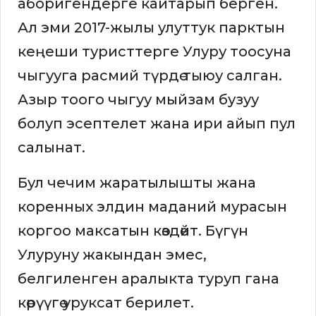
аборигендерге кайтарып берген.
Ал эми 2017-жылы улуттук парктын
кеңеши туристтерге Улуру тоосуна
чыгууга расмий түрдө тыюу салган.
Азыр тоого чыгуу мыйзам бузуу
болуп эсептелет жана ири айып пул
салынат.
Бул чечим жаратылышты жана
коренных элдин маданий мурасын
коргоо максатын көздөйт. Бүгүн
Улуруну жакындан эмес,
белгиленген аралыкта туруп гана
көрүүгө уруксат берилет.