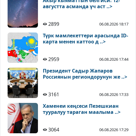
Акыр кыяматтын белгиси: 12-
августта асманда үч аст ..>
2899
06.08.2026 18:17
Түрк мамлекеттери арасында ID-
карта менен каттоо д ..>
2959
06.08.2026 17:44
Президент Садыр Жапаров
Россиянын региондорунун же ..>
3161
06.08.2026 17:33
Хаменеи кеңсеси Пезешкиан
тууралуу тараган маалыма ..>
3064
06.08.2026 17:29