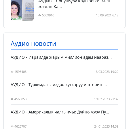
АУДИО - Сонунбүбү Кадырова: “Мен
жазган Ка...
5039910
15.09.2021 6:18
Аудио новости
АУДИО - Израилде жарым миллион адам наараз...
4595405
13.03.2023 19:22
АУДИО - Түркиядагы издөө-куткаруу иштерин ...
4565853
19.02.2023 21:32
АУДИО - Америкалык чалгынчы: Дүйнө жүзү Пу...
4626707
24.01.2023 14:39