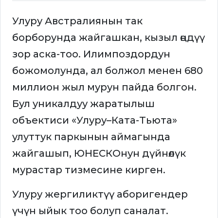
Улуру Австралиянын так
борборунда жайгашкан, кызыл өңдүү
зор аска-тоо. Илимпоздордун
божомолунда, ал болжол менен 680
миллион жыл мурун пайда болгон.
Бул уникалдуу жаратылыш
объектиси «Улуру–Ката-Тьюта»
улуттук паркынын аймагында
жайгашып, ЮНЕСКОнун дүйнөлүк
мурастар тизмесине кирген.
Улуру жергиликтүү аборигендер
үчүн ыйык тоо болуп саналат.