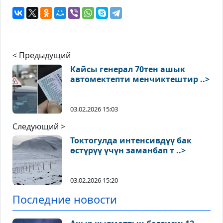
< Предыдущий
Кайсы генерал 70тен ашык
автомектепти менчиктештир ..>
03.02.2026 15:03
Следующий >
Токтогулда интенсивдүү бак
өстүрүү үчүн заманбап т ..>
03.02.2026 15:20
Последние новости