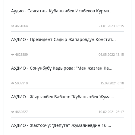
Аудио - Саясатчы Кубанычбек Исабеков Курма...
4661664
21.01.2023 18:15
АУДИО - Президент Садыр Жапаровдун Констит...
4623889
06.05.2022 13:15
АУДИО - Сонунбүбү Кадырова: “Мен жазган Ка...
5039910
15.09.2021 6:18
АУДИО - Жыргалбек Бабаев: “Кубанычбек Жума...
4662627
10.02.2021 23:17
АУДИО - Жактоочу: “Депутат Жумалиевдин 16 ...