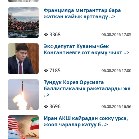
Францияда мигранттар бара
жаткан кайык өрттөндү ..>
3368
06.08.2026 17:05
Экс-депутат Куванычбек
Конгантиевге сот өкүмү чыкт ..>
7185
06.08.2026 17:00
Түндүк Корея Орусияга
баллистикалык ракеталарды жө
..>
3696
06.08.2026 16:56
Иран АКШ кайрадан сокку урса,
жооп чаралар катуу б ..>