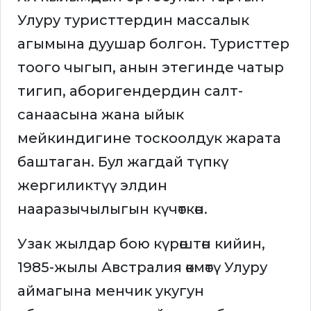
Улуру туристтердин массалык
агымына дуушар болгон. Туристтер
тоого чыгып, анын этегинде чатыр
тигип, аборигендердин салт-
санаасына жана ыйык
мейкиндигине тоскоолдук жарата
баштаган. Бул жагдай түпкү
жергиликтүү элдин
нааразычылыгын күчөткөн.
Узак жылдар бою күрөштөн кийин,
1985-жылы Австралия өкмөтү Улуру
аймагына менчик укугун