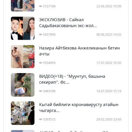
5727184
22.06.2022 10:58
ЭКСКЛЮЗИВ - Сайкал
Садыбакасованын экс-жол...
5657906
08.06.2023 14:02
Назира Айтбекова Анжеликанын бетин
ачты
5554093
17.07.2022 16:50
ВИДЕО(+18) - "Муунтуп, башына
секирип". Өс...
5483188
14.07.2020 15:19
Кытай бийлиги коронавирусту атайын
чыгарга...
5393572
29.02.2020 23:43