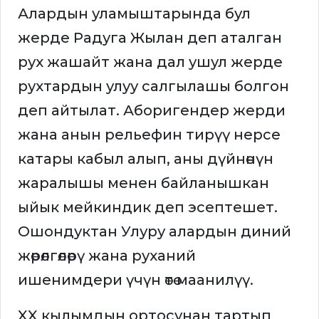
Алардын уламыштарында бул
жерде Радуга Жылан деп аталган
рух жашайт жана дал ушул жерде
рухтардын улуу салгылашы болгон
деп айтылат. Аборигендер жерди
жана анын рельефин тирүү нерсе
катары кабыл алып, аны дүйнөнүн
жаралышы менен байланышкан
ыйык мейкиндик деп эсептешет.
Ошондуктан Улуру алардын диний
жөрөлгөлөрү жана руханий
ишенимдери үчүн өтө маанилүү.
XX кылымдын ортосунан тартып