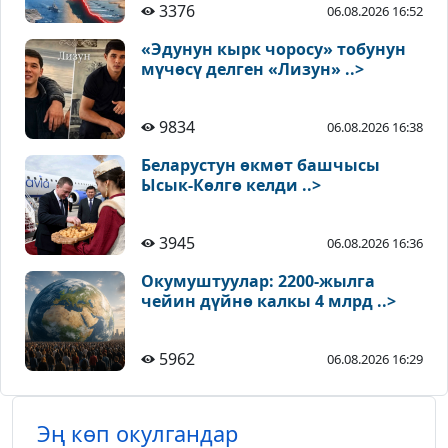
3376
06.08.2026 16:52
«Эдунун кырк чоросу» тобунун
мүчөсү делген «Лизун» ..>
9834
06.08.2026 16:38
Беларустун өкмөт башчысы
Ысык-Көлгө келди ..>
3945
06.08.2026 16:36
Окумуштуулар: 2200-жылга
чейин дүйнө калкы 4 млрд ..>
5962
06.08.2026 16:29
Эң көп окулгандар