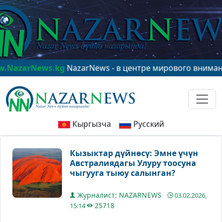
News.kg
NazarNews - в центре мирового внимания!
www
Кыргызча
Русский
Кызыктар дүйнөсү: Эмне үчүн
Австралиядагы Улуру тоосуна
чыгууга тыюу салынган?
Журналист: NAZARNEWS
03.02.2026,
25718
15:14