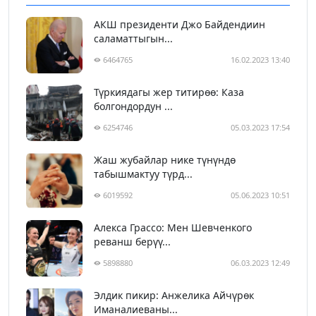
АКШ президенти Джо Байдендиин
саламаттыгын...
6464765
16.02.2023 13:40
Түркиядагы жер титирөө: Каза
болгондордун ...
6254746
05.03.2023 17:54
Жаш жубайлар нике түнүндө
табышмактуу түрд...
6019592
05.06.2023 10:51
Алекса Грассо: Мен Шевченкого
реванш берүү...
5898880
06.03.2023 12:49
Элдик пикир: Анжелика Айчүрөк
Иманалиеваны...