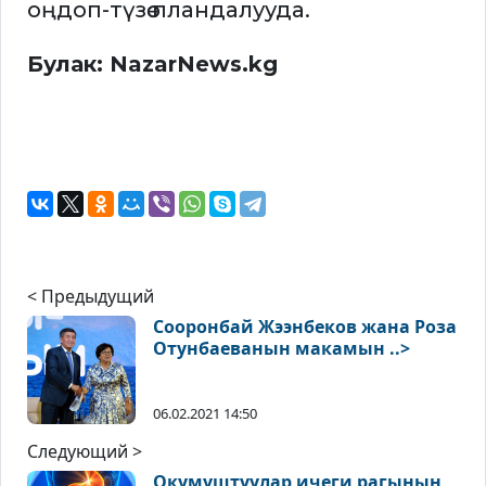
оңдоп-түзөө пландалууда.
Булак: NazarNews.kg
< Предыдущий
Сооронбай Жээнбеков жана Роза
Отунбаеванын макамын ..>
06.02.2021 14:50
Следующий >
Окумуштуулар ичеги рагынын