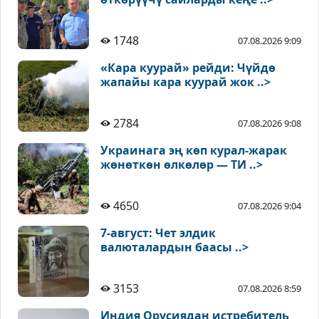
1748
07.08.2026 9:09
«Кара куурай» рейди: Чүйдө
жапайы кара куурай жок ..>
2784
07.08.2026 9:08
Украинага эң көп курал-жарак
жөнөткөн өлкөлөр — ТИ ..>
4650
07.08.2026 9:04
7-август: Чет элдик
валюталардын баасы ..>
3153
07.08.2026 8:59
Индия Орусиядан истребитель