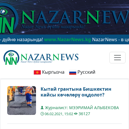
назарында!
www.NazarNews.kg
NazarNews - в центре м
Кыргызча
Русский
Кытай грантына Бишкектин
кайсы көчөлөрү оңдолот?
Журналист: МЭЭРИМАЙ АЛЫБЕКОВА
36127
06.02.2021, 15:02