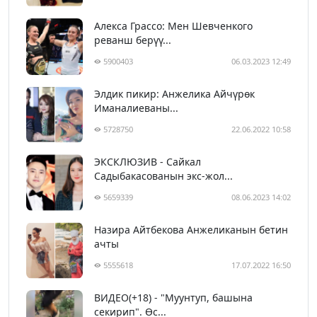
Алекса Грассо: Мен Шевченкого
реванш берүү...
5900403
06.03.2023 12:49
Элдик пикир: Анжелика Айчүрөк
Иманалиеваны...
5728750
22.06.2022 10:58
ЭКСКЛЮЗИВ - Сайкал
Садыбакасованын экс-жол...
5659339
08.06.2023 14:02
Назира Айтбекова Анжеликанын бетин
ачты
5555618
17.07.2022 16:50
ВИДЕО(+18) - "Муунтуп, башына
секирип". Өс...