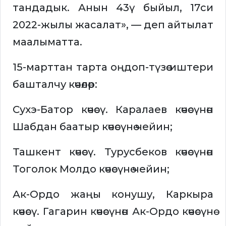
тандадык. Анын 43ү быйыл, 17си
2022-жылы жасалат», — деп айтылат
маалыматта.
15-марттан тарта оңдоп-түзөө иштери
башталчу көчөлөр:
Сухэ-Батор көчөсү. Каралаев көчөсүнөн
Шабдан баатыр көчөсүнө чейин;
Ташкент көчөсү. Турусбеков көчөсүнөн
Тоголок Молдо көчөсүнө чейин;
Ак-Ордо жаңы конушу, Каркыра
көчөсү. Гагарин көчөсүнөн Ак-Ордо көчөсүнө