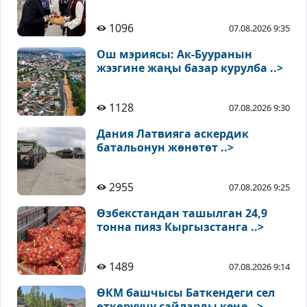
1096
07.08.2026 9:35
Ош мэриясы: Ак-Бууранын
жээгине жаңы базар курулба ..>
1128
07.08.2026 9:30
Дания Латвияга аскердик
батальонун жөнөтөт ..>
2955
07.08.2026 9:25
Өзбекстандан ташылган 24,9
тонна пияз Кыргызстанга ..>
1489
07.08.2026 9:14
ӨКМ башчысы Баткендеги сел
өткөрүүчү сайларды кеңе ..>