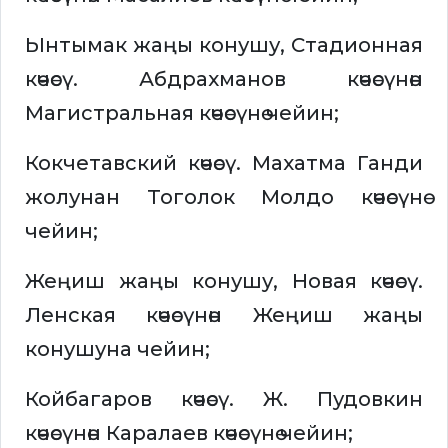
Ынтымак жаңы конушу, Стадионная
көчөсү. Абдрахманов көчөсүнөн
Магистральная көчөсүнө чейин;
Кокчетавский көчөсү. Махатма Ганди
жолунан Тоголок Молдо көчөсүнө
чейин;
Жеңиш жаңы конушу, Новая көчөсү.
Ленская көчөсүнөн Жеңиш жаңы
конушуна чейин;
Койбагаров көчөсү. Ж. Пудовкин
көчөсүнөн Каралаев көчөсүнө чейин;