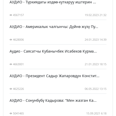
АУДИО - Түркиядагы издөө-куткаруу иштерин ...
4567157
19.02.2023 21:32
АУДИО - Америкалык чалгынчы: Дүйнө жүзү Пу...
4628006
24.01.2023 14:39
Аудио - Саясатчы Кубанычбек Исабеков Курма...
4663001
21.01.2023 18:15
АУДИО - Президент Садыр Жапаровдун Констит...
4625226
06.05.2022 13:15
АУДИО - Сонунбүбү Кадырова: “Мен жазган Ка...
5041465
15.09.2021 6:18