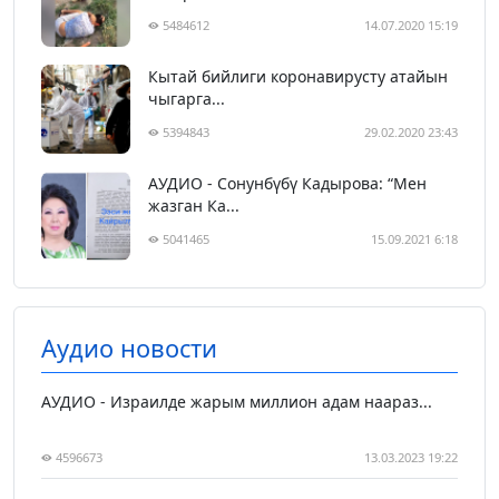
5484612
14.07.2020 15:19
Кытай бийлиги коронавирусту атайын
чыгарга...
5394843
29.02.2020 23:43
АУДИО - Сонунбүбү Кадырова: “Мен
жазган Ка...
5041465
15.09.2021 6:18
Аудио новости
АУДИО - Израилде жарым миллион адам наараз...
4596673
13.03.2023 19:22