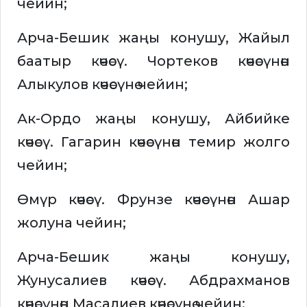
чейин;
Арча-Бешик жаңы конушу, Жайыл
баатыр көчөсү. Чортеков көчөсүнөн
Алыкулов көчөсүнө чейин;
Ак-Ордо жаңы конушу, Айбийке
көчөсү. Гагарин көчөсүнөн темир жолго
чейин;
Өмүр көчөсү. Фрунзе көчөсүнөн Ашар
жолуна чейин;
Арча-Бешик жаңы конушу,
Жунусалиев көчөсү. Абдрахманов
көчөсүнөн Масалиев көчөсүнө чейин;