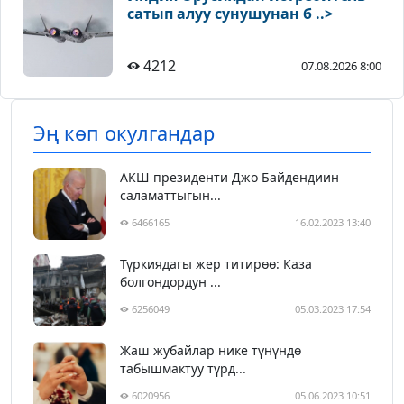
сатып алуу сунушунан б ..>
4212
07.08.2026 8:00
Эң көп окулгандар
АКШ президенти Джо Байдендиин
саламаттыгын...
6466165
16.02.2023 13:40
Түркиядагы жер титирөө: Каза
болгондордун ...
6256049
05.03.2023 17:54
Жаш жубайлар нике түнүндө
табышмактуу түрд...
6020956
05.06.2023 10:51