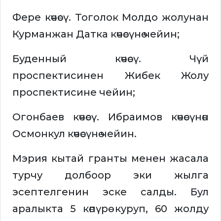
Фере көчөсү. Тоголок Молдо жолунан
Курманжан Датка көчөсүнө чейин;
Буденный көчөсү. Чүй
проспектисинен Жибек Жолу
проспектисине чейин;
Огонбаев көчөсү. Ибраимов көчөсүнөн
Осмонкул көчөсүнө чейин.
Мэрия кытай гранты менен жасала
турчу долбоор эки жылга
эсептелгенин эске салды. Бул
аралыкта 5 көпүрө куруп, 60 жолду