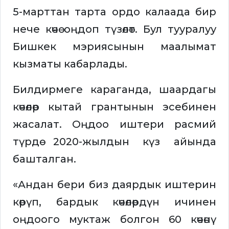
5-марттан тарта ордо калаада бир
нече көчө оңдоп түзөлөт. Бул тууралуу
Бишкек мэриясынын маалымат
кызматы кабарлады.
Билдирмеге караганда, шаардагы
көчөлөр кытай грантынын эсебинен
жасалат. Оңдоо иштери расмий
түрдө 2020-жылдын күз айында
башталган.
«Андан бери биз даярдык иштерин
көрүп, бардык көчөлөрдүн ичинен
оңдоого муктаж болгон 60 көчөнү