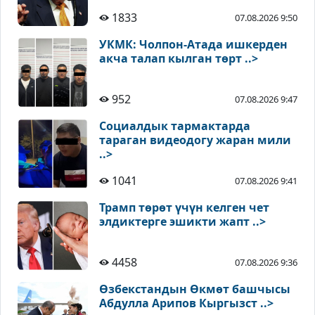
1833
07.08.2026 9:50
УКМК: Чолпон-Атада ишкерден
акча талап кылган төрт ..>
952
07.08.2026 9:47
Социалдык тармактарда
тараган видеодогу жаран мили
..>
1041
07.08.2026 9:41
Трамп төрөт үчүн келген чет
элдиктерге эшикти жапт ..>
4458
07.08.2026 9:36
Өзбекстандын Өкмөт башчысы
Абдулла Арипов Кыргызст ..>