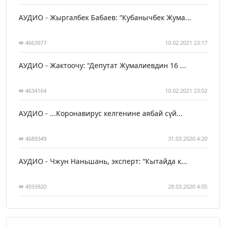
АУДИО - Жыргалбек Бабаев: “Кубанычбек Жума...
4663977
10.02.2021 23:17
АУДИО - Жактоочу: “Депутат Жумалиевдин 16 ...
4634164
10.02.2021 23:02
АУДИО - ...Коронавирус келгенине аябай сүй...
4689349
31.03.2020 4:20
АУДИО - Чжун Наньшань, эксперт: “Кытайда к...
4593920
28.03.2020 4:05