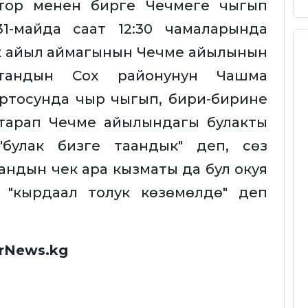
атор менен бирге Чечмеге чыгып
1-майда саат 12:30 чамаларында
к айыл аймагынын Чечме айылынын
стандын Сох районунун Чашма
ртосунда чыр чыгып, бири-бирине
тарап Чечме айылындагы булакты
"булак бизге таандык" деп, сөз
андын чек ара кызматы да бул окуя
 "кырдаал толук көзөмөлдө" деп
rNews.kg