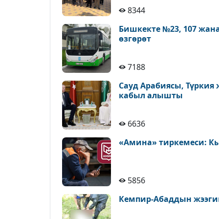
8344
Бишкекте №23, 107 жан
өзгөрөт
7188
Сауд Арабиясы, Түркия
кабыл алышты
6636
«Амина» тиркемеси: К
5856
Кемпир-Абаддын жээги