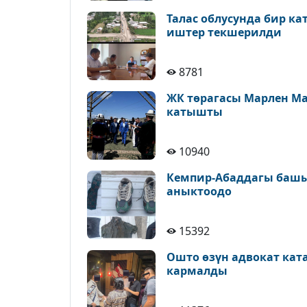
Талас облусунда бир к
иштер текшерилди
8781
ЖК төрагасы Марлен М
катышты
10940
Кемпир-Абаддагы башы
аныктоодо
15392
Ошто өзүн адвокат кат
кармалды