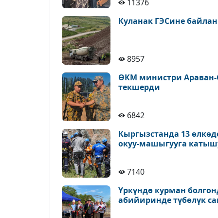
11376
Куланак ГЭСине байлан
8957
ӨКМ министри Араван-
текшерди
6842
Кыргызстанда 13 өлкөд
окуу-машыгууга катыш
7140
Үркүндө курман болгон
абийиринде түбөлүк с