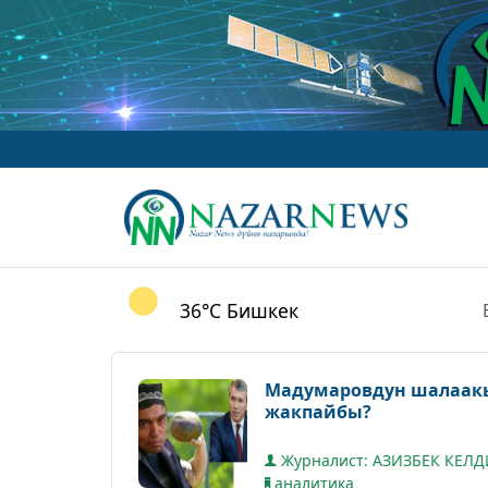
36°C
Бишкек
Мадумаровдун шалаакы
жакпайбы?
Журналист: АЗИЗБЕК КЕЛ
аналитика