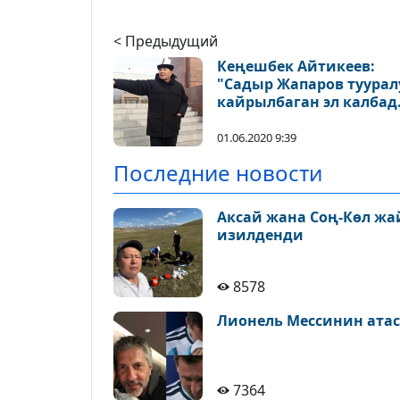
< Предыдущий
Кеңешбек Айтикеев:
"Садыр Жапаров туурал
кайрылбаган эл калба
окшойт, күнөөсүз экен
баары билишет, бирок"
01.06.2020 9:39
Последние новости
Аксай жана Соң-Көл ж
изилденди
8578
Лионель Мессинин атас
7364