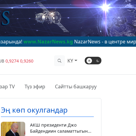
.NazarNews.kg
NazarNews - в центре мирового внима
KY
UB
0,9274
0,9260
зар TV
Түз эфир
Сайтты башкаруу
Эң көп окулгандар
АКШ президенти Джо
Байдендиин саламаттыгын...