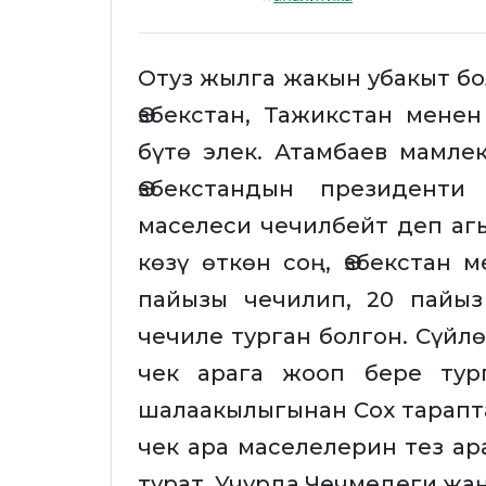
Отуз жылга жакын убакыт б
Өзбекстан, Тажикстан мене
бүтө элек. Атамбаев мамле
Өзбекстандын президент
маселеси чечилбейт деп аг
көзү өткөн соң, Өзбекстан 
пайызы чечилип, 20 пайы
чечиле турган болгон. Сүйлө
чек арага жооп бере тур
шалаакылыгынан Сох тарапта
чек ара маселелерин тез ар
турат. Учурда Чечмедеги жа