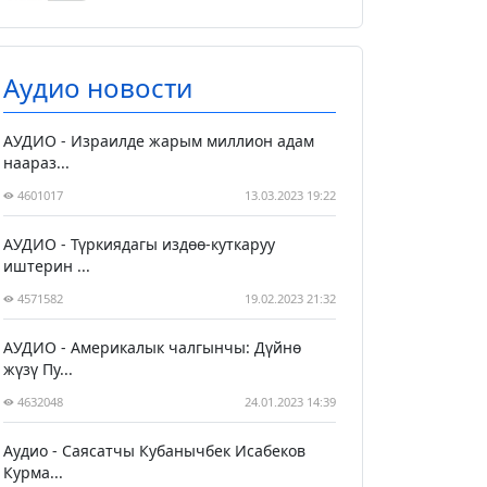
Аудио новости
АУДИО - Израилде жарым миллион адам
наараз...
4601017
13.03.2023 19:22
АУДИО - Түркиядагы издөө-куткаруу
иштерин ...
4571582
19.02.2023 21:32
АУДИО - Америкалык чалгынчы: Дүйнө
жүзү Пу...
4632048
24.01.2023 14:39
Аудио - Саясатчы Кубанычбек Исабеков
Курма...