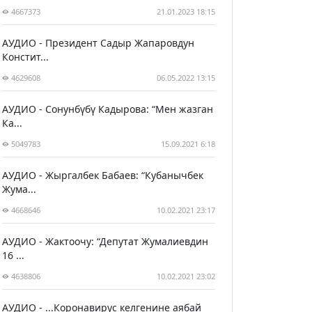
4667373
21.01.2023 18:15
АУДИО - Президент Садыр Жапаровдун
Констит...
4629608
06.05.2022 13:15
АУДИО - Сонунбүбү Кадырова: “Мен жазган
Ка...
5049783
15.09.2021 6:18
АУДИО - Жыргалбек Бабаев: “Кубанычбек
Жума...
4668646
10.02.2021 23:17
АУДИО - Жактоочу: “Депутат Жумалиевдин
16 ...
4638806
10.02.2021 23:02
АУДИО - ...Коронавирус келгенине аябай