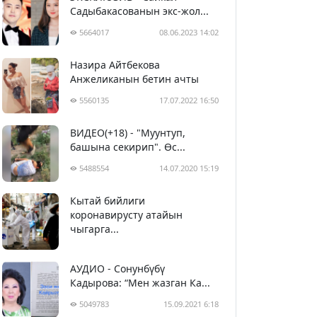
Садыбакасованын экс-жол...
5664017
08.06.2023 14:02
Назира Айтбекова
Анжеликанын бетин ачты
5560135
17.07.2022 16:50
ВИДЕО(+18) - "Муунтуп,
башына секирип". Өс...
5488554
14.07.2020 15:19
Кытай бийлиги
5399741
29.02.2020 23:43
коронавирусту атайын
чыгарга...
АУДИО - Сонунбүбү
Кадырова: “Мен жазган Ка...
5049783
15.09.2021 6:18