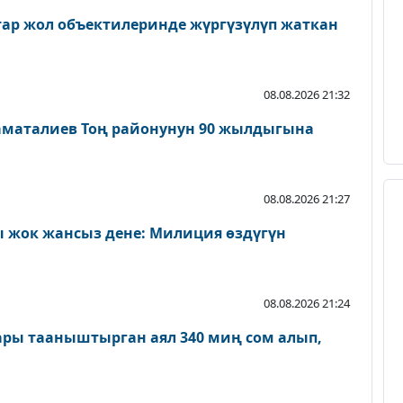
атар жол объектилеринде жүргүзүлүп жаткан
08.08.2026 21:32
аматалиев Тоң районунун 90 жылдыгына
08.08.2026 21:27
 жок жансыз дене: Милиция өздүгүн
08.08.2026 21:24
ары тааныштырган аял 340 миң сом алып,