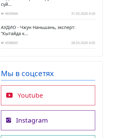
сүй...
4693666
31.03.2020 4:20
АУДИО - Чжун Наньшань, эксперт:
“Кытайда к...
4598065
28.03.2020 4:05
Мы в соцсетях
Youtube
Instagram