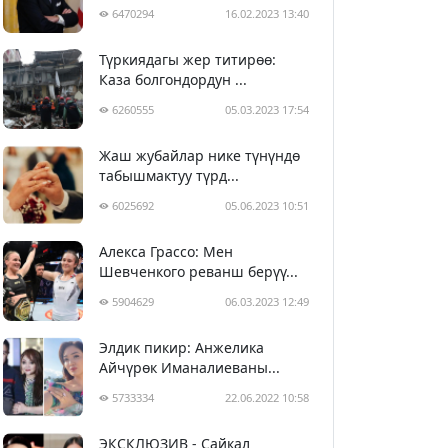
6470294
16.02.2023 13:40
Түркиядагы жер титирөө:
Каза болгондордун ...
6260555
05.03.2023 17:54
Жаш жубайлар нике түнүндө
табышмактуу түрд...
6025692
05.06.2023 10:51
Алекса Грассо: Мен
Шевченкого реванш берүү...
5904629
06.03.2023 12:49
Элдик пикир: Анжелика
Айчүрөк Иманалиеваны...
5733334
22.06.2022 10:58
ЭКСКЛЮЗИВ - Сайкал