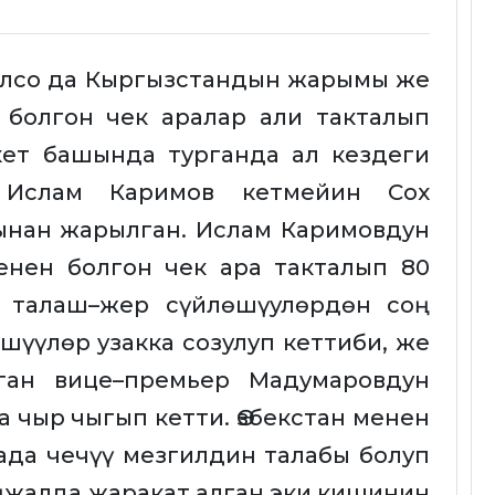
олсо да Кыргызстандын жарымы же
н болгон чек аралар али такталып
кет башында турганда ал кездеги
и Ислам Каримов кетмейин Сох
ынан жарылган. Ислам Каримовдун
менен болгон чек ара такталып 80
з талаш–жер сүйлөшүулөрдөн соң
шүүлөр узакка созулуп кеттиби, же
ган вице–премьер Мадумаровдун
 чыр чыгып кетти. Өзбекстан менен
ада чечүү мезгилдин талабы болуп
ңжалда жаракат алган эки кишинин