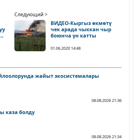
Следующий >
ВИДЕО-Кыргыз өкмөтү
уу
чек арада чыккан чыр
ды
боюнча үн катты
ин
01.06.2020 14:48
айлоолорунда жайыт экосистемалары
08.08.2026 21:36
ы каза болду
08.08.2026 21:34