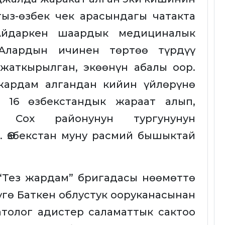
гыз-өзбек чек арасындагы чатакта
Айдаркен шаардык медициналык
Алардын ичинен төртөө түрдүү
жаткырылган, экөөнүн абалы оор.
жардам алгандан кийин үйлөрүнө
 16 өзбекстандык жараат алып,
н Сох районунун тургунунун
 Өзбекстан муну расмий бышыктай
“Тез жардам” бригадасы нөөмөттө
үгө Баткен облустук ооруканасынан
толог адистер саламаттык сактоо