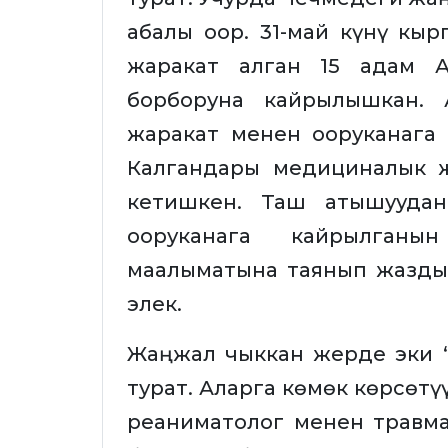
абалы оор. 31-май күнү кыр
жаракат алган 15 адам 
борборуна кайрылышкан. 
жаракат менен ооруканага 
Калгандары медициналык 
кетишкен. Таш атышуудан
ооруканага кайрылганы
маалыматына таянып жазды.
элек.
Жаңжал чыккан жерде эки 
турат. Аларга көмөк көрсөтү
реаниматолог менен травма