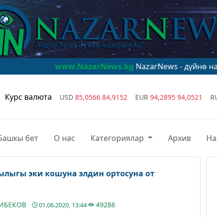
www.NazarNews.kg
NazarNews - дүйнө назарында!
www
Курс валюта
USD
85,0566
84,9152
EUR
94,2895
94,0521
R
Башкы бет
О нас
Категориялар
Архив
На
лыгы эки кошуна элдин ортосуна от
ДИБЕКОВ
49286
01.06.2020, 13:44