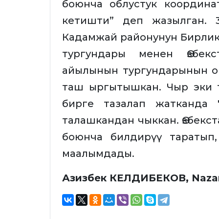
боюнча облустук координ
кетишти” деп жазылган. 3
Кадамжай районунун Бирли
тургундары менен Өзбек
айылынын тургундарынын о
таш ыргытышкан. Чыр эки 
бирге тазалап жатканда 
талашкандан чыккан. Өзбекст
боюнча билдирүү таратып,
маалымдады.
Азизбек КЕЛДИБЕКОВ, Naza