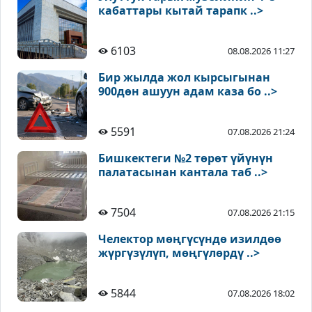
кабаттары кытай тарапк ..>
6103
08.08.2026 11:27
Бир жылда жол кырсыгынан
900дөн ашуун адам каза бо ..>
5591
07.08.2026 21:24
Бишкектеги №2 төрөт үйүнүн
палатасынан кантала таб ..>
7504
07.08.2026 21:15
Челектор мөңгүсүндө изилдөө
жүргүзүлүп, мөңгүлөрдү ..>
5844
07.08.2026 18:02