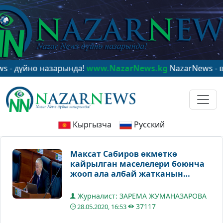
йнө назарында!
www.NazarNews.kg
NazarNews - в цент
Кыргызча
Русский
Максат Сабиров өкмөткө
кайрылган маселелери боюнча
жооп ала албай жатканын
Жогорку Кеңеште айтты
Журналист: ЗАРЕМА ЖУМАНАЗАРОВА
37117
28.05.2020, 16:53