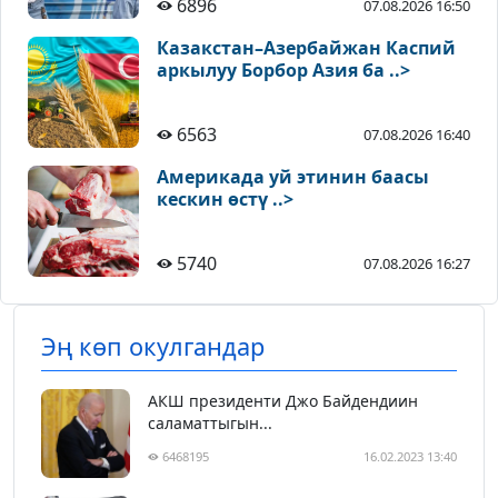
6896
07.08.2026 16:50
Казакстан–Азербайжан Каспий
аркылуу Борбор Азия ба ..>
6563
07.08.2026 16:40
Америкада уй этинин баасы
кескин өстү ..>
5740
07.08.2026 16:27
Эң көп окулгандар
АКШ президенти Джо Байдендиин
саламаттыгын...
6468195
16.02.2023 13:40