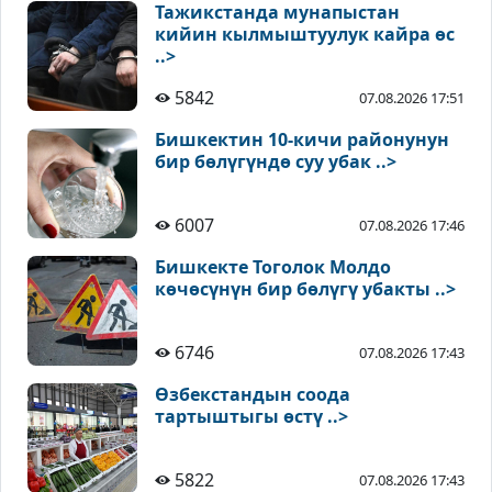
Тажикстанда мунапыстан
кийин кылмыштуулук кайра өс
..>
5842
07.08.2026 17:51
Бишкектин 10-кичи районунун
бир бөлүгүндө суу убак ..>
6007
07.08.2026 17:46
Бишкекте Тоголок Молдо
көчөсүнүн бир бөлүгү убакты ..>
6746
07.08.2026 17:43
Өзбекстандын соода
тартыштыгы өстү ..>
5822
07.08.2026 17:43