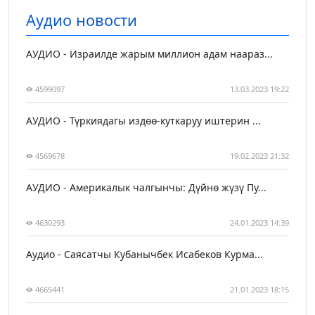
Аудио новости
АУДИО - Израилде жарым миллион адам наараз...
4599097
13.03.2023 19:22
АУДИО - Түркиядагы издөө-куткаруу иштерин ...
4569678
19.02.2023 21:32
АУДИО - Америкалык чалгынчы: Дүйнө жүзү Пу...
4630293
24.01.2023 14:39
Аудио - Саясатчы Кубанычбек Исабеков Курма...
4665441
21.01.2023 18:15