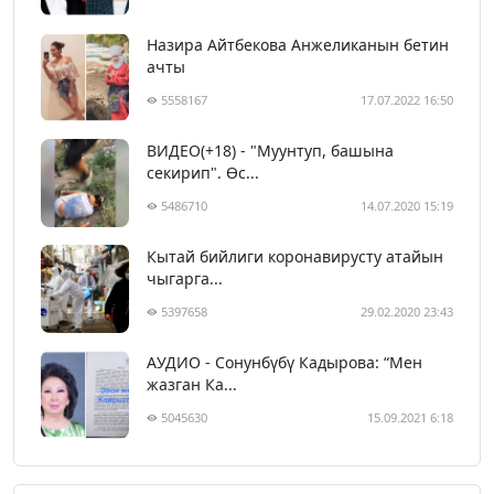
Назира Айтбекова Анжеликанын бетин
ачты
5558167
17.07.2022 16:50
ВИДЕО(+18) - "Муунтуп, башына
секирип". Өс...
5486710
14.07.2020 15:19
Кытай бийлиги коронавирусту атайын
чыгарга...
5397658
29.02.2020 23:43
АУДИО - Сонунбүбү Кадырова: “Мен
жазган Ка...
5045630
15.09.2021 6:18