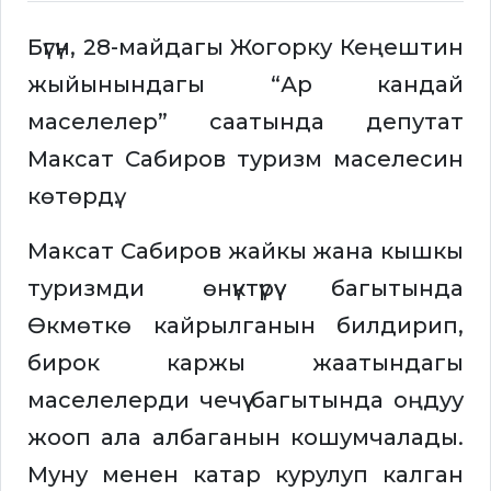
Бүгүн, 28-майдагы Жогорку Кеңештин
жыйынындагы “Ар кандай
маселелер” саатында депутат
Максат Сабиров туризм маселесин
көтөрдү.
Максат Сабиров жайкы жана кышкы
туризмди өнүктүрүү багытында
Өкмөткө кайрылганын билдирип,
бирок каржы жаатындагы
маселелерди чечүү багытында оңдуу
жооп ала албаганын кошумчалады.
Муну менен катар курулуп калган