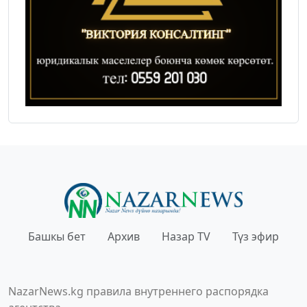
Башкы бет
Архив
Назар TV
Түз эфир
NazarNews.kg правила внутреннего распорядка