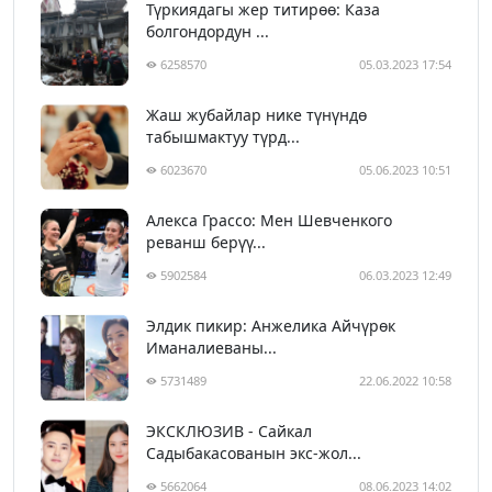
Түркиядагы жер титирөө: Каза
болгондордун ...
6258570
05.03.2023 17:54
Жаш жубайлар нике түнүндө
табышмактуу түрд...
6023670
05.06.2023 10:51
Алекса Грассо: Мен Шевченкого
реванш берүү...
5902584
06.03.2023 12:49
Элдик пикир: Анжелика Айчүрөк
Иманалиеваны...
5731489
22.06.2022 10:58
ЭКСКЛЮЗИВ - Сайкал
Садыбакасованын экс-жол...
5662064
08.06.2023 14:02