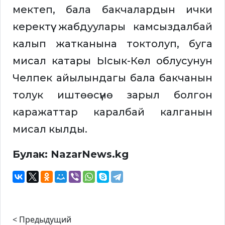
мектеп, бала бакчалардын ички
керектүү жабдуулары камсыздалбай
калып жатканына токтолуп, буга
мисал катары Ысык-Көл облусунун
Челпек айылындагы бала бакчанын
толук иштөөсүнө зарыл болгон
каражаттар каралбай калганын
мисал кылды.
Булак: NazarNews.kg
< Предыдущий