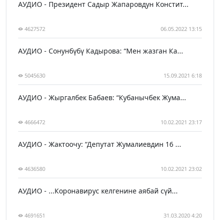
АУДИО - Президент Садыр Жапаровдун Констит...
4627572
06.05.2022 13:15
АУДИО - Сонунбүбү Кадырова: “Мен жазган Ка...
5045630
15.09.2021 6:18
АУДИО - Жыргалбек Бабаев: “Кубанычбек Жума...
4666472
10.02.2021 23:17
АУДИО - Жактоочу: “Депутат Жумалиевдин 16 ...
4636580
10.02.2021 23:02
АУДИО - ...Коронавирус келгенине аябай сүй...
4691651
31.03.2020 4:20