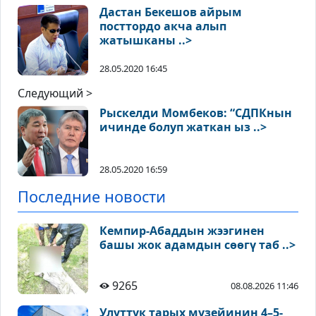
Дастан Бекешов айрым
посттордо акча алып
жатышканы ..>
28.05.2020 16:45
Следующий >
Рыскелди Момбеков: “СДПКнын
ичинде болуп жаткан ыз ..>
28.05.2020 16:59
Последние новости
Кемпир-Абаддын жээгинен
башы жок адамдын сөөгү таб ..>
9265
08.08.2026 11:46
Улуттук тарых музейинин 4–5-