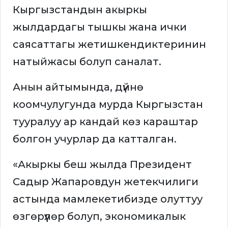
Кыргызстандын акыркы
жылдардагы тышкы жана ички
саясаттагы жетишкендиктеринин
натыйжасы болуп саналат.
Анын айтымында, дүйнө
коомчулугунда мурда Кыргызстан
тууралуу ар кандай көз караштар
болгон учурлар да катталган.
«Акыркы беш жылда Президент
Садыр Жапаровдун жетекчилиги
астында мамлекетибизде олуттуу
өзгөрүүлөр болуп, экономикалык