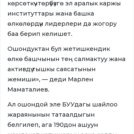
көрсөткүчтөрүбүзгө эл аралык каржы
институттары жана башка
өлкөлөрдүн лидерлери да жогору
баа берип келишет.
Ошондуктан бул жетишкендик
өлкө башчынын тең салмактуу жана
активдүү тышкы саясатынын
жемиши», — деди Марлен
Маматалиев.
Ал ошондой эле БУУдагы шайлоо
жараянынын татаалдыгын
белгилеп, ага 190дон ашуун