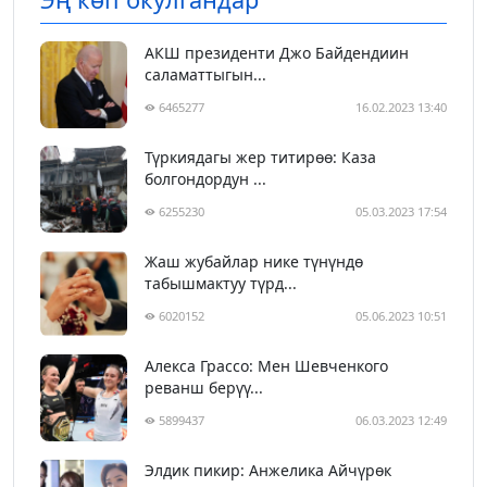
АКШ президенти Джо Байдендиин
саламаттыгын...
6465277
16.02.2023 13:40
Түркиядагы жер титирөө: Каза
болгондордун ...
6255230
05.03.2023 17:54
Жаш жубайлар нике түнүндө
табышмактуу түрд...
6020152
05.06.2023 10:51
Алекса Грассо: Мен Шевченкого
реванш берүү...
5899437
06.03.2023 12:49
Элдик пикир: Анжелика Айчүрөк