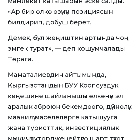
мамлекет катышарын эске салды.
«Ар бир өлкө өзүнүн позициясын
билдирип, добуш берет.
Демек, бул жеңиштин артында чоң
эмгек турат», — деп кошумчалады
Төрага.
Маматалиевдин айтымында,
Кыргызстандын БУУ Коопсуздук
кеңешине шайланышы өлкөнүн эл
аралык аброюн бекемдөөгө, дүйнөлүк
маанилүү маселелерге катышууга
жана туристтик, инвестициялык
мүмкүнчүлүктөрдү кеңейтүүгө шарт түзөт.