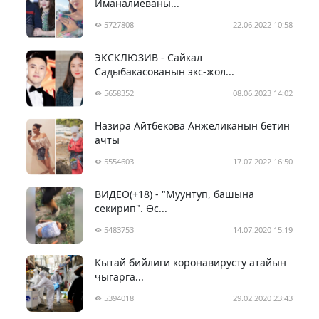
Иманалиеваны...
5727808
22.06.2022 10:58
ЭКСКЛЮЗИВ - Сайкал
Садыбакасованын экс-жол...
5658352
08.06.2023 14:02
Назира Айтбекова Анжеликанын бетин
ачты
5554603
17.07.2022 16:50
ВИДЕО(+18) - "Муунтуп, башына
секирип". Өс...
5483753
14.07.2020 15:19
Кытай бийлиги коронавирусту атайын
чыгарга...
5394018
29.02.2020 23:43