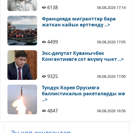
6138
06.08.2026 17:14
Францияда мигранттар бара
жаткан кайык өрттөндү ..>
4499
06.08.2026 17:05
Экс-депутат Куванычбек
Конгантиевге сот өкүмү чыкт ..>
9325
06.08.2026 17:00
Түндүк Корея Орусияга
баллистикалык ракеталарды жө
..>
4847
06.08.2026 16:56
Эң көп окулгандар