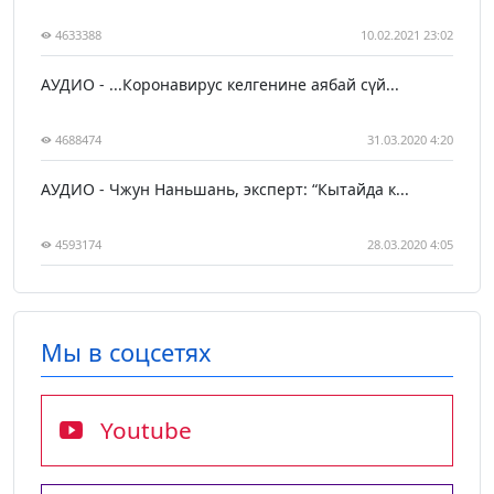
4633388
10.02.2021 23:02
АУДИО - ...Коронавирус келгенине аябай сүй...
4688474
31.03.2020 4:20
АУДИО - Чжун Наньшань, эксперт: “Кытайда к...
4593174
28.03.2020 4:05
Мы в соцсетях
Youtube