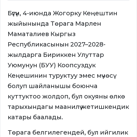
Бүгүн, 4-июнда Жогорку Кеңештин
жыйынында Төрага Марлен
Маматалиев Кыргыз
Республикасынын 2027–2028-
жылдарга Бириккен Улуттар
Уюмунун (БУУ) Коопсуздук
Кеңешинин туруктуу эмес мүчөсү
болуп шайланышы боюнча
куттуктоо жолдоп, бул окуяны өлкө
тарыхындагы маанилүү жетишкендик
катары баалады.
Төрага белгилегендей, бул ийгилик