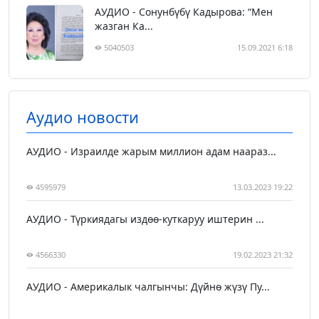
АУДИО - Сонунбүбү Кадырова: “Мен
жазган Ка...
5040503
15.09.2021 6:18
Аудио новости
АУДИО - Израилде жарым миллион адам наараз...
4595979
13.03.2023 19:22
АУДИО - Түркиядагы издөө-куткаруу иштерин ...
4566330
19.02.2023 21:32
АУДИО - Америкалык чалгынчы: Дүйнө жүзү Пу...