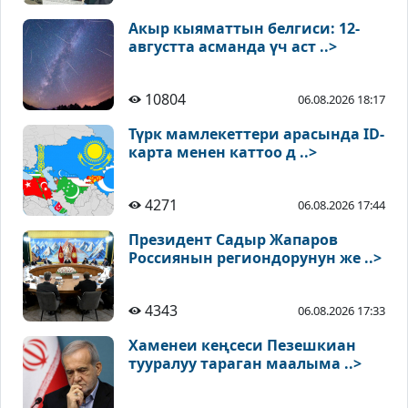
Акыр кыяматтын белгиси: 12-
августта асманда үч аст ..>
10804
06.08.2026 18:17
Түрк мамлекеттери арасында ID-
карта менен каттоо д ..>
4271
06.08.2026 17:44
Президент Садыр Жапаров
Россиянын региондорунун же ..>
4343
06.08.2026 17:33
Хаменеи кеңсеси Пезешкиан
тууралуу тараган маалыма ..>