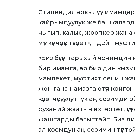
Стипендия аркылуу имамдар
кайрымдуулук же башкалард
чыгып, калыс, жоопкер жана 
мүмкүнчүлүк түзүлөт», - дейт муфт
«Биз бүгүн тарыхый чечимдин к
бир имамга, ар бир дин кызм
мамлекет, муфтият сенин жан
жөн гана намазга өтүп койгон
күзөтчүсү, улуттук аң-сезимд
руханий жаатын өзгөртөт, үгү
жаштарды багыттайт. Биз дин
ал коомдун аң-сезимин түптө