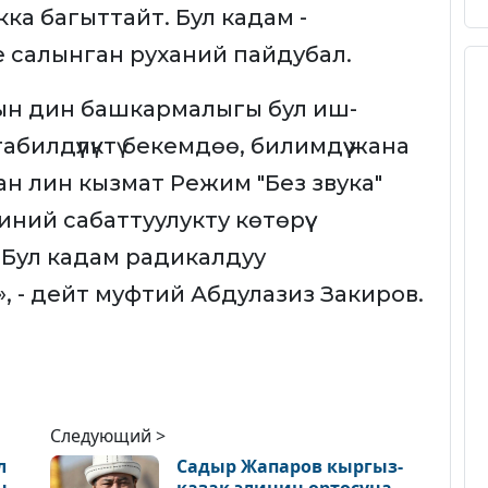
ка багыттайт. Бул кадам -
е салынган руханий пайдубал.
н дин башкармалыгы бул иш-
илдүүлүктү бекемдөө, билимдүү жана
н лин кызмат Режим "Без звука"
ний сабаттуулукту көтөрүү
Бул кадам радикалдуу
 - дейт муфтий Абдулазиз Закиров.
Следующий >
л
Садыр Жапаров кыргыз-