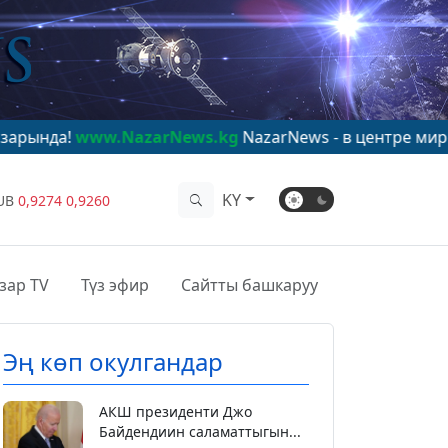
.NazarNews.kg
NazarNews - в центре мирового вниман
KY
UB
0,9274
0,9260
зар TV
Түз эфир
Сайтты башкаруу
Эң көп окулгандар
АКШ президенти Джо
Байдендиин саламаттыгын...