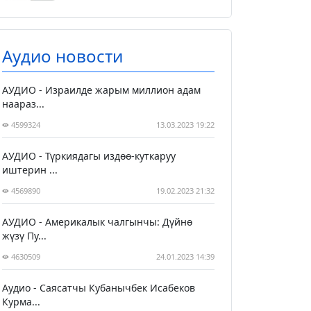
Аудио новости
АУДИО - Израилде жарым миллион адам
наараз...
4599324
13.03.2023 19:22
АУДИО - Түркиядагы издөө-куткаруу
иштерин ...
4569890
19.02.2023 21:32
АУДИО - Америкалык чалгынчы: Дүйнө
жүзү Пу...
4630509
24.01.2023 14:39
Аудио - Саясатчы Кубанычбек Исабеков
Курма...