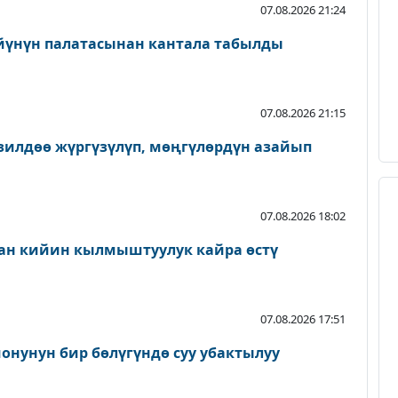
07.08.2026 21:24
йүнүн палатасынан кантала табылды
07.08.2026 21:15
зилдөө жүргүзүлүп, мөңгүлөрдүн азайып
07.08.2026 18:02
ан кийин кылмыштуулук кайра өстү
07.08.2026 17:51
онунун бир бөлүгүндө суу убактылуу