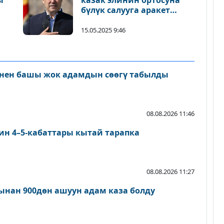
ы
казак элинин ортосуна
бүлүк салууга аракет
кылган видео боюнча
билдирүү жасады
15.05.2025 9:46
нен башы жок адамдын сөөгү табылды
08.08.2026 11:46
ин 4–5-кабаттары кытай тарапка
08.08.2026 11:27
нан 900дөн ашуун адам каза болду