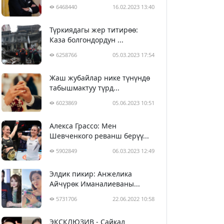
6468440
16.02.2023 13:40
Түркиядагы жер титирөө:
Каза болгондордун ...
6258766
05.03.2023 17:54
Жаш жубайлар нике түнүндө
табышмактуу түрд...
6023869
05.06.2023 10:51
Алекса Грассо: Мен
Шевченкого реванш берүү...
5902849
06.03.2023 12:49
Элдик пикир: Анжелика
Айчүрөк Иманалиеваны...
5731706
22.06.2022 10:58
ЭКСКЛЮЗИВ - Сайкал