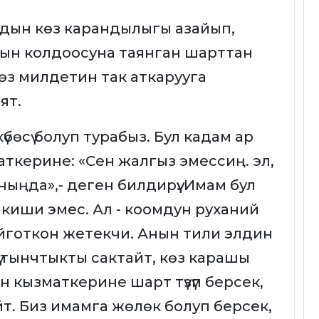
дын көз карандылыгы азайып,
ын колдоосуна таянган шарттан
өз милдетин так аткарууга
ият.
үбөсү болуп турабыз. Бул кадам ар
аткерине: «Сен жалгыз эмессиң. эл,
ыңда»,- деген билдирүү. Имам бул
 киши эмес. Ал - коомдун руханий
и ойготкон жетекчи. Анын тили элдин
тү тынчтыкты сактайт, көз карашы
 кызматкерине шарт түзүп берсек,
йт. Биз имамга жөлөк болуп берсек,