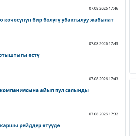
07.08.2026 17:46
о көчөсүнүн бир бөлүгү убактылуу жабылат
07.08.2026 17:43
артыштыгы өстү
07.08.2026 17:43
 компаниясына айып пул салынды
07.08.2026 17:32
 каршы рейддер өтүүдө