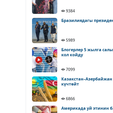
9384
Бразилиядагы президе
5989
Блогерлер 5 жылга сал
кол койду
7099
Казакстан–Азербайжан
күчтөйт
6866
Америкада уй этинин б