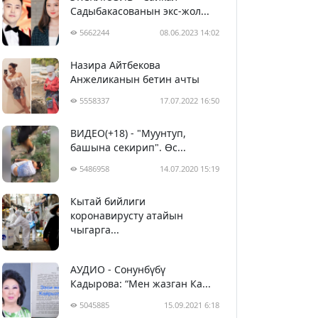
Садыбакасованын экс-жол...
5662244
08.06.2023 14:02
Назира Айтбекова
Анжеликанын бетин ачты
5558337
17.07.2022 16:50
ВИДЕО(+18) - "Муунтуп,
башына секирип". Өс...
5486958
14.07.2020 15:19
Кытай бийлиги
5397827
29.02.2020 23:43
коронавирусту атайын
чыгарга...
АУДИО - Сонунбүбү
Кадырова: “Мен жазган Ка...
5045885
15.09.2021 6:18