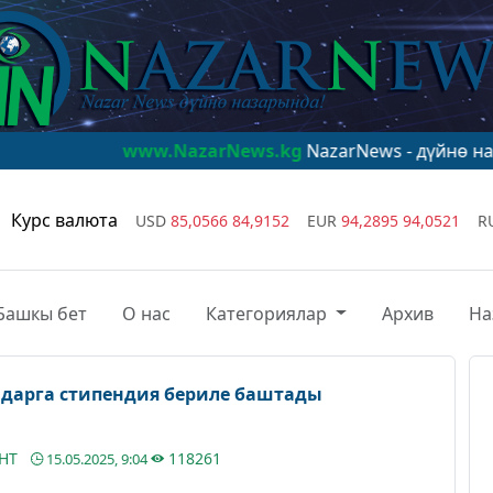
www.NazarNews.kg
NazarNews - дүйнө назарында!
www
Курс валюта
USD
85,0566
84,9152
EUR
94,2895
94,0521
R
Башкы бет
О нас
Категориялар
Архив
На
дарга стипендия бериле баштады
АНТ
118261
15.05.2025, 9:04