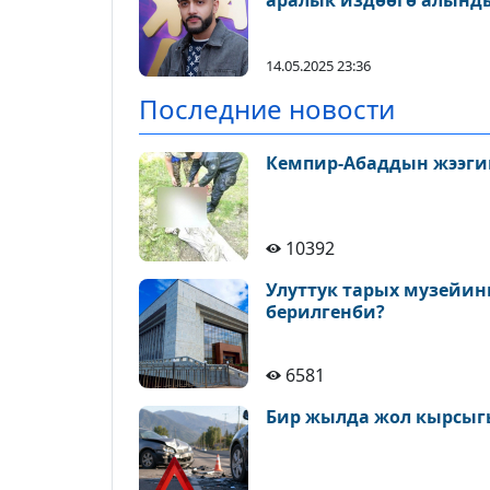
аралык издөөгө алынд
14.05.2025 23:36
Последние новости
Кемпир-Абаддын жээги
10392
Улуттук тарых музейин
берилгенби?
6581
Бир жылда жол кырсыгы