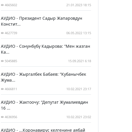
4665602
21.01.2023 18:15
АУДИО - Президент Садыр Жапаровдун
Констит...
4627739
06.05.2022 13:15
АУДИО - Сонунбүбү Кадырова: “Мен жазган
Ка...
5045885
15.09.2021 6:18
АУДИО - Жыргалбек Бабаев: “Кубанычбек
Жума...
4666811
10.02.2021 23:17
АУДИО - Жактоочу: “Депутат Жумалиевдин
16 ...
4636956
10.02.2021 23:02
АУДИО - ...Коронавирус келгенине аябай