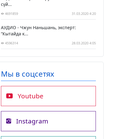
сүй...
4691859
31.03.2020 4:20
АУДИО - Чжун Наньшань, эксперт:
“Кытайда к...
4596314
28.03.2020 4:05
Мы в соцсетях
Youtube
Instagram