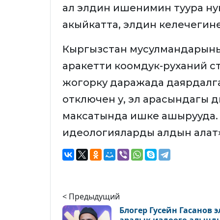
ал элдин ишенимин туура нук
акыйкатта, элдин келечегин
Кыргызстан мусулмандарыны
аракетти коомдук-руханий стаб
жогорку даражада даярдалга
отключен у, эл арасындагы ди
максатында ишке ашырууда. 
идеологияларды алдын алат»,
< Предыдущий
Блогер Гусейн Гасанов э