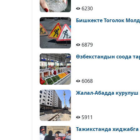
6230
Бишкекте Тоголок Молд
6879
Өзбекстандын соода т
6068
Жалал-Абадда курулуш
5911
Тажикстанда хиджабга