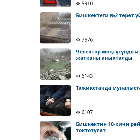
5910
Бишкектеги №2 төрөт ү
7676
Челектор мөңгүсүндө и
жатканы аныкталды
6143
Тажикстанда мунапыст
6107
Бишкектин 10-кичи рай
токтотулат