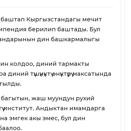
 баштап Кыргызстандагы мечит
ипендия берилип баштады. Бул
мандарынын дин башкармалыгы
ин колдоо, диний тармакты
диний түшүнүктү өнүктүрүү максатында
тылды.
ун багытын, жаш муундун рухий
түү институт. Андыктан имамдарга
на эмгек акы эмес, бул дин
баалоо.