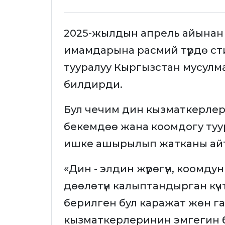
2025-жылдын апрель айынан
имамдарына расмий түрдө ст
тууралуу Кыргызстан мусул
билдирди.
Бул чечим дин кызматкерлер
бекемдөө жана коомдогу туура 
ишке ашырылып жатканы ай
«Дин - элдин жүрөгүн, коомд
дөөлөтүн калыптандырган күч
берилген бул каражат жөн га
кызматкерлеринин эмгегин 