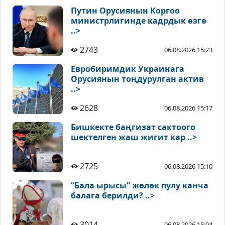
Путин Орусиянын Коргоо
министрлигинде кадрдык өзгө
..>
2743
06.08.2026 15:23
Евробиримдик Украинага
Орусиянын тоңдурулган актив
..>
2628
06.08.2026 15:17
Бишкекте баңгизат сактоого
шектелген жаш жигит кар ..>
2725
06.08.2026 15:10
“Бала ырысы” жөлөк пулу канча
балага берилди? ..>
3014
06.08.2026 15:04