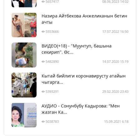
5657417
08.06.2023 14:02
Назира Айтбекова Анжеликанын бетин
ачты
5553666
17.07.2022 16:50
ВИДЕО(+18) - "Муунтуп, башына
секирип". Өс...
5482890
14.07.2020 15:19
Кытай бийлиги коронавирусту атайын
чыгарга...
5393291
29.02.2020 23:43
АУДИО - Сонунбүбү Кадырова: “Мен
жазган Ка...
5038783
15.09.2021 6:18