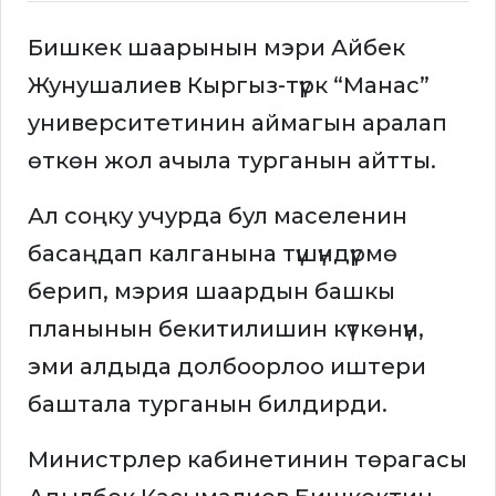
Бишкек шаарынын мэри Айбек
Жунушалиев Кыргыз-түрк “Манас”
университетинин аймагын аралап
өткөн жол ачыла турганын айтты.
Ал соңку учурда бул маселенин
басаңдап калганына түшүндүрмө
берип, мэрия шаардын башкы
планынын бекитилишин күткөнүн,
эми алдыда долбоорлоо иштери
баштала турганын билдирди.
Министрлер кабинетинин төрагасы