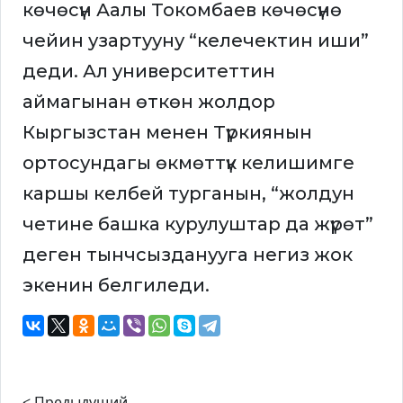
көчөсүн Аалы Токомбаев көчөсүнө
чейин узартууну “келечектин иши”
деди. Ал университеттин
аймагынан өткөн жолдор
Кыргызстан менен Түркиянын
ортосундагы өкмөттүк келишимге
каршы келбей турганын, “жолдун
четине башка курулуштар да жүрөт”
деген тынчсызданууга негиз жок
экенин белгиледи.
< Предыдущий