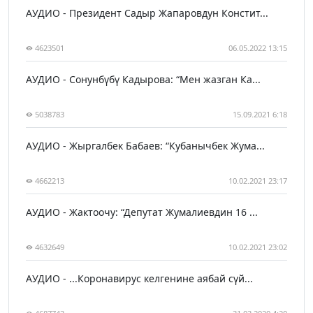
АУДИО - Президент Садыр Жапаровдун Констит...
4623501
06.05.2022 13:15
АУДИО - Сонунбүбү Кадырова: “Мен жазган Ка...
5038783
15.09.2021 6:18
АУДИО - Жыргалбек Бабаев: “Кубанычбек Жума...
4662213
10.02.2021 23:17
АУДИО - Жактоочу: “Депутат Жумалиевдин 16 ...
4632649
10.02.2021 23:02
АУДИО - ...Коронавирус келгенине аябай сүй...