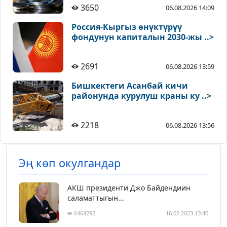
3650
06.08.2026 14:09
Россия-Кыргыз өнүктүрүү
фондунун капиталын 2030-жы ..>
2691
06.08.2026 13:59
Бишкектеги Асанбай кичи
районунда курулуш краны ку ..>
2218
06.08.2026 13:56
Эң көп окулгандар
АКШ президенти Джо Байдендиин
саламаттыгын...
6464292
16.02.2023 13:40