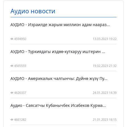
Аудио новости
АУДИО - Израилде жарым миллион адам наараз...
4594950
13.03.2023 19:22
АУДИО - Түркиядагы издөө-куткаруу иштерин ...
4565559
19.02.2023 21:32
АУДИО - Америкалык чалгынчы: Дүйнө жүзү Пу...
4626337
24.01.2023 14:39
Аудио - Саясатчы Кубанычбек Исабеков Курма...
4661282
21.01.2023 18:15