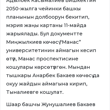
Адылбек Касымалиев Бишкектин
2050-жылга чейинки башкы
планынын долбоорун бекитип,
мэрия жаңы картаны 11-майда
жарыялады. Бул документте
Миңжылкиев көчөсү “Манас”
университетинин аймагын кесип
өтүп, Манас проспектисине
кошулары көрсөтүлгөн. Мындан
тышкары Анарбек Бакаев көчөсү да
окуу жайдын аймагына кирип,
Тыналиевге кошулат.
Шаар башчы Жунушалиев Бакаев