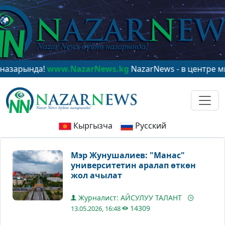
ында!
www.NazarNews.kg
NazarNews - в центре мировог
Кыргызча
Русский
Мэр Жунушалиев: "Манас"
университетин аралап өткөн
жол ачылат
Журналист: АЙСУЛУУ ТАЛАНТ
14309
13.05.2026, 16:48