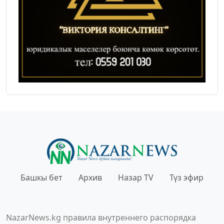
Башкы бет
Архив
Назар TV
Түз эфир
NazarNews.kg правила внутреннего распорядка