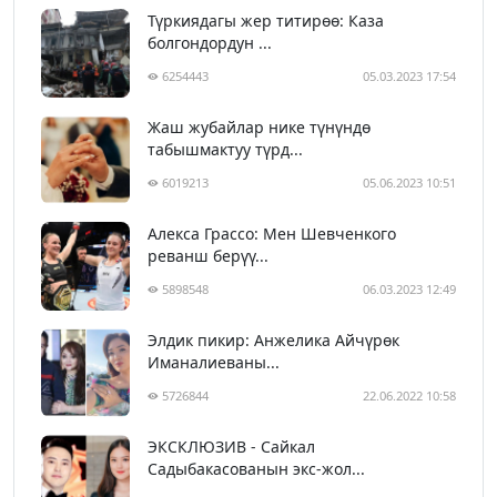
Түркиядагы жер титирөө: Каза
болгондордун ...
6254443
05.03.2023 17:54
Жаш жубайлар нике түнүндө
табышмактуу түрд...
6019213
05.06.2023 10:51
Алекса Грассо: Мен Шевченкого
реванш берүү...
5898548
06.03.2023 12:49
Элдик пикир: Анжелика Айчүрөк
Иманалиеваны...
5726844
22.06.2022 10:58
ЭКСКЛЮЗИВ - Сайкал
Садыбакасованын экс-жол...