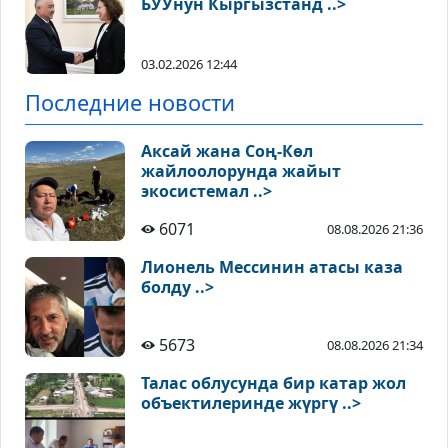
БУУнун Кыргызстанд ..>
03.02.2026 12:44
Последние новости
Аксай жана Соң-Көл
жайлоолорунда жайыт
экосистемал ..>
6071
08.08.2026 21:36
Лионель Мессинин атасы каза
болду ..>
5673
08.08.2026 21:34
Талас облусунда бир катар жол
объектилеринде жүргү ..>