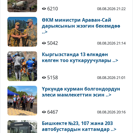
6210
08.08.2026 21:22
ӨКМ министри Араван-Сай
дарыясынын жээгин бекемдөө
..>
5042
08.08.2026 21:14
Кыргызстанда 13 өлкөдөн
келген тоо куткаруучулары ..>
5158
08.08.2026 21:01
Үркүндө курман болгондордун
элеси мамлекеттин эсин ..>
6467
08.08.2026 20:16
Бишкекте №23, 107 жана 203
автобустардын каттамдар ..>