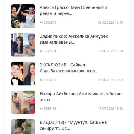
Алекса Грассо: Мен Шевченкого
реванш берүү...
5903818
06.03.2023 12:49
Элдик пикир: Анжелика Айчүрөк
Иманалиеваны...
5732501
22.06.2022 10:58
ЭКСКЛЮЗИВ - Сайкал
Садыбакасованын экс-жол...
5663258
08.06.2023 14:02
Назира Айтбекова Анжеликанын бетин
ачты
5559188
17.07.2022 16:50
ВИДЕО(+18) - "Муунтуп, башына
секирип". Өс...