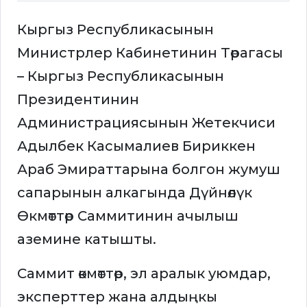
Кыргыз Республикасынын
Министрлер Кабинетинин Төрагасы
– Кыргыз Республикасынын
Президентинин
Администрациясынын Жетекчиси
Адылбек Касымалиев Бириккен
Араб Эмираттарына болгон жумуш
сапарынын алкагында Дүйнөлүк
Өкмөттөр Саммитинин ачылыш
аземине катышты.
Саммит өкмөттөр, эл аралык уюмдар,
эксперттер жана алдыңкы