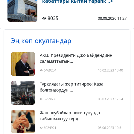
кабаттары кытай тарапк ..>
8035
08.08.2026 11:27
Эң көп окулгандар
АКШ президенти Джо Байдендиин
саламаттыгын...
6469254
16.02.2023 13:40
Түркиядагы жер титирөө: Каза
болгондордун ...
6259660
05.03.2023 17:54
Жаш жубайлар нике түнүндө
табышмактуу түрд...
6024921
05.06.2023 10:51