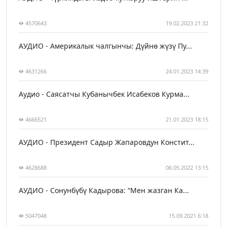
4570643
19.02.2023 21:32
АУДИО - Америкалык чалгынчы: Дүйнө жүзү Пу...
4631266
24.01.2023 14:39
Аудио - Саясатчы Кубанычбек Исабеков Курма...
4666521
21.01.2023 18:15
АУДИО - Президент Садыр Жапаровдун Констит...
4628688
06.05.2022 13:15
АУДИО - Сонунбүбү Кадырова: “Мен жазган Ка...
5047048
15.09.2021 6:18