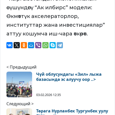
өсүшүндөгү “Ак илбирс” модели:
Өкмөттүк акселераторлор,
институттар жана инвестициялар”
аттуу кошумча иш-чара өткөрөт.
< Предыдущий
Чүй облусундагы «Зил» лыжа
базасында эс алуучу оор ..>
03.02.2026 12:35
Следующий >
Төрага Нурланбек Тургунбек уулу