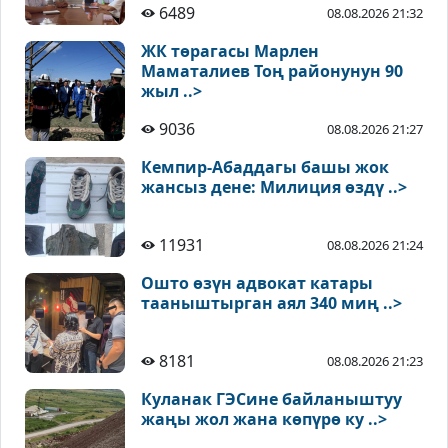
6489
08.08.2026 21:32
ЖК төрагасы Марлен
Маматалиев Тоң районунун 90
жыл ..>
9036
08.08.2026 21:27
Кемпир-Абаддагы башы жок
жансыз дене: Милиция өздү ..>
11931
08.08.2026 21:24
Ошто өзүн адвокат катары
тааныштырган аял 340 миң ..>
8181
08.08.2026 21:23
Куланак ГЭСине байланыштуу
жаңы жол жана көпүрө ку ..>