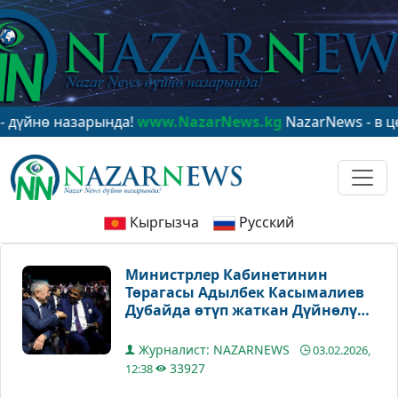
ө назарында!
www.NazarNews.kg
NazarNews - в центре
Кыргызча
Русский
Министрлер Кабинетинин
Төрагасы Адылбек Касымалиев
Дубайда өтүп жаткан Дүйнөлүк
Өкмөттөр Саммитине
катышууда
Журналист: NAZARNEWS
03.02.2026,
33927
12:38