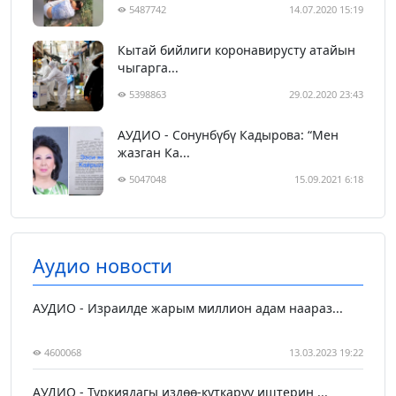
5487742
14.07.2020 15:19
Кытай бийлиги коронавирусту атайын
чыгарга...
5398863
29.02.2020 23:43
АУДИО - Сонунбүбү Кадырова: “Мен
жазган Ка...
5047048
15.09.2021 6:18
Аудио новости
АУДИО - Израилде жарым миллион адам наараз...
4600068
13.03.2023 19:22
АУДИО - Түркиядагы издөө-куткаруу иштерин ...