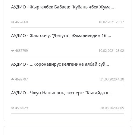
АУДИО - Жыргалбек Бабаев: “Кубанычбек Жума...
4667660
10.02.2021 23:17
АУДИО - Жактоочу: “Депутат Жумалиевдин 16 ...
4637799
10.02.2021 23:02
АУДИО - ...Коронавирус келгенине аябай сүй...
4692797
31.03.2020 4:20
АУДИО - Чжун Наньшань, эксперт: “Кытайда к...
4597029
28.03.2020 4:05