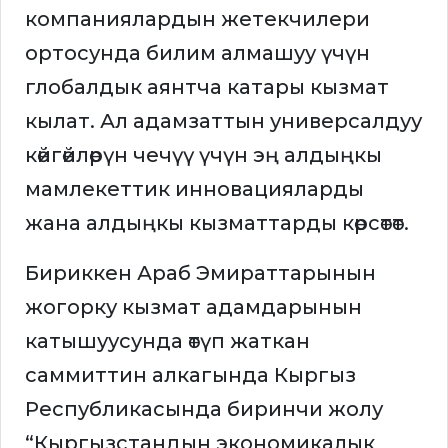
компаниялардын жетекчилери
ортосунда билим алмашуу үчүн
глобалдык аянтча катары кызмат
кылат. Ал адамзаттын универсалдуу
көйгөйлөрүн чечүү үчүн эң алдыңкы
мамлекеттик инновацияларды
жана алдыңкы кызматтарды көрсөтөт.
Бириккен Араб Эмираттарынын
жогорку кызмат адамдарынын
катышуусунда өтүп жаткан
саммиттин алкагында Кыргыз
Республикасында биринчи жолу
“Кыргызстандын экономикалык