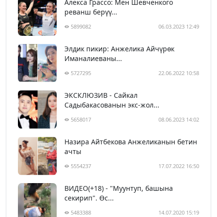
Алекса Грассо: Мен Шевченкого
реванш берүү...
5899082
06.03.2023 12:49
Элдик пикир: Анжелика Айчүрөк
Иманалиеваны...
5727295
22.06.2022 10:58
ЭКСКЛЮЗИВ - Сайкал
Садыбакасованын экс-жол...
5658017
08.06.2023 14:02
Назира Айтбекова Анжеликанын бетин
ачты
5554237
17.07.2022 16:50
ВИДЕО(+18) - "Муунтуп, башына
секирип". Өс...
5483388
14.07.2020 15:19