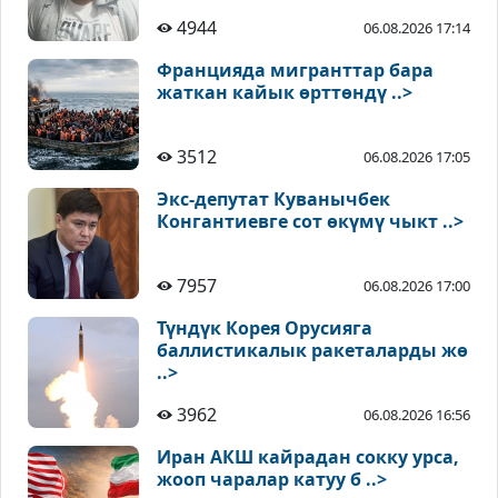
4944
06.08.2026 17:14
Францияда мигранттар бара
жаткан кайык өрттөндү ..>
3512
06.08.2026 17:05
Экс-депутат Куванычбек
Конгантиевге сот өкүмү чыкт ..>
7957
06.08.2026 17:00
Түндүк Корея Орусияга
баллистикалык ракеталарды жө
..>
3962
06.08.2026 16:56
Иран АКШ кайрадан сокку урса,
жооп чаралар катуу б ..>