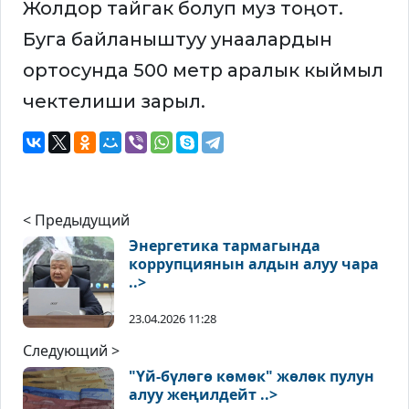
Жолдор тайгак болуп муз тоңот.
Буга байланыштуу унаалардын
ортосунда 500 метр аралык кыймыл
чектелиши зарыл.
< Предыдущий
Энергетика тармагында
коррупциянын алдын алуу чара
..>
23.04.2026 11:28
Следующий >
"Үй-бүлөгө көмөк" жөлөк пулун
алуу жеңилдейт ..>