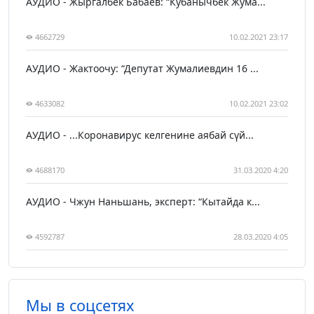
АУДИО - Жыргалбек Бабаев: “Кубанычбек Жума...
4662729
10.02.2021 23:17
АУДИО - Жактоочу: “Депутат Жумалиевдин 16 ...
4633082
10.02.2021 23:02
АУДИО - ...Коронавирус келгенине аябай сүй...
4688170
31.03.2020 4:20
АУДИО - Чжун Наньшань, эксперт: “Кытайда к...
4592787
28.03.2020 4:05
Мы в соцсетях