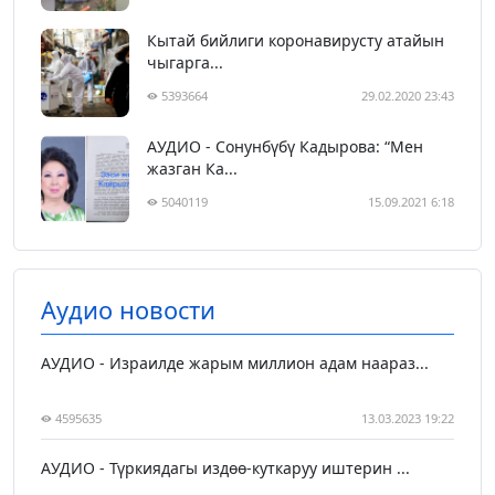
Кытай бийлиги коронавирусту атайын
чыгарга...
5393664
29.02.2020 23:43
АУДИО - Сонунбүбү Кадырова: “Мен
жазган Ка...
5040119
15.09.2021 6:18
Аудио новости
АУДИО - Израилде жарым миллион адам наараз...
4595635
13.03.2023 19:22
АУДИО - Түркиядагы издөө-куткаруу иштерин ...