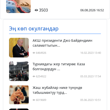
3503
06.08.2026 16:52
Эң көп окулгандар
АКШ президенти Джо Байдендиин
саламаттыгын...
6464926
16.02.2023 13:40
Түркиядагы жер титирөө: Каза
болгондордун ...
6254922
05.03.2023 17:54
Жаш жубайлар нике түнүндө
табышмактуу түрд...
6019689
05.06.2023 10:51