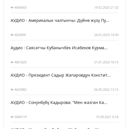
4566003
19.02.2023 21:32
АУДИО - Америкалык чалгынчы: Дүйнө жүзү Пу...
4626941
24.01.2023 14:39
Аудио - Саясатчы Кубанычбек Исабеков Курма...
4661825
21.01.2023 18:15
АУДИО - Президент Садыр Жапаровдун Констит...
4623982
06.05.2022 13:15
АУДИО - Сонунбүбү Кадырова: “Мен жазган Ка...
5040119
15.09.2021 6:18