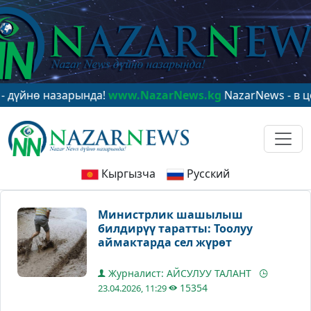
ө назарында!
www.NazarNews.kg
NazarNews - в центре
Кыргызча
Русский
Министрлик шашылыш
билдирүү таратты: Тоолуу
аймактарда сел жүрөт
Журналист: АЙСУЛУУ ТАЛАНТ
15354
23.04.2026, 11:29