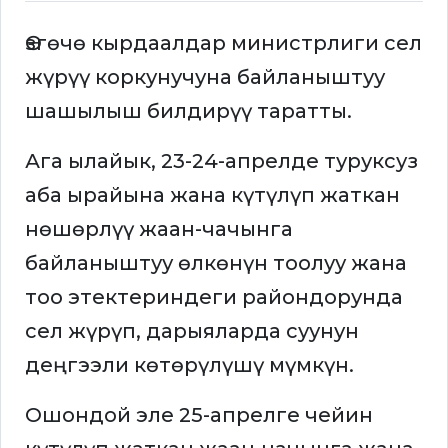
Өзгөчө кырдаалдар министрлиги сел
жүрүү коркунучуна байланыштуу
шашылыш билдирүү таратты.
Ага ылайык, 23-24-апрелде туруксуз
аба ырайына жана күтүлүп жаткан
нөшөрлүү жаан-чачынга
байланыштуу өлкөнүн тоолуу жана
тоо этектериндеги райондорунда
сел жүрүп, дарыяларда суунун
деңгээли көтөрүлүшү мүмкүн.
Ошондой эле 25-апрелге чейин